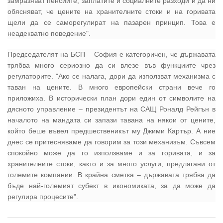
замразяват пенсиите, заплатите и социалните разходи и да ни
обясняват, че цените на хранителните стоки и на горивата
щели да се саморегулират на пазарен принцип. Това е
неадекватно поведение".
Председателят на БСП – София е категоричен, че държавата
трябва много сериозно да си влезе във функциите чрез
регулаторите. "Ако се налага, дори да използват механизма с
таван на цените. В много европейски страни вече го
приложиха. В исторически план дори един от символите на
дясното управление – президентът на САЩ Роналд Рейгън в
началото на мандата си запази тавана на някои от цените,
който беше въвел предшественикът му Джими Картър. А ние
днес се притесняваме да говорим за този механизъм. Съвсем
спокойно може да го използваме и за горивата, и за
хранителните стоки, както и за много услуги, предлагани от
големите компании. В крайна сметка – държавата трябва да
бъде най-големият субект в икономиката, за да може да
регулира процесите".