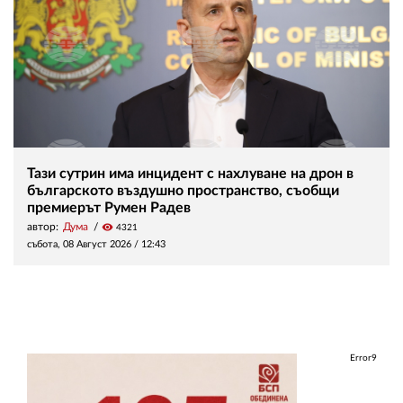
Тази сутрин има инцидент с нахлуване на дрон в
българското въздушно пространство, съобщи
премиерът Румен Радев
автор:
Дума
visibility
4321
събота, 08 Август 2026 /
12:43
Error9