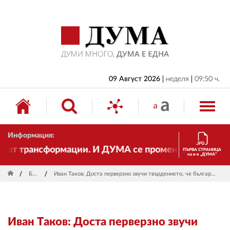
НАЧАЛО
БЪЛГАРИЯ
ИКОНОМИКА
ИЗБОРИ
09 Август 2026
неделя
09:50 ч.
СВЯТ
ОБЩЕСТВО
Информация:
КУЛТУРА
т трансформации. И ДУМА се променя и става електр
ПЪРВА СТРАНИЦА
на в-к „ДУМА“
ЖИВОТ
България
Иван Таков: Доста перверзно звучи твърдението, че българите били забогатели, харчели повече и затова се вдигали цените
СПОРТ
ПРИЛОЖЕНИЯ
Иван Таков: Доста перверзно звучи
ДРУГИ