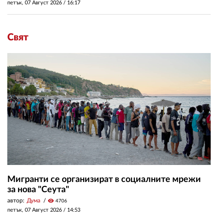
петък, 07 Август 2026 /
16:17
Свят
Мигранти се организират в социалните мрежи
за нова "Сеута"
автор:
Дума
visibility
4706
петък, 07 Август 2026 /
14:53