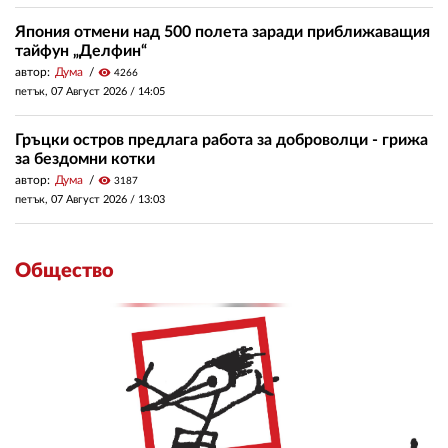
Япония отмени над 500 полета заради приближаващия
тайфун „Делфин“
автор:
Дума
visibility
4266
петък, 07 Август 2026 /
14:05
Гръцки остров предлага работа за доброволци - грижа
за бездомни котки
автор:
Дума
visibility
3187
петък, 07 Август 2026 /
13:03
Общество