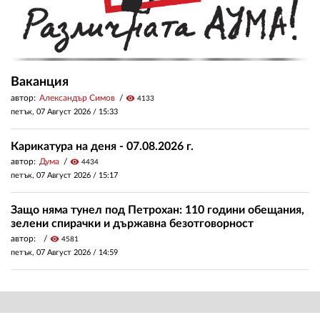
Ваканция
автор:
Александър Симов
visibility
4133
петък, 07 Август 2026 /
15:33
Карикатура на деня - 07.08.2026 г.
автор:
Дума
visibility
4434
петък, 07 Август 2026 /
15:17
Защо няма тунел под Петрохан: 110 години обещания,
зелени спирачки и държавна безотговорност
автор:
visibility
4581
петък, 07 Август 2026 /
14:59