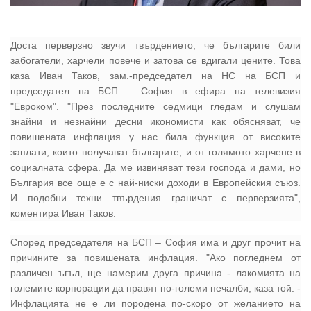
02 975 20 35
Доста перверзно звучи твърдението, че българите били
забогатели, харчели повече и затова се вдигали цените. Това
каза Иван Таков, зам.-председател на НС на БСП и
председател на БСП – София в ефира на телевизия
"Евроком". "През последните седмици гледам и слушам
знайни и незнайни десни икономисти как обясняват, че
повишената инфлация у нас била функция от високите
заплати, които получават българите, и от голямото харчене в
социалната сфера. Да ме извиняват тези господа и дами, но
България все още е с най-ниски доходи в Европейския съюз.
И подобни техни твърдения граничат с перверзията",
коментира Иван Таков.
Според председателя на БСП – София има и друг прочит на
причините за повишената инфлация. "Ако погледнем от
различен ъгъл, ще намерим друга причина - лакомията на
големите корпорации да правят по-големи печалби, каза той. -
Инфлацията не е ли породена по-скоро от желанието на