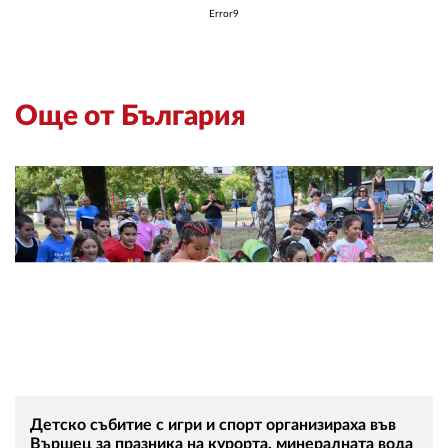
Error9
Още от България
Детско събитие с игри и спорт организираха във
Вършец за празника на курорта, минералната вода