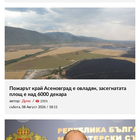
Пожарът край Асеновград е овладян, засегнатата
площ е над 6000 декара
автор:
Дума
visibility
2501
събота, 08 Август 2026 /
18:11