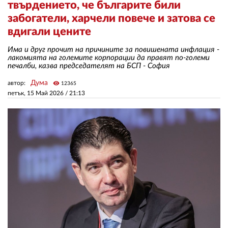
твърдението, че българите били
забогатели, харчели повече и затова се
ЗА НАС
вдигали цените
АВТОРИ
Има и друг прочит на причините за повишената инфлация -
лакомията на големите корпорации да правят по-големи
печалби, казва председателят на БСП - София
РЕДАКЦИЯ
Дума
автор:
visibility
12365
КОНТАКТИ
петък, 15 Май 2026 /
21:13
РЕКЛАМА
АБОНАМЕНТ
УСЛОВИЯ ЗА ПОЛЗВАНЕ
ПОЛИТИКА ЗА БИСКВИТКИТЕ
ПОЛИТИКАТА ЗА
ПОВЕРИТЕЛНОСТ