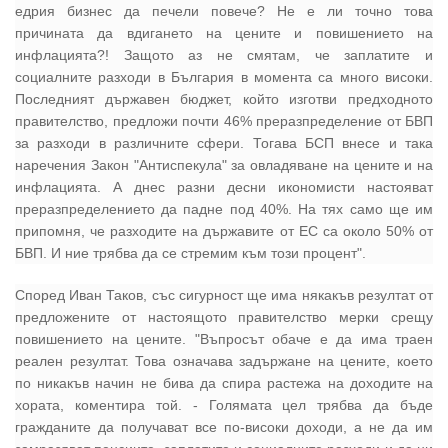
едрия бизнес да печели повече? Не е ли точно това
причината да вдигането на цените и повишението на
инфлацията?! Защото аз не смятам, че заплатите и
социалните разходи в България в момента са много високи.
Последният държавен бюджет, който изготви предходното
правителство, предложи почти 46% преразпределение от БВП
за разходи в различните сфери. Тогава БСП внесе и така
наречения Закон "Антиспекула" за овладяване на цените и на
инфлацията. А днес разни десни икономисти настояват
преразпределението да падне под 40%. На тях само ще им
припомня, че разходите на държавите от ЕС са около 50% от
БВП. И ние трябва да се стремим към този процент".
Според Иван Таков, със сигурност ще има някакъв резултат от
предложените от настоящото правителство мерки срещу
повишението на цените. "Въпросът обаче е да има траен
реален резултат. Това означава задържане на цените, което
по никакъв начин не бива да спира растежа на доходите на
хората, коментира той. - Голямата цел трябва да бъде
гражданите да получават все по-високи доходи, а не да им