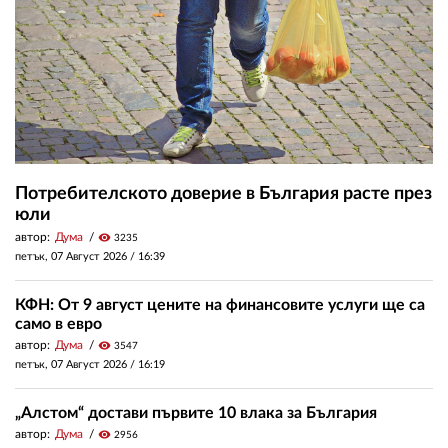
Потребителското доверие в България расте през
юли
автор:
Дума
visibility
3235
петък, 07 Август 2026 /
16:39
КФН: От 9 август цените на финансовите услуги ще са
само в евро
автор:
Дума
visibility
3547
петък, 07 Август 2026 /
16:19
„Алстом“ достави първите 10 влака за България
автор:
Дума
visibility
2956