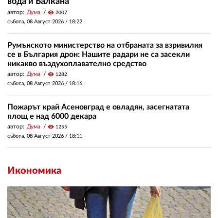
вода и Балкана
автор:
Дума
visibility
2007
събота, 08 Август 2026 /
18:22
Румънското министерство на отбраната за взривилия
се в България дрон: Нашите радари не са засекли
никакво въздухоплавателно средство
автор:
Дума
visibility
1282
събота, 08 Август 2026 /
18:16
Пожарът край Асеновград е овладян, засегнатата
площ е над 6000 декара
автор:
Дума
visibility
1255
събота, 08 Август 2026 /
18:11
Икономика