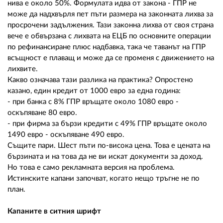
нива е около 50%. Формулата идва от закона - ГПР не
може да надхвърля пет пъти размера на законната лихва за
просрочени задължения. Тази законна лихва от своя страна
вече е обвързана с лихвата на ЕЦБ по основните операции
по рефинансиране плюс надбавка, така че таванът на ГПР
всъщност е плаващ и може да се променя с движението на
лихвите.
Какво означава тази разлика на практика? Опростено
казано, един кредит от 1000 евро за една година:
- при банка с 8% ГПР връщате около 1080 евро -
оскъпяване 80 евро.
- при фирма за бързи кредити с 49% ГПР връщате около
1490 евро - оскъпяване 490 евро.
Същите пари. Шест пъти по-висока цена. Това е цената на
бързината и на това да не ви искат документи за доход.
Но това е само рекламната версия на проблема.
Истинските капани започват, когато нещо тръгне не по
план.
Капаните в ситния шрифт