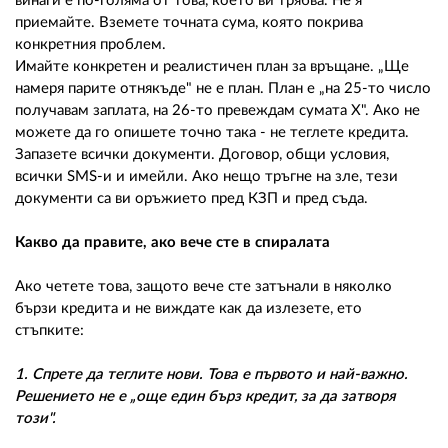
винаги е по-голяма от това, което ви трябва. Не я
приемайте. Вземете точната сума, която покрива
конкретния проблем.
Имайте конкретен и реалистичен план за връщане. „Ще
намеря парите отнякъде" не е план. План е „на 25-то число
получавам заплата, на 26-то превеждам сумата X". Ако не
можете да го опишете точно така - не теглете кредита.
Запазете всички документи. Договор, общи условия,
всички SMS-и и имейли. Ако нещо тръгне на зле, тези
документи са ви оръжието пред КЗП и пред съда.
Какво да правите, ако вече сте в спиралата
Ако четете това, защото вече сте затънали в няколко
бързи кредита и не виждате как да излезете, ето
стъпките:
1. Спрете да теглите нови. Това е първото и най-важно.
Решението не е „още един бърз кредит, за да затворя
този".