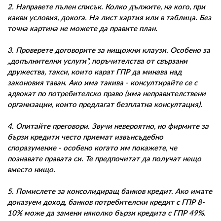
2. Направете пълен списък. Колко дължите, на кого, при
какви условия, докога. На лист хартия или в таблица. Без
точна картина не можете да правите план.
3. Проверете договорите за нищожни клаузи. Особено за
„допълнителни услуги", поръчителства от свързани
дружества, такси, които карат ГПР да минава над
законовия таван. Ако има такива - консултирайте се с
адвокат по потребителско право (има неправителствени
организации, които предлагат безплатна консултация).
4. Опитайте преговори. Звучи невероятно, но фирмите за
бързи кредити често приемат извънсъдебно
споразумение - особено когато им покажете, че
познавате правата си. Те предпочитат да получат нещо
вместо нищо.
5. Помислете за консолидиращ банков кредит. Ако имате
доказуем доход, банков потребителски кредит с ГПР 8-
10% може да замени няколко бързи кредита с ГПР 49%.