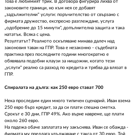
Това е любимият трик. В договора фигурира лихва от
законовите граници, но към нея се добавят
„задължителни" услуги: поръчителство от свързано с
фирмата дружество, експресно разглеждане, услуга
„одобрение до 15 минути", допълнителна защита и така
нататък. Всяка с цена.
Резултатът? Реалното оскъпяване минава далеч над
законовия таван на ГПР. Това е незаконно - съдебната
практика през последните години многократно е
обявявала подобни клаузи за нищожни, когато тези
„услуги" реално са разход по кредита и трябва да влязат в
ГПР.
Спиралата на дълга: как 250 евро стават 700
Нека проследим един много типичен сценарий. Иван взема
250 евро бърз кредит, за да си плати спешна сметка.
Срокът е 30 дни, ГПР 49%. Ако върне навреме, ще плати
около 260 евро.
На падежа обаче заплатата му закъснява. Иван се обажда -
фирмата му предлага удължаване с такса от 30 евро. Той