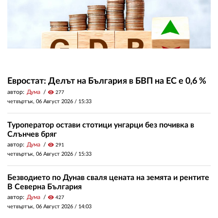
Евростат: Делът на България в БВП на ЕС е 0,6 %
автор:
Дума
visibility
277
четвъртък, 06 Август 2026 /
15:33
Туроператор остави стотици унгарци без почивка в
Слънчев бряг
автор:
Дума
visibility
291
четвъртък, 06 Август 2026 /
15:33
Безводието по Дунав сваля цената на земята и рентите
В Северна България
автор:
Дума
visibility
427
четвъртък, 06 Август 2026 /
14:03