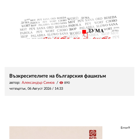
Възкресителите на българския фашизъм
автор:
Александър Симов
visibility
890
четвъртък, 06 Август 2026 /
14:33
Error9