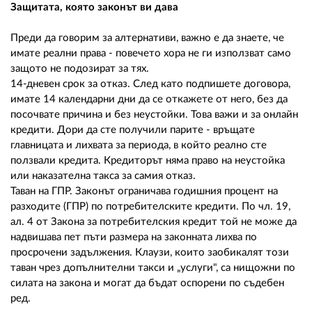
Защитата, която законът ви дава
Преди да говорим за алтернативи, важно е да знаете, че
имате реални права - повечето хора не ги използват само
защото не подозират за тях.
14-дневен срок за отказ. След като подпишете договора,
имате 14 календарни дни да се откажете от него, без да
посочвате причина и без неустойки. Това важи и за онлайн
кредити. Дори да сте получили парите - връщате
главницата и лихвата за периода, в който реално сте
ползвали кредита. Кредиторът няма право на неустойка
или наказателна такса за самия отказ.
Таван на ГПР. Законът ограничава годишния процент на
разходите (ГПР) по потребителските кредити. По чл. 19,
ал. 4 от Закона за потребителския кредит той не може да
надвишава пет пъти размера на законната лихва по
просрочени задължения. Клаузи, които заобикалят този
таван чрез допълнителни такси и „услуги", са нищожни по
силата на закона и могат да бъдат оспорени по съдебен
ред.