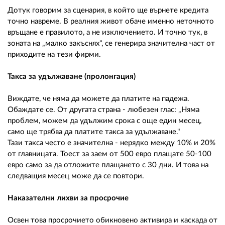
Дотук говорим за сценария, в който ще върнете кредита
точно навреме. В реалния живот обаче именно неточното
връщане е правилото, а не изключението. И точно тук, в
зоната на „малко закъснях", се генерира значителна част от
приходите на тези фирми.
Такса за удължаване (пролонгация)
Виждате, че няма да можете да платите на падежа.
Обаждате се. От другата страна - любезен глас: „Няма
проблем, можем да удължим срока с още един месец,
само ще трябва да платите такса за удължаване."
Тази такса често е значителна - нерядко между 10% и 20%
от главницата. Тоест за заем от 500 евро плащате 50-100
евро само за да отложите плащането с 30 дни. И това на
следващия месец може да се повтори.
Наказателни лихви за просрочие
Освен това просрочието обикновено активира и каскада от