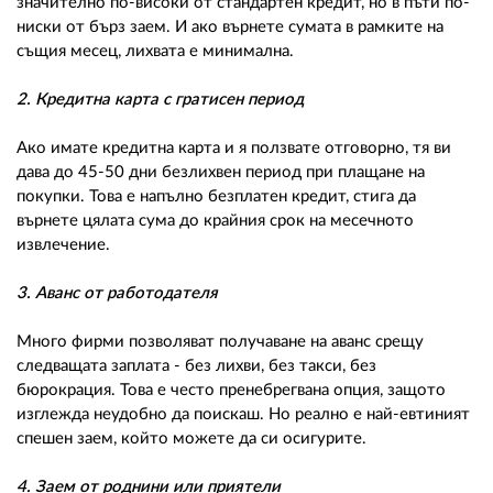
значително по-високи от стандартен кредит, но в пъти по-
ниски от бърз заем. И ако върнете сумата в рамките на
същия месец, лихвата е минимална.
2. Кредитна карта с гратисен период
Ако имате кредитна карта и я ползвате отговорно, тя ви
дава до 45-50 дни безлихвен период при плащане на
покупки. Това е напълно безплатен кредит, стига да
върнете цялата сума до крайния срок на месечното
извлечение.
3. Аванс от работодателя
Много фирми позволяват получаване на аванс срещу
следващата заплата - без лихви, без такси, без
бюрокрация. Това е често пренебрегвана опция, защото
изглежда неудобно да поискаш. Но реално е най-евтиният
спешен заем, който можете да си осигурите.
4. Заем от роднини или приятели