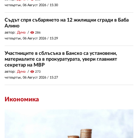
четвъртък, 06 Август 2026 /
15:30
Съдът спря събарянето на 12 жилищни сгради в Баба
Алино
автор:
Дума
visibility
286
четвъртък, 06 Август 2026 /
15:29
Участниците в сблъсъка в Банско са установени,
материалите са в прокуратурата, увери главният
секретар на МВР
автор:
Дума
visibility
273
четвъртък, 06 Август 2026 /
15:27
Икономика