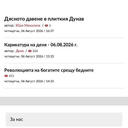
Дясното давене в плиткия Дунав
автор:
Юри Михалков
visibility
1
четвъртък, 06 Август 2026 /
16:37
Карикатура на деня - 06.08.2026 г.
автор:
Дума
visibility
224
четвъртък, 06 Август 2026 /
15:33
Революцията на богатите срещу бедните
visibility
411
четвъртък, 06 Август 2026 /
14:33
За нас