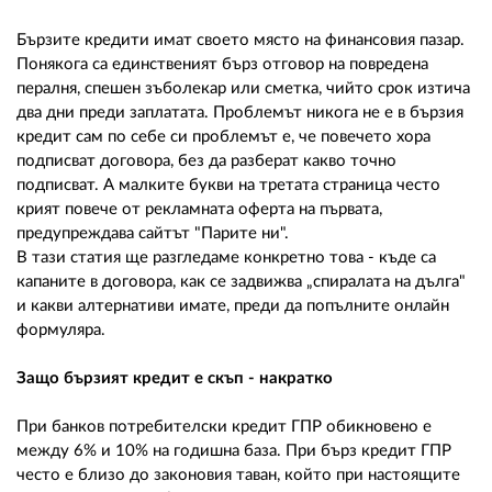
02 975 20 35
Бързите кредити имат своето място на финансовия пазар.
Понякога са единственият бърз отговор на повредена
пералня, спешен зъболекар или сметка, чийто срок изтича
два дни преди заплатата. Проблемът никога не е в бързия
кредит сам по себе си проблемът е, че повечето хора
подписват договора, без да разберат какво точно
подписват. А малките букви на третата страница често
крият повече от рекламната оферта на първата,
предупреждава сайтът "Парите ни".
В тази статия ще разгледаме конкретно това - къде са
капаните в договора, как се задвижва „спиралата на дълга"
и какви алтернативи имате, преди да попълните онлайн
формуляра.
Защо бързият кредит е скъп - накратко
При банков потребителски кредит ГПР обикновено е
между 6% и 10% на годишна база. При бърз кредит ГПР
често е близо до законовия таван, който при настоящите