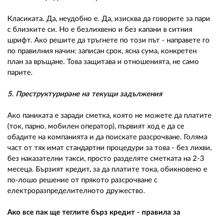
Класиката. Да, неудобно е. Да, изисква да говорите за пари
с близките си. Но е безлихвено и без капани в ситния
шрифт. Ако решите да тръгнете по този път - направете го
по правилния начин: записан срок, ясна сума, конкретен
план за връщане. Това защитава и отношенията, не само
парите.
5. Преструктуриране на текущи задължения
Ако паниката е заради сметка, която не можете да платите
(ток, парно, мобилен оператор), първият ход е да се
обадите на компанията и да поискате разсрочване. Голяма
част от тях имат стандартни процедури за това - без лихви,
без наказателни такси, просто разделяте сметката на 2-3
месеца. Бързият кредит, за да платите тока, обикновено е
по-лошо решение от прякото разсрочване с
електроразпределителното дружество.
Ако все пак ще теглите бърз кредит - правила за