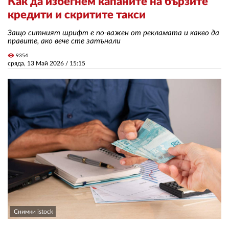
Как да избегнем капаните на бързите
кредити и скритите такси
ЗА НАС
Защо ситният шрифт е по-важен от рекламата и какво да
правите, ако вече сте затънали
АВТОРИ
visibility
9354
сряда, 13 Май 2026 /
15:15
РЕДАКЦИЯ
КОНТАКТИ
РЕКЛАМА
АБОНАМЕНТ
УСЛОВИЯ ЗА ПОЛЗВАНЕ
ПОЛИТИКА ЗА БИСКВИТКИТЕ
ПОЛИТИКАТА ЗА
ПОВЕРИТЕЛНОСТ
Снимки istock