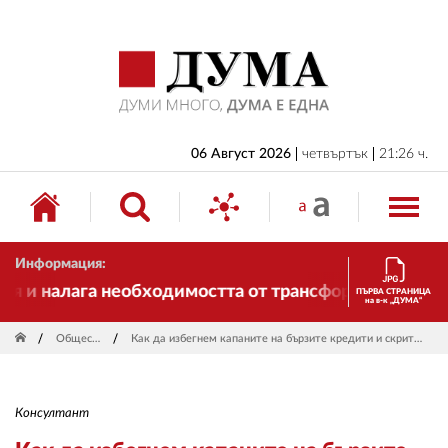
НАЧАЛО
БЪЛГАРИЯ
ИКОНОМИКА
ИЗБОРИ
06 Август 2026
четвъртък
21:26 ч.
СВЯТ
ОБЩЕСТВО
Информация:
КУЛТУРА
 налага необходимостта от трансформации. И ДУМА с
ПЪРВА СТРАНИЦА
на в-к „ДУМА“
ЖИВОТ
Общество
Как да избегнем капаните на бързите кредити и скритите такси
СПОРТ
ПРИЛОЖЕНИЯ
Консултант
ДРУГИ