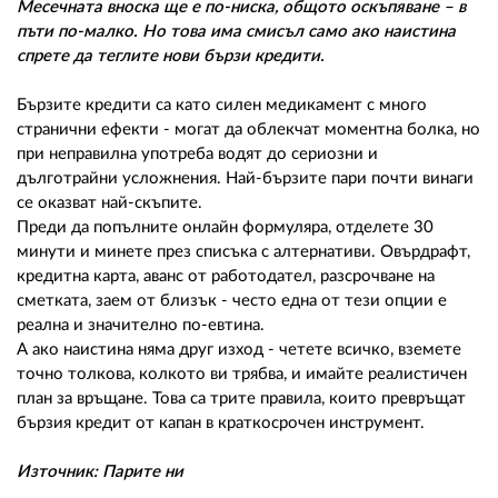
Месечната вноска ще е по-ниска, общото оскъпяване – в
пъти по-малко. Но това има смисъл само ако наистина
спрете да теглите нови бързи кредити.
Бързите кредити са като силен медикамент с много
странични ефекти - могат да облекчат моментна болка, но
при неправилна употреба водят до сериозни и
дълготрайни усложнения. Най-бързите пари почти винаги
се оказват най-скъпите.
Преди да попълните онлайн формуляра, отделете 30
минути и минете през списъка с алтернативи. Овърдрафт,
кредитна карта, аванс от работодател, разсрочване на
сметката, заем от близък - често една от тези опции е
реална и значително по-евтина.
А ако наистина няма друг изход - четете всичко, вземете
точно толкова, колкото ви трябва, и имайте реалистичен
план за връщане. Това са трите правила, които превръщат
бързия кредит от капан в краткосрочен инструмент.
Източник: Парите ни