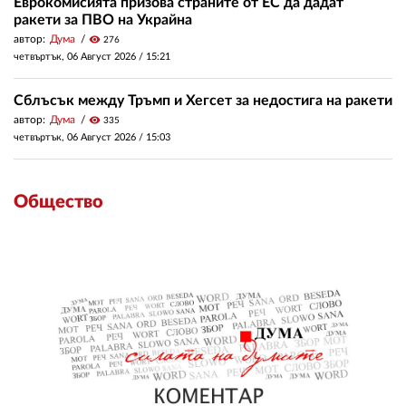
Еврокомисията призова страните от ЕС да дадат
ракети за ПВО на Украйна
автор:
Дума
visibility
276
четвъртък, 06 Август 2026 /
15:21
Сблъсък между Тръмп и Хегсет за недостига на ракети
автор:
Дума
visibility
335
четвъртък, 06 Август 2026 /
15:03
Общество