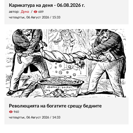
Карикатура на деня - 06.08.2026 г.
автор:
Дума
visibility
689
четвъртък, 06 Август 2026 /
15:33
Революцията на богатите срещу бедните
visibility
960
четвъртък, 06 Август 2026 /
14:33