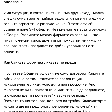
оцеляване
Има ситуации, в които наистина няма друг изход - малка
спешна сума, парите трябват веднага, нямате нито един от
горните варианти на разположение. В този случай:
сравнете поне 3-4 оферти. Не приемайте първата реклама
в Google. Разликите между фирмите са реални - някои
имат по-ниски такси, други имат по-кратки минимални
срокове, трети предлагат по-добри условия за нови
клиенти.
Как банката формира лихвата по кредит
Прочетете Общите условия, не само договора. Капаните
обикновено са там - таксите за пролонгация,
наказателните лихви, условията при просрочие. Ако
фирмата не ви ги показва ясно или ви тика да подпишете,
„по-късно ще ги прочетете" - върнете се вкъщи.
Вземете точно толкова, колкото ви трябва. Калкулаторът
на сайта ще ви предложи „препоръчителна сума" - тя