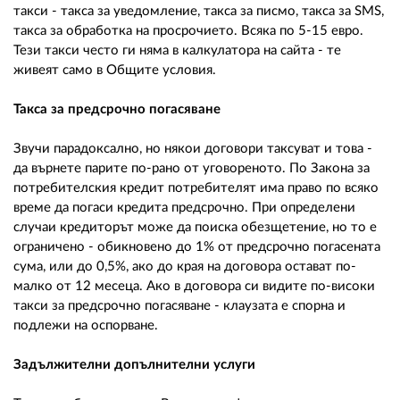
такси - такса за уведомление, такса за писмо, такса за SMS,
такса за обработка на просрочието. Всяка по 5-15 евро.
Тези такси често ги няма в калкулатора на сайта - те
живеят само в Общите условия.
Такса за предсрочно погасяване
Звучи парадоксално, но някои договори таксуват и това -
да върнете парите по-рано от уговореното. По Закона за
потребителския кредит потребителят има право по всяко
време да погаси кредита предсрочно. При определени
случаи кредиторът може да поиска обезщетение, но то е
ограничено - обикновено до 1% от предсрочно погасената
сума, или до 0,5%, ако до края на договора остават по-
малко от 12 месеца. Ако в договора си видите по-високи
такси за предсрочно погасяване - клаузата е спорна и
подлежи на оспорване.
Задължителни допълнителни услуги