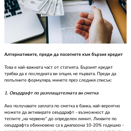
Алтернативите, преди да посегнете към бързия кредит
Това е най-важната част от статията. Бързият кредит
трябва да е последната ви опция, не първата. Преди да
попълните формуляра, минете през следния списък:
1. Овърдрафт по разплащателната ви сметка
Ако получавате заплата по сметка в банка, най-вероятно
можете да активирате овърдрафт - възможност да
теглите „на червено" до определен лимит. Лихвите по
овърдрафта обикновено са в диапазона 10-20% годишно -