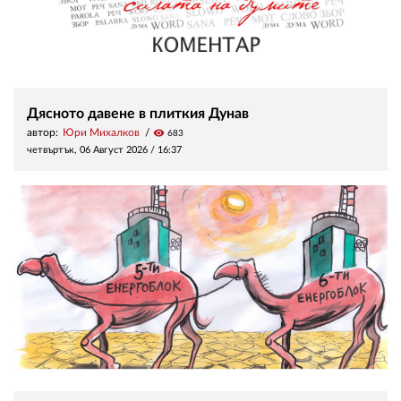
Дясното давене в плиткия Дунав
автор:
Юри Михалков
visibility
683
четвъртък, 06 Август 2026 /
16:37