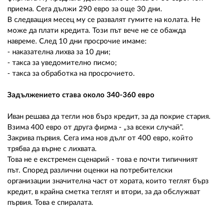
приема. Сега дължи 290 евро за още 30 дни.
В следващия месец му се развалят гумите на колата. Не
може да плати кредита. Този път вече не се обажда
навреме. След 10 дни просрочие имаме:
- наказателна лихва за 10 дни;
- такса за уведомително писмо;
- такса за обработка на просрочието.
Задължението става около 340-360 евро
Иван решава да тегли нов бърз кредит, за да покрие стария.
Взима 400 евро от друга фирма - „за всеки случай".
Закрива първия. Сега има нов дълг от 400 евро, който
трябва да върне с лихвата.
Това не е екстремен сценарий - това е почти типичният
път. Според различни оценки на потребителски
организации значителна част от хората, които теглят бърз
кредит, в крайна сметка теглят и втори, за да обслужват
първия. Това е спиралата.