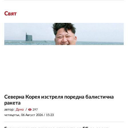
Свят
Северна Корея изстреля поредна балистична
ракета
автор:
Дума
visibility
297
четвъртък, 06 Август 2026 /
15:23