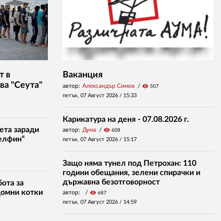
т в
Ваканция
ва "Сеута"
автор:
Александър Симов
visibility
507
петък, 07 Август 2026 /
15:33
Карикатура на деня - 07.08.2026 г.
ета заради
автор:
Дума
visibility
608
елфин“
петък, 07 Август 2026 /
15:17
Защо няма тунел под Петрохан: 110
години обещания, зелени спирачки и
държавна безотговорност
ота за
домни котки
автор:
visibility
687
петък, 07 Август 2026 /
14:59