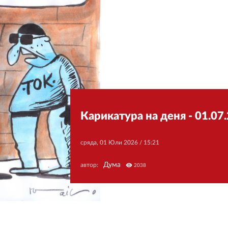
Карикатура на деня - 01.07.
сряда, 01 Юли 2026 /
15:21
Дума
автор:
visibility
2038