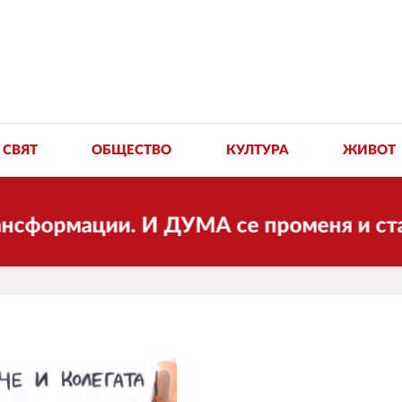
СВЯТ
ОБЩЕСТВО
КУЛТУРА
ЖИВОТ
рмации. И ДУМА се променя и става ел