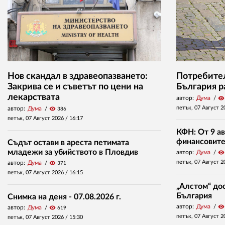
Нов скандал в здравеопазването:
Потребител
Закрива се и съветът по цени на
България р
лекарствата
автор:
Дума
visibility
петък, 07 Август 2
автор:
Дума
visibility
386
петък, 07 Август 2026 /
16:17
КФН: От 9 ав
финансовите 
Съдът остави в ареста петимата
младежи за убийството в Пловдив
автор:
Дума
visibility
петък, 07 Август 2
автор:
Дума
visibility
371
петък, 07 Август 2026 /
16:15
„Алстом“ дос
България
Снимка на деня - 07.08.2026 г.
автор:
Дума
visibility
автор:
Дума
visibility
619
петък, 07 Август 2
петък, 07 Август 2026 /
15:30