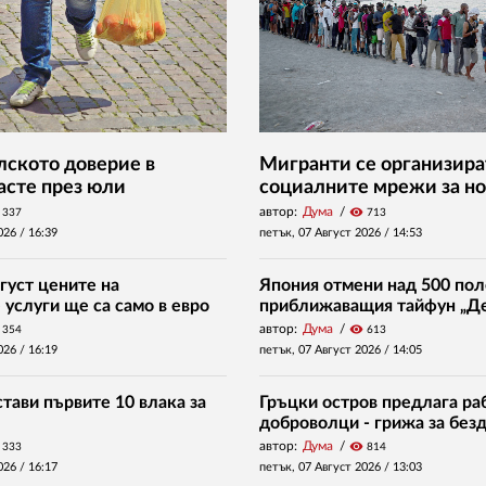
ското доверие в
Мигранти се организира
асте през юли
социалните мрежи за но
автор:
Дума
visibility
337
713
026 /
16:39
петък, 07 Август 2026 /
14:53
густ цените на
Япония отмени над 500 пол
услуги ще са само в евро
приближаващия тайфун „Д
автор:
Дума
visibility
354
613
026 /
16:19
петък, 07 Август 2026 /
14:05
тави първите 10 влака за
Гръцки остров предлага раб
доброволци - грижа за без
автор:
Дума
visibility
333
814
026 /
16:17
петък, 07 Август 2026 /
13:03