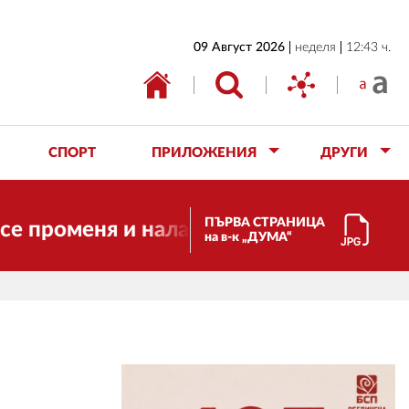
НАЧАЛО
09 Август 2026
неделя
12:43 ч.
БЪЛГАРИЯ
ИКОНОМИКА
ИЗБОРИ
СПОРТ
ПРИЛОЖЕНИЯ
ДРУГИ
СВЯТ
ОБЩЕСТВО
ПЪРВА СТРАНИЦА
оменя и налага необходимостта от тра
на в-к „ДУМА“
КУЛТУРА
ЖИВОТ
СПОРТ
ПРИЛОЖЕНИЯ
ДРУГИ