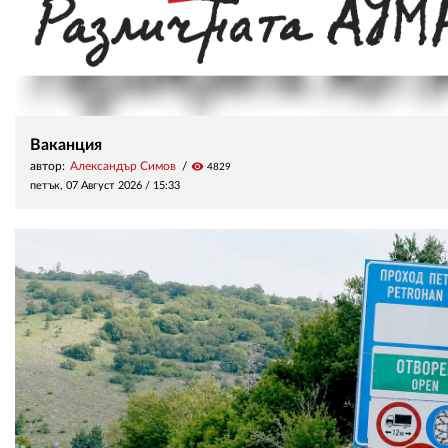
Ваканция
автор:
Александър Симов
visibility
4829
петък, 07 Август 2026 /
15:33