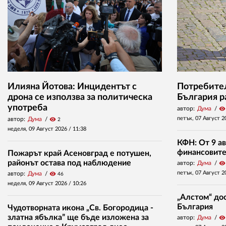
Илияна Йотова: Инцидентът с
Потребител
дрона се използва за политическа
България р
употреба
автор:
Дума
visibility
петък, 07 Август 2
автор:
Дума
visibility
2
неделя, 09 Август 2026 /
11:38
КФН: От 9 ав
финансовите 
Пожарът край Асеновград е потушен,
районът остава под наблюдение
автор:
Дума
visibility
петък, 07 Август 2
автор:
Дума
visibility
46
неделя, 09 Август 2026 /
10:26
„Алстом“ дос
България
Чудотворната икона „Св. Богородица -
златна ябълка” ще бъде изложена за
автор:
Дума
visibility