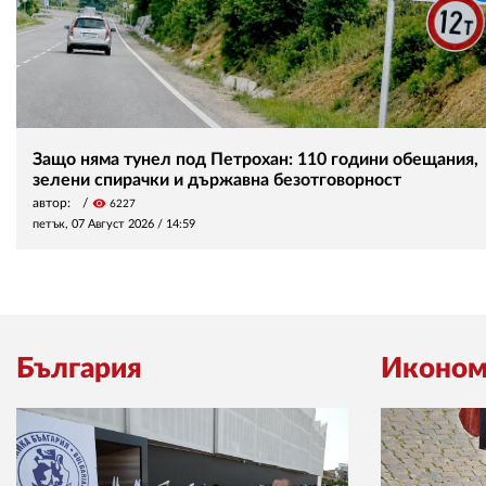
Защо няма тунел под Петрохан: 110 години обещания,
зелени спирачки и държавна безотговорност
автор:
visibility
6227
петък, 07 Август 2026 /
14:59
България
Иконом