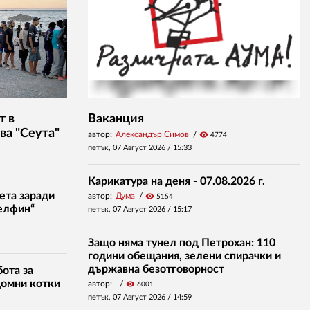
т в
Ваканция
ва "Сеута"
автор:
Александър Симов
visibility
4774
петък, 07 Август 2026 /
15:33
Карикатура на деня - 07.08.2026 г.
ета заради
автор:
Дума
visibility
5154
елфин“
петък, 07 Август 2026 /
15:17
Защо няма тунел под Петрохан: 110
години обещания, зелени спирачки и
държавна безотговорност
ота за
домни котки
автор:
visibility
6001
петък, 07 Август 2026 /
14:59