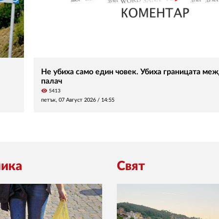
Не убиха само един човек. Убиха границата меж
палач
visibility
5413
петък, 07 Август 2026 /
14:55
ика
Свят