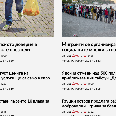
ското доверие в
Мигранти се организира
асте през юли
социалните мрежи за но
автор:
Дума
visibility
4000
5486
026 /
16:39
петък, 07 Август 2026 /
14:53
густ цените на
Япония отмени над 500 пол
услуги ще са само в евро
приближаващия тайфун „Д
автор:
Дума
visibility
4283
4900
026 /
16:19
петък, 07 Август 2026 /
14:05
тави първите 10 влака за
Гръцки остров предлага раб
доброволци - грижа за без
автор:
Дума
visibility
3648
3732