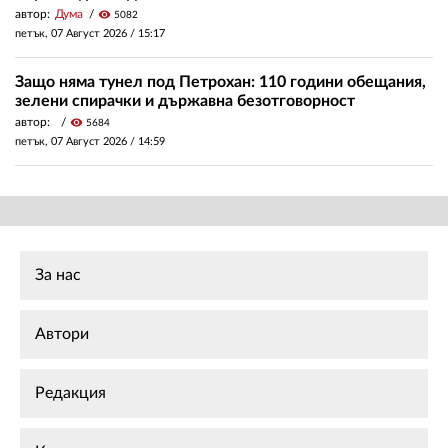
автор:
Дума
visibility
5082
петък, 07 Август 2026 /
15:17
Защо няма тунел под Петрохан: 110 години обещания,
зелени спирачки и държавна безотговорност
автор:
visibility
5684
петък, 07 Август 2026 /
14:59
За нас
Автори
Редакция