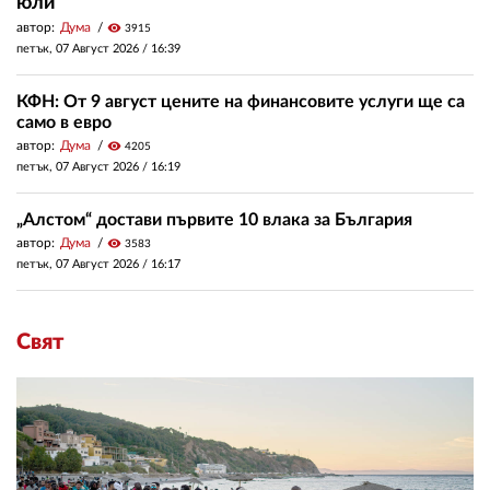
юли
автор:
Дума
visibility
3915
петък, 07 Август 2026 /
16:39
КФН: От 9 август цените на финансовите услуги ще са
само в евро
автор:
Дума
visibility
4205
петък, 07 Август 2026 /
16:19
„Алстом“ достави първите 10 влака за България
автор:
Дума
visibility
3583
петък, 07 Август 2026 /
16:17
Свят