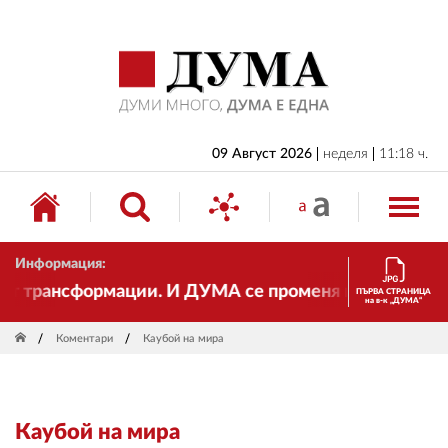
НАЧАЛО
БЪЛГАРИЯ
ИКОНОМИКА
ИЗБОРИ
09 Август 2026
неделя
11:18 ч.
СВЯТ
ОБЩЕСТВО
Информация:
КУЛТУРА
 трансформации. И ДУМА се променя и става електро
ПЪРВА СТРАНИЦА
на в-к „ДУМА“
ЖИВОТ
Коментари
Каубой на мира
СПОРТ
ПРИЛОЖЕНИЯ
Каубой на мира
ДРУГИ