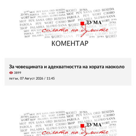
За човещината и адекватността на хората наоколо
visibility
3899
петък, 07 Август 2026 /
11:45