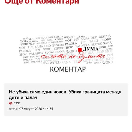
Още от Коментари
Не убиха само един човек. Убиха границата между
дете и палач
visibility
5339
петък, 07 Август 2026 /
14:55