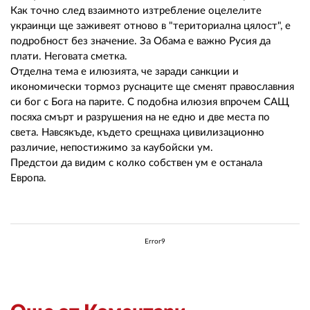
02 975 20 35
Как точно след взаимното изтребление оцелелите
украинци ще заживеят отново в "териториална цялост", е
подробност без значение. За Обама е важно Русия да
плати. Неговата сметка.
Отделна тема е илюзията, че заради санкции и
икономически тормоз руснаците ще сменят православния
си бог с Бога на парите. С подобна илюзия впрочем САЩ
посяха смърт и разрушения на не едно и две места по
света. Навсякъде, където срещнаха цивилизационно
различие, непостижимо за каубойски ум.
Предстои да видим с колко собствен ум е останала
Европа.
Error9