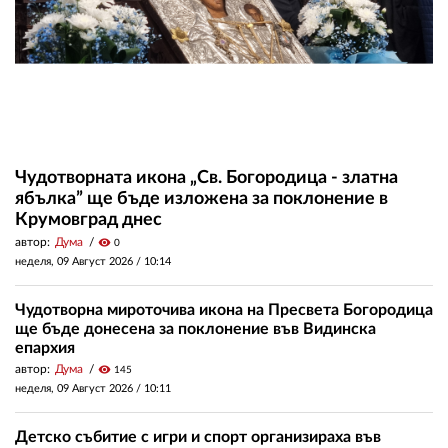
Чудотворната икона „Св. Богородица - златна
ябълка” ще бъде изложена за поклонение в
Крумовград днес
автор:
Дума
visibility
0
неделя, 09 Август 2026 /
10:14
Чудотворна мироточива икона на Пресвета Богородица
ще бъде донесена за поклонение във Видинска
епархия
автор:
Дума
visibility
145
неделя, 09 Август 2026 /
10:11
Детско събитие с игри и спорт организираха във