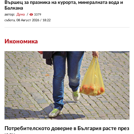
Вършец за празника на курорта, минералната вода и
Балкана
автор:
Дума
visibility
3379
събота, 08 Август 2026 /
18:22
Икономика
Потребителското доверие в България расте през