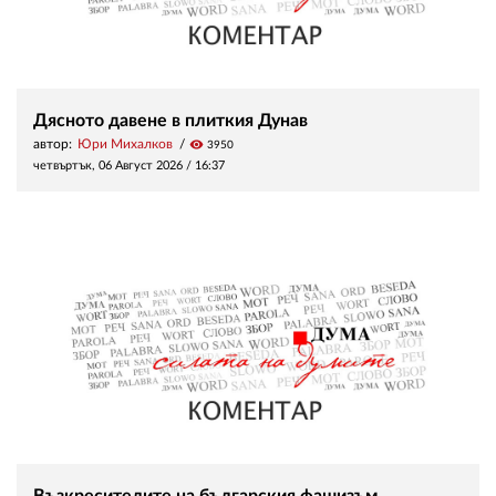
Дясното давене в плиткия Дунав
автор:
Юри Михалков
visibility
3950
четвъртък, 06 Август 2026 /
16:37
Възкресителите на българския фашизъм