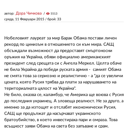
Дора Чичкова
автор:
visibility
5513
ЗА НАС
сряда, 11 Февруари 2015
/ брой: 33
АВТОРИ
РЕДАКЦИЯ
Нобеловият лауреат за мир Барак Обама постави личен
рекорд по цинизъм в отношението си към мира. САЩ
КОНТАКТИ
обсъждали възможност да предоставят смъртоносни
оръжия на Украйна, обяви официално американският
РЕКЛАМА
президент след срещата си с Ангела Меркел. Целта обаче
не била Украйна да победи руската армия - самият Обама
АБОНАМЕНТ
не смята това за сериозно и реалистично - а "да се увеличи
цената, която Русия трябва да плати за нарушаването на
УСЛОВИЯ ЗА ПОЛЗВАНЕ
териториалната цялост на Украйна".
Не било, оказва се, каламбур, че Америка ще воюва с Русия
ПОЛИТИКА ЗА БИСКВИТКИТЕ
до последния украинец. А зловеща реалност. Не за друго, а
ПОЛИТИКАТА ЗА
именно за да изтощят и отслабят икономически Русия,
ПОВЕРИТЕЛНОСТ
САЩ ще продължат да насърчават украинското
братоубийство, в което инвестираха пари и омраза. Това
всъщност заяви Обама на света без запъване и срам.