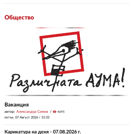
Общество
Ваканция
автор:
Александър Симов
visibility
4695
петък, 07 Август 2026 /
15:33
Карикатура на деня - 07.08.2026 г.