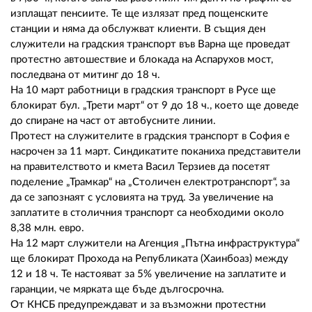
02 975 20 35
изплащат пенсиите. Те ще излязат пред пощенските
станции и няма да обслужват клиенти. В същия ден
служители на градския транспорт във Варна ще проведат
протестно автошествие и блокада на Аспарухов мост,
последвана от митинг до 18 ч.
На 10 март работници в градския транспорт в Русе ще
блокират бул. „Трети март“ от 9 до 18 ч., което ще доведе
до спиране на част от автобусните линии.
Протест на служителите в градския транспорт в София е
насрочен за 11 март. Синдикатите поканиха представители
на правителството и кмета Васил Терзиев да посетят
поделение „Трамкар“ на „Столичен електротранспорт“, за
да се запознаят с условията на труд. За увеличение на
заплатите в столичния транспорт са необходими около
8,38 млн. евро.
На 12 март служители на Агенция „Пътна инфраструктура“
ще блокират Прохода на Републиката (Хаинбоаз) между
12 и 18 ч. Те настояват за 5% увеличение на заплатите и
гаранции, че мярката ще бъде дългосрочна.
От КНСБ предупреждават и за възможни протестни