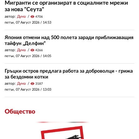
Мигранти се организират в социалните мрежи
за нова "Сеута"
автор:
Дума
visibility
4706
петък, 07 Август 2026 /
14:53
Япония отмени над 500 полета заради приближаващия
тайфун „Делфин“
автор:
Дума
visibility
4266
петък, 07 Август 2026 /
14:05
Гръцки остров предлага работа за доброволци - грижа
за бездомни котки
автор:
Дума
visibility
3187
петък, 07 Август 2026 /
13:03
Общество