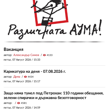
Ваканция
автор:
Александър Симов
visibility
4133
петък, 07 Август 2026 /
15:33
Карикатура на деня - 07.08.2026 г.
автор:
Дума
visibility
4434
петък, 07 Август 2026 /
15:17
Защо няма тунел под Петрохан: 110 години обещания,
зелени спирачки и държавна безотговорност
автор:
visibility
4581
петък, 07 Август 2026 /
14:59