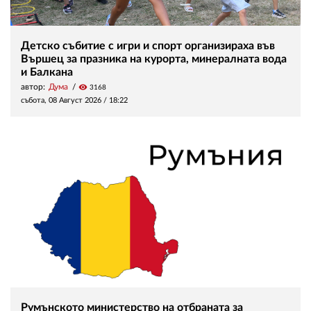
Детско събитие с игри и спорт организираха във
Вършец за празника на курорта, минералната вода
и Балкана
автор:
Дума
visibility
3168
събота, 08 Август 2026 /
18:22
Румънското министерство на отбраната за