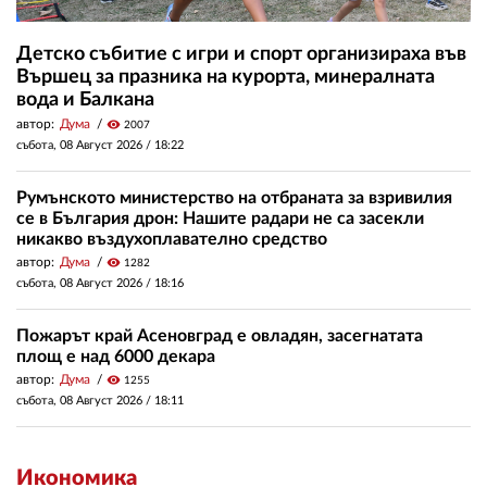
Детско събитие с игри и спорт организираха във
Вършец за празника на курорта, минералната
вода и Балкана
автор:
Дума
visibility
2007
събота, 08 Август 2026 /
18:22
Румънското министерство на отбраната за взривилия
се в България дрон: Нашите радари не са засекли
никакво въздухоплавателно средство
автор:
Дума
visibility
1282
събота, 08 Август 2026 /
18:16
Пожарът край Асеновград е овладян, засегнатата
площ е над 6000 декара
автор:
Дума
visibility
1255
събота, 08 Август 2026 /
18:11
Икономика