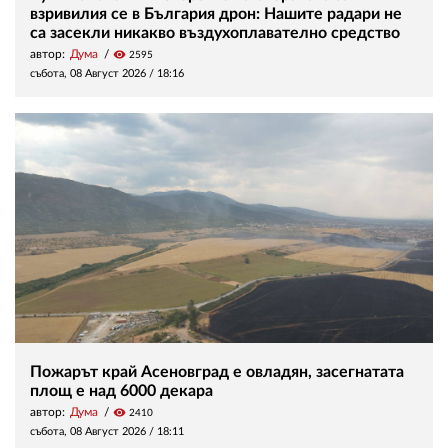
взривилия се в България дрон: Нашите радари не
са засекли никакво въздухоплавателно средство
автор:
Дума
visibility
2595
събота, 08 Август 2026 /
18:16
Пожарът край Асеновград е овладян, засегнатата
площ е над 6000 декара
автор:
Дума
visibility
2410
събота, 08 Август 2026 /
18:11