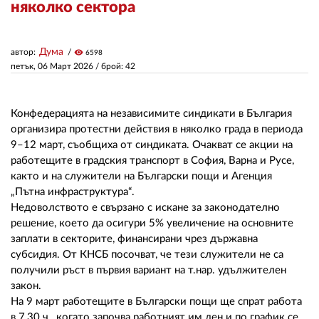
няколко сектора
ЗА НАС
Дума
автор:
visibility
6598
АВТОРИ
петък, 06 Март 2026
/ брой: 42
РЕДАКЦИЯ
Конфедерацията на независимите синдикати в България
КОНТАКТИ
организира протестни действия в няколко града в периода
9–12 март, съобщиха от синдиката. Очакват се акции на
РЕКЛАМА
работещите в градския транспорт в София, Варна и Русе,
както и на служители на Български пощи и Агенция
АБОНАМЕНТ
„Пътна инфраструктура“.
Недоволството е свързано с искане за законодателно
УСЛОВИЯ ЗА ПОЛЗВАНЕ
решение, което да осигури 5% увеличение на основните
ПОЛИТИКА ЗА БИСКВИТКИТЕ
заплати в секторите, финансирани чрез държавна
субсидия. От КНСБ посочват, че тези служители не са
ПОЛИТИКАТА ЗА
получили ръст в първия вариант на т.нар. удължителен
ПОВЕРИТЕЛНОСТ
закон.
На 9 март работещите в Български пощи ще спрат работа
в 7,30 ч., когато започва работният им ден и по график се