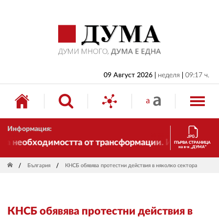
НАЧАЛО
БЪЛГАРИЯ
ИКОНОМИКА
ИЗБОРИ
09 Август 2026
неделя
09:17 ч.
СВЯТ
ОБЩЕСТВО
Информация:
КУЛТУРА
а необходимостта от трансформации. И ДУМА се пром
ПЪРВА СТРАНИЦА
на в-к „ДУМА“
ЖИВОТ
България
КНСБ обявява протестни действия в няколко сектора
СПОРТ
ПРИЛОЖЕНИЯ
КНСБ обявява протестни действия в
ДРУГИ