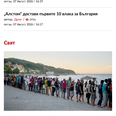
петък, 07 Август 2026 /
16:19
„Алстом“ достави първите 10 влака за България
автор:
Дума
visibility
2956
петък, 07 Август 2026 /
16:17
Свят