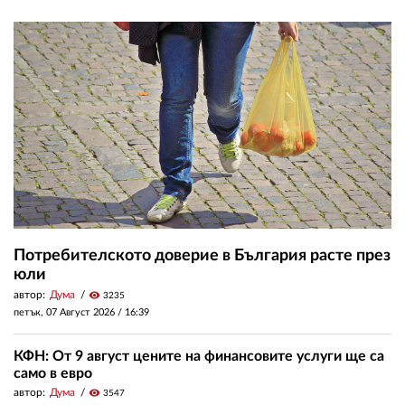
Потребителското доверие в България расте през
юли
автор:
Дума
visibility
3235
петък, 07 Август 2026 /
16:39
КФН: От 9 август цените на финансовите услуги ще са
само в евро
автор:
Дума
visibility
3547