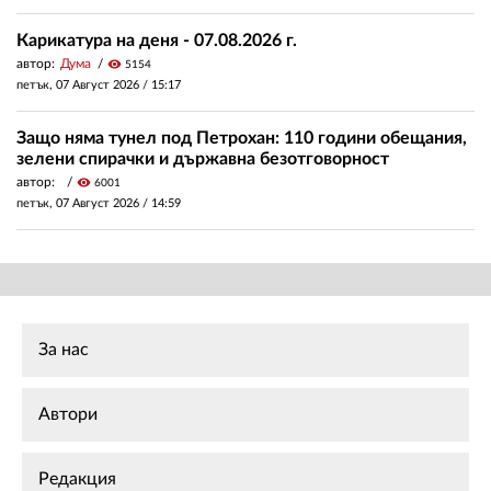
Карикатура на деня - 07.08.2026 г.
автор:
Дума
visibility
5154
петък, 07 Август 2026 /
15:17
Защо няма тунел под Петрохан: 110 години обещания,
зелени спирачки и държавна безотговорност
автор:
visibility
6001
петък, 07 Август 2026 /
14:59
За нас
Автори
Редакция