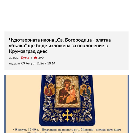
Чудотворната икона „Св. Богородица - златна
ябълка” ще бъде изложена за поклонение в
Крумовград днес
автор:
Дума
visibility
390
неделя, 09 Август 2026 /
10:14