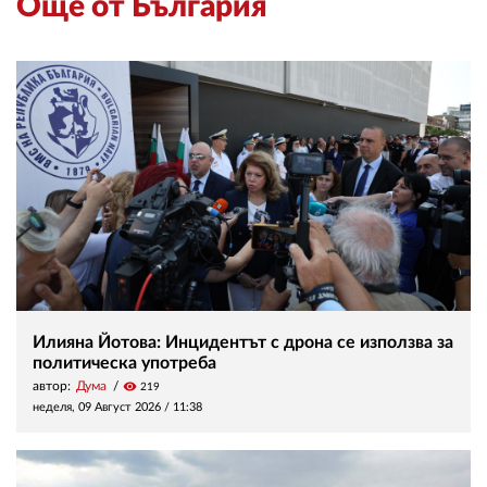
Още от България
Илияна Йотова: Инцидентът с дрона се използва за
политическа употреба
автор:
Дума
visibility
219
неделя, 09 Август 2026 /
11:38