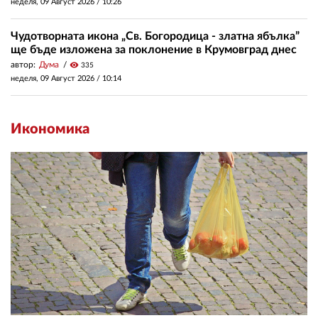
неделя, 09 Август 2026 /
10:26
Чудотворната икона „Св. Богородица - златна ябълка”
ще бъде изложена за поклонение в Крумовград днес
автор:
Дума
visibility
335
неделя, 09 Август 2026 /
10:14
Икономика