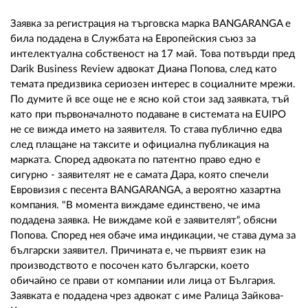
02 975 20 35
Заявка за регистрация на търговска марка BANGARANGA е
била подадена в Службата на Европейския съюз за
интелектуална собственост на 17 май. Това потвърди пред
Darik Business Review адвокат Диана Попова, след като
темата предизвика сериозен интерес в социалните мрежи.
По думите й все още не е ясно кой стои зад заявката, тъй
като при първоначалното подаване в системата на EUIPO
не се вижда името на заявителя. То става публично едва
след плащане на таксите и официална публикация на
марката. Според адвоката по патентно право едно е
сигурно - заявителят не е самата Дара, която спечели
Евровизия с песента BANGARANGA, а вероятно хазартна
компания. "В момента виждаме единствено, че има
подадена заявка. Не виждаме кой е заявителят“, обясни
Попова. Според нея обаче има индикации, че става дума за
български заявител. Причината е, че първият език на
производството е посочен като български, което
обичайно се прави от компании или лица от България.
Заявката е подадена чрез адвокат с име Ралица Зайкова-