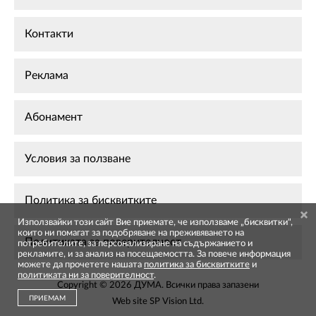
Контакти
Реклама
Абонамент
Условия за ползване
Политика за бисквитките
Използвайки този сайт Вие приемате, че използваме „бисквитки",
които ни помагат за подобряване на преживяването на
Политиката за поверителност
потребителите, за персонализиране на съдържанието и
рекламите, и за анализ на посещаемостта. За повече информация
можете да прочетете нашата
политика за бисквитките
и
политиката ни за поверителност
.
Copyright © 2026 ДУМА. Всички права запазени
ПРИЕМАМ
Web site
SP Vision Ltd
.