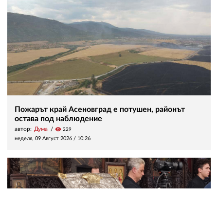
Пожарът край Асеновград е потушен, районът
остава под наблюдение
автор:
Дума
visibility
229
неделя, 09 Август 2026 /
10:26