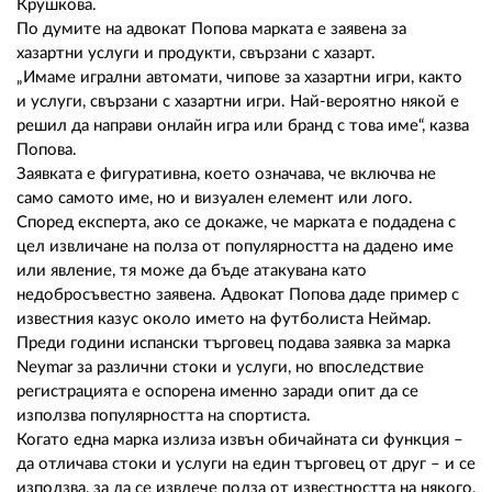
Крушкова.
По думите на адвокат Попова марката е заявена за
хазартни услуги и продукти, свързани с хазарт.
„Имаме игрални автомати, чипове за хазартни игри, както
и услуги, свързани с хазартни игри. Най-вероятно някой е
решил да направи онлайн игра или бранд с това име“, казва
Попова.
Заявката е фигуративна, което означава, че включва не
само самото име, но и визуален елемент или лого.
Според експерта, ако се докаже, че марката е подадена с
цел извличане на полза от популярността на дадено име
или явление, тя може да бъде атакувана като
недобросъвестно заявена. Адвокат Попова даде пример с
известния казус около името на футболиста Неймар.
Преди години испански търговец подава заявка за марка
Neymar за различни стоки и услуги, но впоследствие
регистрацията е оспорена именно заради опит да се
използва популярността на спортиста.
Когато една марка излиза извън обичайната си функция –
да отличава стоки и услуги на един търговец от друг – и се
използва, за да се извлече полза от известността на някого,