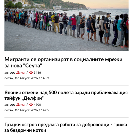
Мигранти се организират в социалните мрежи
за нова "Сеута"
автор:
Дума
visibility
5486
петък, 07 Август 2026 /
14:53
Япония отмени над 500 полета заради приближаващия
тайфун „Делфин“
автор:
Дума
visibility
4900
петък, 07 Август 2026 /
14:05
Гръцки остров предлага работа за доброволци - грижа
за бездомни котки