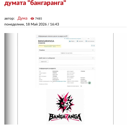
думата "бангаранга"
ЗА НАС
Дума
автор:
visibility
7485
понеделник, 18 Май 2026 /
16:43
АВТОРИ
РЕДАКЦИЯ
КОНТАКТИ
РЕКЛАМА
АБОНАМЕНТ
УСЛОВИЯ ЗА ПОЛЗВАНЕ
ПОЛИТИКА ЗА БИСКВИТКИТЕ
ПОЛИТИКАТА ЗА
ПОВЕРИТЕЛНОСТ