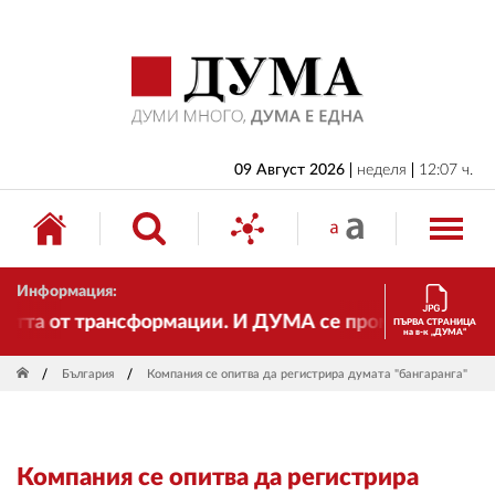
НАЧАЛО
БЪЛГАРИЯ
ИКОНОМИКА
ИЗБОРИ
09 Август 2026
неделя
12:07 ч.
СВЯТ
ОБЩЕСТВО
Информация:
КУЛТУРА
та от трансформации. И ДУМА се променя и става еле
ПЪРВА СТРАНИЦА
на в-к „ДУМА“
ЖИВОТ
България
Компания се опитва да регистрира думата "бангаранга"
СПОРТ
ПРИЛОЖЕНИЯ
Компания се опитва да регистрира
ДРУГИ