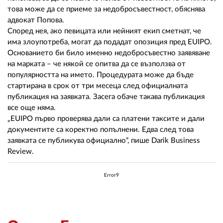
това може да се приеме за недобросъвестност, обяснява
адвокат Попова.
Според нея, ако певицата или нейният екип сметнат, че
има злоупотреба, могат да подадат опозиция пред EUIPO.
Основанието би било именно недобросъвестно заявяване
на марката – че някой се опитва да се възползва от
популярността на името. Процедурата може да бъде
стартирана в срок от три месеца след официалната
публикация на заявката. Засега обаче такава публикация
все още няма.
„EUIPO първо проверява дали са платени таксите и дали
документите са коректно попълнени. Едва след това
заявката се публикува официално“, пише Darik Business
Review.
Error9