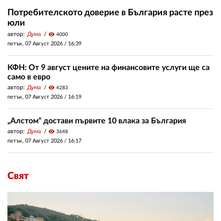
Потребителското доверие в България расте през
юли
автор:
Дума
visibility
4000
петък, 07 Август 2026 /
16:39
КФН: От 9 август цените на финансовите услуги ще са
само в евро
автор:
Дума
visibility
4283
петък, 07 Август 2026 /
16:19
„Алстом“ достави първите 10 влака за България
автор:
Дума
visibility
3648
петък, 07 Август 2026 /
16:17
Свят