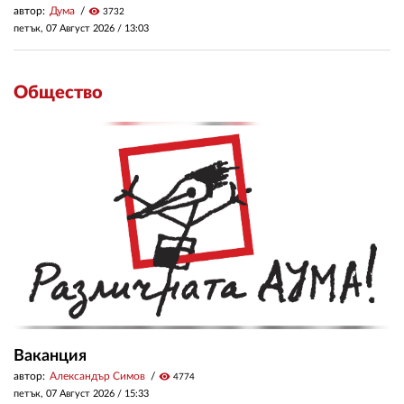
автор:
Дума
visibility
3732
петък, 07 Август 2026 /
13:03
Общество
Ваканция
автор:
Александър Симов
visibility
4774
петък, 07 Август 2026 /
15:33