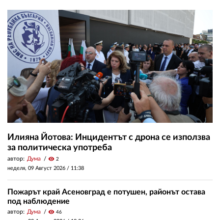
Илияна Йотова: Инцидентът с дрона се използва
за политическа употреба
автор:
Дума
visibility
2
неделя, 09 Август 2026 /
11:38
Пожарът край Асеновград е потушен, районът остава
под наблюдение
автор:
Дума
visibility
46