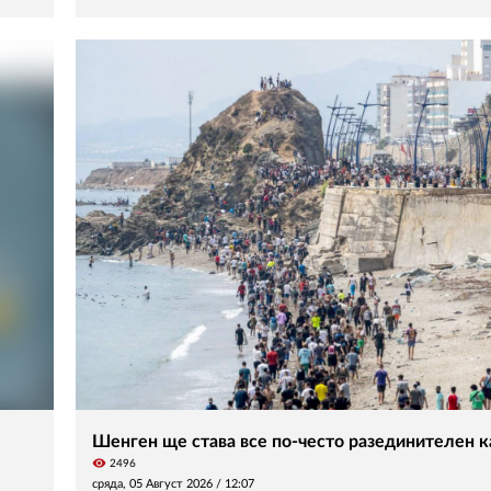
Шенген ще става все по-често разединителен ка
visibility
2496
сряда, 05 Август 2026 /
12:07