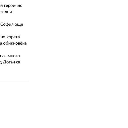
ой героично
ителни
. София още
ено хората
на обикновена
опае много
д Доган са