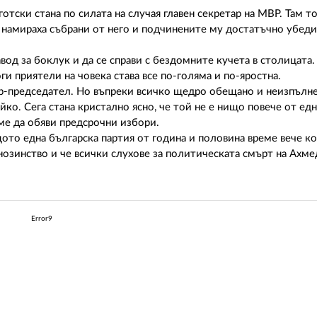
тски стана по силата на случая главен секретар на МВР. Там т
не намираха събрани от него и подчинените му достатъчно убед
вод за боклук и да се справи с бездомните кучета в столицата
ги приятели на човека става все по-голяма и по-яростна.
стър-председател. Но въпреки всичко щедро обещано и неизпълн
йко. Сега стана кристално ясно, че той не е нищо повече от ед
еме да обяви предсрочни избори.
щото една българска партия от година и половина време вече к
озинство и че всички слухове за политическата смърт на Ахме
Error9