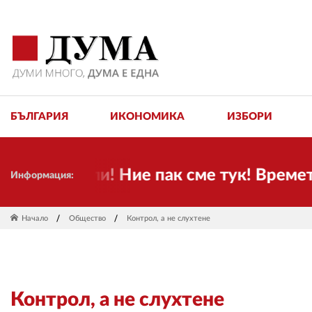
БЪЛГАРИЯ
ИКОНОМИКА
ИЗБОРИ
иятели! Ние пак сме тук! Времето се п
Информация:
Начало
Общество
Контрол, а не слухтене
Контрол, а не слухтене