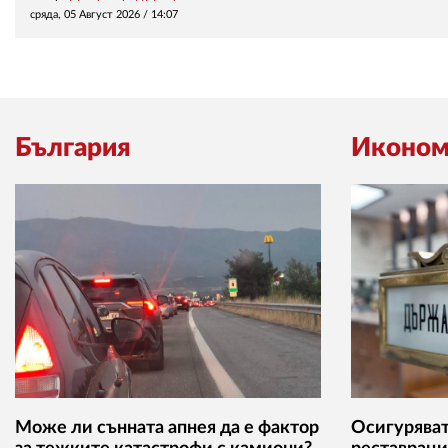
сряда, 05 Август 2026 /
14:07
България
Иконом
Може ли сънната апнея да е фактор
Осигуряват 