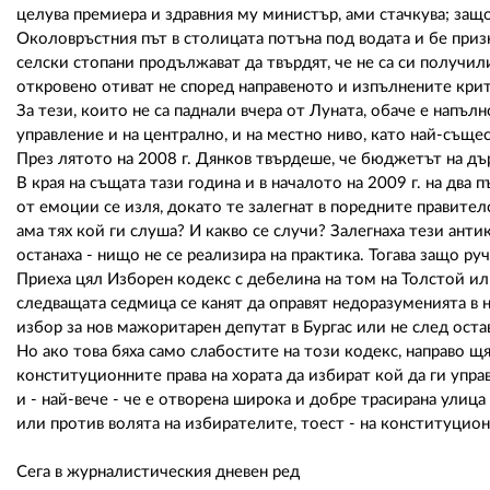
целува премиера и здравния му министър, ами стачкува; за
Околовръстния път в столицата потъна под водата и бе при
селски стопани продължават да твърдят, че не са си получил
откровено отиват не според направеното и изпълнените крит
За тези, които не са паднали вчера от Луната, обаче е напъл
управление и на централно, и на местно ниво, като най-съще
През лятото на 2008 г. Дянков твърдеше, че бюджетът на дър
В края на същата тази година и в началото на 2009 г. на дв
от емоции се изля, докато те залегнат в поредните правителс
ама тях кой ги слуша? И какво се случи? Залегнаха тези анти
останаха - нищо не се реализира на практика. Тогава защо р
Приеха цял Изборен кодекс с дебелина на том на Толстой ил
следващата седмица се канят да оправят недоразуменията в 
избор за нов мажоритарен депутат в Бургас или не след ост
Но ако това бяха само слабостите на този кодекс, направо щя
конституционните права на хората да избират кой да ги упра
и - най-вече - че е отворена широка и добре трасирана улица
или против волята на избирателите, тоест - на конституцион
Сега в журналистическия дневен ред