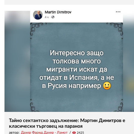
Тайно сектантско задължение: Мартин Димитров е
класически търговец на параноя
автор:
Дахер Фарид Дахер - Ламот
visibility
2425