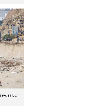
зус за ЕС