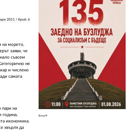
ЗА НАС
уари 2011
/ брой: 6
АВТОРИ
РЕДАКЦИЯ
и на морето,
КОНТАКТИ
рът заяви, че
анало съвсем
РЕКЛАМА
 Категорично не
акар и числено
АБОНАМЕНТ
ради самата
УСЛОВИЯ ЗА ПОЛЗВАНЕ
ПОЛИТИКА ЗА БИСКВИТКИТЕ
ПОЛИТИКАТА ЗА
 пари на
ПОВЕРИТЕЛНОСТ
и година,
Error9
ата икономика.
е хвърля да