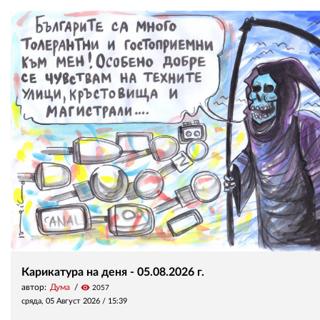
Карикатура на деня - 05.08.2026 г.
автор:
Дума
visibility
2057
сряда, 05 Август 2026 /
15:39