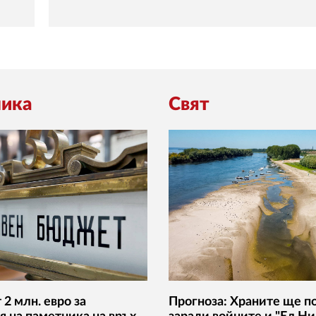
ика
Свят
2 млн. евро за
Прогноза: Храните ще п