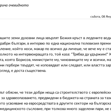
трича очевидното
събота, 08 Ян
нашите земи духовни лица хвърлят Божия кръст в ледените вод
храбри българи, в интервю по една национална телевизия премие
ение, който носи, макар по всичко да личеше, че вече му е ст
тколкото на интервюиращата го, той каза: "Трябва да удържим!"
ата, която Борисов, министрите му, чиновниците му и всички, м
и гербери твърдят, че изповядват или следват, или властта за
поглед, е доста съществена.
път обясни, че тези добри неща са строителството с европейски
 за здравеопазването, предвидени в бюджета на страната за таз
то усвояване на евросредствата в другите сектори на българск
медицинското съсловие, при толкова много заделени пари, не с