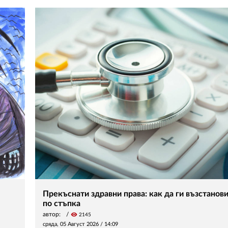
Прекъснати здравни права: как да ги възстанов
по стъпка
автор:
visibility
2145
сряда, 05 Август 2026 /
14:09