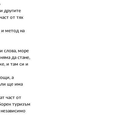
02 975 20 35
о
 и другите
част от тях
л и метод на
и слова, море
няма да стане,
е, и там си и
нощи, а
дали ще има
ат част от
зборен туризъм
, независимо