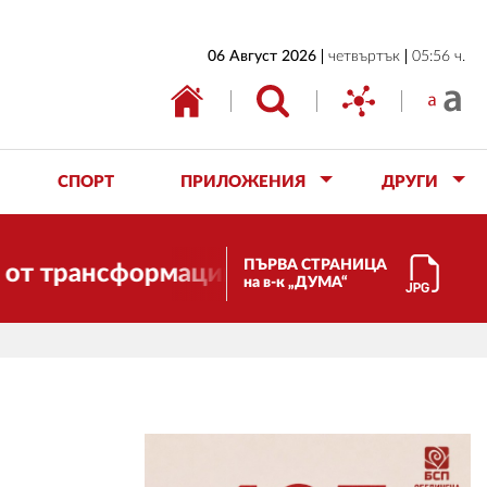
НАЧАЛО
06 Август 2026
четвъртък
05:56 ч.
БЪЛГАРИЯ
ИКОНОМИКА
ИЗБОРИ
СПОРТ
ПРИЛОЖЕНИЯ
ДРУГИ
СВЯТ
ОБЩЕСТВО
ПЪРВА СТРАНИЦА
нсформации. И ДУМА се променя и става
на в-к „ДУМА“
КУЛТУРА
ЖИВОТ
СПОРТ
ПРИЛОЖЕНИЯ
ДРУГИ