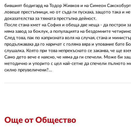
бившият бодигард на Тодор Живков и на Симеон Сакскобургго
ловеше престъпници, но от съда ги пускаха, защото така и 
доказателства за тяхната престъпна дейност.
После стана кмет на София и обеща две неща - да построи за
няма завод за боклук, а популацията на бездомните четирино
След това, пак по капризната воля на случая, стана и мини
продължаваха да го наричат с голяма вяра и упование бате Бо
слушалка. Която при това непрекъснато се заканва, че ще вз
Само дето вече е наясно, че няма да ги спечели. Може би за
методично и упорито с цел най-сетне да спечели пълното мн
силно преувеличени?...
Още от Общество