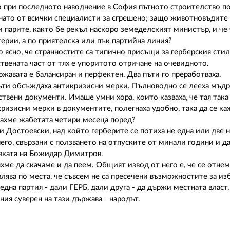
що при последното наводнение в София пътното строителство п
знато от всички специалисти за сгрешено; защо животновъдите
и парите, както бе рекъл наскоро земеделският министър, и че 
ерии, а по приятелска или пък партийна линия?
но ясно, че странностите са типично присъщи за герберския сти
ствената част от тях е упоритото отричане на очевидното.
жавата е балансиран и перфектен. Два пъти го преработваха.
а пъти обсъждаха антикризисни мерки. Пълноводно се лееха мъдр
твени документи. Имаше умни хора, които казваха, че тая така 
кризисни мерки в документите, полегнаха удобно, така да се каж
учахме жабетата четири месеца поред?
и Достоевски, над който герберите се потиха не една или две 
него, свързани с ползването на отпуските от минали години и 
авката на Божидар Димитров.
хме да скачаме и да пеем. Общият извод от него е, че се отнем
влява по места, че съвсем не са пресечени възможностите за и
 една партия - дали ГЕРБ, дали друга - да държи местната власт
ния суверен на тази държава - народът.