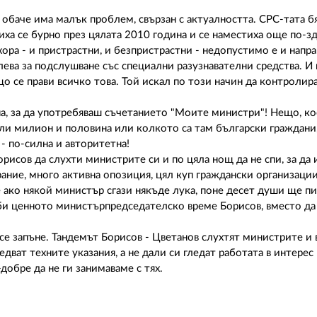
к обаче има малък проблем, свързан с актуалността. СРС-тата б
иха се бурно през цялата 2010 година и се наместиха още по-зд
хора - и пристрастни, и безпристрастни - недопустимо е и напр
лева за подслушване със специални разузнавателни средства. И в
що се прави всичко това. Той искал по този начин да контроли
на, за да употребяваш съчетанието "Моите министри"! Нещо, ко
али милион и половина или колкото са там български граждани,
- по-силна и авторитетна!
орисов да слухти министрите си и по цяла нощ да не спи, за да
ание, много активна опозиция, цял куп граждански организации
 ако някой министър сгази някъде лука, поне десет души ще пи
губи ценното министърпредседателско време Борисов, вместо да
 се запъне. Тандемът Борисов - Цветанов слухтят министрите и
дват техните указания, а не дали си гледат работата в интерес
добре да не ги занимаваме с тях.