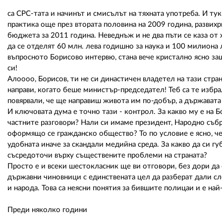
са СРС-тата и начинът и смисълът на тяхната употреба. И ту
практика още през втората половина на 2009 година, развихр
бюджета за 2011 година. Неведнъж и не два пъти се каза от 
да се отделят 60 млн. лева годишно за наука и 100 милиона 
въпросното Борисово интервю, стана вече кристално ясно за
си!
Алоооо, Борисов, ти не си династичен владетел на тази стра
направи, когато беше министър-председател! Теб са те избр
повярвали, че ще направиш живота им по-добър, а държавата 
И ключовата дума е точно тази - контрол. За какво му е на Б
частните разговори? Нали си имаме президент, Народно събр
оформящо се гражданско общество? То по условие е ясно, че
удобната иначе за скандали медийна среда. За какво да си 
съсредоточи върху съществените проблеми на страната?
Просто е и всеки шестокласник ще ви отговори, без дори да
държавни чиновници с единствената цел да разберат дали сле
и народа. Това са неясни понятия за бившите полицаи и е най-
Преди няколко години