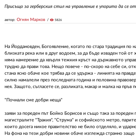
Присъщо за герберския стил на управление е упорито да се о
Огнян Марков
автор:
visibility
5826
На Йордановден, Богоявление, когато по стара традиция по 
близката река или в друг водоем, за да бъде изваден той от 
няма намерение да хвърля тежкия кръст на държавното управл
трудно да прави това. Нещо повече - по-скоро на себе си, о
стана ясно обаче кое трябва да се удържа - линията на правд
силно намалели през последната година и половина правоверн
нея. Защото, съгласете се, разликата, макар и малка на пръв 
"Почнали сме добри неща"
заяви за пореден път Бойко Борисов и също така за пореден 
магистралите "Тракия", "Струма" и софийското метро, парите
които досега никое правителство не било отделяло, и ударно
На фона на тези добри новини обаче изглежда странно защо 