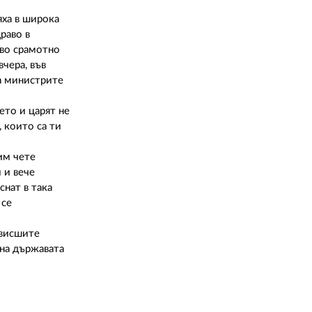
яха в широка
раво в
аво срамотно
чера, във
ра министрите
ето и царят не
 които са ти
 им чете
 и вече
снат в така
 се
 висшите
 на държавата