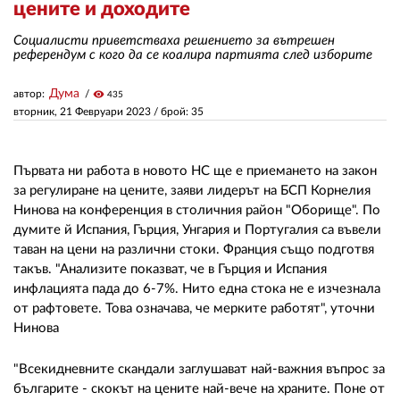
цените и доходите
Социалисти приветстваха решението за вътрешен
ЗА НАС
референдум с кого да се коалира партията след изборите
АВТОРИ
Дума
автор:
visibility
435
вторник, 21 Февруари 2023
/ брой: 35
РЕДАКЦИЯ
КОНТАКТИ
Първата ни работа в новото НС ще е приемането на закон
РЕКЛАМА
за регулиране на цените, заяви лидерът на БСП Корнелия
Нинова на конференция в столичния район "Оборище". По
АБОНАМЕНТ
думите й Испания, Гърция, Унгария и Португалия са въвели
таван на цени на различни стоки. Франция също подготвя
УСЛОВИЯ ЗА ПОЛЗВАНЕ
такъв. "Анализите показват, че в Гърция и Испания
инфлацията пада до 6-7%. Нито една стока не е изчезнала
ПОЛИТИКА ЗА БИСКВИТКИТЕ
от рафтовете. Това означава, че мерките работят", уточни
Нинова
ПОЛИТИКАТА ЗА
ПОВЕРИТЕЛНОСТ
"Всекидневните скандали заглушават най-важния въпрос за
българите - скокът на цените най-вече на храните. Поне от