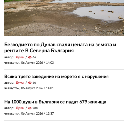
Безводието по Дунав сваля цената на земята и
рентите В Северна България
автор:
Дума
visibility
66
четвъртък, 06 Август 2026 /
14:03
Всяко трето заведение на морето е с нарушения
автор:
Дума
visibility
60
четвъртък, 06 Август 2026 /
14:01
На 1000 души в България се падат 679 жилища
автор:
Дума
visibility
208
четвъртък, 06 Август 2026 /
13:37