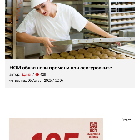
НОИ обяви нови промени при осигуровките
автор:
Дума
visibility
428
четвъртък, 06 Август 2026 /
12:09
Error9