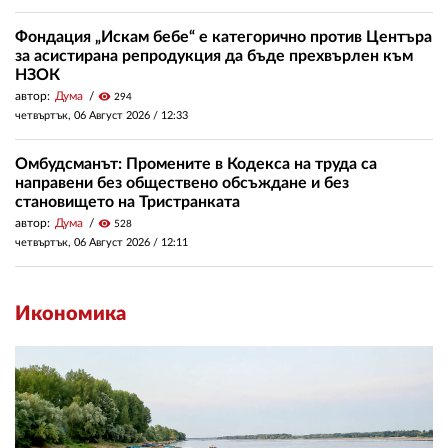
Фондация „Искам бебе“ е категорично против Центъра
за асистирана репродукция да бъде прехвърлен към
НЗОК
автор:
Дума
visibility
294
четвъртък, 06 Август 2026 /
12:33
Омбудсманът: Промените в Кодекса на труда са
направени без обществено обсъждане и без
становището на Тристранката
автор:
Дума
visibility
528
четвъртък, 06 Август 2026 /
12:11
Икономика