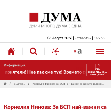
НАЧАЛО
БЪЛГАРИЯ
ИКОНОМИКА
ИЗБОРИ
06 Август 2026
четвъртък
14:26 ч.
СВЯТ
ОБЩЕСТВО
Информация:
КУЛТУРА
приятели! Ние пак сме тук! Времето се променя и н
ПЪРВА СТРАНИЦА
на в-к „ДУМА“
ЖИВОТ
България
Корнелия Нинова: За БСП най-важни са цените и доходите
СПОРТ
ПРИЛОЖЕНИЯ
Корнелия Нинова: За БСП най-важни са
ДРУГИ