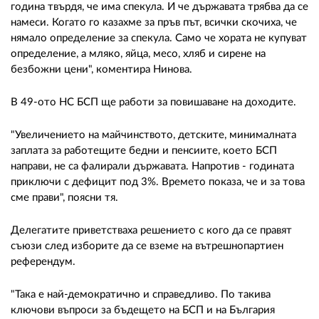
02 975 20 35
година твърдя, че има спекула. И че държавата трябва да се
намеси. Когато го казахме за пръв път, всички скочиха, че
нямало определение за спекула. Само че хората не купуват
определение, а мляко, яйца, месо, хляб и сирене на
безбожни цени", коментира Нинова.
В 49-ото НС БСП ще работи за повишаване на доходите.
"Увеличението на майчинството, детските, минималната
заплата за работещите бедни и пенсиите, което БСП
направи, не са фалирали държавата. Напротив - годината
приключи с дефицит под 3%. Времето показа, че и за това
сме прави", поясни тя.
Делегатите приветстваха решението с кого да се правят
съюзи след изборите да се вземе на вътрешнопартиен
референдум.
"Така е най-демократично и справедливо. По такива
ключови въпроси за бъдещето на БСП и на България