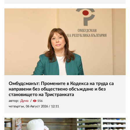
Омбудсманът: Промените в Кодекса на труда са
направени без обществено обсъждане и без
становището на Тристранката
автор:
Дума
visibility
556
четвъртък, 06 Август 2026 /
12:11