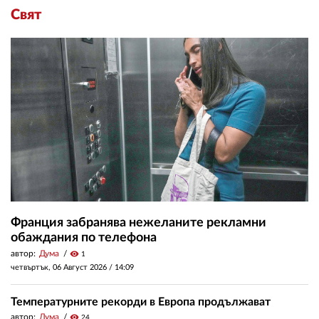
Свят
Франция забранява нежеланите рекламни
обаждания по телефона
автор:
Дума
visibility
1
четвъртък, 06 Август 2026 /
14:09
Температурните рекорди в Европа продължават
автор:
Дума
visibility
24