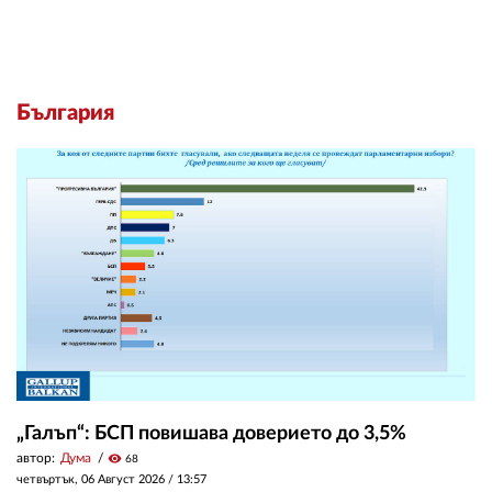
България
„Галъп“: БСП повишава доверието до 3,5%
автор:
Дума
visibility
68
четвъртък, 06 Август 2026 /
13:57