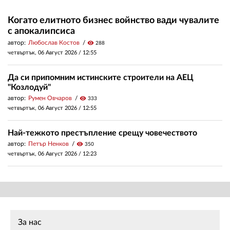
Когато елитното бизнес войнство вади чувалите
с апокалипсиса
автор:
Любослав Костов
visibility
288
четвъртък, 06 Август 2026 /
12:55
Да си припомним истинските строители на АЕЦ
"Козлодуй"
автор:
Румен Овчаров
visibility
333
четвъртък, 06 Август 2026 /
12:55
Най-тежкото престъпление срещу човечеството
автор:
Петър Ненков
visibility
350
четвъртък, 06 Август 2026 /
12:23
За нас