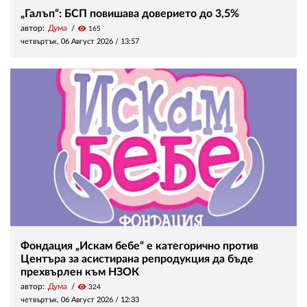
„Галъп“: БСП повишава доверието до 3,5%
автор:
Дума
visibility
165
четвъртък, 06 Август 2026 /
13:57
Фондация „Искам бебе“ е категорично против
Центъра за асистирана репродукция да бъде
прехвърлен към НЗОК
автор:
Дума
visibility
324
четвъртък, 06 Август 2026 /
12:33