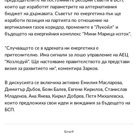
председателите на постоянните ресорни съвети в БСП,
които ще изработят параметрите на алтернативния
бюджет на държавата. Съветът по енергетика пък ще
изработи позиция на партията по отношение на
вертикалния газов коридор, промените в "Лукойл" и
бъдещето на енергийния комплекс "Мини Марица-изток".
"Случващото се в ядрената ни енергетика е
притеснително. Има сигнали за лошо управление на АЕЦ
"Козлодуй". Ще настояваме правителството да представи
визия за развитието ни", коментира Зарков.
В дискусията се включиха активно Емилия Масларова,
Димитър Дъбов, Боян Балев, Евгени Кирилов, Станислав
Младенов, Ана Янева, Кирил Добрев, Петя Михалевска,
които предложиха свои идеи и виждания за бъдещето на
БСП.
Error9