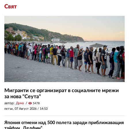
Свят
Мигранти се организират в социалните мрежи
за нова "Сеута"
автор:
Дума
visibility
5478
петък, 07 Август 2026 /
14:53
Япония отмени над 500 полета заради приближаващия
тайфун „Делфин“