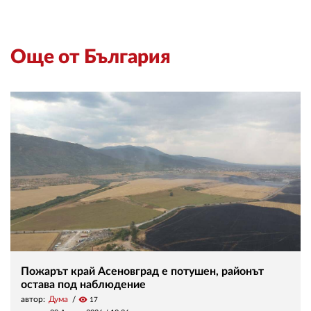
Още от България
Пожарът край Асеновград е потушен, районът
остава под наблюдение
автор:
Дума
visibility
17