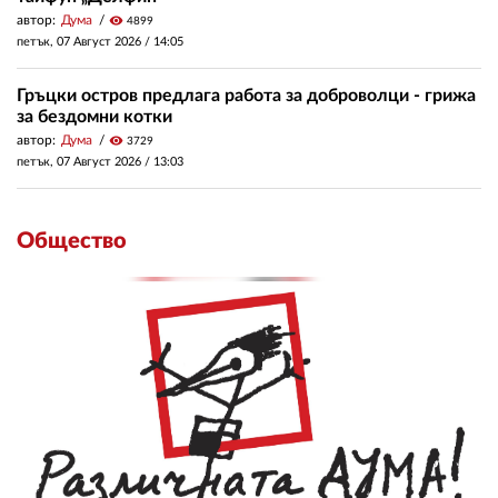
автор:
Дума
visibility
4899
петък, 07 Август 2026 /
14:05
Гръцки остров предлага работа за доброволци - грижа
за бездомни котки
автор:
Дума
visibility
3729
петък, 07 Август 2026 /
13:03
Общество