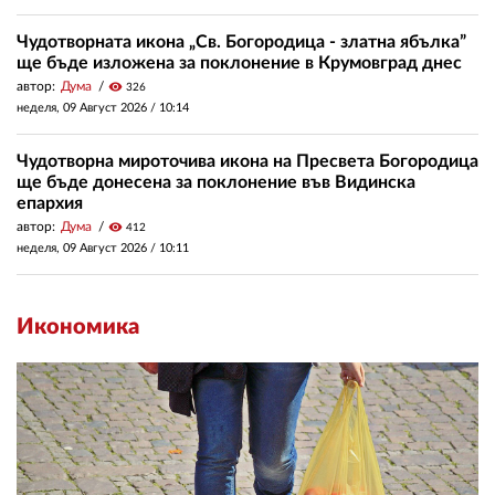
Чудотворната икона „Св. Богородица - златна ябълка”
ще бъде изложена за поклонение в Крумовград днес
автор:
Дума
visibility
326
неделя, 09 Август 2026 /
10:14
Чудотворна мироточива икона на Пресвета Богородица
ще бъде донесена за поклонение във Видинска
епархия
автор:
Дума
visibility
412
неделя, 09 Август 2026 /
10:11
Икономика