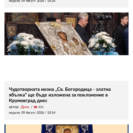
неделя, 09 Август 2026 /
10:26
Чудотворната икона „Св. Богородица - златна
ябълка” ще бъде изложена за поклонение в
Крумовград днес
автор:
Дума
visibility
331
неделя, 09 Август 2026 /
10:14