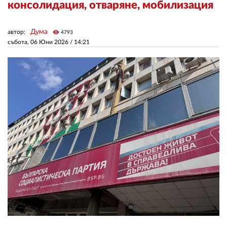
консолидация, отваряне, мобилизация
ЗА НАС
Дума
автор:
visibility
4793
събота, 06 Юни 2026 /
14:21
АВТОРИ
РЕДАКЦИЯ
КОНТАКТИ
РЕКЛАМА
АБОНАМЕНТ
УСЛОВИЯ ЗА ПОЛЗВАНЕ
ПОЛИТИКА ЗА БИСКВИТКИТЕ
ПОЛИТИКАТА ЗА
ПОВЕРИТЕЛНОСТ