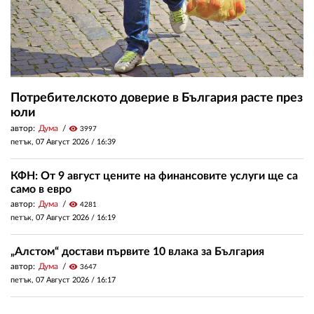
Потребителското доверие в България расте през
юли
автор:
Дума
visibility
3997
петък, 07 Август 2026 /
16:39
КФН: От 9 август цените на финансовите услуги ще са
само в евро
автор:
Дума
visibility
4281
петък, 07 Август 2026 /
16:19
„Алстом“ достави първите 10 влака за България
автор:
Дума
visibility
3647
петък, 07 Август 2026 /
16:17