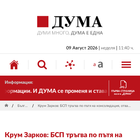
НАЧАЛО
БЪЛГАРИЯ
ИКОНОМИКА
ИЗБОРИ
09 Август 2026
неделя
11:40 ч.
СВЯТ
ОБЩЕСТВО
Информация:
КУЛТУРА
рмации. И ДУМА се променя и става електронно изда
ПЪРВА СТРАНИЦА
на в-к „ДУМА“
ЖИВОТ
България
Крум Зарков: БСП тръгва по пътя на консолидация, отваряне, мобилизация
СПОРТ
ПРИЛОЖЕНИЯ
Крум Зарков: БСП тръгва по пътя на
ДРУГИ