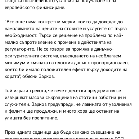
също са посочени като условия за получаването на
европейското финансиране.
"Все още няма конкретни мерки, които да доведат до
намаляването на цените на стоките и услугите от първа
необходимост. Търси се решение на проблема по най-
малко съпротивление с промени в действията на
регулаторите. Не се говори за промяна в данъчно-
осигурителната система, въвеждането на необлагаем
минимум и смяната на плоския данък с пропорционален,
което би имало положителен ефект върху доходите на
хората", обясни Зарков.
Той изрази тревога, че вече в десетки предприятия се
извършват масови съкращения на стотици работници и
служители. Зарков предупреди, че лавината от уволнения
и фалити ще продължи, и много хора ще останат на
улицата без препитание.
През идната седмица ще бъде свикано съвещание на