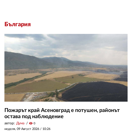
България
Пожарът край Асеновград е потушен, районът
остава под наблюдение
автор:
Дума
visibility
0
неделя, 09 Август 2026 /
10:26