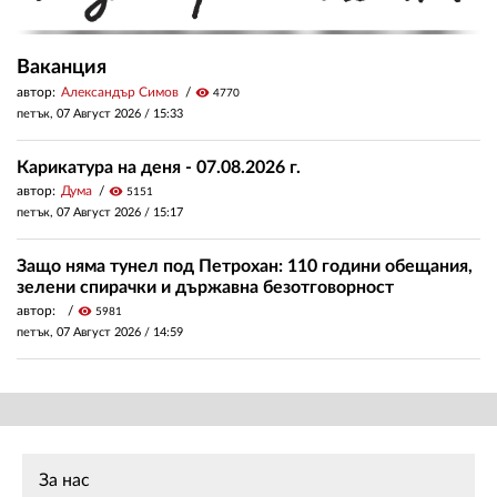
Ваканция
автор:
Александър Симов
visibility
4770
петък, 07 Август 2026 /
15:33
Карикатура на деня - 07.08.2026 г.
автор:
Дума
visibility
5151
петък, 07 Август 2026 /
15:17
Защо няма тунел под Петрохан: 110 години обещания,
зелени спирачки и държавна безотговорност
автор:
visibility
5981
петък, 07 Август 2026 /
14:59
За нас