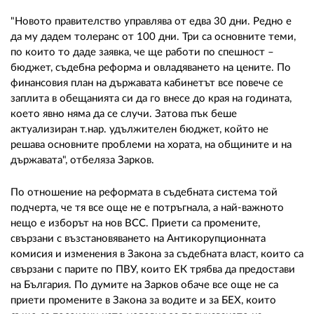
"Новото правителство управлява от едва 30 дни. Редно е
да му дадем толеранс от 100 дни. Три са основните теми,
по които то даде заявка, че ще работи по спешност –
бюджет, съдебна реформа и овладяването на цените. По
финансовия план на държавата кабинетът все повече се
заплита в обещанията си да го внесе до края на годината,
което явно няма да се случи. Затова пък беше
актуализиран т.нар. удължителен бюджет, който не
решава основните проблеми на хората, на общините и на
държавата", отбеляза Зарков.
По отношение на реформата в съдебната система той
подчерта, че тя все още не е потръгнала, а най-важното
нещо е изборът на нов ВСС. Приети са промените,
свързани с възстановяването на Антикорупционната
комисия и изменения в Закона за съдебната власт, които са
свързани с парите по ПВУ, които ЕК трябва да предостави
на България. По думите на Зарков обаче все още не са
приети промените в Закона за водите и за БЕХ, които