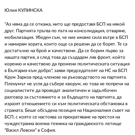
02 975 20 35
Юлия КУЛИНСКА
"Аз няма да се откажа, нито ще предоставя БСП на някой
друг. Партията тръгва по пътя на консолидация, отваряне,
мобилизация. Убеден съм, че ние имаме сила вътре в БСП
и намирам хората, които още са решени да се борят. Те са
достатъчно на брой и качествени. Да се борим първо за
нашата партия, а след това да създадем ляв фронт, който
коренно и качествено да промени политическата ситуация
в България към добро“, заяви председателят на НС на БСП
Крум Зарков пред членове на ръководството на партията.
Пленумът не успя да събере кворум, но това не попречи на
социалистите да проведат аналитичен и задълбочен
разговор за състоянието и за бъдещето на партията, да
изразят отношението си към политическата обстановка в
страната. Беше обсъдена позиция на Националния съвет на
БСП, с която се настоява за прекратяване на престоя на
чуждестранна военна техника на гражданското летище
“Васил Левски” в София.