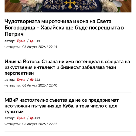
Чудотворната мироточива икона на Света
Богородица – Хавайска ще бъде посрещната в
Петрич
автор:
Дума
visibility
313
четвъртък, 06 Август 2026 /
22:44
Илияна Йотова: Страна ни има потенциал в сферата на
изкуствения интелект и бизнесът забелязва тези
перспективи
автор:
Дума
visibility
322
четвъртък, 06 Август 2026 /
22:40
МВнР настоятелно съветва да не се предприемат
неотложни пътувания до Куба, в това число с цел
туризъм
автор:
Дума
visibility
429
четвъртък, 06 Август 2026 /
22:32