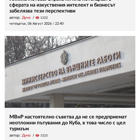
сферата на изкуствения интелект и бизнесът
забелязва тези перспективи
автор:
Дума
visibility
1222
четвъртък, 06 Август 2026 /
22:40
МВнР настоятелно съветва да не се предприемат
неотложни пътувания до Куба, в това число с цел
туризъм
автор:
Дума
visibility
1525