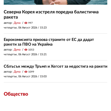
Северна Корея изстреля поредна балистична
ракета
автор:
Дума
visibility
997
четвъртък, 06 Август 2026 /
15:23
Еврокомисията призова страните от ЕС да дадат
ракети за ПВО на Украйна
автор:
Дума
visibility
1053
четвъртък, 06 Август 2026 /
15:21
Сблъсък между Тръмп и Хегсет за недостига на ракети
автор:
Дума
visibility
1099
четвъртък, 06 Август 2026 /
15:03
Общество