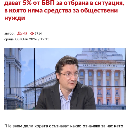
дават 5% от БВП за отбрана в ситуация,
в която няма средства за обществени
ЗА НАС
нужди
АВТОРИ
Дума
автор:
visibility
5714
РЕДАКЦИЯ
сряда, 08 Юли 2026 /
12:15
КОНТАКТИ
РЕКЛАМА
АБОНАМЕНТ
УСЛОВИЯ ЗА ПОЛЗВАНЕ
ПОЛИТИКА ЗА БИСКВИТКИТЕ
ПОЛИТИКАТА ЗА
ПОВЕРИТЕЛНОСТ
"Не знам дали хората осъзнават какво означава за нас като