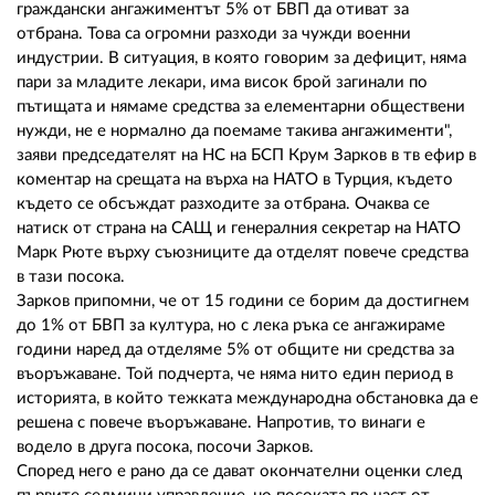
02 975 20 35
граждански ангажиментът 5% от БВП да отиват за
отбрана. Това са огромни разходи за чужди военни
индустрии. В ситуация, в която говорим за дефицит, няма
пари за младите лекари, има висок брой загинали по
пътищата и нямаме средства за елементарни обществени
нужди, не е нормално да поемаме такива ангажименти",
заяви председателят на НС на БСП Крум Зарков в тв ефир в
коментар на срещата на върха на НАТО в Турция, където
където се обсъждат разходите за отбрана. Очаква се
натиск от страна на САЩ и генералния секретар на НАТО
Марк Рюте върху съюзниците да отделят повече средства
в тази посока.
Зарков припомни, че от 15 години се борим да достигнем
до 1% от БВП за култура, но с лека ръка се ангажираме
години наред да отделяме 5% от общите ни средства за
въоръжаване. Той подчерта, че няма нито един период в
историята, в който тежката международна обстановка да е
решена с повече въоръжаване. Напротив, то винаги е
водело в друга посока, посочи Зарков.
Според него е рано да се дават окончателни оценки след