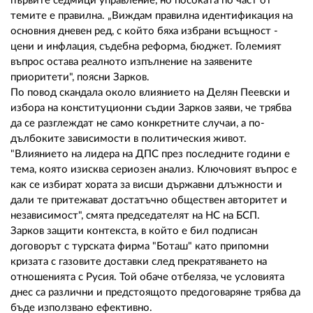
първите седмици управление, но посоката по част от
темите е правилна. „Виждам правилна идентификация на
основния дневен ред, с който бяха избрани всъщност -
цени и инфлация, съдебна реформа, бюджет. Големият
въпрос остава реалното изпълнение на заявените
приоритети", поясни Зарков.
По повод скандала около влиянието на Делян Пеевски и
избора на конституционни съдии Зарков заяви, че трябва
да се разглеждат не само конкретните случаи, а по-
дълбоките зависимости в политическия живот.
"Влиянието на лидера на ДПС през последните години е
тема, която изисква сериозен анализ. Ключовият въпрос е
как се избират хората за висши държавни длъжности и
дали те притежават достатъчно обществен авторитет и
независимост", смята председателят на НС на БСП.
Зарков защити контекста, в който е бил подписан
договорът с турската фирма "Боташ" като припомни
кризата с газовите доставки след прекратяването на
отношенията с Русия. Той обаче отбеляза, че условията
днес са различни и предстоящото предоговаряне трябва да
бъде използвано ефективно.