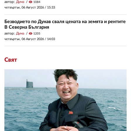
автор:
Дума
visibility
1084
четвъртък, 06 Август 2026 /
15:33
Безводието по Дунав сваля цената на земята и рентите
В Северна България
автор:
Дума
visibility
1205
четвъртък, 06 Август 2026 /
14:03
Свят