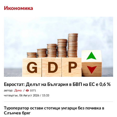
Икономика
Евростат: Делът на България в БВП на ЕС е 0,6 %
автор:
Дума
visibility
1071
четвъртък, 06 Август 2026 /
15:33
Туроператор остави стотици унгарци без почивка в
Слънчев бряг