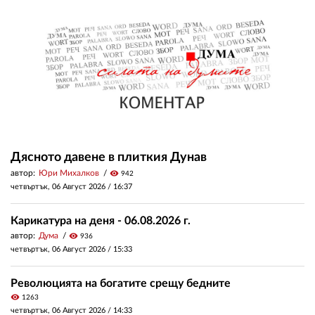
Дясното давене в плиткия Дунав
автор:
Юри Михалков
visibility
942
четвъртък, 06 Август 2026 /
16:37
Карикатура на деня - 06.08.2026 г.
автор:
Дума
visibility
936
четвъртък, 06 Август 2026 /
15:33
Революцията на богатите срещу бедните
visibility
1263
четвъртък, 06 Август 2026 /
14:33