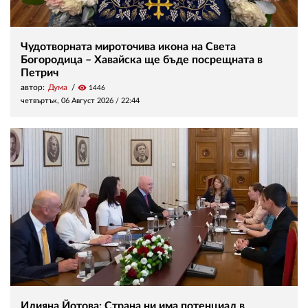
Чудотворната мироточива икона на Света
Богородица – Хавайска ще бъде посрещната в
Петрич
автор:
Дума
visibility
1446
четвъртък, 06 Август 2026 /
22:44
Илияна Йотова: Страна ни има потенциал в