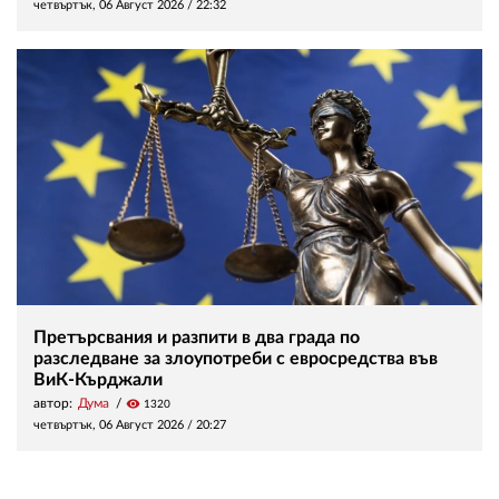
четвъртък, 06 Август 2026 /
22:32
Претърсвания и разпити в два града по
разследване за злоупотреби с евросредства във
ВиК-Кърджали
автор:
Дума
visibility
1320
четвъртък, 06 Август 2026 /
20:27