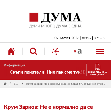
НАЧАЛО
БЪЛГАРИЯ
ИКОНОМИКА
ИЗБОРИ
07 Август 2026
петък
09:39 ч.
СВЯТ
ОБЩЕСТВО
Информация:
КУЛТУРА
Скъпи приятели! Ние пак сме тук! Времето се про
ПЪРВА СТРАНИЦА
на в-к „ДУМА“
ЖИВОТ
България
Крум Зарков: Не е нормално да се дават 5% от БВП за отбрана в ситуация, в която няма средства за обществени нужди
СПОРТ
ПРИЛОЖЕНИЯ
Крум Зарков: Не е нормално да се
ДРУГИ