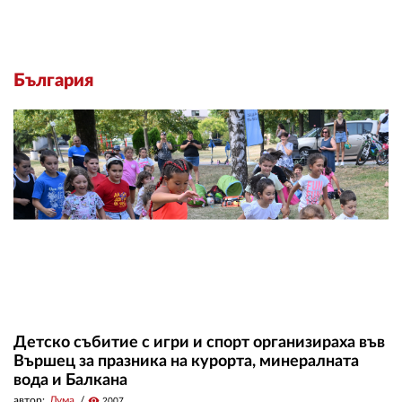
България
Детско събитие с игри и спорт организираха във
Вършец за празника на курорта, минералната
вода и Балкана
автор:
Дума
visibility
2007