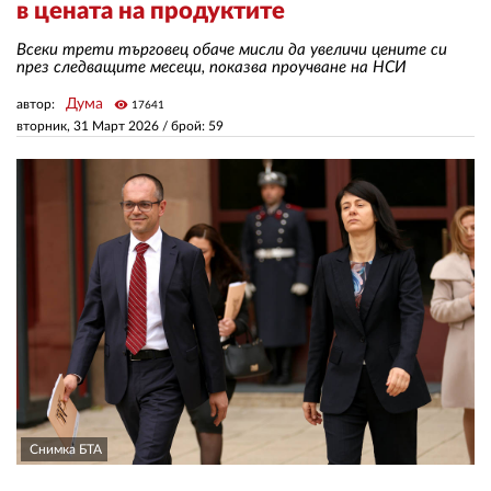
в цената на продуктите
Всеки трети търговец обаче мисли да увеличи цените си
ЗА НАС
през следващите месеци, показва проучване на НСИ
АВТОРИ
Дума
автор:
visibility
17641
вторник, 31 Март 2026
/ брой: 59
РЕДАКЦИЯ
КОНТАКТИ
РЕКЛАМА
АБОНАМЕНТ
УСЛОВИЯ ЗА ПОЛЗВАНЕ
ПОЛИТИКА ЗА БИСКВИТКИТЕ
ПОЛИТИКАТА ЗА
ПОВЕРИТЕЛНОСТ
Снимка БТА