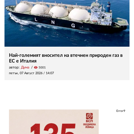
Най-големият вносител на втечнен природен газ в
ЕС е Италия
автор:
Дума
visibility
5001
петък, 07 Август 2026 /
14:07
Error9