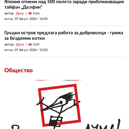
Япония отмени над 500 полета заради приближаващия
тайфун „Делфин“
автор:
Дума
visibility
4266
петък, 07 Август 2026 /
14:05
Гръцки остров предлага работа за доброволци - грижа
за бездомни котки
автор:
Дума
visibility
3187
петък, 07 Август 2026 /
13:03
Общество