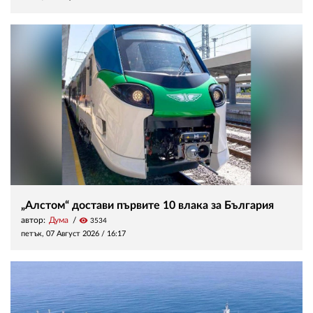
„Алстом“ достави първите 10 влака за България
автор:
Дума
visibility
3534
петък, 07 Август 2026 /
16:17