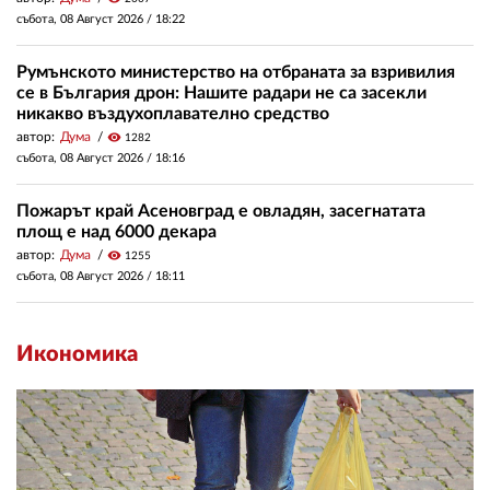
събота, 08 Август 2026 /
18:22
Румънското министерство на отбраната за взривилия
се в България дрон: Нашите радари не са засекли
никакво въздухоплавателно средство
автор:
Дума
visibility
1282
събота, 08 Август 2026 /
18:16
Пожарът край Асеновград е овладян, засегнатата
площ е над 6000 декара
автор:
Дума
visibility
1255
събота, 08 Август 2026 /
18:11
Икономика