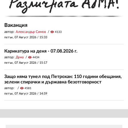
Ваканция
автор:
Александър Симов
visibility
4133
петък, 07 Август 2026 /
15:33
Карикатура на деня - 07.08.2026 г.
автор:
Дума
visibility
4434
петък, 07 Август 2026 /
15:17
Защо няма тунел под Петрохан: 110 години обещания,
зелени спирачки и държавна безотговорност
автор:
visibility
4581
петък, 07 Август 2026 /
14:59