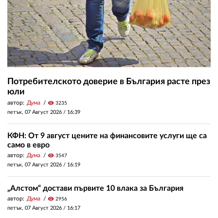
Потребителското доверие в България расте през
юли
автор:
Дума
visibility
3235
петък, 07 Август 2026 /
16:39
КФН: От 9 август цените на финансовите услуги ще са
само в евро
автор:
Дума
visibility
3547
петък, 07 Август 2026 /
16:19
„Алстом“ достави първите 10 влака за България
автор:
Дума
visibility
2956
петък, 07 Август 2026 /
16:17