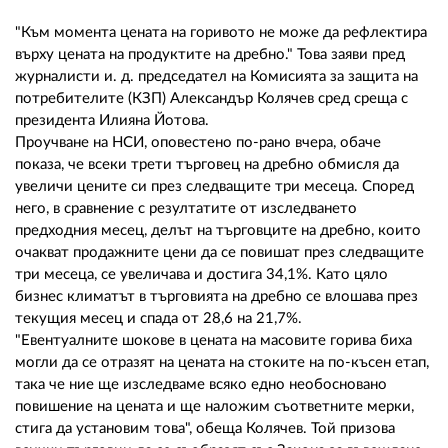
02 975 20 35
"Към момента цената на горивото не може да рефлектира
върху цената на продуктите на дребно." Това заяви пред
журналисти и. д. председател на Комисията за защита на
потребителите (КЗП) Александър Колячев сред среща с
президента Илияна Йотова.
Проучване на НСИ, оповестено по-рано вчера, обаче
показа, че всеки трети търговец на дребно обмисля да
увеличи цените си през следващите три месеца. Според
него, в сравнение с резултатите от изследването
предходния месец, делът на търговците на дребно, които
очакват продажните цени да се повишат през следващите
три месеца, се увеличава и достига 34,1%. Като цяло
бизнес климатът в търговията на дребно се влошава през
текущия месец и спада от 28,6 на 21,7%.
"Евентуалните шокове в цената на масовите горива биха
могли да се отразят на цената на стоките на по-късен етап,
така че ние ще изследваме всяко едно необосновано
повишение на цената и ще наложим съответните мерки,
стига да установим това", обеща Колячев. Той призова