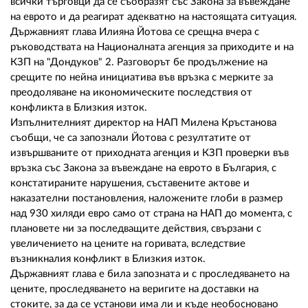
всички търговци да се съобразят със Закона за въвеждане
на еврото и да реагират адекватно на настоящата ситуация.
Държавният глава Илияна Йотова се срещна вчера с
ръководствата на Националната агенция за приходите и на
КЗП на "Дондуков" 2. Разговорът бе продължение на
срещите по нейна инициатива във връзка с мерките за
преодоляване на икономическите последствия от
конфликта в Близкия изток.
Изпълнителният директор на НАП Милена Кръстанова
съобщи, че са запознали Йотова с резултатите от
извършваните от приходната агенция и КЗП проверки във
връзка със Закона за въвеждане на еврото в България, с
констатираните нарушения, съставените актове и
наказателни постановления, наложените глоби в размер
над 930 хиляди евро само от страна на НАП до момента, с
плановете ни за последващите действия, свързани с
увеличението на цените на горивата, вследствие
възникналия конфликт в Близкия изток.
Държавният глава е била запозната и с проследяването на
цените, проследяването на веригите на доставки на
стоките, за да се установи има ли и къде необосновано