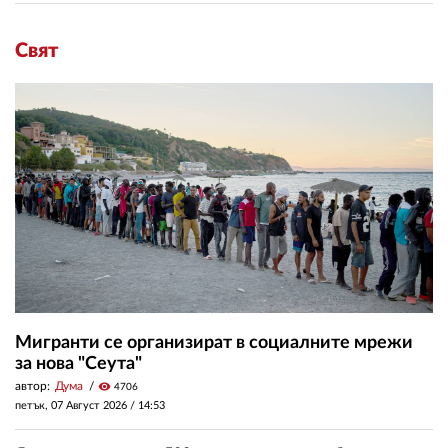
Свят
Мигранти се организират в социалните мрежи
за нова "Сеута"
автор:
Дума
visibility
4706
петък, 07 Август 2026 /
14:53