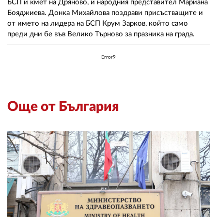
БСП и кмет на Дряново, и народния представител Мариана
Бояджиева. Донка Михайлова поздрави присъстващите и
от името на лидера на БСП Крум Зарков, който само
преди дни бе във Велико Търново за празника на града.
Error9
Още от България