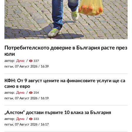
Потребителското доверие в България расте през
юли
автор:
Дума
visibility
337
петък, 07 Август 2026 /
16:39
КФН: От 9 август цените на финансовите услуги ще са
само в евро
автор:
Дума
visibility
354
петък, 07 Август 2026 /
16:19
„Алстом“ достави първите 10 влака за България
автор:
Дума
visibility
333
петък, 07 Август 2026 /
16:17