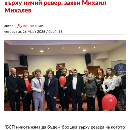
върху ничий ревер, заяви Михаил
Михалев
ЗА НАС
Дума
автор:
visibility
АВТОРИ
13506
четвъртък, 26 Март 2026
/ брой: 56
РЕДАКЦИЯ
КОНТАКТИ
РЕКЛАМА
АБОНАМЕНТ
УСЛОВИЯ ЗА ПОЛЗВАНЕ
ПОЛИТИКА ЗА БИСКВИТКИТЕ
ПОЛИТИКАТА ЗА
ПОВЕРИТЕЛНОСТ
"БСП никога няма да бъдем брошка върху ревера на когото