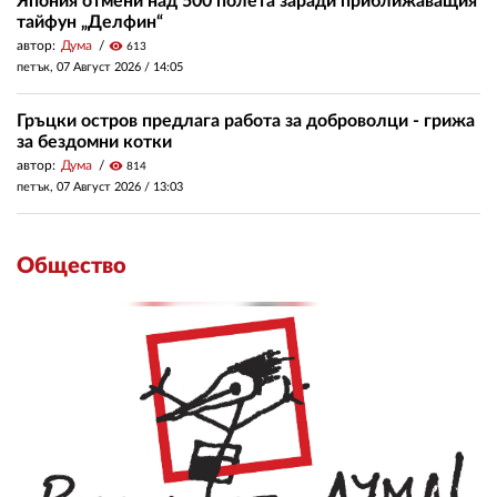
Япония отмени над 500 полета заради приближаващия
тайфун „Делфин“
автор:
Дума
visibility
613
петък, 07 Август 2026 /
14:05
Гръцки остров предлага работа за доброволци - грижа
за бездомни котки
автор:
Дума
visibility
814
петък, 07 Август 2026 /
13:03
Общество