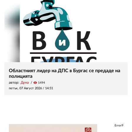
Областният лидер на ДПС в Бургас се предаде на
полицията
автор:
Дума
visibility
1494
петък, 07 Август 2026 /
14:51
Error9