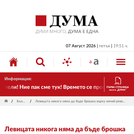
НАЧАЛО
БЪЛГАРИЯ
ИКОНОМИКА
ИЗБОРИ
07 Август 2026
петък
19:51 ч.
СВЯТ
ОБЩЕСТВО
Информация:
КУЛТУРА
ели! Ние пак сме тук! Времето се променя и налага
ПЪРВА СТРАНИЦА
на в-к „ДУМА“
ЖИВОТ
България
Левицата никога няма да бъде брошка върху ничий ревер, заяви Михаил Михалев
СПОРТ
ПРИЛОЖЕНИЯ
Левицата никога няма да бъде брошка
ДРУГИ