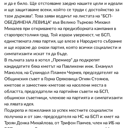
02 975 20 35
и да е било. Ще отстояваме заедно нашите цели и идеали
и ще защитаваме всеки, който се труди с достойнство за
тази държава". Това заяви водачът на листата на "БСП-
ОБЕДИНЕНА ЛЕВИЦА" във Велико Търново Михаил
Михалев при откриването на предизборната кампания в
старопрестолния град. Той изрази увереност, че БСП,
единствената лява партия, ще влезе в Народното събрание
и ще израсне до онази партия, която всички социалисти и
симпатизанти искат тя да бъде.
В пълната зала в хотел „Премиер“ да подкрепят
кандидатите бяха кметът на Павликени инж. Емануил
Манолов, на Сухиндол Пламен Чернев, председателят на
Общинския съвет в Горна Оряховица Огнян Стоянов,
кметове и заместник-кметове на населени места в
областта, председатели на партийни съвети на БСП,
общински съветници, членове на партията и симпатизанти
на лявата идея.
Подкрепа и пожелания за успех местните социалисти
получиха и от зам.-председателя на НС на БСП и кмет на
Троян Донка Михайлова, от Трифон Панчев, член на ИБ на