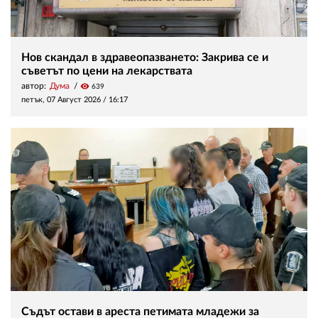
Нов скандал в здравеопазването: Закрива се и
съветът по цени на лекарствата
автор:
Дума
visibility
639
петък, 07 Август 2026 /
16:17
Съдът остави в ареста петимата младежи за