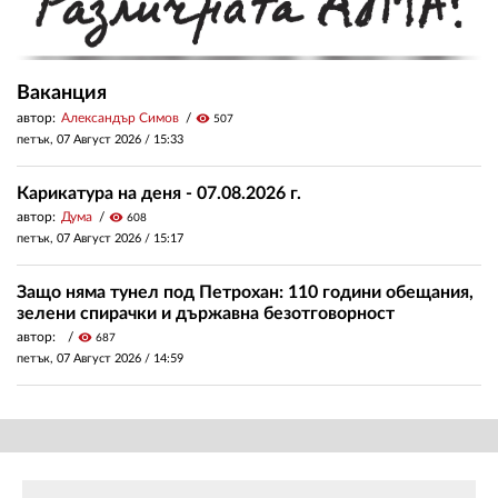
Ваканция
автор:
Александър Симов
visibility
507
петък, 07 Август 2026 /
15:33
Карикатура на деня - 07.08.2026 г.
автор:
Дума
visibility
608
петък, 07 Август 2026 /
15:17
Защо няма тунел под Петрохан: 110 години обещания,
зелени спирачки и държавна безотговорност
автор:
visibility
687
петък, 07 Август 2026 /
14:59