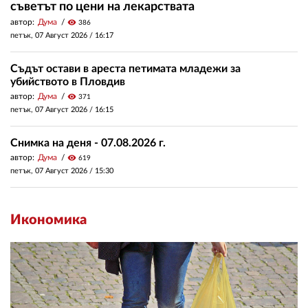
съветът по цени на лекарствата
автор:
Дума
visibility
386
петък, 07 Август 2026 /
16:17
Съдът остави в ареста петимата младежи за
убийството в Пловдив
автор:
Дума
visibility
371
петък, 07 Август 2026 /
16:15
Снимка на деня - 07.08.2026 г.
автор:
Дума
visibility
619
петък, 07 Август 2026 /
15:30
Икономика