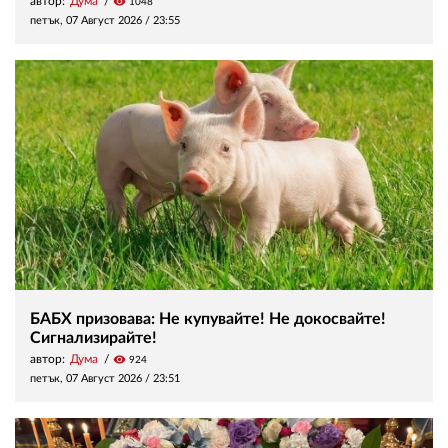
автор:
Дума
visibility
1048
петък, 07 Август 2026 /
23:55
БАБХ призовава: Не купувайте! Не докосвайте!
Сигнализирайте!
автор:
Дума
visibility
924
петък, 07 Август 2026 /
23:51