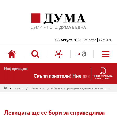
НАЧАЛО
БЪЛГАРИЯ
ИКОНОМИКА
ИЗБОРИ
08 Август 2026
събота
06:54 ч.
СВЯТ
ОБЩЕСТВО
Информация:
КУЛТУРА
Скъпи приятели! Ние пак сме тук! Врем
ПЪРВА СТРАНИЦА
на в-к „ДУМА“
ЖИВОТ
България
Левицата ще се бори за справедлива данъчна система, твърди Габриел Вълков
СПОРТ
ПРИЛОЖЕНИЯ
Левицата ще се бори за справедлива
ДРУГИ