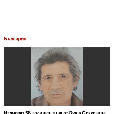
България
Издирват 58-годишен мъж от Горна Оряховица