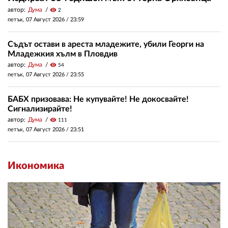
автор:
Дума
visibility
2
петък, 07 Август 2026 /
23:59
Съдът остави в ареста младежите, убили Георги на
Младежкия хълм в Пловдив
автор:
Дума
visibility
54
петък, 07 Август 2026 /
23:55
БАБХ призовава: Не купувайте! Не докосвайте!
Сигнализирайте!
автор:
Дума
visibility
111
петък, 07 Август 2026 /
23:51
Икономика