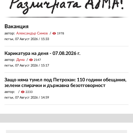
Ваканция
автор:
Александър Симов
visibility
1978
петък, 07 Август 2026 /
15:33
Карикатура на деня - 07.08.2026 г.
автор:
Дума
visibility
2147
петък, 07 Август 2026 /
15:17
Защо няма тунел под Петрохан: 110 години обещания,
зелени спирачки и държавна безотговорност
автор:
visibility
2233
петък, 07 Август 2026 /
14:59