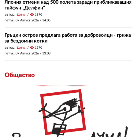
Япония отмени над 500 полета заради приближаващия
тайфун „Делфин“
автор:
Дума
visibility
1970
петък, 07 Август 2026 /
14:05
Гръцки остров предлага работа за доброволци - грижа
за бездомни котки
автор:
Дума
visibility
1570
петък, 07 Август 2026 /
13:03
Общество