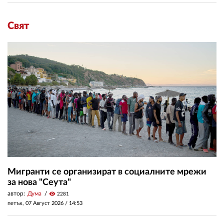
Свят
Мигранти се организират в социалните мрежи
за нова "Сеута"
автор:
Дума
visibility
2281
петък, 07 Август 2026 /
14:53