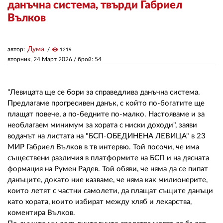
данъчна система, твърди Габриел
Вълков
ЗА НАС
АВТОРИ
Дума
автор:
visibility
1219
вторник, 24 Март 2026
/ брой: 54
РЕДАКЦИЯ
КОНТАКТИ
"Левицата ще се бори за справедлива данъчна система.
Предлагаме прогресивен данък, с който по-богатите ще
РЕКЛАМА
плащат повече, а по-бедните по-малко. Настояваме и за
необлагаем минимум за хората с ниски доходи", заяви
АБОНАМЕНТ
водачът на листата на "БСП-ОБЕДИНЕНА ЛЕВИЦА" в 23
УСЛОВИЯ ЗА ПОЛЗВАНЕ
МИР Габриел Вълков в тв интервю. Той посочи, че има
съществени различия в платформите на БСП и на дясната
ПОЛИТИКА ЗА БИСКВИТКИТЕ
формация на Румен Радев. Той обяви, че няма да се пипат
данъците, докато ние казваме, че няма как милионерите,
ПОЛИТИКАТА ЗА
които летят с частни самолети, да плащат същите данъци
ПОВЕРИТЕЛНОСТ
като хората, които избират между хляб и лекарства,
коментира Вълков.