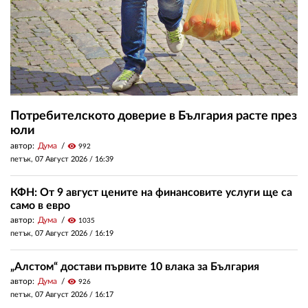
Потребителското доверие в България расте през
юли
автор:
Дума
visibility
992
петък, 07 Август 2026 /
16:39
КФН: От 9 август цените на финансовите услуги ще са
само в евро
автор:
Дума
visibility
1035
петък, 07 Август 2026 /
16:19
„Алстом“ достави първите 10 влака за България
автор:
Дума
visibility
926
петък, 07 Август 2026 /
16:17