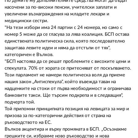
02 975 20 35
По думите му допълнителните средства могат да бъдат
насочени за по-високи пенсии, учителски заплати и
увеличени възнаграждения на младите лекари и
медицински сестри.
"На тези избори има 24 партии с 24 номера, но само с
номер 5 може да се гласува за лява коалиция. БСП остава
единствената политическа сила, която последователно
защитава левите идеи и няма да отстъпи от тях",
категоричен е Вълков.
"БСП настоява да се решат проблемите с високите цени и
спекулата. 70% от хората се притесняват от поскъпването.
Този парламент не намери политическа воля да приеме
нашия закон „Антиспекула“, който въвежда таван на
надценките на стоки от първа необходимост и ограничава
банковите такси. Ще търсим подкрепа и в следващия“,
подчерта той.
Той припомни принципната позиция на левицата за мир и
призова за по-категорични действия от страна на
ръководството на ЕС.
Вълков акцентира и върху промяната в БСП. „Осъзнахме
грешките си, избрахме ново ръководство и нова