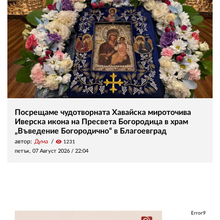
Посрещаме чудотворната Хавайска мироточива
Иверска икона на Пресвета Богородица в храм
„Въведение Богородично“ в Благоевград
автор:
Дума
visibility
1231
петък, 07 Август 2026 /
22:04
Error9