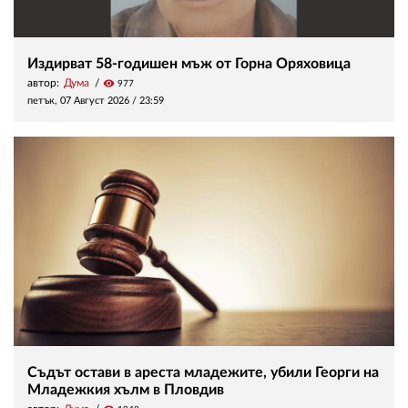
Издирват 58-годишен мъж от Горна Оряховица
автор:
Дума
visibility
977
петък, 07 Август 2026 /
23:59
Съдът остави в ареста младежите, убили Георги на
Младежкия хълм в Пловдив