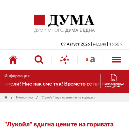
НАЧАЛО
БЪЛГАРИЯ
ИКОНОМИКА
ИЗБОРИ
09 Август 2026
неделя
16:58 ч.
СВЯТ
ОБЩЕСТВО
Информация:
КУЛТУРА
тели! Ние пак сме тук! Времето се променя и налаг
ПЪРВА СТРАНИЦА
на в-к „ДУМА“
ЖИВОТ
Икономика
"Лукойл" вдигна цените на горивата
СПОРТ
ПРИЛОЖЕНИЯ
"Лукойл" вдигна цените на горивата
ДРУГИ