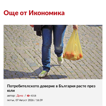
02 975 20 35
Още от Икономика
Потребителското доверие в България расте през
юли
автор:
Дума
visibility
4318
петък, 07 Август 2026 /
16:39