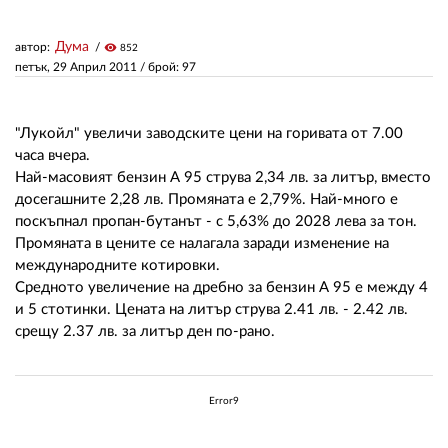
Дума
автор:
visibility
852
ЗА НАС
петък, 29 Април 2011
/ брой: 97
АВТОРИ
РЕДАКЦИЯ
"Лукойл" увеличи заводските цени на горивата от 7.00
часа вчера.
КОНТАКТИ
Най-масовият бензин А 95 струва 2,34 лв. за литър, вместо
досегашните 2,28 лв. Промяната е 2,79%. Най-много е
РЕКЛАМА
поскъпнал пропан-бутанът - с 5,63% до 2028 лева за тон.
Промяната в цените се налагала заради изменение на
АБОНАМЕНТ
международните котировки.
Средното увеличение на дребно за бензин А 95 е между 4
УСЛОВИЯ ЗА ПОЛЗВАНЕ
и 5 стотинки. Цената на литър струва 2.41 лв. - 2.42 лв.
срещу 2.37 лв. за литър ден по-рано.
ПОЛИТИКА ЗА БИСКВИТКИТЕ
ПОЛИТИКАТА ЗА
ПОВЕРИТЕЛНОСТ
Error9