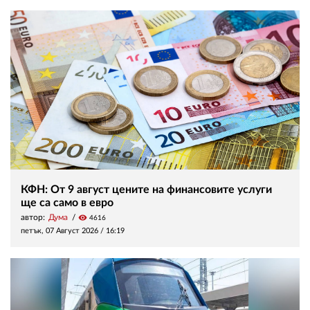
КФН: От 9 август цените на финансовите услуги
ще са само в евро
автор:
Дума
visibility
4616
петък, 07 Август 2026 /
16:19