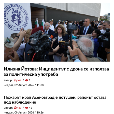
Илияна Йотова: Инцидентът с дрона се използва
за политическа употреба
автор:
Дума
visibility
2
неделя, 09 Август 2026 /
11:38
Пожарът край Асеновград е потушен, районът остава
под наблюдение
автор:
Дума
visibility
46
неделя, 09 Август 2026 /
10:26