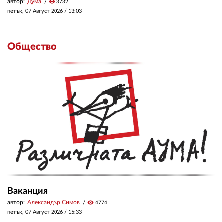
автор:
Дума
visibility
3732
петък, 07 Август 2026 /
13:03
Общество
Ваканция
автор:
Александър Симов
visibility
4774
петък, 07 Август 2026 /
15:33