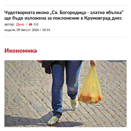
Чудотворната икона „Св. Богородица - златна ябълка”
ще бъде изложена за поклонение в Крумовград днес
автор:
Дума
visibility
335
неделя, 09 Август 2026 /
10:14
Икономика