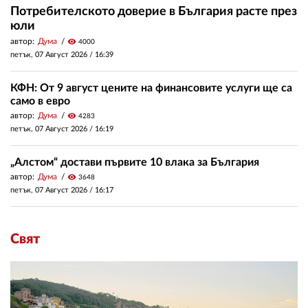
Потребителското доверие в България расте през
юли
автор:
Дума
visibility
4000
петък, 07 Август 2026 /
16:39
КФН: От 9 август цените на финансовите услуги ще са
само в евро
автор:
Дума
visibility
4283
петък, 07 Август 2026 /
16:19
„Алстом“ достави първите 10 влака за България
автор:
Дума
visibility
3648
петък, 07 Август 2026 /
16:17
Свят