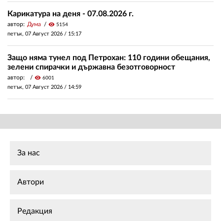
Карикатура на деня - 07.08.2026 г.
автор:
Дума
visibility
5154
петък, 07 Август 2026 /
15:17
Защо няма тунел под Петрохан: 110 години обещания,
зелени спирачки и държавна безотговорност
автор:
visibility
6001
петък, 07 Август 2026 /
14:59
За нас
Автори
Редакция