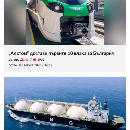
„Алстом“ достави първите 10 влака за България
автор:
Дума
visibility
3902
петък, 07 Август 2026 /
16:17