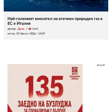
Най-големият вносител на втечнен природен газ в
ЕС е Италия
автор:
Дума
visibility
5393
петък, 07 Август 2026 /
14:07
Error9