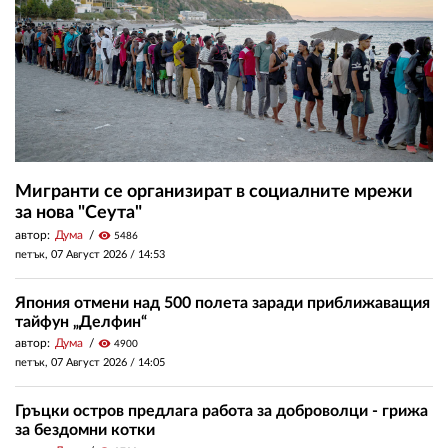
Мигранти се организират в социалните мрежи
за нова "Сеута"
автор:
Дума
visibility
5486
петък, 07 Август 2026 /
14:53
Япония отмени над 500 полета заради приближаващия
тайфун „Делфин“
автор:
Дума
visibility
4900
петък, 07 Август 2026 /
14:05
Гръцки остров предлага работа за доброволци - грижа
за бездомни котки