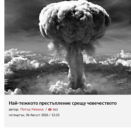
Най-тежкото престъпление срещу човечеството
автор:
Петър Ненков
visibility
362
четвъртък, 06 Август 2026 /
12:23