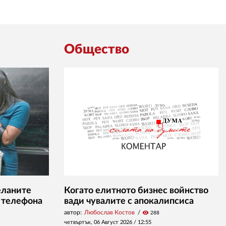
Общество
еланите
Когато елитното бизнес войнство
 телефона
вади чувалите с апокалипсиса
автор:
Любослав Костов
visibility
288
четвъртък, 06 Август 2026 /
12:55