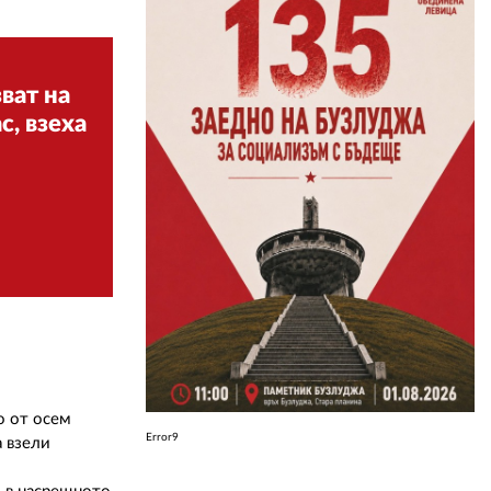
ЗА НАС
ват на
АВТОРИ
с, взеха
РЕДАКЦИЯ
КОНТАКТИ
РЕКЛАМА
АБОНАМЕНТ
УСЛОВИЯ ЗА ПОЛЗВАНЕ
ПОЛИТИКА ЗА БИСКВИТКИТЕ
ПОЛИТИКАТА ЗА
о от осем
ПОВЕРИТЕЛНОСТ
Error9
а взели