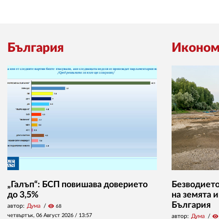
България
Иконом
„Галъп“: БСП повишава доверието
Безводието
до 3,5%
на земята 
България
автор:
Дума
visibility
68
четвъртък, 06 Август 2026 /
13:57
автор:
Дума
visibility