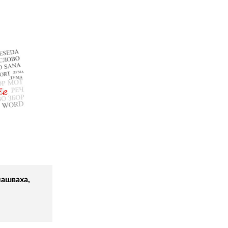
лашваха,