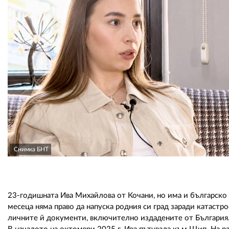
Снимка БНТ
23-годишната Ива Михайлова от Кочани, но има и българско
месеца няма право да напуска родния си град заради катастр
личните й документи, включително издадените от България