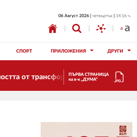
НАЧАЛО
06 Август 2026
четвъртък
14:16 ч.
БЪЛГАРИЯ
ИКОНОМИКА
ИЗБОРИ
СПОРТ
ПРИЛОЖЕНИЯ
ДРУГИ
СВЯТ
ОБЩЕСТВО
ПЪРВА СТРАНИЦА
 от трансформации. И ДУМА се променя 
на в-к „ДУМА“
КУЛТУРА
ЖИВОТ
СПОРТ
ПРИЛОЖЕНИЯ
ДРУГИ