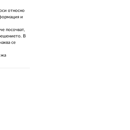
роси относно
нформация и
че посочват,
решението. В
чаква се
-жа