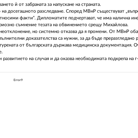
нето й от забраната за напускане на страната.
о на досегашното разследване. Според МВнР съществуват „въп
 относими факти“. Дипломатите подчертават, че има налична и
ериозно съмнение тезата на обвинението срещу Михайлова.
неотклонение, но системно отказва да я промени. От МВнР оба
пълнителни доказателства са нужни, за да бъде преразгледано 
игурената от българската държава медицинска документация. О
е.
развитието на случая и да оказва необходимата подкрепа на г
Error9