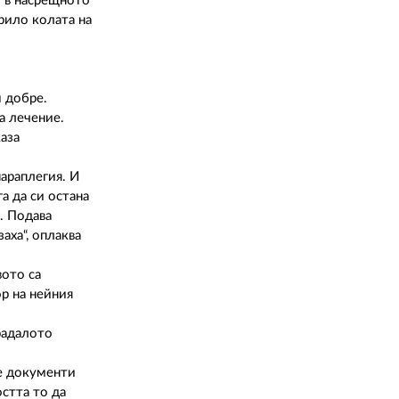
02 975 20 35
л в насрещното
арило колата на
м добре.
а лечение.
аза
параплегия. И
а да си остана
. Подава
аха“, оплаква
вото са
ор на нейния
радалото
те документи
стта то да