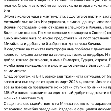
В началото на октомври 2025 г. Ива пътувала към Щип. На р
платно. Спрели автомобил за проверка, но втората кола, коя
Ива.
„Моята кола се удря в мантинелата, а другата се върти и заста
Автомобилът, който Ива управлява, е смазан до неузнаваемост
Всички пострадали били откарани в спешното в Кочани. Лекар
Болеше ме всичко. По мое желание ме закараха в Скопие“, спо
Само няколко часа по-късно пред стаята й на пост застанали
Михайлова и добавя, че й забраняват да напуска Кочани.
В следствие на тежката катастрофа има проблем с движението
колкото по-рано започне да се лекува, толкова по-добре. И то
добре, изцяло физически, я има в България, Турция, Израел. 
молба пред македонските власти да се лекува в България. „И т
се момичето.
След репортаж на БНТ, разкриващ трагичната ситуация, от 
запознати със случая от края на март 2026 г., когато Ива се
зов за помощ са предприети конкретни стъпки по линия на п
МВнР е поело разходите за един от най-добрите адвокати в 
момиче в местния съд.
Също така със съдействието на Министерството на здравеоп
от водещо лечебно заведение. Издаден е официален докуме