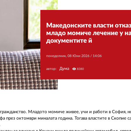
Македонските власти отказ
младо момиче лечение у на
документите й
понеделник, 08 Юни 2026 /
14:06
Дума
автор:
visibility
8380
 гражданство. Младото момиче живее, учи и работи в София, н
офа през октомври миналата година. Тогава властите в Скопие с
.