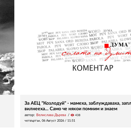
За АЕЦ "Козлодуй" - мамеха, заблуждаваха, зап
вилнееха... Само че някои помним и знаем
автор:
Велислава Дърева
visibility
438
четвъртък, 06 Август 2026 /
11:51