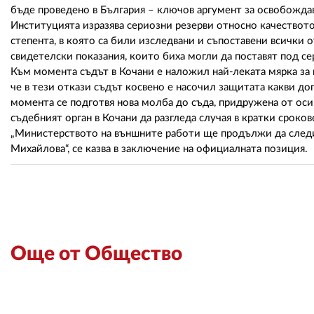
бъде проведено в България – ключов аргумент за освобождава
Институцията изразява сериозни резерви относно качествот
степента, в която са били изследвани и съпоставени всички
свидетелски показания, които биха могли да поставят под с
Към момента съдът в Кочани е наложил най-леката мярка за 
че в тези откази съдът косвено е насочил защитата какви до
момента се подготвя нова молба до съда, придружена от ос
съдебният орган в Кочани да разгледа случая в кратки сроков
„Министерството на външните работи ще продължи да следи 
Михайлова“, се казва в заключение на официалната позиция.
Още от Общество