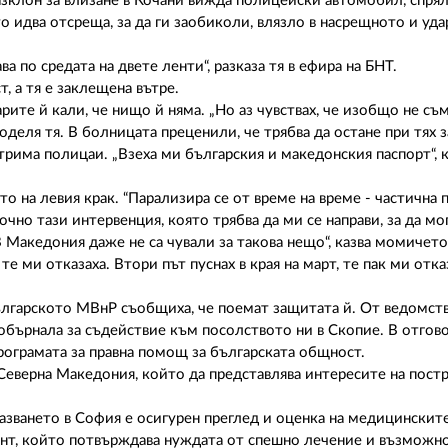
азклон за влизане в Кочани вижда полицейски автомобил, спря
то идва отсреща, за да ги заобиколи, влязло в насрещното и уд
ва по средата на двете ленти“, разказа тя в ефира на БНТ.
, а тя е заклещена вътре.
ите й кали, че нищо й няма. „Но аз чувствах, че изобщо не съ
деля тя. В болницата преценили, че трябва да остане при тях з
 трима полицаи. „Взеха ми българския и македонския паспорт“, к
 на левия крак. “Парализира се от време на време - частична 
чно тази интервенция, която трябва да ми се направи, за да мог
В Македония даже не са чували за такова нещо“, казва момичето
е ми отказаха. Втори път пуснах в края на март, те пак ми отказ
българското МВнР съобщиха, че поемат защитата й. От ведомст
 е обърнала за съдействие към посолството ни в Скопие. В отгов
рограмата за правна помощ за българската общност.
Северна Македония, който да представлява интересите на пост
азването в София е осигурен преглед и оценка на медицински
нт, който потвърждава нуждата от спешно лечение и възможно