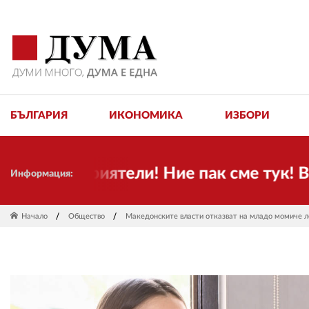
БЪЛГАРИЯ
ИКОНОМИКА
ИЗБОРИ
къпи приятели! Ние пак сме тук! Време
Информация:
Начало
Общество
Македонските власти отказват на младо момиче ле