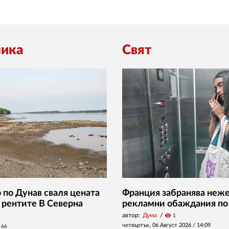
ика
Свят
 по Дунав сваля цената
Франция забранява неж
и рентите В Северна
рекламни обаждания по
автор:
Дума
visibility
1
четвъртък, 06 Август 2026 /
14:09
66