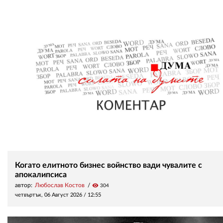
Когато елитното бизнес войнство вади чувалите с
апокалипсиса
автор:
Любослав Костов
visibility
304
четвъртък, 06 Август 2026 /
12:55