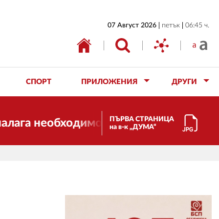
НАЧАЛО
07 Август 2026
петък
06:45 ч.
БЪЛГАРИЯ
ИКОНОМИКА
ИЗБОРИ
СПОРТ
ПРИЛОЖЕНИЯ
ДРУГИ
СВЯТ
ОБЩЕСТВО
ПЪРВА СТРАНИЦА
 необходимостта от трансформации. И 
на в-к „ДУМА“
КУЛТУРА
ЖИВОТ
СПОРТ
ПРИЛОЖЕНИЯ
ДРУГИ