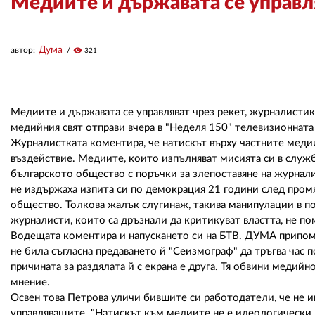
Медиите и държавата се управл
Дума
автор:
visibility
321
Медиите и държавата се управляват чрез рекет, журналистик
медийния свят отправи вчера в "Неделя 150" телевизионната
Журналистката коментира, че натискът върху частните медии
въздействие. Медиите, които изпълняват мисията си в служб
българското общество с поръчки за злепоставяне на журнали
не издържаха изпита си по демокрация 21 години след пром
общество. Толкова жалък слугинаж, такива манипулации в пол
журналисти, които са дръзнали да критикуват властта, не по
Водещата коментира и напускането си на БТВ. ДУМА припомня
не била съгласна предаването й "Сеизмограф" да тръгва час 
причината за раздялата й с екрана е друга. Тя обвини медий
мнение.
Освен това Петрова уличи бившите си работодатели, че не и
управляващите. "Натискът към медиите не е идеологически, 