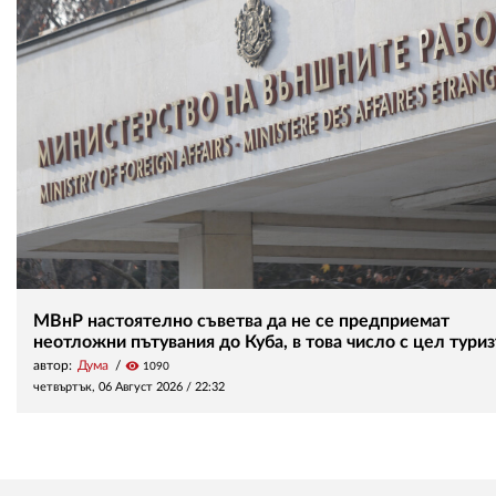
МВнР настоятелно съветва да не се предприемат
неотложни пътувания до Куба, в това число с цел тури
автор:
Дума
visibility
1090
четвъртък, 06 Август 2026 /
22:32