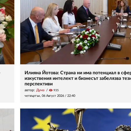
–
Илияна Йотова: Страна ни има потенциал в сфе
изкуствения интелект и бизнесът забелязва тез
перспективи
автор:
Дума
visibility
935
четвъртък, 06 Август 2026 /
22:40