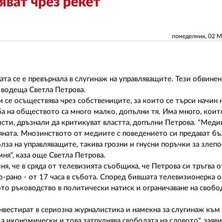
яват чрез рекет
понеделник, 02 
ата се е превърнала в слугинаж на управляващите. Тези обвине
 водеща Светла Петрова.
 се осъществява чрез собствениците, за които се търси начин 
а на обществото са много малко, допълни тя. Има много, коит
сти, дръзнали да критикуват властта, допълни Петрова. "Меди
яната. Мнозинството от медиите с поведението си предават б
за на управляващите, такива грозни и гнусни поръчки за злепо
мня", каза още Светла Петрова.
, че в сряда от телевизията съобщиха, че Петрова си тръгва 
по-рано - от 17 часа в събота. Според бившата телевизионерка 
ното ръководство в политически натиск и ограничаване на свобо
нвестират в сериозна журналистика и намекна за слугинаж към
а икономически и това затруднява свободата на словото", заяв