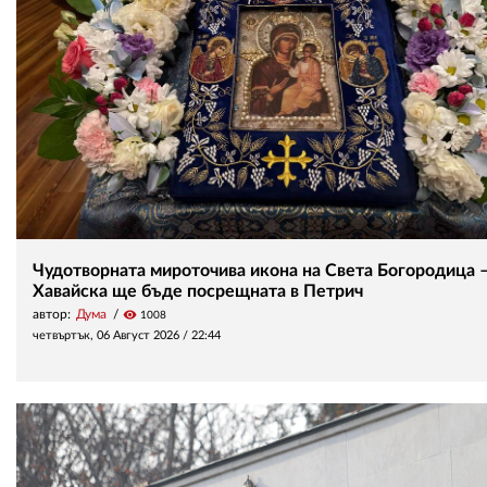
Чудотворната мироточива икона на Света Богородица 
Хавайска ще бъде посрещната в Петрич
автор:
Дума
visibility
1008
четвъртък, 06 Август 2026 /
22:44