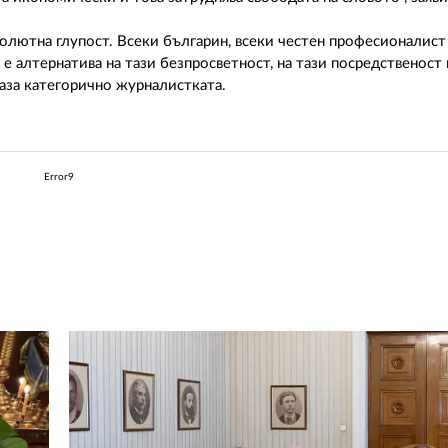
солютна глупост. Всеки българин, всеки честен професионалист
е алтернатива на тази безпросветност, на тази посредственост 
каза категорично журналистката.
Error9