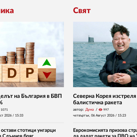
ика
Свят
Делът на България в БВП
Северна Корея изстреля
 %
балистична ракета
автор:
Дума
visibility
1071
997
уст 2026 /
15:33
четвъртък, 06 Август 2026 /
15:23
 остави стотици унгарци
Еврокомисията призова стр
в Слънчев бряг
да дадат ракети за ПВО на