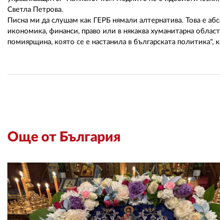
Светла Петрова.
Писна ми да слушам как ГЕРБ нямали алтернатива. Това е аб
икономика, финанси, право или в някаква хуманитарна област 
помиярщина, която се е настанила в българската политика", 
Още от България