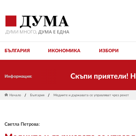
БЪЛГАРИЯ
ИКОНОМИКА
ИЗБОРИ
Скъпи приятели! Ние пак
Информация:
Начало
България
Медиите и държавата се управляват чрез рекет
Светла Петрова: