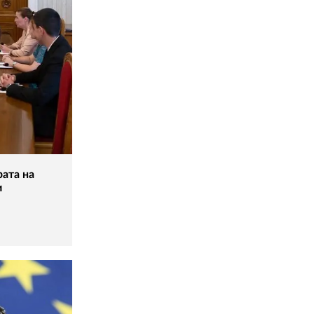
рата на
и