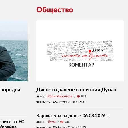
Общество
 поредна
Дясното давене в плиткия Дунав
автор:
Юри Михалков
visibility
942
четвъртък, 06 Август 2026 /
16:37
Карикатура на деня - 06.08.2026 г.
аните от ЕС
автор:
Дума
visibility
936
 Украйна
четвъртък, 06 Август 2026 /
15:33