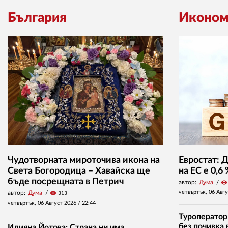
България
Иконом
Чудотворната мироточива икона на
Евростат: 
Света Богородица – Хавайска ще
на ЕС е 0,6
бъде посрещната в Петрич
автор:
Дума
visibility
четвъртък, 06 Авг
автор:
Дума
visibility
313
четвъртък, 06 Август 2026 /
22:44
Туроператор
без почивка 
Илияна Йотова: Страна ни има