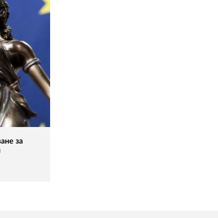
ане за
и