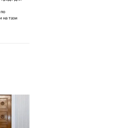
02 975 20 35
 по
и на тази