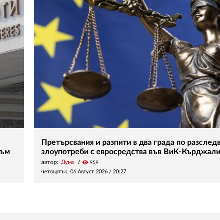
Претърсвания и разпити в два града по разследв
зъм
злоупотреби с евросредства във ВиК-Кърджал
автор:
Дума
visibility
959
четвъртък, 06 Август 2026 /
20:27