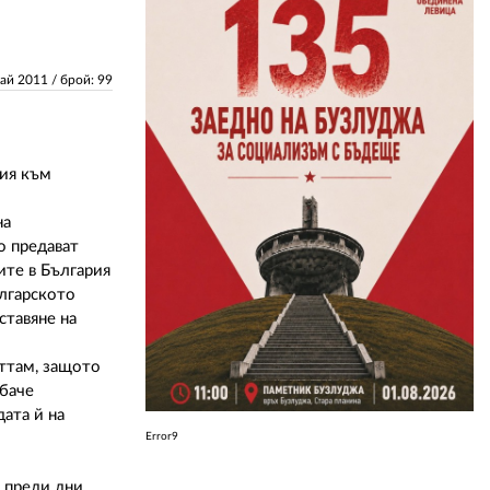
ЗА НАС
Май 2011
/ брой: 99
АВТОРИ
РЕДАКЦИЯ
ния към
КОНТАКТИ
на
РЕКЛАМА
о предават
ите в България
АБОНАМЕНТ
ългарското
ставяне на
УСЛОВИЯ ЗА ПОЛЗВАНЕ
ПОЛИТИКА ЗА БИСКВИТКИТЕ
оттам, защото
обаче
ПОЛИТИКАТА ЗА
дата й на
ПОВЕРИТЕЛНОСТ
Error9
и преди дни