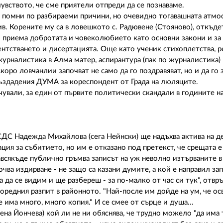
увството, че сме приятели отпреди да се познаваме.
о помни по разбираеми причини, но очевидно тогавашната атмо
ив. Корените му са в ловешкото с. Радювене (Стояново), откъде
приема добротата и човеколюбието като основни закони и за 
дентстването и дисертацията. Още като ученик стихоплетства, 
журналистика в Алма матер, аспирантура (пак по журналистика)
коро ловчанлии започват не само да го поздравяват, но и да го 
създадения ДУМА за кореспондент от Града на люляците.
чували, за един от първите политически скандали в годините на
СДС Надежда Михайлова (сега Нейнски) ще надъхва актива на д
ия за събитието, но им е отказано под претекст, че срещата е
навсякъде публично гръмва записът на уж неволно изтърваните 
ва издирване - не защо са казани думите, а кой е направил зап
а да се видим и ще разбереш - за по-малко от час си тук", отв
оредния разпит в районното. "Най-после им дойде на ум, че ос
 има много, много копия." И се смее от сърце и душа...
на Йончева) кой ли не ни обяснява, че трудно можело "да има 