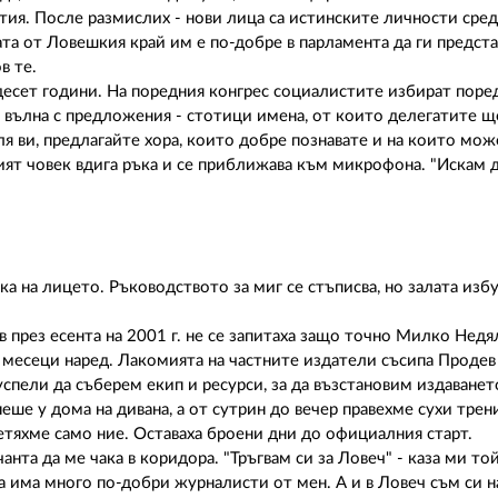
тия. После размислих - нови лица са истинските личности сред 
та от Ловешкия край им е по-добре в парламента да ги предста
в те.
т десет години. На поредния конгрес социалистите избират пор
т вълна с предложения - стотици имена, от които делегатите щ
ля ви, предлагайте хора, които добре познавате и на които мож
ашият човек вдига ръка и се приближава към микрофона. "Искам
а на лицето. Ръководството за миг се стъписва, но залата избу
 през есента на 2001 г. не се запитаха защо точно Милко Недя
есеци наред. Лакомията на частните издатели съсипа Продев 
успели да съберем екип и ресурси, за да възстановим издаване
ше у дома на дивана, а от сутрин до вечер правехме сухи трен
етяхме само ние. Оставаха броени дни до официалния старт.
нта да ме чака в коридора. "Тръгвам си за Ловеч" - каза ми той
а има много по-добри журналисти от мен. А и в Ловеч съм си н