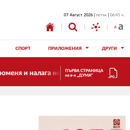
НАЧАЛО
07 Август 2026
петък
06:45 ч.
БЪЛГАРИЯ
ИКОНОМИКА
ИЗБОРИ
СПОРТ
ПРИЛОЖЕНИЯ
ДРУГИ
СВЯТ
ОБЩЕСТВО
ПЪРВА СТРАНИЦА
 и налага необходимостта от трансформ
на в-к „ДУМА“
КУЛТУРА
ЖИВОТ
СПОРТ
ПРИЛОЖЕНИЯ
ДРУГИ