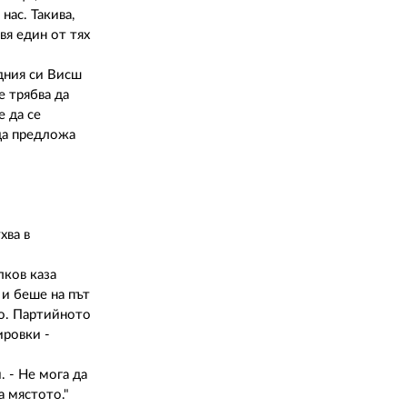
нас. Такива,
вя един от тях
едния си Висш
е трябва да
е да се
 да предложа
хва в
лков каза
и беше на път
то. Партийното
ировки -
. - Не мога да
а мястото."