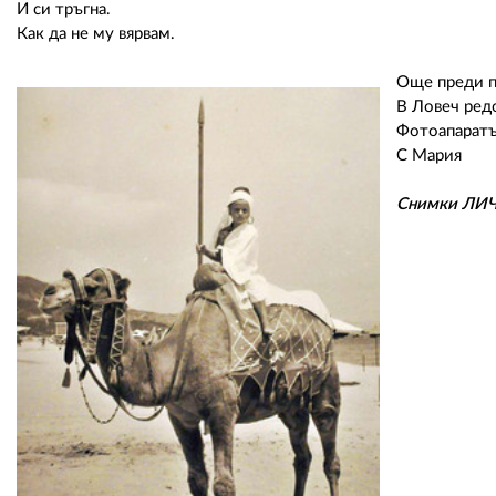
И си тръгна.
Как да не му вярвам.
Още преди п
В Ловеч редо
Фотоапаратъ
С Мария
Снимки ЛИ