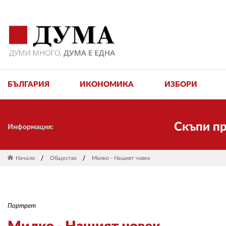
БЪЛГАРИЯ
ИКОНОМИКА
ИЗБОРИ
Скъпи приятели!
Информация:
Начало
Общество
Милко - Нашият човек
Портрет