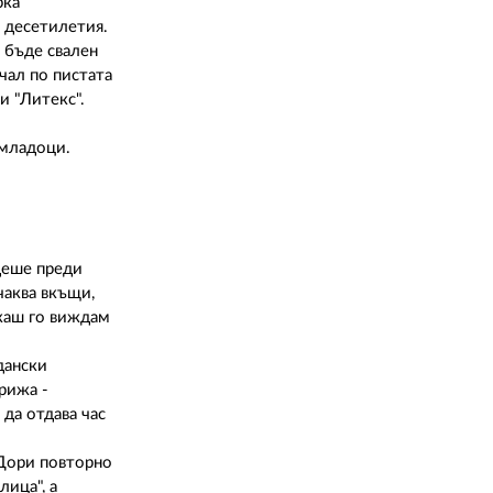
рка
т десетилетия.
 бъде свален
чал по пистата
и "Литекс".
 младоци.
одеше преди
чаква вкъщи,
якаш го виждам
дански
рижа -
 да отдава час
. Дори повторно
лица", а