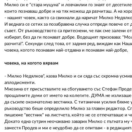
Милко си е "стара муцуна" и ловчанлии го знаят от десетиле
които познаваш добре и на тях можеш да разчиташ. А на хора
- нашият човек, както са свикнали да наричат Милко Недялко
И веднага се сетих за позабравена случка отпреди повече о
съвет. От ръководството са притеснени, че пак сме залени о
избират, без да ги познават добре. Водещият призовава: "Мо
разчита!". Секунди след това, от задния ред, виждам как Н
човека, когото познавам най-отдавна и познавам най-добре,
човека, на когото вярвам
- Милко Недялков", казва Милко и си сяда със скромна усмивк
аплодисменти.
Мнозина от присъствалите на сбогуването със Стефан Продев
прощалните думи от името на колегите. ДУМА не излизаше м
да съсипе окончателно вестника. С титанични усилия бяхме 
ръководство беше определило Милко за главен редактор. Спе
пишехме "вестник" на листчета, който не се отпечатваше и ч
Докато една сутрин неочаквано заварих Милко с пътната му ча
заместя Продев и ми е неудобно да се опитвам - в редакцият