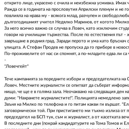
открито лице, украсено с очила и неизбежна усмивка. Имах ч
Ражда се в годината на прословутия Априлски пленум и не г
повлияла на нрава му - всякога млад, разчупен и свободолюб
дългогодишният учител Недялко Маринов, от когото Милко 
За него всичко важно се случва в Ловеч, като изключим сту
говори на училищни тържества. После по естествения път - 
завръщане в родния град. Заради перото и ума като бръснач с
улицата. А Стефан Продев не пропуска да го прибере в ново
По-проживелите от нас си спомнят, а по-младите едва ли са 
-
"Ловечгейт"
Тече кампанията за поредните избори и председателката на 
Ловеч. Местните журналисти се опитват да съберат информац
нищо, че ще е в голяма зала. Неочаквано на следващия ден 
думи: "Нахранете журналистите!". Полицията немедлено започ
Звъня на Милко по телефона и го питам какви ги вършат. "Ел
заговорнически той. При пристигането ми тъкмо излиза от п
председател на БСП тук, съм и журналист, а от касетката вече
В последните дни (покрай кандидатурите на Тома Томов и Еле