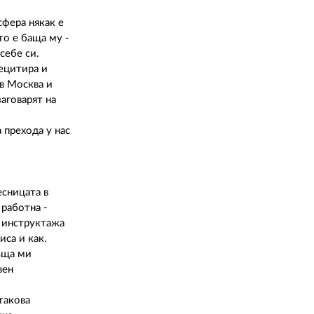
02 975 20 35
сфера някак е
то е баща му -
себе си.
рецитира и
 в Москва и
заговарят на
 прехода у нас
есницата в
 работна -
в инструктажа
иса и как.
ръща ми
вен
такова