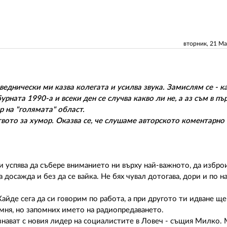
вторник, 21 М
еднически ми казва колегата и усилва звука. Замислям се - к
урната 1990-а и всеки ден се случва какво ли не, а аз съм в пъ
 на "голямата" област.
ството за хумор. Оказва се, че слушаме авторското коментарно
 успява да събере вниманието ни върху най-важното, да избро
а досажда и без да се вайка. Не бях чувал дотогава, дори и по 
Хайде сега да си говорим по работа, а при другото ти идване ще
омня, но запомних името на радиопредаването.
ознават с новия лидер на социалистите в Ловеч - същия Милко.