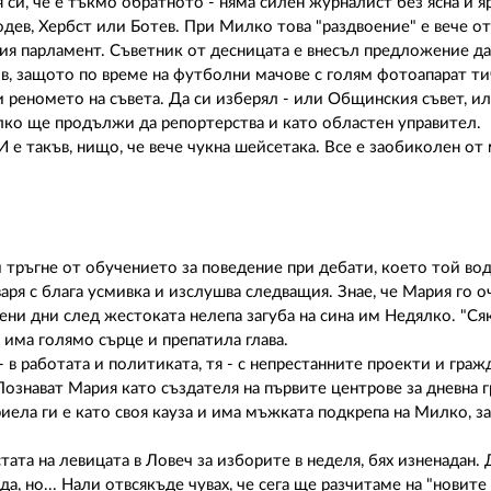
 си, че е тъкмо обратното - няма силен журналист без ясна и я
дев, Хербст или Ботев. При Милко това "раздвоение" е вече о
я парламент. Съветник от десницата е внесъл предложение да
, защото по време на футболни мачове с голям фотоапарат ти
 и реномето на съвета. Да си изберял - или Общинския съвет, ил
илко ще продължи да репортерства и като областен управител.
И е такъв, нищо, че вече чукна шейсетака. Все е заобиколен от
 си тръгне от обучението за поведение при дебати, което той в
аря с блага усмивка и изслушва следващия. Знае, че Мария го о
роени дни след жестоката нелепа загуба на сина им Недялко. "С
 има голямо сърце и препатила глава.
 в работата и политиката, тя - с непрестанните проекти и граж
Познават Мария като създателя на първите центрове за дневна г
риела ги е като своя кауза и има мъжката подкрепа на Милко, за
стата на левицата в Ловеч за изборите в неделя, бях изненадан
а, но... Нали отвсякъде чувах, че сега ще разчитаме на "новите 