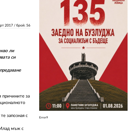
ЗА НАС
арт 2017
/ брой: 56
АВТОРИ
РЕДАКЦИЯ
КОНТАКТИ
акво ли
рвата си
РЕКЛАМА
 предаване
АБОНАМЕНТ
УСЛОВИЯ ЗА ПОЛЗВАНЕ
и причините за
ПОЛИТИКА ЗА БИСКВИТКИТЕ
националното
ПОЛИТИКАТА ЗА
ПОВЕРИТЕЛНОСТ
 те запозная с
Error9
 Млад мъж с