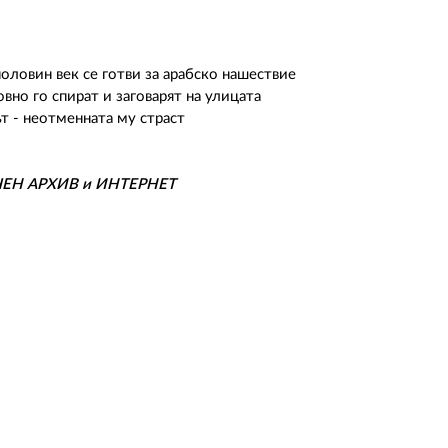
оловин век се готви за арабско нашествие
вно го спират и заговарят на улицата
т - неотменната му страст
ЧЕН АРХИВ и ИНТЕРНЕТ