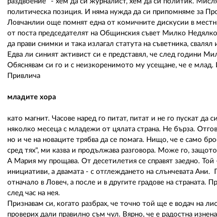
раздвоение" - хем да си журналист, хем да си политик. Мисля
политическа позиция. И няма нужда да си припомняме за Про
Ловчанлии още помнят една от комичните дискусии в местни
от поста председателят на Общинския съвет Милко Недялков
да прави снимки и така излагал статута на съветника, свалял
Едва ли синият активист си е представял, че след години М
Обяснявам си го и с неизкоренимото му усещане, че е млад. 
Привлича
младите хора
като магнит. Часове наред го питат, питат и не го пускат да
няколко месеца с младежи от цялата страна. Не бърза. Отгов
но и че на новаците трябва да се помага. Нищо, че е само б
сред тях", ми казва и продължава разговора. Може го, защото
А Мария му прощава. От десетилетия се справят заедно. Той -
инициативи, а двамата - с отглеждането на слънчевата Ани. 
отначало в Ловеч, а после и в другите градове на страната. П
след час на нея.
Признавам си, когато разбрах, че точно той ще е водач на ли
проверих дали правилно съм чул. Вярно, че е радостна изненад