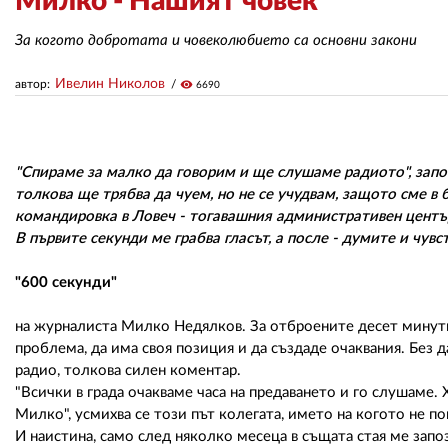
Милко - Нашият човек
За когото добротата и човеколюбието са основни закони
Ивелин Николов
автор:
visibility
6690
"Спираме за малко да говорим и ще слушаме радиото", запов
толкова ще трябва да чуем, но не се учудвам, защото сме в б
командировка в Ловеч - тогавашния административен център
В първите секунди ме грабва гласът, а после - думите и чув
"600 секунди"
на журналиста Милко Недялков. За отброените десет минути
проблема, да има своя позиция и да създаде очаквания. Без д
радио, толкова силен коментар.
"Всички в града очакваме часа на предаването и го слушаме. 
Милко", усмихва се този път колегата, името на когото не п
И наистина, само след няколко месеца в същата стая ме зап