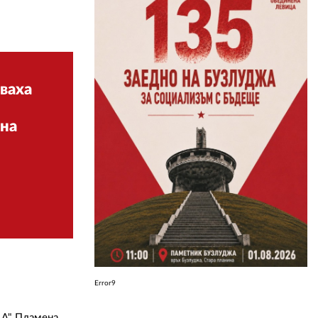
ЗА НАС
АВТОРИ
ваха
РЕДАКЦИЯ
КОНТАКТИ
 на
РЕКЛАМА
АБОНАМЕНТ
УСЛОВИЯ ЗА ПОЛЗВАНЕ
ПОЛИТИКА ЗА БИСКВИТКИТЕ
ПОЛИТИКАТА ЗА
ПОВЕРИТЕЛНОСТ
Error9
ЦА" Пламена