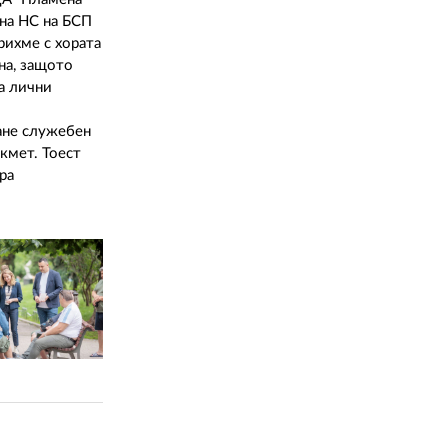
02 975 20 35
 на НС на БСП
рихме с хората
на, защото
на лични
ане служебен
 кмет. Тоест
ра