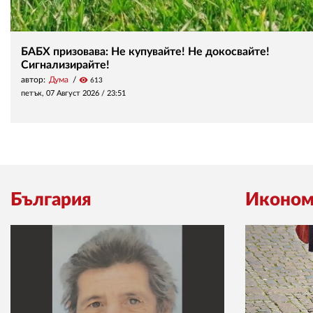
БАБХ призовава: Не купувайте! Не докосвайте!
Сигнализирайте!
автор:
Дума
visibility
613
петък, 07 Август 2026 /
23:51
България
Иконом