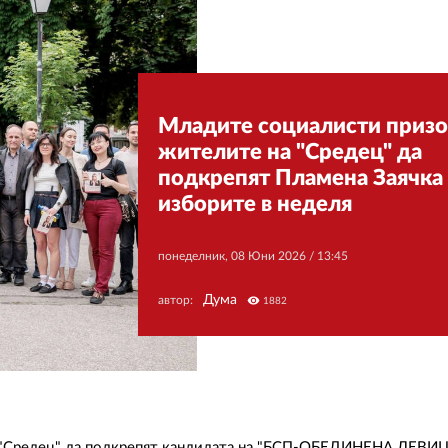
Младите социалисти призо
жителите на "Средец" да
подкрепят Пламена Заячка
изборите в неделя
понеделник, 08 Юни 2026 /
13:45
Дума
автор:
visibility
1882
 "Средец" да подкрепят кандидата на "БСП-ОБЕДИНЕНА ЛЕВИ