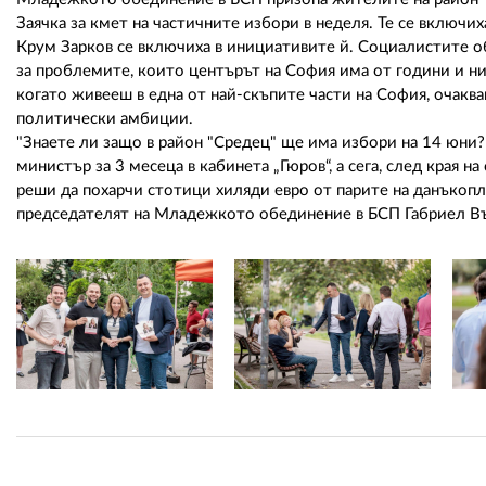
Заячка за кмет на частичните избори в неделя. Те се включи
Крум Зарков се включиха в инициативите й. Социалистите об
за проблемите, които центърът на София има от години и ни
когато живееш в една от най-скъпите части на София, очаква
политически амбиции.
"Знаете ли защо в район "Средец" ще има избори на 14 юни
министър за 3 месеца в кабинета „Гюров“, а сега, след края 
реши да похарчи стотици хиляди евро от парите на данъкоп
председателят на Младежкото обединение в БСП Габриел В