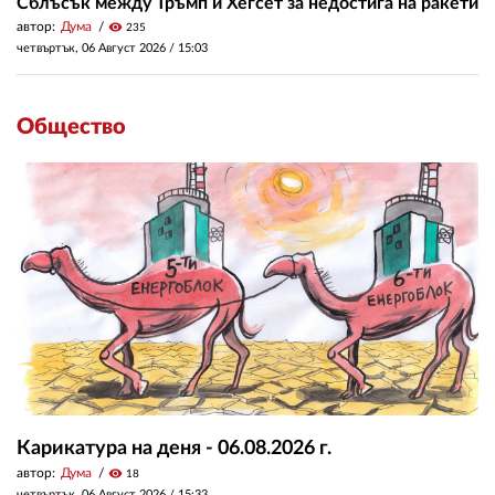
Сблъсък между Тръмп и Хегсет за недостига на ракети
автор:
Дума
visibility
235
четвъртък, 06 Август 2026 /
15:03
Общество
Карикатура на деня - 06.08.2026 г.
автор:
Дума
visibility
18
четвъртък, 06 Август 2026 /
15:33