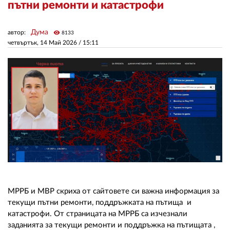
пътни ремонти и катастрофи
ЗА НАС
Дума
автор:
visibility
8133
четвъртък, 14 Май 2026 /
15:11
АВТОРИ
РЕДАКЦИЯ
КОНТАКТИ
РЕКЛАМА
АБОНАМЕНТ
УСЛОВИЯ ЗА ПОЛЗВАНЕ
ПОЛИТИКА ЗА БИСКВИТКИТЕ
ПОЛИТИКАТА ЗА
МРРБ и МВР скриха от сайтовете си важна информация за
ПОВЕРИТЕЛНОСТ
текущи пътни ремонти, поддръжката на пътища и
катастрофи. От страницата на МРРБ са изчезнали
заданията за текущи ремонти и поддръжка на пътищата ,