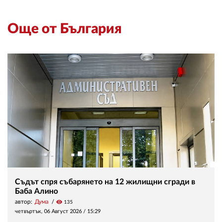
Още от България
Съдът спря събарянето на 12 жилищни сгради в
Баба Алино
автор:
Дума
visibility
135
четвъртък, 06 Август 2026 /
15:29