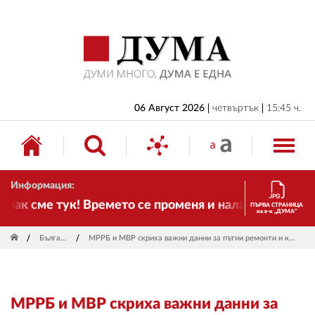
НАЧАЛО
БЪЛГАРИЯ
ИКОНОМИКА
ИЗБОРИ
06 Август 2026
четвъртък
15:45 ч.
СВЯТ
ОБЩЕСТВО
Информация:
КУЛТУРА
ак сме тук! Времето се променя и налага необходимо
ПЪРВА СТРАНИЦА
на в-к „ДУМА“
ЖИВОТ
България
МРРБ и МВР скриха важни данни за пътни ремонти и катастрофи
СПОРТ
ПРИЛОЖЕНИЯ
МРРБ и МВР скриха важни данни за
ДРУГИ