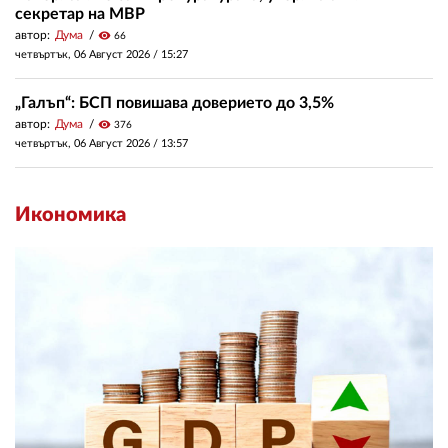
секретар на МВР
автор:
Дума
visibility
66
четвъртък, 06 Август 2026 /
15:27
„Галъп“: БСП повишава доверието до 3,5%
автор:
Дума
visibility
376
четвъртък, 06 Август 2026 /
13:57
Икономика