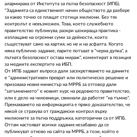
02 975 20 35
алармираха от Института за пътна безопасност (ИПБ).
"Заданията са единственият начин обществото да разбере
за какво точно се плащат стотици милиони. Без тях
контролът е невъзможен. Това, което служебното
правителство публикува, разкри шокираща практика -
изплащане на огромни суми за дейности, които
съществуват само на хартия, но не и на асфалта. Когато
няма публично задание, парите потъват в "черна дупка", а
пътната безопасност остава мираж", коментират в позиция
за медиите експертите на ИБП.
От ИПБ задават въпроса дали засекретяването на данните
е "административен преврат или политическо решение и
призоваха новия министър на МРРБ за отговор дали
"затъмнението" е новият курс на редовното правителство,
или е дело на чиновници, свикнали да работят "на тъмно".
Премахването на информацията е пряко доказателство, че
някой се страхува от граждански контрол върху
милионите за пътна поддръжка, категорични са от ИПБ.
Оттам настояват всички задания незабавно да се
публикуват отново на сайта на МРРБ, а този, който е