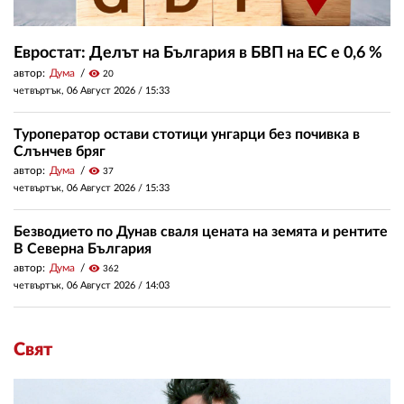
Евростат: Делът на България в БВП на ЕС е 0,6 %
автор:
Дума
visibility
20
четвъртък, 06 Август 2026 /
15:33
Туроператор остави стотици унгарци без почивка в
Слънчев бряг
автор:
Дума
visibility
37
четвъртък, 06 Август 2026 /
15:33
Безводието по Дунав сваля цената на земята и рентите
В Северна България
автор:
Дума
visibility
362
четвъртък, 06 Август 2026 /
14:03
Свят