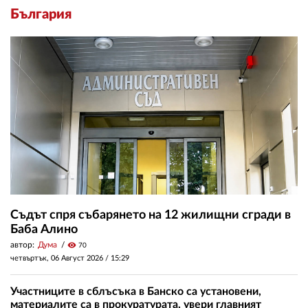
България
Съдът спря събарянето на 12 жилищни сгради в
Баба Алино
автор:
Дума
visibility
70
четвъртък, 06 Август 2026 /
15:29
Участниците в сблъсъка в Банско са установени,
материалите са в прокуратурата, увери главният