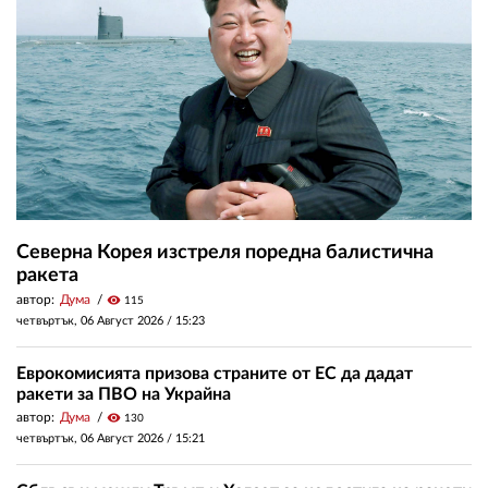
Северна Корея изстреля поредна балистична
ракета
автор:
Дума
visibility
115
четвъртък, 06 Август 2026 /
15:23
Еврокомисията призова страните от ЕС да дадат
ракети за ПВО на Украйна
автор:
Дума
visibility
130
четвъртък, 06 Август 2026 /
15:21