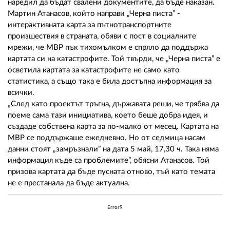
наредил да бъдат свалени документите, да бъде наказан.
Мартин Атанасов, който направи „Черна писта” -
интерактивната карта за пътнотранспортните
произшествия в страната, обяви с пост в социалните
мрежи, че МВР пък тихомълком е спряло да поддържа
картата си на катастрофите. Той твърди, че „Черна писта” е
осветила картата за катастрофите не само като
статистика, а също така е била достъпна информация за
всички.
„След като проектът тръгна, държавата реши, че трябва да
поеме сама тази инициатива, което беше добра идея, и
създаде собствена карта за по-малко от месец. Картата на
МВР се поддържаше ежедневно. Но от седмица насам
данни стоят „замръзнали” на дата 5 май, 17,30 ч. Така няма
информация къде са проблемите”, обясни Атанасов. Той
призова картата да бъде пусната отново, тъй като темата
не е престанала да бъде актуална.
Error9