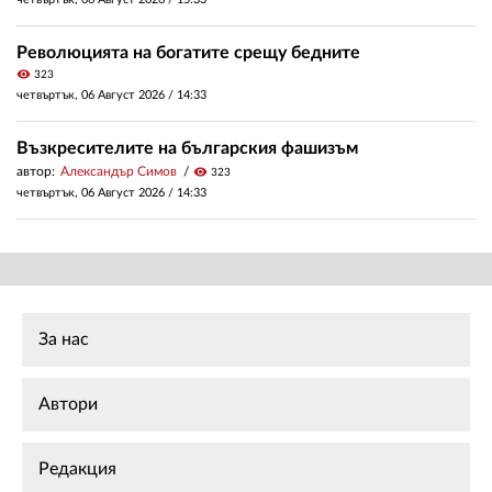
Революцията на богатите срещу бедните
visibility
323
четвъртък, 06 Август 2026 /
14:33
Възкресителите на българския фашизъм
автор:
Александър Симов
visibility
323
четвъртък, 06 Август 2026 /
14:33
За нас
Автори
Редакция