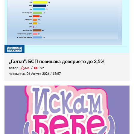
„Галъп“: БСП повишава доверието до 3,5%
автор:
Дума
visibility
392
четвъртък, 06 Август 2026 /
13:57