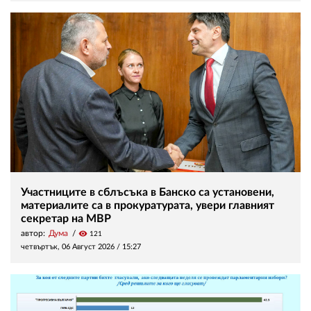
Участниците в сблъсъка в Банско са установени,
материалите са в прокуратурата, увери главният
секретар на МВР
автор:
Дума
visibility
121
четвъртък, 06 Август 2026 /
15:27