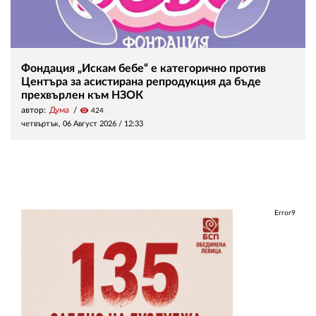
Фондация „Искам бебе“ е категорично против
Центъра за асистирана репродукция да бъде
прехвърлен към НЗОК
автор:
Дума
visibility
424
четвъртък, 06 Август 2026 /
12:33
Error9