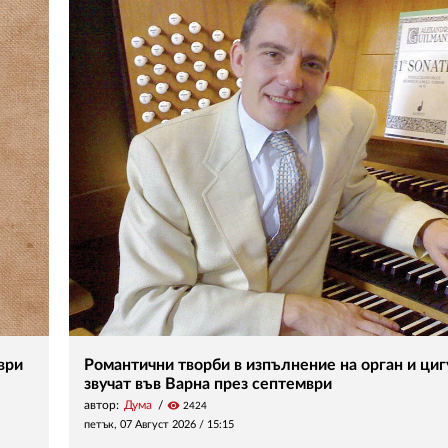
ври
Романтични творби в изпълнение на орган и ци
звучат във Варна през септември
автор:
Дума
visibility
2424
петък, 07 Август 2026 /
15:15