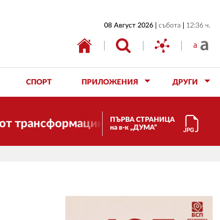
НАЧАЛО
08 Август 2026
събота
12:36 ч.
БЪЛГАРИЯ
ИКОНОМИКА
ИЗБОРИ
СПОРТ
ПРИЛОЖЕНИЯ
ДРУГИ
СВЯТ
ОБЩЕСТВО
ПЪРВА СТРАНИЦА
нсформации. И ДУМА се променя и став
на в-к „ДУМА“
КУЛТУРА
ЖИВОТ
СПОРТ
ПРИЛОЖЕНИЯ
ДРУГИ