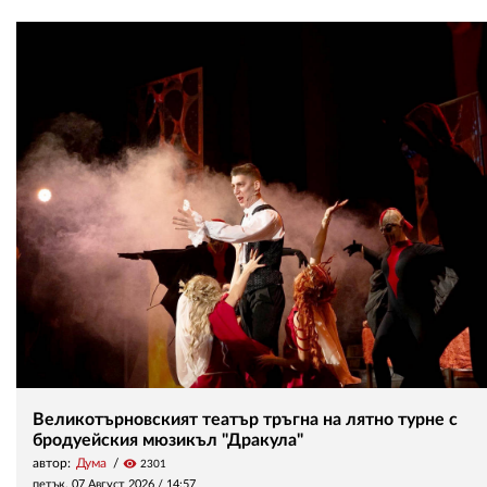
Великотърновският театър тръгна на лятно турне с
бродуейския мюзикъл "Дракула"
автор:
Дума
visibility
2301
петък, 07 Август 2026 /
14:57