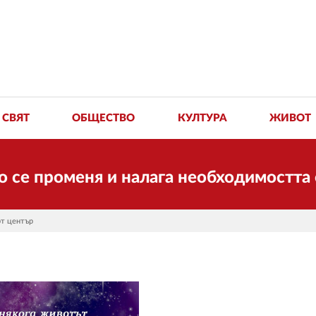
СВЯТ
ОБЩЕСТВО
КУЛТУРА
ЖИВОТ
роменя и налага необходимостта от тра
рт център