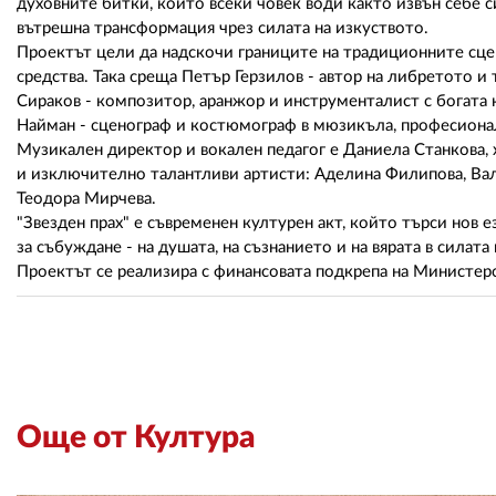
духовните битки, които всеки човек води както извън себе си
вътрешна трансформация чрез силата на изкуството.
Проектът цели да надскочи границите на традиционните сце
средства. Така среща Петър Герзилов - автор на либретото и 
Сираков - композитор, аранжор и инструменталист с богата 
Найман - сценограф и костюмограф в мюзикъла, професионали
Музикален директор и вокален педагог е Даниела Станкова,
и изключително талантливи артисти: Аделина Филипова, Вал
Теодора Мирчева.
"Звезден прах" е съвременен културен акт, който търси нов е
за събуждане - на душата, на съзнанието и на вярата в силат
Проектът се реализира с финансовата подкрепа на Министер
Още от Култура