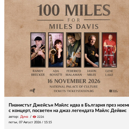
Пианистът Джейсън Майлс идва в България през ноем
с концерт, посветен на джаз легендата Майлс Дейвис
автор:
Дума
visibility
2226
петък, 07 Август 2026 /
15:15