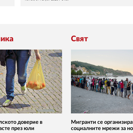
ика
Свят
ското доверие в
Мигранти се организира
асте през юли
социалните мрежи за но