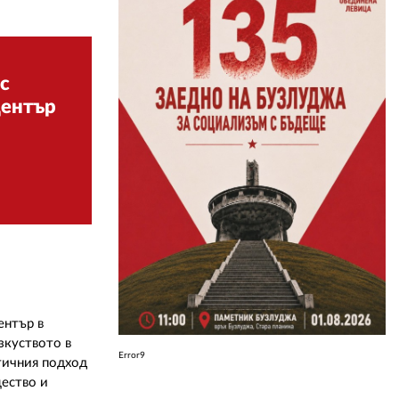
ЗА НАС
с
АВТОРИ
център
РЕДАКЦИЯ
КОНТАКТИ
РЕКЛАМА
АБОНАМЕНТ
УСЛОВИЯ ЗА ПОЛЗВАНЕ
ПОЛИТИКА ЗА БИСКВИТКИТЕ
ентър в
ПОЛИТИКАТА ЗА
зкуството в
ПОВЕРИТЕЛНОСТ
Error9
тичния подход
щество и