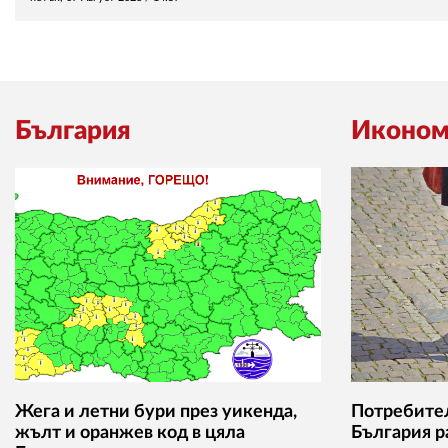
България
Иконом
Жега и летни бури през уикенда,
Потребител
жълт и оранжев код в цяла
България р