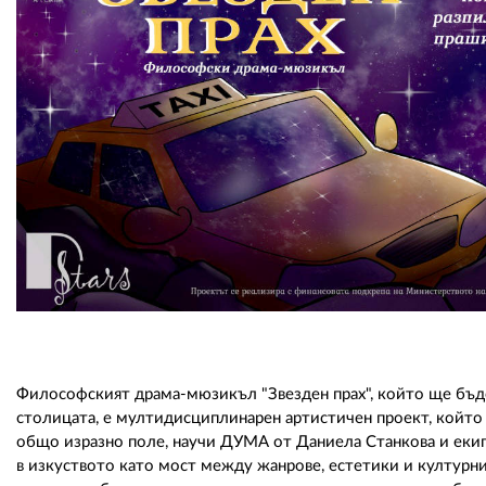
Философският драма-мюзикъл "Звезден прах", който ще бъде 
столицата, е мултидисциплинарен артистичен проект, който
общо изразно поле, научи ДУМА от Даниела Станкова и екипа
в изкуството като мост между жанрове, естетики и културн