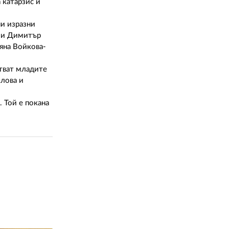
02 975 20 35
 катарзис и
и изразни
, и Димитър
яна Войкова-
стват младите
олова и
. Той е покана