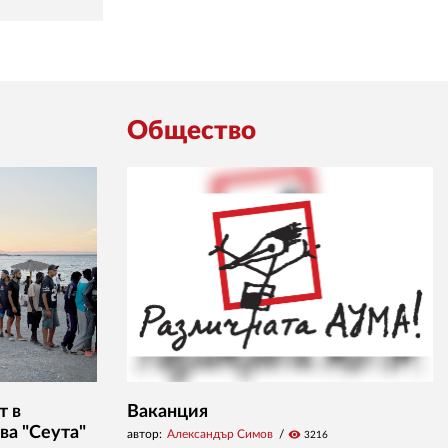
Общество
т в
Ваканция
ва "Сеута"
автор:
Александър Симов
visibility
3216