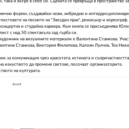
, така и вътре в себе си. Сцената се превръща в пространство за
нични форми, създавайки нови, хибридни и интердисциплинарн
текстовете на песните на "Звезден прах", режисьор и хореограф
концертна и студийна кариера. Към екипа се присъединява Юли
ст с над 50 спектакъла зад гърба си.
 художник на визуалните материали е Валентина Станкова. Уча
ентина Станкова, Виктория Филипова, Калоян Лулчев, Теа Ник
зик за комуникация чрез красотата, истината и съпричастността
а на изкуството да променя светове, посочват организаторите.
ството на културата.
Error9