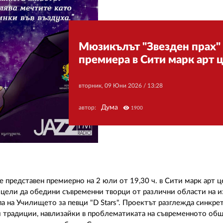
Мюзикълът "Звезден прах" 
премиера в Сити марк арт 
вторник, 09 Юни 2026 /
13:28
Дума
автор:
visibility
1900
представен премиерно на 2 юли от 19,30 ч. в Сити марк арт ц
 цели да обедини съвременни творци от различни области на и
 на Училището за певци "D Stars". Проектът разглежда синкре
и традиции, навлизайки в проблематиката на съвременното об