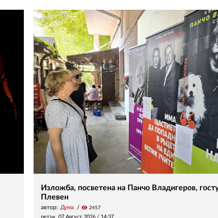
Изложба, посветена на Панчо Владигеров, госту
Плевен
автор:
Дума
visibility
2457
петък, 07 Август 2026 /
14:37