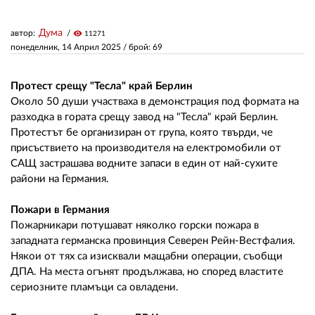
Дума
автор:
visibility
11271
ЗА НАС
понеделник, 14 Април 2025
/ брой: 69
АВТОРИ
Протест срещу "Тесла" край Берлин
РЕДАКЦИЯ
Около 50 души участваха в демонстрация под формата на
разходка в гората срещу завод на "Тесла" край Берлин.
КОНТАКТИ
Протестът бе организиран от група, която твърди, че
присъствието на производителя на електромобили от
РЕКЛАМА
САЩ застрашава водните запаси в един от най-сухите
АБОНАМЕНТ
райони на Германия.
УСЛОВИЯ ЗА ПОЛЗВАНЕ
Пожари в Германия
Пожарникари потушават няколко горски пожара в
ПОЛИТИКА ЗА БИСКВИТКИТЕ
западната германска провинция Северен Рейн-Вестфалия.
Някои от тях са изисквали мащабни операции, съобщи
ПОЛИТИКАТА ЗА
ДПА. На места огънят продължава, но според властите
ПОВЕРИТЕЛНОСТ
сериозните пламъци са овладени.