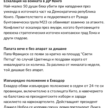
02 975 20 35
Ескалация на войната в ДР Конго
Най-малко 50 души бяха убити при нападения през
уикенда в източната част на Демократична република
Конго. Правителството и подкрепяната от Руанда
бунтовническа група М23 се обвиняват взаимно за атаките.
Конфликтът ескалира през януари, когато бунтовниците
превзеха стратегическия източен конгоански град Гома и
други гладове.
Папата вече е без апарат за дишане
Папа Франциск се появи за кратко на площад "Свети
Петър" по случай Цветница и поздрави хората от
инвалидната си количка. За разлика от миналата неделя,
той дишаше без апарат.
Извънредно положение в Еквадор
Еквадор обяви извънредно положение в седем от 24-те си
провинции, включително в столицата Кито, в навечерието
на балотажа на президентските избори и заради
насилието на наркокартелите. Действащият президент
Даниел Нобоа се изправя срещу левия претендент Луиса