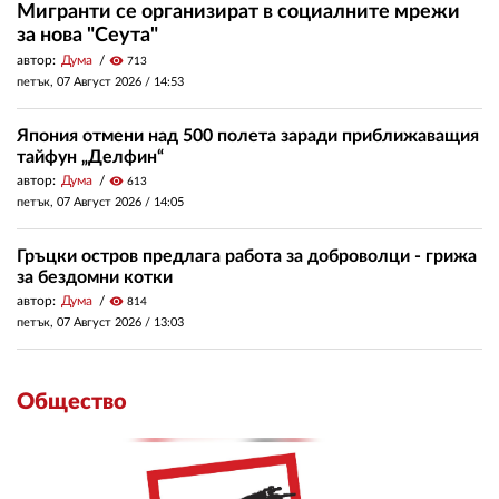
Мигранти се организират в социалните мрежи
за нова "Сеута"
автор:
Дума
visibility
713
петък, 07 Август 2026 /
14:53
Япония отмени над 500 полета заради приближаващия
тайфун „Делфин“
автор:
Дума
visibility
613
петък, 07 Август 2026 /
14:05
Гръцки остров предлага работа за доброволци - грижа
за бездомни котки
автор:
Дума
visibility
814
петък, 07 Август 2026 /
13:03
Общество