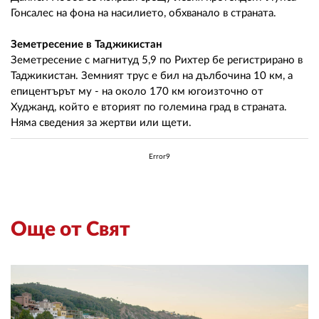
Гонсалес на фона на насилието, обхванало в страната.
Земетресение в Таджикистан
Земетресение с магнитуд 5,9 по Рихтер бе регистрирано в
Таджикистан. Земният трус е бил на дълбочина 10 км, а
епицентърът му - на около 170 км югоизточно от
Худжанд, който е вторият по големина град в страната.
Няма сведения за жертви или щети.
Error9
Още от Свят