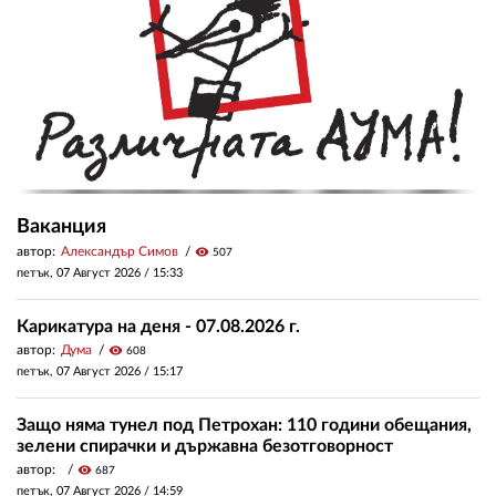
Ваканция
автор:
Александър Симов
visibility
507
петък, 07 Август 2026 /
15:33
Карикатура на деня - 07.08.2026 г.
автор:
Дума
visibility
608
петък, 07 Август 2026 /
15:17
Защо няма тунел под Петрохан: 110 години обещания,
зелени спирачки и държавна безотговорност
автор:
visibility
687
петък, 07 Август 2026 /
14:59