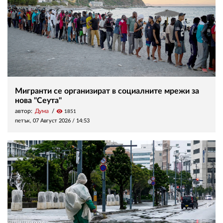
Мигранти се организират в социалните мрежи за
нова "Сеута"
автор:
Дума
visibility
1851
петък, 07 Август 2026 /
14:53