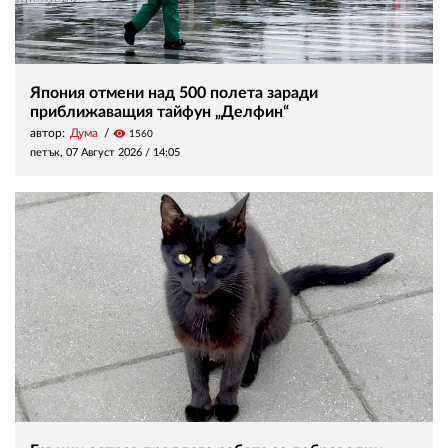
Япония отмени над 500 полета заради
приближаващия тайфун „Делфин“
автор:
Дума
visibility
1560
петък, 07 Август 2026 /
14:05