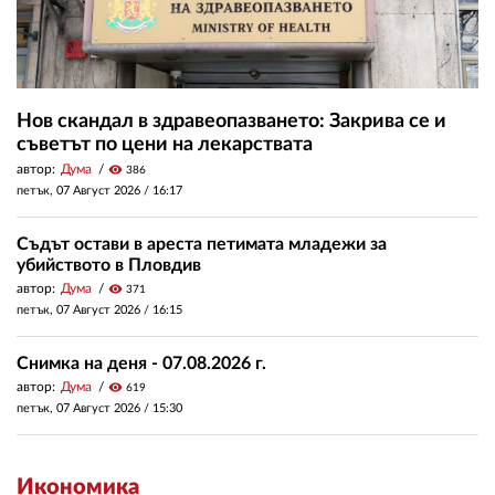
Нов скандал в здравеопазването: Закрива се и
съветът по цени на лекарствата
автор:
Дума
visibility
386
петък, 07 Август 2026 /
16:17
Съдът остави в ареста петимата младежи за
убийството в Пловдив
автор:
Дума
visibility
371
петък, 07 Август 2026 /
16:15
Снимка на деня - 07.08.2026 г.
автор:
Дума
visibility
619
петък, 07 Август 2026 /
15:30
Икономика