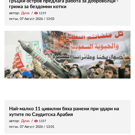
Гръцки остров предлага работа за доброволци -
грижа за бездомни котки
автор:
Дума
visibility
1219
петък, 07 Август 2026 /
13:03
Най-малко 11 цивилни бяха ранени при удари на
хутите по Саудитска Арабия
автор:
Дума
visibility
1337
петък, 07 Август 2026 /
13:01