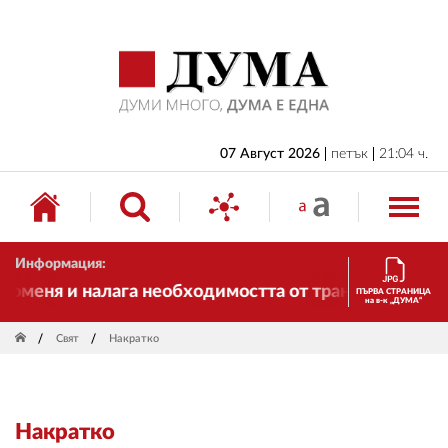
НАЧАЛО
БЪЛГАРИЯ
ИКОНОМИКА
ИЗБОРИ
07 Август 2026
петък
21:04 ч.
СВЯТ
ОБЩЕСТВО
Информация:
КУЛТУРА
оменя и налага необходимостта от трансформации. И 
ПЪРВА СТРАНИЦА
на в-к „ДУМА“
ЖИВОТ
Свят
Накратко
СПОРТ
ПРИЛОЖЕНИЯ
Накратко
ДРУГИ