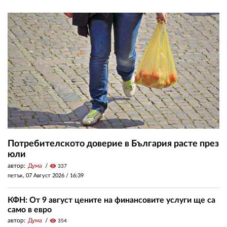
Потребителското доверие в България расте през
юли
автор:
Дума
visibility
337
петък, 07 Август 2026 /
16:39
КФН: От 9 август цените на финансовите услуги ще са
само в евро
автор:
Дума
visibility
354