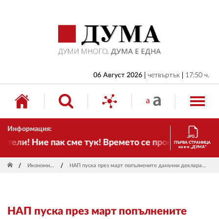
НАЧАЛО
БЪЛГАРИЯ
ИКОНОМИКА
ИЗБОРИ
06 Август 2026
четвъртък
17:50 ч.
СВЯТ
ОБЩЕСТВО
Информация:
КУЛТУРА
тели! Ние пак сме тук! Времето се променя и налаг
ПЪРВА СТРАНИЦА
на в-к „ДУМА“
ЖИВОТ
Икономика
НАП пуска през март попълнените данъчни декларации
СПОРТ
ПРИЛОЖЕНИЯ
НАП пуска през март попълнените
ДРУГИ