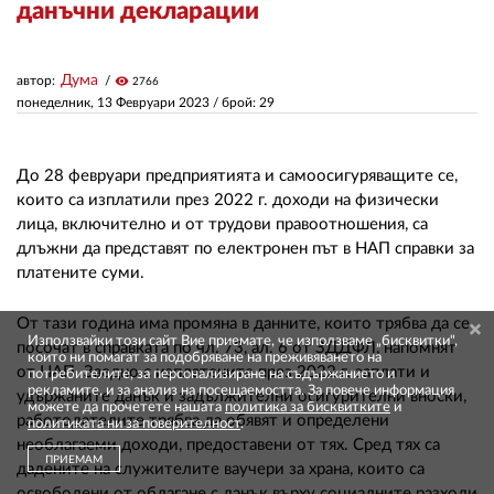
данъчни декларации
ЗА НАС
Дума
автор:
visibility
2766
АВТОРИ
понеделник, 13 Февруари 2023
/ брой: 29
РЕДАКЦИЯ
До 28 февруари предприятията и самоосигуряващите се,
КОНТАКТИ
които са изплатили през 2022 г. доходи на физически
лица, включително и от трудови правоотношения, са
РЕКЛАМА
длъжни да представят по електронен път в НАП справки за
платените суми.
АБОНАМЕНТ
УСЛОВИЯ ЗА ПОЛЗВАНЕ
От тази година има промяна в данните, които трябва да се
Използвайки този сайт Вие приемате, че използваме „бисквитки",
посочат в справката по чл. 73, ал. 6 от ЗДДФЛ, напомнят
които ни помагат за подобряване на преживяването на
ПОЛИТИКА ЗА БИСКВИТКИТЕ
от НАП. Заедно с изплатените през 2022 г. заплати и
потребителите, за персонализиране на съдържанието и
рекламите, и за анализ на посещаемостта. За повече информация
удържаните данък и задължителни осигурителни вноски,
можете да прочетете нашата
политика за бисквитките
и
ПОЛИТИКАТА ЗА
работодателите трябва да обявят и определени
политиката ни за поверителност
.
ПОВЕРИТЕЛНОСТ
необлагаеми доходи, предоставени от тях. Сред тях са
ПРИЕМАМ
дадените на служителите ваучери за храна, които са
освободени от облагане с данък върху социалните разходи