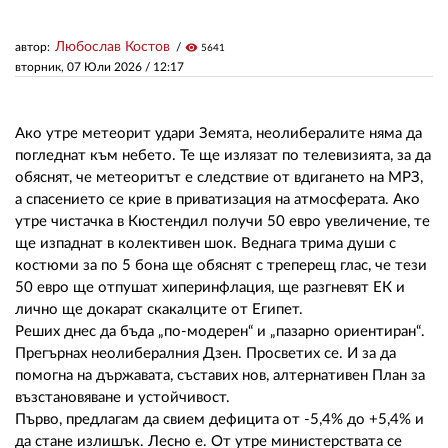
Любослав Костов
автор:
visibility
5641
ЗА НАС
вторник, 07 Юли 2026 /
12:17
АВТОРИ
РЕДАКЦИЯ
Ако утре метеорит удари Земята, неолибералите няма да
погледнат към небето. Те ще излязат по телевизията, за да
КОНТАКТИ
обяснят, че метеоритът е следствие от вдигането на МРЗ,
а спасението се крие в приватизация на атмосферата. Ако
РЕКЛАМА
утре чистачка в Кюстендил получи 50 евро увеличение, те
ще изпаднат в колективен шок. Веднага трима души с
АБОНАМЕНТ
костюми за по 5 бона ще обяснят с треперещ глас, че тези
50 евро ще отпушат хиперинфлация, ще разгневят ЕК и
УСЛОВИЯ ЗА ПОЛЗВАНЕ
лично ще докарат скакалците от Египет.
Реших днес да бъда „по-модерен“ и „пазарно ориентиран“.
ПОЛИТИКА ЗА БИСКВИТКИТЕ
Прегърнах неолибералния Дзен. Просветих се. И за да
ПОЛИТИКАТА ЗА
помогна на държавата, съставих нов, алтернативен План за
ПОВЕРИТЕЛНОСТ
възстановяване и устойчивост.
Първо, предлагам да свием дефицита от -5,4% до +5,4% и
да стане излишък. Лесно е. От утре министерствата се