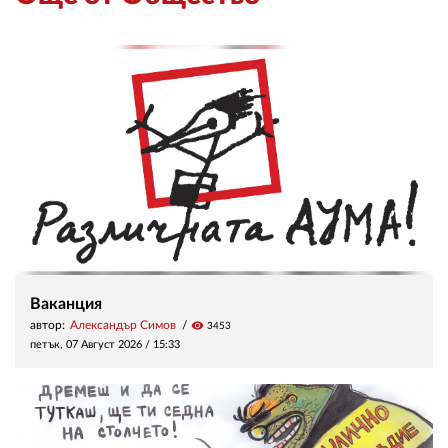
Ваканция
автор:
Александър Симов
visibility
3453
петък, 07 Август 2026 /
15:33