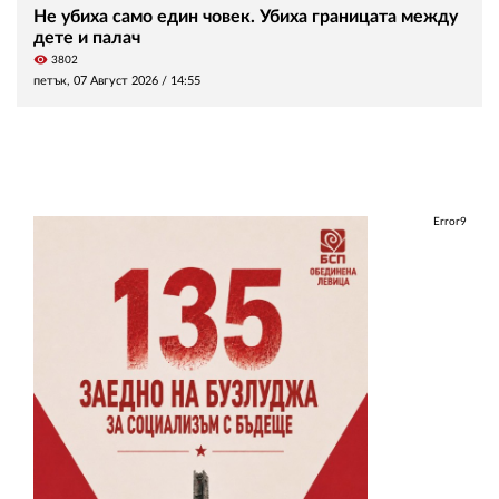
Не убиха само един човек. Убиха границата между
дете и палач
visibility
3802
петък, 07 Август 2026 /
14:55
Error9