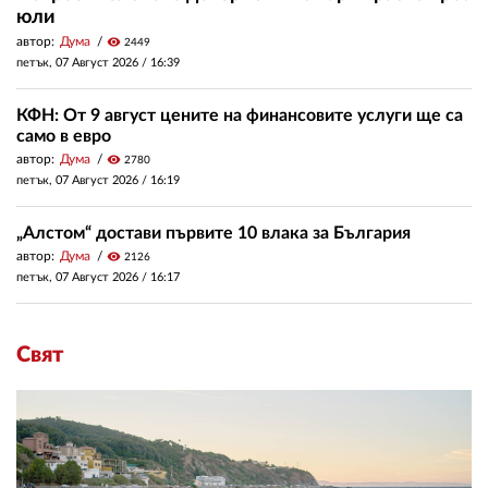
юли
автор:
Дума
visibility
2449
петък, 07 Август 2026 /
16:39
КФН: От 9 август цените на финансовите услуги ще са
само в евро
автор:
Дума
visibility
2780
петък, 07 Август 2026 /
16:19
„Алстом“ достави първите 10 влака за България
автор:
Дума
visibility
2126
петък, 07 Август 2026 /
16:17
Свят