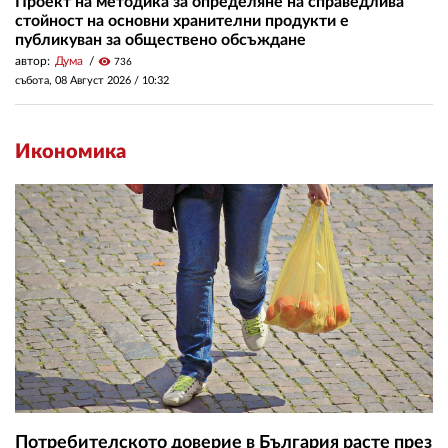
Проект на методика за определяне на справедлива
стойност на основни хранителни продукти е
публикуван за обществено обсъждане
автор:
Дума
visibility
736
събота, 08 Август 2026 /
10:32
Икономика
Потребителското доверие в България расте през