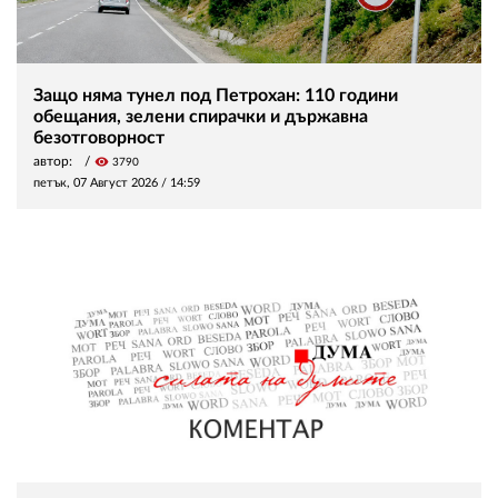
Защо няма тунел под Петрохан: 110 години
обещания, зелени спирачки и държавна
безотговорност
автор:
visibility
3790
петък, 07 Август 2026 /
14:59