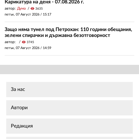
Карикатура на деня - 07.08.2026 г.
автор:
Дума
visibility
3635
петък, 07 Август 2026 /
15:17
Защо няма тунел под Петрохан: 110 години обещания,
зелени спирачки и държавна безотговорност
автор:
visibility
3745
петък, 07 Август 2026 /
14:59
За нас
Автори
Редакция