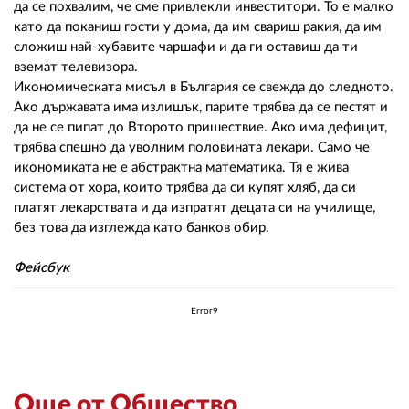
да се похвалим, че сме привлекли инвеститори. То е малко
като да поканиш гости у дома, да им свариш ракия, да им
сложиш най-хубавите чаршафи и да ги оставиш да ти
вземат телевизора.
Икономическата мисъл в България се свежда до следното.
Ако държавата има излишък, парите трябва да се пестят и
да не се пипат до Второто пришествие. Ако има дефицит,
трябва спешно да уволним половината лекари. Само че
икономиката не е абстрактна математика. Тя е жива
система от хора, които трябва да си купят хляб, да си
платят лекарствата и да изпратят децата си на училище,
без това да изглежда като банков обир.
Фейсбук
Error9
Още от Общество