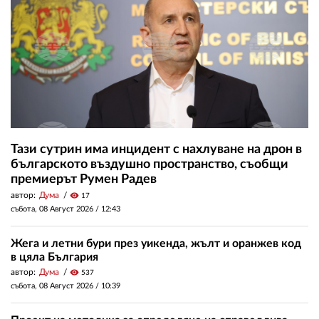
Тази сутрин има инцидент с нахлуване на дрон в
българското въздушно пространство, съобщи
премиерът Румен Радев
автор:
Дума
visibility
17
събота, 08 Август 2026 /
12:43
Жега и летни бури през уикенда, жълт и оранжев код
в цяла България
автор:
Дума
visibility
537
събота, 08 Август 2026 /
10:39