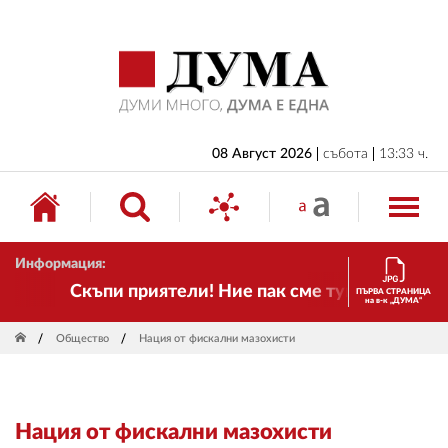
НАЧАЛО
БЪЛГАРИЯ
ИКОНОМИКА
ИЗБОРИ
08 Август 2026
събота
13:33 ч.
СВЯТ
ОБЩЕСТВО
Информация:
КУЛТУРА
Скъпи приятели! Ние пак сме тук! Времето се
ПЪРВА СТРАНИЦА
на в-к „ДУМА“
ЖИВОТ
Общество
Нация от фискални мазохисти
СПОРТ
ПРИЛОЖЕНИЯ
Нация от фискални мазохисти
ДРУГИ