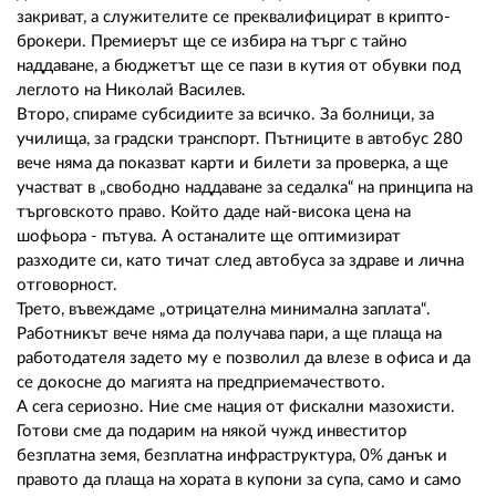
02 975 20 35
закриват, а служителите се преквалифицират в крипто-
брокери. Премиерът ще се избира на търг с тайно
наддаване, а бюджетът ще се пази в кутия от обувки под
леглото на Николай Василев.
Второ, спираме субсидиите за всичко. За болници, за
училища, за градски транспорт. Пътниците в автобус 280
вече няма да показват карти и билети за проверка, а ще
участват в „свободно наддаване за седалка“ на принципа на
търговското право. Който даде най-висока цена на
шофьора - пътува. А останалите ще оптимизират
разходите си, като тичат след автобуса за здраве и лична
отговорност.
Трето, въвеждаме „отрицателна минимална заплата“.
Работникът вече няма да получава пари, а ще плаща на
работодателя задето му е позволил да влезе в офиса и да
се докосне до магията на предприемачеството.
А сега сериозно. Ние сме нация от фискални мазохисти.
Готови сме да подарим на някой чужд инвеститор
безплатна земя, безплатна инфраструктура, 0% данък и
правото да плаща на хората в купони за супа, само и само