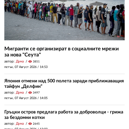
Мигранти се организират в социалните мрежи
за нова "Сеута"
автор:
Дума
visibility
3851
петък, 07 Август 2026 /
14:53
Япония отмени над 500 полета заради приближаващия
тайфун „Делфин“
автор:
Дума
visibility
3497
петък, 07 Август 2026 /
14:05
Гръцки остров предлага работа за доброволци - грижа
за бездомни котки
автор:
Дума
visibility
2645