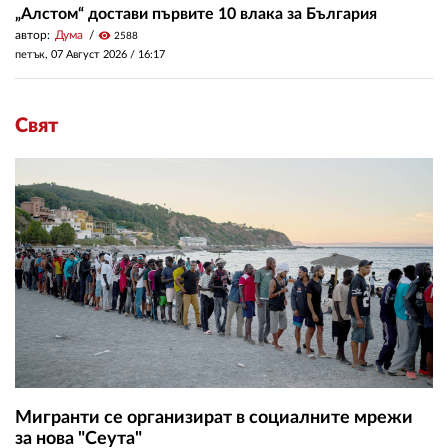
„Алстом“ достави първите 10 влака за България
автор:
Дума
visibility
2588
петък, 07 Август 2026 /
16:17
Свят
Мигранти се организират в социалните мрежи
за нова "Сеута"