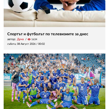
Спортът и футболът по телевизиите за днес
автор:
Дума
visibility
1634
събота, 08 Август 2026 /
00:02