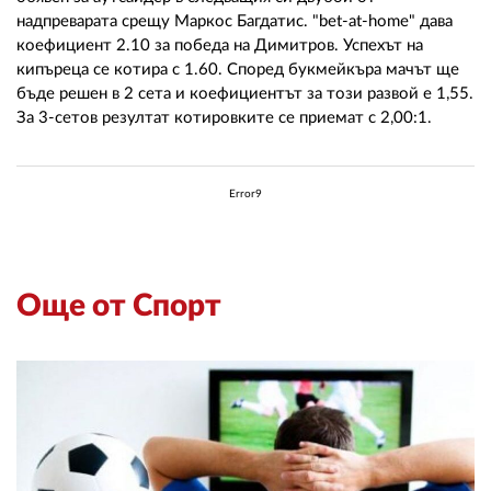
02 975 20 35
надпреварата срещу Маркос Багдатис. "bet-at-home" дава
коефициент 2.10 за победа на Димитров. Успехът на
кипъреца се котира с 1.60. Според букмейкъра мачът ще
бъде решен в 2 сета и коефициентът за този развой е 1,55.
За 3-сетов резултат котировките се приемат с 2,00:1.
Error9
Още от Спорт