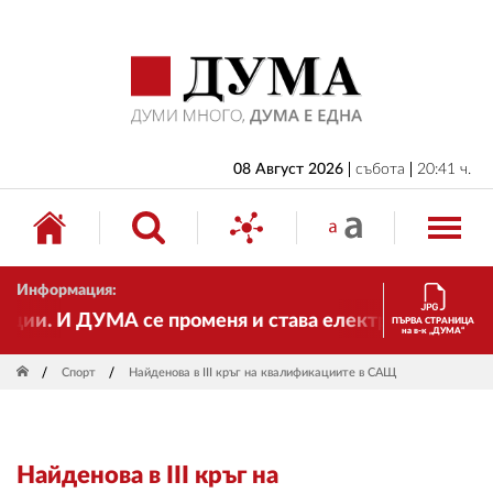
НАЧАЛО
БЪЛГАРИЯ
ИКОНОМИКА
ИЗБОРИ
08 Август 2026
събота
20:41 ч.
СВЯТ
ОБЩЕСТВО
Информация:
КУЛТУРА
и. И ДУМА се променя и става електронно издание, 
ПЪРВА СТРАНИЦА
на в-к „ДУМА“
ЖИВОТ
Спорт
Найденова в III кръг на квалификациите в САЩ
СПОРТ
ПРИЛОЖЕНИЯ
Найденова в III кръг на
ДРУГИ