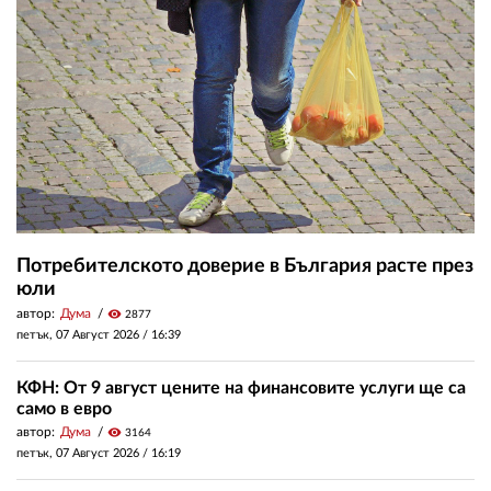
Потребителското доверие в България расте през
юли
автор:
Дума
visibility
2877
петък, 07 Август 2026 /
16:39
КФН: От 9 август цените на финансовите услуги ще са
само в евро
автор:
Дума
visibility
3164
петък, 07 Август 2026 /
16:19