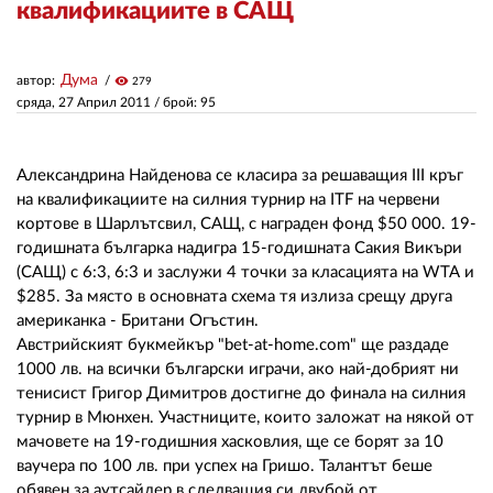
квалификациите в САЩ
ЗА НАС
Дума
автор:
visibility
279
АВТОРИ
сряда, 27 Април 2011
/ брой: 95
РЕДАКЦИЯ
Александрина Найденова се класира за решаващия III кръг
КОНТАКТИ
на квалификациите на силния турнир на ITF на червени
кортове в Шарлътсвил, САЩ, с награден фонд $50 000. 19-
РЕКЛАМА
годишната българка надигра 15-годишната Сакия Викъри
(САЩ) с 6:3, 6:3 и заслужи 4 точки за класацията на WТА и
АБОНАМЕНТ
$285. За място в основната схема тя излиза срещу друга
американка - Британи Огъстин.
УСЛОВИЯ ЗА ПОЛЗВАНЕ
Австрийският букмейкър "bet-at-home.com" ще раздаде
ПОЛИТИКА ЗА БИСКВИТКИТЕ
1000 лв. на всички български играчи, ако най-добрият ни
тенисист Григор Димитров достигне до финала на силния
ПОЛИТИКАТА ЗА
турнир в Мюнхен. Участниците, които заложат на някой от
ПОВЕРИТЕЛНОСТ
мачовете на 19-годишния хасковлия, ще се борят за 10
ваучера по 100 лв. при успех на Гришо. Талантът беше
обявен за аутсайдер в следващия си двубой от