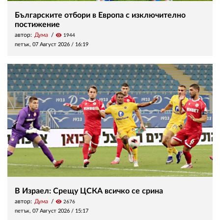
Българските отбори в Европа с изключително
постижение
автор:
Дума
visibility
1944
петък, 07 Август 2026 /
16:19
В Израел: Срещу ЦСКА всичко се срина
автор:
Дума
visibility
2676
петък, 07 Август 2026 /
15:17