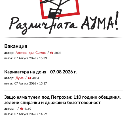
Ваканция
автор:
Александър Симов
visibility
3808
петък, 07 Август 2026 /
15:33
Карикатура на деня - 07.08.2026 г.
автор:
Дума
visibility
4054
петък, 07 Август 2026 /
15:17
Защо няма тунел под Петрохан: 110 години обещания,
зелени спирачки и държавна безотговорност
автор:
visibility
4160
петък, 07 Август 2026 /
14:59