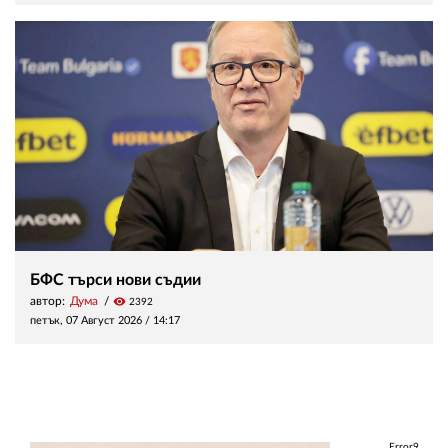
БФС търси нови съдии
автор:
Дума
visibility
2392
петък, 07 Август 2026 /
14:17
Error9