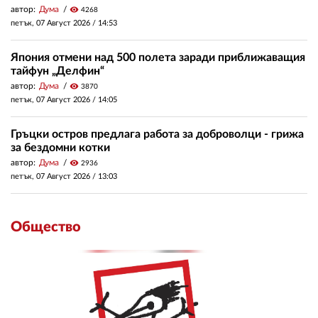
автор:
Дума
visibility
4268
петък, 07 Август 2026 /
14:53
Япония отмени над 500 полета заради приближаващия
тайфун „Делфин“
автор:
Дума
visibility
3870
петък, 07 Август 2026 /
14:05
Гръцки остров предлага работа за доброволци - грижа
за бездомни котки
автор:
Дума
visibility
2936
петък, 07 Август 2026 /
13:03
Общество