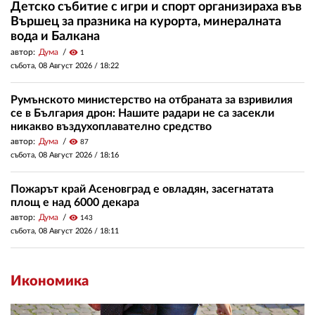
Детско събитие с игри и спорт организираха във
Вършец за празника на курорта, минералната
вода и Балкана
автор:
Дума
visibility
1
събота, 08 Август 2026 /
18:22
Румънското министерство на отбраната за взривилия
се в България дрон: Нашите радари не са засекли
никакво въздухоплавателно средство
автор:
Дума
visibility
87
събота, 08 Август 2026 /
18:16
Пожарът край Асеновград е овладян, засегнатата
площ е над 6000 декара
автор:
Дума
visibility
143
събота, 08 Август 2026 /
18:11
Икономика