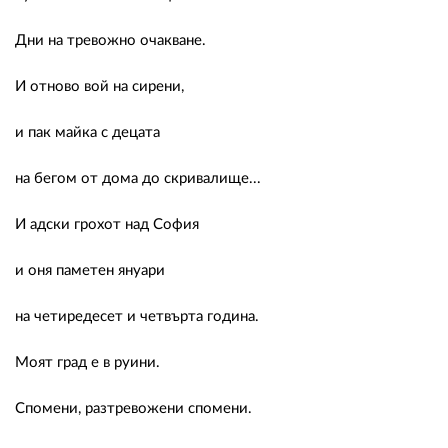
Дни на тревожно очакване.
И отново вой на сирени,
и пак майка с децата
на бегом от дома до скривалище...
И адски грохот над София
и оня паметен януари
на четиредесет и четвърта година.
Моят град е в руини.
Спомени, разтревожени спомени.