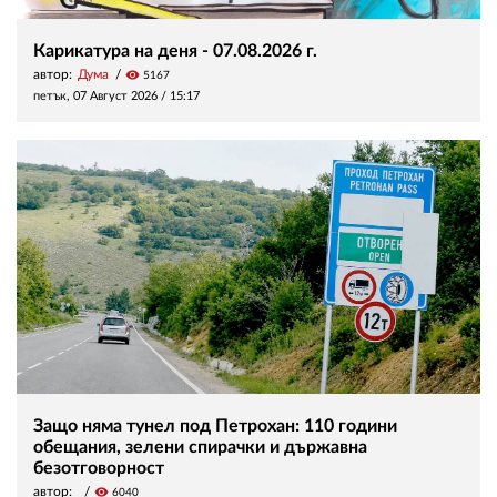
Карикатура на деня - 07.08.2026 г.
автор:
Дума
visibility
5167
петък, 07 Август 2026 /
15:17
Защо няма тунел под Петрохан: 110 години
обещания, зелени спирачки и държавна
безотговорност
автор:
visibility
6040