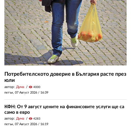
Потребителското доверие в България расте през
юли
автор:
Дума
visibility
4000
петък, 07 Август 2026 /
16:39
КФН: От 9 август цените на финансовите услуги ще са
само в евро
автор:
Дума
visibility
4283
петък, 07 Август 2026 /
16:19