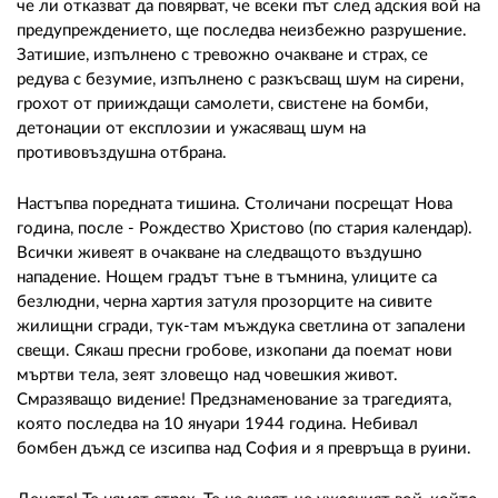
че ли отказват да повярват, че всеки път след адския вой на
предупреждението, ще последва неизбежно разрушение.
Затишие, изпълнено с тревожно очакване и страх, се
редува с безумие, изпълнено с разкъсващ шум на сирени,
грохот от прииждащи самолети, свистене на бомби,
детонации от експлозии и ужасяващ шум на
противовъздушна отбрана.
Настъпва поредната тишина. Столичани посрещат Нова
година, после - Рождество Христово (по стария календар).
Всички живеят в очакване на следващото въздушно
нападение. Нощем градът тъне в тъмнина, улиците са
безлюдни, черна хартия затуля прозорците на сивите
жилищни сгради, тук-там мъждука светлина от запалени
свещи. Сякаш пресни гробове, изкопани да поемат нови
мъртви тела, зеят зловещо над човешкия живот.
Смразяващо видение! Предзнаменование за трагедията,
която последва на 10 януари 1944 година. Небивал
бомбен дъжд се изсипва над София и я превръща в руини.