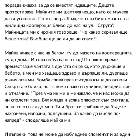
пораздвижваха, за да се вместят идващите. Децата
протестираха. Майките им шептяха нещо, като се мъчеха
да ги успокоят. По-късно разбрах, че това било мазето на
жилищна кооперация близо до нас, на ул. "Струга".
Майчицата ми с ирония говореше: "Че какво скривалище
беше това? Въобще щеше ли да ни спаси?".
Майка живее с нас на бегом, ту до мазето на кооперацията,
ту до дома. И това побутване отзад! По някое време
преместваше чантата в другата си ръка, като държеше и
бебето, а мен ме хващаше здраво и дърпаше ли, дърпаше
ръчичката ми. Бомба срива през съседна къща до основи.
Смъртта е близо, но тя няма право на униние, бездействие
и отчаяние. "През ума не ми е минавало, че и нас може да
ни сполети това. Бях млада и всяка опасност съм смятала,
че не се отнася до мен. Ти и брат ти трябваше да бъдете
нахранени, изпрани, подсушени. За какво да мисля по-
напред" - споделяше майка ми.
И въпреки това не може да избледнее споменът й за един