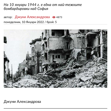
На 10 януари 1944 г. е една от най-тежките
бомбардировки над София
ЗА НАС
Джуни Александрова
автор:
visibility
4873
понеделник, 10 Януари 2022
/ брой: 5
АВТОРИ
РЕДАКЦИЯ
КОНТАКТИ
РЕКЛАМА
АБОНАМЕНТ
УСЛОВИЯ ЗА ПОЛЗВАНЕ
ПОЛИТИКА ЗА БИСКВИТКИТЕ
ПОЛИТИКАТА ЗА
ПОВЕРИТЕЛНОСТ
Джуни Александрова