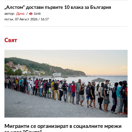
„Алстом“ достави първите 10 влака за България
автор:
Дума
visibility
3648
петък, 07 Август 2026 /
16:17
Свят
Мигранти се организират в социалните мрежи