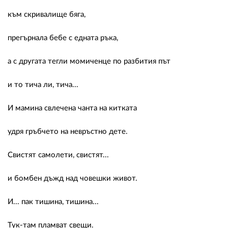
към скривалище бяга,
прегърнала бебе с едната ръка,
а с другата тегли момиченце по разбития път
и то тича ли, тича...
И мамина свлечена чанта на китката
удря гръбчето на невръстно дете.
Свистят самолети, свистят...
и бомбен дъжд над човешки живот.
И... пак тишина, тишина...
Тук-там пламват свещи.