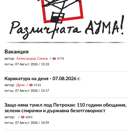
Ваканция
автор:
Александър Симов
visibility
4774
петък, 07 Август 2026 /
15:33
Карикатура на деня - 07.08.2026 г.
автор:
Дума
visibility
5154
петък, 07 Август 2026 /
15:17
Защо няма тунел под Петрохан: 110 години обещания,
зелени спирачки и държавна безотговорност
автор:
visibility
6001
петък, 07 Август 2026 /
14:59