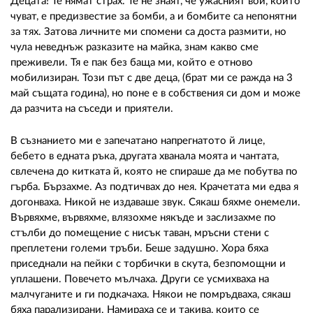
Децата! Те нямат страх. Те не знаят, че ужасният вой, който
чуват, е предизвестие за бомби, а и бомбите са непонятни
за тях. Затова личните ми спомени са доста размити, но
чула неведнъж разказите на майка, знам какво сме
преживели. Тя е пак без баща ми, който е отново
мобилизиран. Този път с две деца, (брат ми се ражда на 3
май същата година), но поне е в собствения си дом и може
да разчита на съседи и приятели.
В съзнанието ми е запечатано напрегнатото й лице,
бебето в едната ръка, другата хванала моята и чантата,
свлечена до китката й, която не спираше да ме побутва по
гърба. Бързахме. Аз подтичвах до нея. Крачетата ми едва я
догонваха. Никой не издаваше звук. Сякаш бяхме онемели.
Вървяхме, вървяхме, влязохме някъде и заслизахме по
стълби до помещение с нисък таван, мръсни стени с
преплетени големи тръби. Беше задушно. Хора бяха
приседнали на пейки с торбички в скута, безпомощни и
уплашени. Повечето мълчаха. Други се усмихваха на
малчуганите и ги подкачаха. Някои не помръдваха, сякаш
бяха парализирани. Намираха се и такива, които се