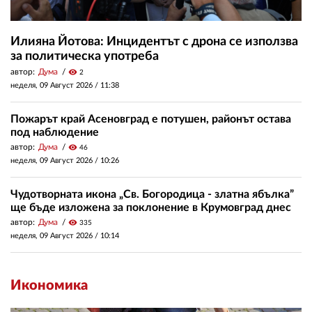
Илияна Йотова: Инцидентът с дрона се използва
за политическа употреба
автор:
Дума
visibility
2
неделя, 09 Август 2026 /
11:38
Пожарът край Асеновград е потушен, районът остава
под наблюдение
автор:
Дума
visibility
46
неделя, 09 Август 2026 /
10:26
Чудотворната икона „Св. Богородица - златна ябълка”
ще бъде изложена за поклонение в Крумовград днес
автор:
Дума
visibility
335
неделя, 09 Август 2026 /
10:14
Икономика