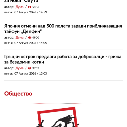
за нова "Сеута"
автор:
Дума
visibility
5486
петък, 07 Август 2026 /
14:53
Япония отмени над 500 полета заради приближаващия
тайфун „Делфин“
автор:
Дума
visibility
4900
петък, 07 Август 2026 /
14:05
Гръцки остров предлага работа за доброволци - грижа
за бездомни котки
автор:
Дума
visibility
3732
петък, 07 Август 2026 /
13:03
Общество