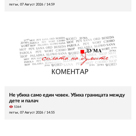
петък, 07 Август 2026 /
14:59
Не убиха само един човек. Убиха границата между
дете и палач
visibility
5364
петък, 07 Август 2026 /
14:55