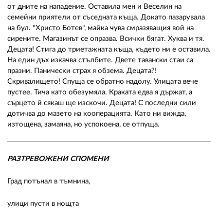
от дните на нападение. Оставила мен и Веселин на
семейни приятели от съседната къща. Докато пазарувала
на бул. "Христо Ботев", майка чува смразяващия вой на
сирените. Магазинът се опразва. Всички бягат. Хуква и тя.
Децата! Стига до триетажната къща, където ни е оставила.
На един дъх изкачва стълбите. Двете тавански стаи са
празни. Панически страх я обзема. Децата?!
Скривалището! Спуща се обратно надолу. Улицата вече
пустее. Тича като обезумяла. Краката едва я държат, а
сърцето й сякаш ще изскочи. Децата! С последни сили
дотичва до мазето на кооперацията. Като ни вижда,
изтощена, замаяна, но успокоена, се отпуща.
РАЗТРЕВОЖЕНИ СПОМЕНИ
Град потънал в тъмнина,
улици пусти в нощта