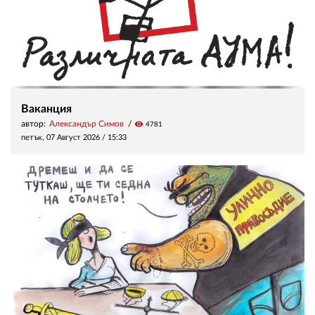
Ваканция
автор:
Александър Симов
visibility
4781
петък, 07 Август 2026 /
15:33