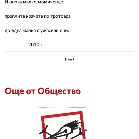
И онова малко момиченце
преплита крачета по тротоара
до една майка с ужасени очи.
2010 г.
Error9
Още от Общество