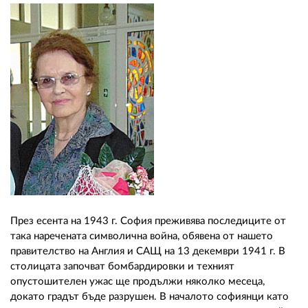
02 975 20 35
През есента на 1943 г. София преживява последиците от
така наречената символична война, обявена от нашето
правителство на Англия и САЩ на 13 декември 1941 г. В
столицата започват бомбардировки и техният
опустошителен ужас ще продължи няколко месеца,
докато градът бъде разрушен. В началото софиянци като