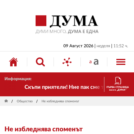
НАЧАЛО
БЪЛГАРИЯ
ИКОНОМИКА
ИЗБОРИ
09 Август 2026
неделя
11:52 ч.
СВЯТ
ОБЩЕСТВО
Информация:
КУЛТУРА
Скъпи приятели! Ние пак сме тук! Времето се
ПЪРВА СТРАНИЦА
на в-к „ДУМА“
ЖИВОТ
Общество
Не избледнява споменът
СПОРТ
ПРИЛОЖЕНИЯ
Не избледнява споменът
ДРУГИ