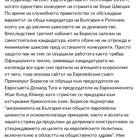
когато единствен конкурент на страната ни беше Швеция.
По време на служебното правителство се обсъждаше
вариантът за обща кандидатура на България и Румъния,
която уж да увеличи шансовете ни за домакинство.
Впоследствие третият кабинет на Борисов заложи на
самостоятелна кандидатура, която обаче не ни отрежда и
минимални шансове пред останалите конкуренти. Просто
защото пак не сме си свършили работата както трябва.
Официалното писмо, заявяващо кандидатурата ни,
изглежда все едно сме пратили на агенцията ксерокопие
от него, това показва сайтът на Европейския съвет.
Премиерът Борисов се обръща към председателя на
Евросъвета Доналд Туск и председателя на Еврокомисията
Жан-Клод Юнкер, като стриктно се придържа към
изтъркания брюкселски език. Борисов подчертава
"ангажимента на България към общите европейски
ценности и основополагащи принципи, както и волята на
нашата страна да продължи да допринася конструктивно за
утвърждаването на целите на европейските политики,
включително в областта на общественото здраве". Ние