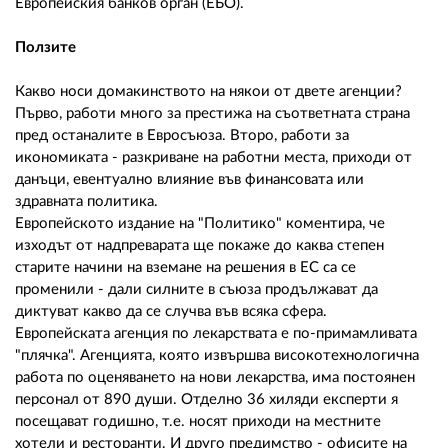
02 975 20 35
Европейския банков орган (ЕБО).
Ползите
Какво носи домакинството на някои от двете агенции?
Първо, работи много за престижа на съответната страна
пред останалите в Евросъюза. Второ, работи за
икономиката - разкриване на работни места, приходи от
данъци, евентуално влияние във финансовата или
здравната политика.
Европейското издание на "Политико" коментира, че
изходът от надпреварата ще покаже до каква степен
старите начини на вземане на решения в ЕС са се
променили - дали силните в съюза продължават да
диктуват какво да се случва във всяка сфера.
Европейската агенция по лекарствата е по-примамливата
"плячка". Агенцията, която извършва високотехнологична
работа по оценяването на нови лекарства, има постоянен
персонал от 890 души. Отделно 36 хиляди експерти я
посещават годишно, т.е. носят приходи на местните
хотели и ресторанти. И друго предимство - офисите на