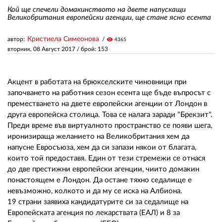
Кой ще спечели домакинството на двете напускащи
Великобритания европейски агенции, ще стане ясно есента
ЗА НАС
Кристиела Симеонова
автор:
visibility
4365
АВТОРИ
вторник, 08 Август 2017
/ брой: 153
РЕДАКЦИЯ
Акцент в работата на брюкселските чиновници при
КОНТАКТИ
започването на работния сезон есента ще бъде въпросът с
преместването на двете европейски агенции от Лондон в
РЕКЛАМА
друга европейска столица. Това се налага заради "Брекзит".
АБОНАМЕНТ
Преди време във виртуалното пространство се появи шега,
иронизираща желанието на Великобритания хем да
УСЛОВИЯ ЗА ПОЛЗВАНЕ
напусне Евросъюза, хем да си запази някои от благата,
които той предоставя. Един от тези стремежи се отнася
ПОЛИТИКА ЗА БИСКВИТКИТЕ
до две престижни европейски агенции, чиито домакин
понастоящем е Лондон. Да остане тяхно седалище е
ПОЛИТИКАТА ЗА
невъзможно, колкото и да му се иска на Албиона.
ПОВЕРИТЕЛНОСТ
19 страни заявиха кандидатурите си за седалище на
Европейската агенция по лекарствата (ЕАЛ) и 8 за