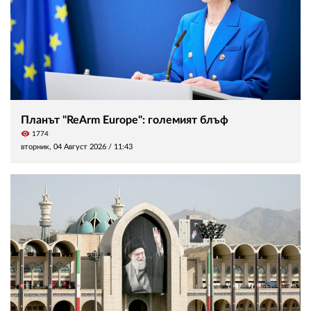
Планът "ReArm Europe": големият блъф
visibility
1774
вторник, 04 Август 2026 /
11:43