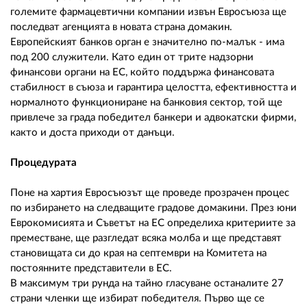
големите фармацевтични компании извън Евросъюза ще
последват агенцията в новата страна домакин.
Европейският банков орган е значително по-малък - има
под 200 служители. Като един от трите надзорни
финансови органи на ЕС, който поддържа финансовата
стабилност в съюза и гарантира целостта, ефективността и
нормалното функциониране на банковия сектор, той ще
привлече за града победител банкери и адвокатски фирми,
както и доста приходи от данъци.
Процедурата
Поне на хартия Евросъюзът ще проведе прозрачен процес
по избирането на следващите градове домакини. През юни
Еврокомисията и Съветът на ЕС определиха критериите за
преместване, ще разгледат всяка молба и ще представят
становищата си до края на септември на Комитета на
постоянните представители в ЕС.
В максимум три рунда на тайно гласуване останалите 27
страни членки ще избират победителя. Първо ще се