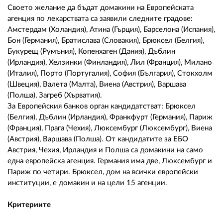
Своето желание да бъдат домакини на Европейската
агенция по лекарствата са заявили следните градове:
Амстердам (Холандия), Атина (Гърция), Барселона (Испания),
Бон (Германия), Братислава (Словакия), Брюксел (Белгия),
Букурещ (Румъния), Копенхаген (Дания), Дъблин
(Ирландия), Хелзинки (Финландия), Лил (Франция), Милано
(Италия), Порто (Португалия), София (България), Стокхолм
(Швеция), Валета (Малта), Виена (Австрия), Варшава
(Полша), Загреб (Хърватия).
За Европейския банков орган кандидатстват: Брюксел
(Белгия), Дъблин (Ирландия), Франкфурт (Германия), Париж
(Франция), Прага (Чехия), Люксембург (Люксембург), Виена
(Австрия), Варшава (Полша). От кандидатите за ЕБО
Австрия, Чехия, Ирландия и Полша са домакини на само
една европейска агенция. Германия има две, Люксембург и
Париж по четири. Брюксел, дом на всички европейски
институции, е домакин и на цели 15 агенции.
Критериите