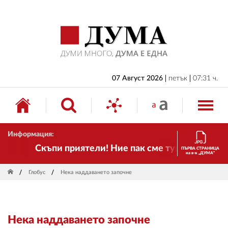
НАЧАЛО
БЪЛГАРИЯ
ИКОНОМИКА
ИЗБОРИ
07 Август 2026
петък
07:31 ч.
СВЯТ
ОБЩЕСТВО
Информация:
КУЛТУРА
Скъпи приятели! Ние пак сме тук! Времето се п
ПЪРВА СТРАНИЦА
на в-к „ДУМА“
ЖИВОТ
Глобус
Нека наддаването започне
СПОРТ
ПРИЛОЖЕНИЯ
Нека наддаването започне
ДРУГИ