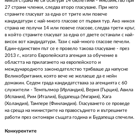
никоя страна не си осигури 14 бюлетини - мнозинство при
27 страни членки, следва второ гласуване. При него
страните гласуват за една от трите или повече
кандидатури с най-много гласове от първия тур. Ако никоя
страна не получи 14 или повече гласове, следва трети кръг,
в който страните гласуват за една от двете останали с най-
висок вот кандидатури. Тази с най-много гласове печели.
Един-единствен път се е провело такова гласуване - през
2013 г., когато Европейската агенция за обучение в
областта на прилагането на европейското и
международното законодателство трябваше да напусне
Великобритания, която вече не желаеше да е нейн
домакин. Седем града кандидатстваха за агенцията с 60
служители - Темпълмор (Ирландия), Верия (Гърция), Авила
(Испания), Рим (Италия), Будапеща (Унгария), Хага
(Холандия), Тампере (Финландия). Гласуването се проведе
на среща на министрите на правосъдието и вътрешните
работи през октомври същата година и Будапеща спечели.
Конкурентите