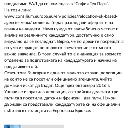
предлагаме ЕАЛ да се помещава в "София Тех Парк".
На този линк -
www.consilium.europa.eu/en/policies/relocation-uk-based-
agencies/ema/ може да бъдат разгледани офертите на
всички кандидати. Няма нужда от задълбочено четене и
анализ на различните кандидатури, достатъчно е само
визуално да се погледнат. Вярно, че по дрехите посрещат, а
по ума изпращат, но първото впечатление е от много
важно значение. В този случай то е индикация за времето,
отделено за подготовката на кандидатурата и начина на
представянето й.
Освен това България е една от малкото страни, делегации
на които не са посетили официално агенцията, чийто
домакин искат да бъдат. Още през октомври 2016 г.
Унгария е изпратила делегация, австрийски делегати три
пъти са я посетили, датски и френски - два пъти. Някои
държави са представили кандидатурите си на официални
събития в столицата на Евросъюза Брюксел.