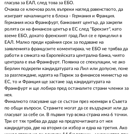
гласува за ЕАЛ, след това за ЕБО.
Очаква се ключова роля, въпреки наглед равенството, да
изиграят началниците в блока - Германия и Франция.
Германия иска Франкфурт, банковият център, да закрепи
ролята си на финансов център в ЕС след "Брекзит", като
вземе ЕБО, докато френският град Лил се е прицелил в
ЕАЛ. Малко преди крайния срок за подаване на
заявленията французите коментираха, че ЕБО не трябва да
работи в сянката на Европейската централна банка, чиято
централа е във Франкфурт. Появиха се спекулации, че ако
Берлин подкрепи кандидатурата на Лил или допусне, поне
за разглеждане, идеята на Париж за финансов министър на
ЕС, то и Франция ще застане зад кандидатурата на
Франкфурт и ще лобира пред останалите страни членки за
нея.
Финалното гласуване ще се състои през ноември в Съвета
по общи въпроси. Страните могат да се въздържат или да
гласуват за себе си. В първия тур всяка страна има 6 точки.
Три от тях трябва да даде на предпочитаната от нея
кандидатура, две на втория си избор и една на третия. Ако