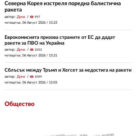
Северна Корея изстреля поредна балистична
ракета
автор:
Дума
visibility
997
четвъртък, 06 Август 2026 /
15:23
Еврокомисията призова страните от ЕС да дадат
ракети за ПВО на Украйна
автор:
Дума
visibility
1053
четвъртък, 06 Август 2026 /
15:21
Сблъсък между Тръмп и Хегсет за недостига на ракети
автор:
Дума
visibility
1099
четвъртък, 06 Август 2026 /
15:03
Общество