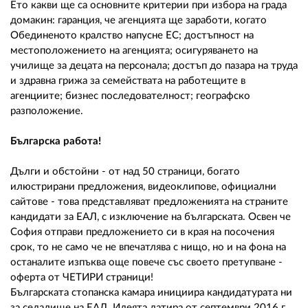
Ето какви ще са основните критерии при избора на града
домакин: гаранция, че агенцията ще заработи, когато
Обединеното кралство напусне ЕС; достъпност на
местоположението на агенцията; осигуряването на
училище за децата на персонала; достъп до пазара на труда
и здравна грижа за семействата на работещите в
агенциите; бизнес последователност; географско
разположение.
Българска работа!
Дълги и обстойни - от над 50 страници, богато
илюстрирани предложения, видеоклипове, официални
сайтове - това представляват предложенията на страните
кандидати за ЕАЛ, с изключение на българската. Освен че
София отправи предложението си в края на посочения
срок, то не само че не впечатлява с нищо, но и на фона на
останалите изпъква още повече със своето претупване -
оферта от ЧЕТИРИ страници!
Българската стопанска камара инициира кандидатурата ни
за седалище на ЕАЛ. Идеята датира от септември 2016 г.,