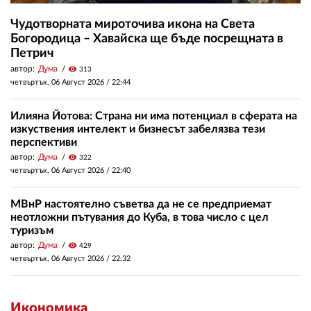
Чудотворната мироточива икона на Света
Богородица – Хавайска ще бъде посрещната в
Петрич
автор:
Дума
visibility
313
четвъртък, 06 Август 2026 /
22:44
Илияна Йотова: Страна ни има потенциал в сферата на
изкуствения интелект и бизнесът забелязва тези
перспективи
автор:
Дума
visibility
322
четвъртък, 06 Август 2026 /
22:40
МВнР настоятелно съветва да не се предприемат
неотложни пътувания до Куба, в това число с цел
туризъм
автор:
Дума
visibility
429
четвъртък, 06 Август 2026 /
22:32
Икономика