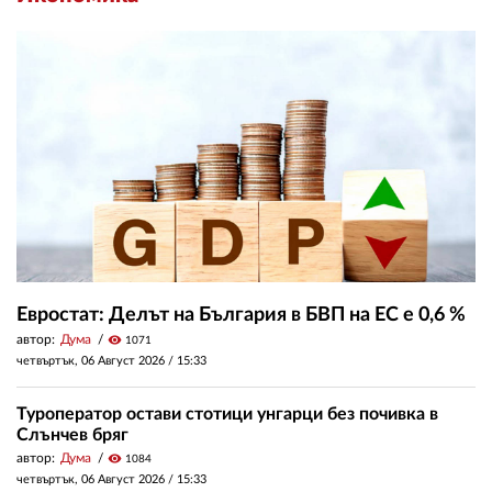
Евростат: Делът на България в БВП на ЕС е 0,6 %
автор:
Дума
visibility
1071
четвъртък, 06 Август 2026 /
15:33
Туроператор остави стотици унгарци без почивка в
Слънчев бряг
автор:
Дума
visibility
1084
четвъртък, 06 Август 2026 /
15:33