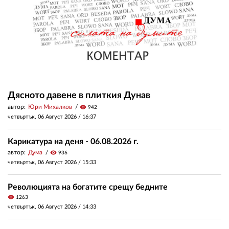
Дясното давене в плиткия Дунав
автор:
Юри Михалков
visibility
942
четвъртък, 06 Август 2026 /
16:37
Карикатура на деня - 06.08.2026 г.
автор:
Дума
visibility
936
четвъртък, 06 Август 2026 /
15:33
Революцията на богатите срещу бедните
visibility
1263
четвъртък, 06 Август 2026 /
14:33