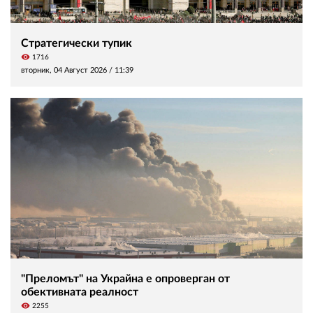
Стратегически тупик
visibility
1716
вторник, 04 Август 2026 /
11:39
"Преломът" на Украйна е опроверган от
обективната реалност
visibility
2255