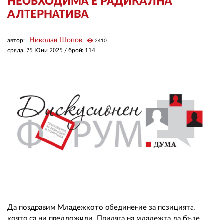
НЕОБХОДИМА Е РАДИКАЛНА
АЛТЕРНАТИВА
ЗА НАС
Николай Шопов
автор:
visibility
2410
АВТОРИ
сряда, 25 Юни 2025
/ брой: 114
РЕДАКЦИЯ
КОНТАКТИ
РЕКЛАМА
АБОНАМЕНТ
УСЛОВИЯ ЗА ПОЛЗВАНЕ
ПОЛИТИКА ЗА БИСКВИТКИТЕ
ПОЛИТИКАТА ЗА
ПОВЕРИТЕЛНОСТ
Да поздравим Младежкото обединение за позицията,
която са ни предложили. Приляга на младежта да бъде