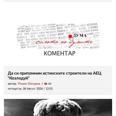
Да си припомним истинските строители на АЕЦ
"Козлодуй"
автор:
Румен Овчаров
visibility
40
четвъртък, 06 Август 2026 /
12:55