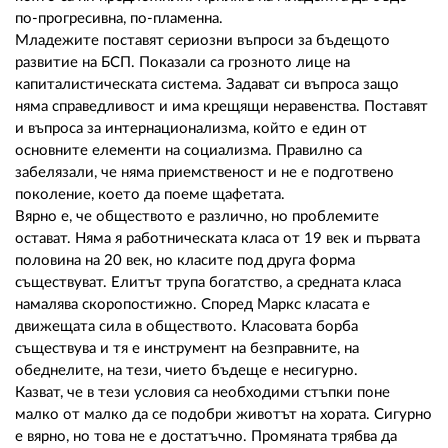
02 975 20 35
по-прогресивна, по-пламенна.
Младежите поставят сериозни въпроси за бъдещото
развитие на БСП. Показали са грозното лице на
капиталистическата система. Задават си въпроса защо
няма справедливост и има крещящи неравенства. Поставят
и въпроса за интернационализма, който е един от
основните елементи на социализма. Правилно са
забелязали, че няма приемственост и не е подготвено
поколение, което да поеме щафетата.
Вярно е, че обществото е различно, но проблемите
остават. Няма я работническата класа от 19 век и първата
половина на 20 век, но класите под друга форма
съществуват. Елитът трупа богатство, а средната класа
намалява скоропостижно. Според Маркс класата е
движещата сила в обществото. Класовата борба
съществува и тя е инструмент на безправните, на
обеднелите, на тези, чието бъдеще е несигурно.
Казват, че в тези условия са необходими стъпки поне
малко от малко да се подобри животът на хората. Сигурно
е вярно, но това не е достатъчно. Промяната трябва да