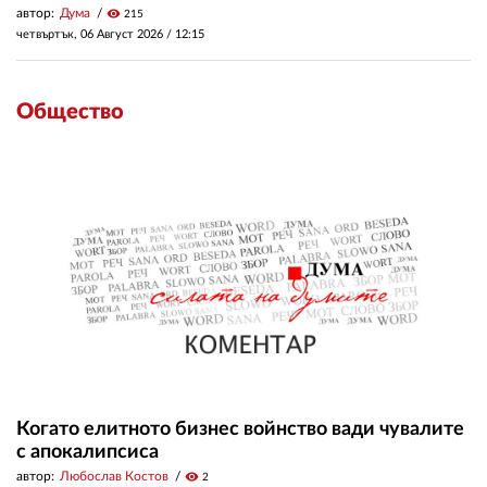
автор:
Дума
visibility
215
четвъртък, 06 Август 2026 /
12:15
Общество
Когато елитното бизнес войнство вади чувалите
с апокалипсиса
автор:
Любослав Костов
visibility
2