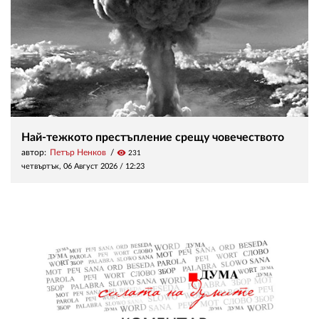
Най-тежкото престъпление срещу човечеството
автор:
Петър Ненков
visibility
231
четвъртък, 06 Август 2026 /
12:23