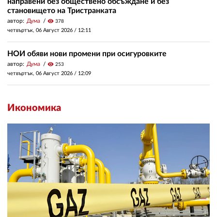
направени без обществено обсъждане и без
становището на Тристранката
автор:
Дума
visibility
378
четвъртък, 06 Август 2026 /
12:11
НОИ обяви нови промени при осигуровките
автор:
Дума
visibility
253
четвъртък, 06 Август 2026 /
12:09
Икономика