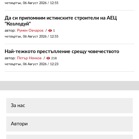
четвъртък, 06 Август 2026 /
12:55
Да си припомним истинските строители на АЕЦ
"Козлодуй"
автор:
Румен Овчаров
visibility
1
четвъртък, 06 Август 2026 /
12:55
Най-тежкото престъпление срещу човечеството
автор:
Петър Ненков
visibility
218
четвъртък, 06 Август 2026 /
12:23
За нас
Автори