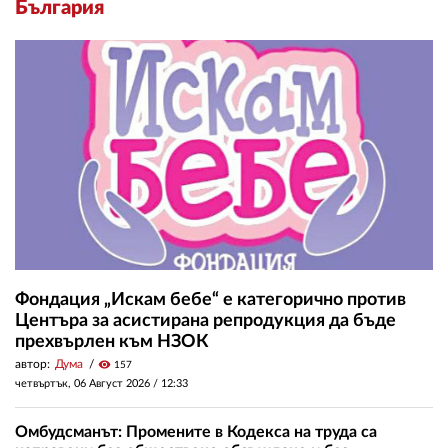
България
Фондация „Искам бебе“ е категорично против
Центъра за асистирана репродукция да бъде
прехвърлен към НЗОК
автор:
Дума
visibility
157
четвъртък, 06 Август 2026 /
12:33
Омбудсманът: Промените в Кодекса на труда са