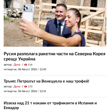
Русия разполага ракетни части на Северна Корея
срещу Украйна
автор:
Дума
visibility
114
четвъртък, 06 Август 2026 /
12:45
Тръмп: Петролът на Венецуела е наш трофей!
автор:
Дума
visibility
173
четвъртък, 06 Август 2026 /
12:31
Иззеха над 21 т кокаин от трафиканти в Испания и
Еквадор