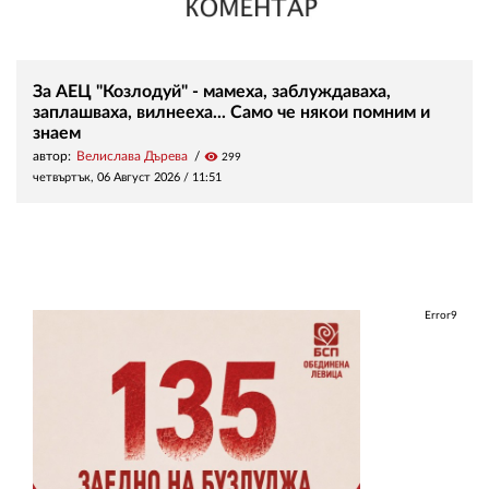
За АЕЦ "Козлодуй" - мамеха, заблуждаваха,
заплашваха, вилнееха... Само че някои помним и
знаем
автор:
Велислава Дърева
visibility
299
четвъртък, 06 Август 2026 /
11:51
Error9