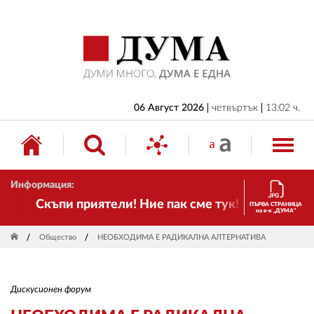
НАЧАЛО
БЪЛГАРИЯ
ИКОНОМИКА
ИЗБОРИ
06 Август 2026
четвъртък
13:02 ч.
СВЯТ
ОБЩЕСТВО
Информация:
КУЛТУРА
Скъпи приятели! Ние пак сме тук! Времето се п
ПЪРВА СТРАНИЦА
на в-к „ДУМА“
ЖИВОТ
Общество
НЕОБХОДИМА Е РАДИКАЛНА АЛТЕРНАТИВА
СПОРТ
ПРИЛОЖЕНИЯ
Дискусионен форум
ДРУГИ