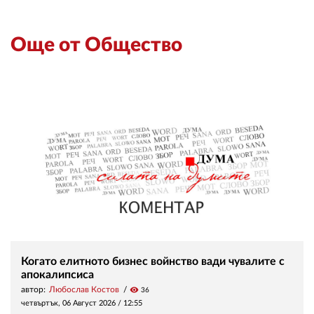
Още от Общество
Когато елитното бизнес войнство вади чувалите с
апокалипсиса
автор:
Любослав Костов
visibility
36
четвъртък, 06 Август 2026 /
12:55