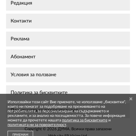
Редакция
Контакти
Реклама
Абонамент
Условия за ползване
Политика за бисквитките
Използвайки този сайт Вие приемате, че използваме „бисквитки",
които ни помагат за подобряване на преживяването на
Политиката за поверителност
потребителите, за персонализиране на съдържанието и
рекламите, и за анализ на посещаемостта. За повече информация
можете да прочетете нашата
политика за бисквитките
и
политиката ни за поверителност
.
Copyright © 2026 ДУМА. Всички права запазени
ПРИЕМАМ