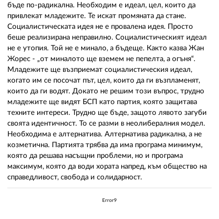
бъде по-радикална. Необходим е идеал, цел, които да
привлекат младежите. Те искат промяната да стане.
Социалистическата идея не е провалена идея. Просто
беше реализирана неправилно. Социалистическият идеал
не е утопия. Той не е минало, а бъдеще. Както казва Жан
Жорeс - „от миналото ще вземем не пепелта, а огъня“.
Младежите ще възприемат социалистическия идеал,
когато им се посочат път, цел, които да ги възпламенят,
които да ги водят. Докато не решим този въпрос, трудно
младежите ще видят БСП като партия, която защитава
техните интереси. Трудно ще бъде, защото лявото загуби
своята идентичност. То се разми в неолибералния модел.
Необходима е алтернатива. Алтернатива радикална, а не
козметична. Партията трябва да има програма минимум,
която да решава насъщни проблеми, но и програма
максимум, която да води хората напред, към общество на
справедливост, свобода и солидарност.
Error9