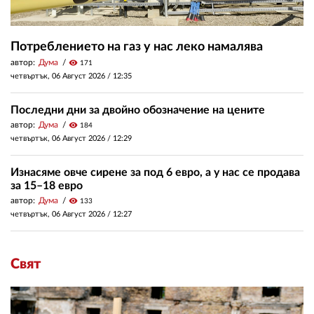
Потреблението на газ у нас леко намалява
автор:
Дума
visibility
171
четвъртък, 06 Август 2026 /
12:35
Последни дни за двойно обозначение на цените
автор:
Дума
visibility
184
четвъртък, 06 Август 2026 /
12:29
Изнасяме овче сирене за под 6 евро, а у нас се продава
за 15–18 евро
автор:
Дума
visibility
133
четвъртък, 06 Август 2026 /
12:27
Свят