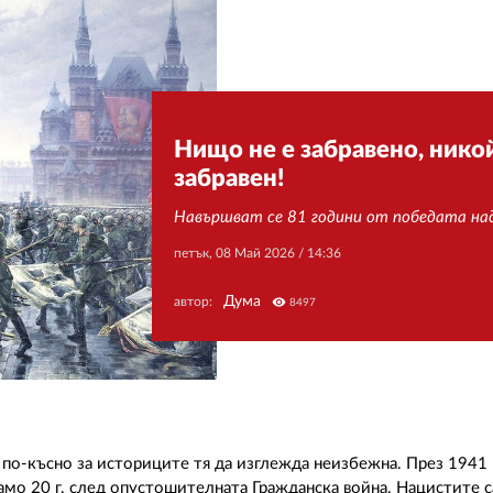
Нищо не е забравено, никой
забравен!
Навършват се 81 години от победата н
петък, 08 Май 2026 /
14:36
Дума
автор:
visibility
8497
по-късно за историците тя да изглежда неизбежна. През 1941 г
амо 20 г. след опустошителната Гражданска война. Нацистите с