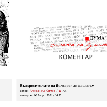
Възкресителите на българския фашизъм
автор:
Александър Симов
visibility
731
четвъртък, 06 Август 2026 /
14:33