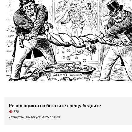
Революцията на богатите срещу бедните
visibility
775
четвъртък, 06 Август 2026 /
14:33