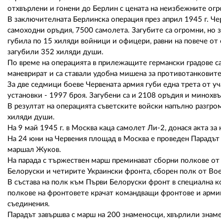
отхвърлени и гонени до Берлин с цената на неизбежните ог
В заключителната Берлинска операция през април 1945 г. Че
самоходни оръдия, 7500 самолета. Загубите са огромни, но 
губила по 15 хиляди войници и офицери, равни на повече от
загубили 352 хиляди души.
По време на операцията в прилежащите германски градове са 
маневрират и са ставали удобна мишена за противотанковите 
За две седмици боеве Червената армия губи една трета от у
установки - 1997 броя. Загубени са и 2108 оръдия и минохвъ
В резултат на операцията съветските войски напълно разгром
хиляди души.
На 9 май 1945 г. в Москва каца самолет Ли-2, донася акта за
На 24 юни на Червения площад в Москва е проведен Парадът
маршал Жуков.
На парада с тържествен марш преминават сборни полкове от
Белоруски и четирите Украински фронта, сборен полк от Во
В състава на полк към Първи Белоруски фронт в специална к
полкове на фронтовете крачат командващи фронтове и армии,
съединения.
Парадът завършва с марш на 200 знаменосци, хвърлили знам