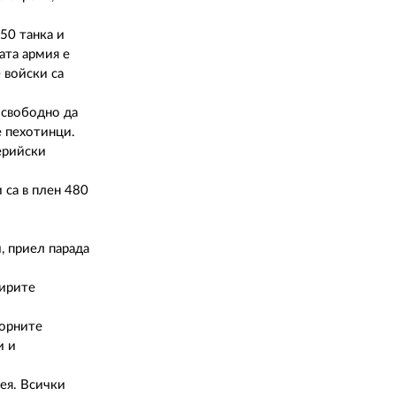
02 975 20 35
50 танка и
ата армия е
 войски са
 свободно да
е пехотинци.
ерийски
 са в плен 480
, приел парада
тирите
борните
и и
ея. Всички