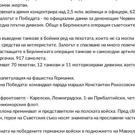
ромни жертви.
рвената армия концентрира над 2,5 млн. войници и офицери, 62
залогът е Победата - по официални данни за денонощие Червен
 една плътна дивизия. Общо в Берлинската операция съветските
въведени танкове в бойния ред на пехотата, които не са могли
средства на хитлеристите. Залогът е спасяване на много повеч
частващите в Берлинската операция танкове и самоходни артил
ргачки, 917 самолета.
яват 70 пехотни, 12 танкови и 11 моторизирани дивизии, взети
 капитулация на фашистка Германия.
 на Победата: командвал парада маршал Константин Рокосовски
 фронтовете - Карелски, Ленинградски, 1-ви Прибалтийски, че
енноморския флот.
олона преминават и представители на полската войска. Пред с
 герои на Съветския съюз носят знамената на прославени част
ената на победените германски войски в подножието на Мавзол