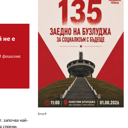
ЗА НАС
АВТОРИ
РЕДАКЦИЯ
 не е
КОНТАКТИ
ад фашизма
РЕКЛАМА
АБОНАМЕНТ
УСЛОВИЯ ЗА ПОЛЗВАНЕ
ПОЛИТИКА ЗА БИСКВИТКИТЕ
ПОЛИТИКАТА ЗА
ПОВЕРИТЕЛНОСТ
Error9
. започва най-
а спрени,