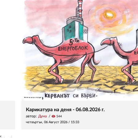
Карикатура на деня - 06.08.2026 г.
автор:
Дума
visibility
544
четвъртък, 06 Август 2026 /
15:33