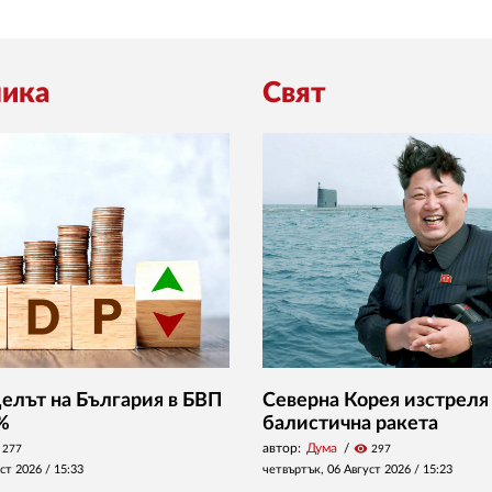
ика
Свят
Делът на България в БВП
Северна Корея изстреля
 %
балистична ракета
автор:
Дума
visibility
277
297
уст 2026 /
15:33
четвъртък, 06 Август 2026 /
15:23