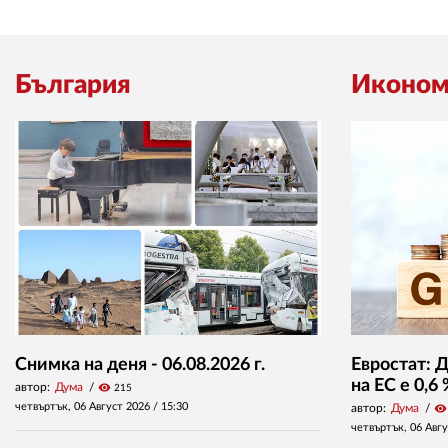
България
Иконом
Снимка на деня - 06.08.2026 г.
Евростат: 
на ЕС е 0,6
автор:
Дума
visibility
215
четвъртък, 06 Август 2026 /
15:30
автор:
Дума
visibility
четвъртък, 06 Авг