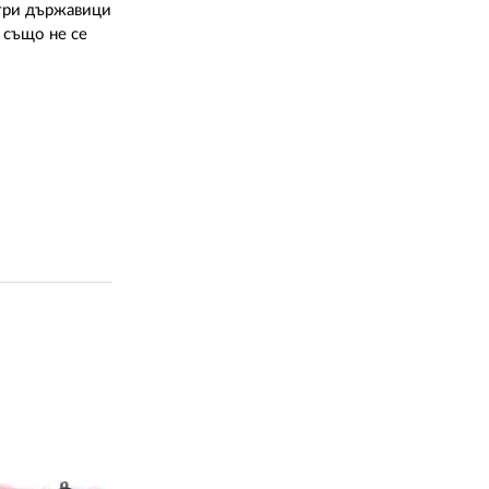
 три държавици
 също не се