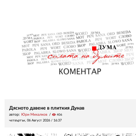
Дясното давене в плиткия Дунав
автор:
Юри Михалков
visibility
406
четвъртък, 06 Август 2026 /
16:37