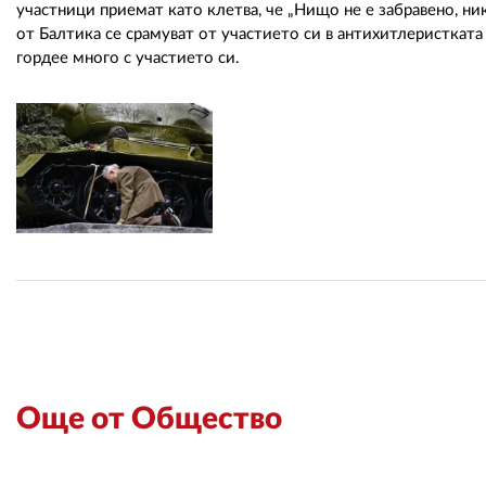
участници приемат като клетва, че „Нищо не е забравено, ник
от Балтика се срамуват от участието си в антихитлеристкат
гордее много с участието си.
Още от Общество