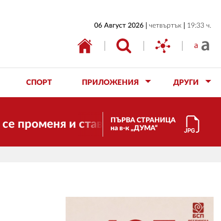
НАЧАЛО
06 Август 2026
четвъртък
19:33 ч.
БЪЛГАРИЯ
ИКОНОМИКА
ИЗБОРИ
СПОРТ
ПРИЛОЖЕНИЯ
ДРУГИ
СВЯТ
ОБЩЕСТВО
ПЪРВА СТРАНИЦА
еня и става електронно издание, но ще
на в-к „ДУМА“
КУЛТУРА
ЖИВОТ
СПОРТ
ПРИЛОЖЕНИЯ
ДРУГИ