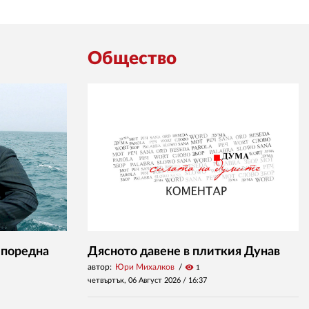
Общество
 поредна
Дясното давене в плиткия Дунав
автор:
Юри Михалков
visibility
1
четвъртък, 06 Август 2026 /
16:37