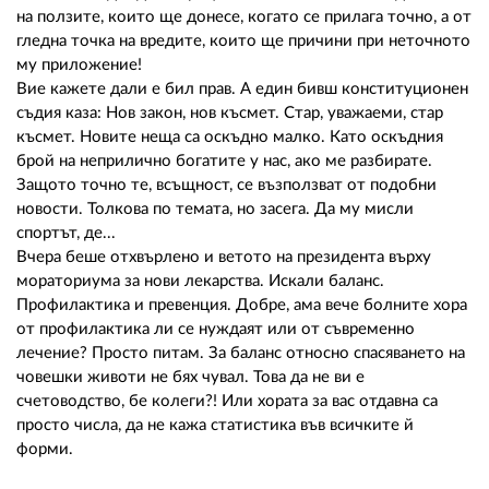
на ползите, които ще донесе, когато се прилага точно, а от
гледна точка на вредите, които ще причини при неточното
му приложение!
Вие кажете дали е бил прав. А един бивш конституционен
съдия каза: Нов закон, нов късмет. Стар, уважаеми, стар
късмет. Новите неща са оскъдно малко. Като оскъдния
брой на неприлично богатите у нас, ако ме разбирате.
Защото точно те, всъщност, се възползват от подобни
новости. Толкова по темата, но засега. Да му мисли
спортът, де...
Вчера беше отхвърлено и ветото на президента върху
мораториума за нови лекарства. Искали баланс.
Профилактика и превенция. Добре, ама вече болните хора
от профилактика ли се нуждаят или от съвременно
лечение? Просто питам. За баланс относно спасяването на
човешки животи не бях чувал. Това да не ви е
счетоводство, бе колеги?! Или хората за вас отдавна са
просто числа, да не кажа статистика във всичките й
форми.