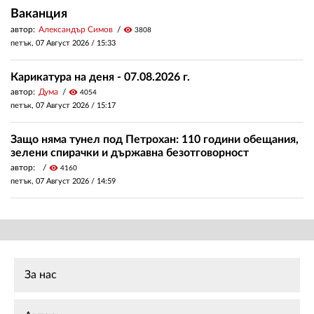
Ваканция
автор:
Александър Симов
visibility
3808
петък, 07 Август 2026 /
15:33
Карикатура на деня - 07.08.2026 г.
автор:
Дума
visibility
4054
петък, 07 Август 2026 /
15:17
Защо няма тунел под Петрохан: 110 години обещания,
зелени спирачки и държавна безотговорност
автор:
visibility
4160
петък, 07 Август 2026 /
14:59
За нас