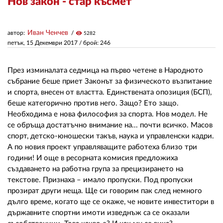
Нов закон - стар късмет
ЗА НАС
Иван Ченчев
автор:
visibility
5282
петък, 15 Декември 2017
/ брой: 246
АВТОРИ
РЕДАКЦИЯ
През изминалата седмица на първо четене в Народното
събрание беше приет Законът за физическото възпитание
КОНТАКТИ
и спорта, внесен от властта. Единствената опозиция (БСП),
беше категорично против него. Защо? Ето защо.
РЕКЛАМА
Необходима е нова философия за спорта. Нов модел. Не
се обръща достатъчно внимание на... почти всичко. Масов
АБОНАМЕНТ
спорт, детско-юношески такъв, наука и управленски кадри.
УСЛОВИЯ ЗА ПОЛЗВАНЕ
А по новия проект управляващите работеха близо три
години! И още в ресорната комисия предложиха
ПОЛИТИКА ЗА БИСКВИТКИТЕ
създаването на работна група за прецизирането на
текстове. Признаха – имало пропуски. Под пропуски
ПОЛИТИКАТА ЗА
прозират други неща. Ще си говорим пак след немного
ПОВЕРИТЕЛНОСТ
дълго време, когато ще се окаже, че новите инвеститори в
държавните спортни имоти изведнъж са се оказали