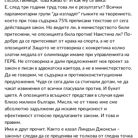
02 975 20 35
съсобственици. Това какво е? И как му се вика?
Е, след три години труд това ли е резултатът? Всички
парламентарни групи "да изгладят“ гънките на творението,
което при това съдържа 75% преписани текстове от сега
действащия закон. Но видите ли, в министерството били
притеснени, че опозицията била против! Наистина ли? По-
добре да се притесняват от краха на спорта, а не от
опозицията! Защото не отговориха с конкретика колко
златни медала от олимпиади имаме при управленията на
ГЕРБ. Не отговориха и дали предложеният нов проект за
закон е писан в адвокатска кантора, а не в министерството.
Да не говорим, че съдържа и противоконституционни
предложения. Чудя се сега дали са стигнали дотам, че да
чакат извинения от всички гласували против. И букет
цветя. А опозицията всъщност представя в случая едни
близо милион българи. Мисля, че от тяхно име сме
абсолютно задължени да искаме прецизност и
ефективност относно предлаганите закони. И това и
правим.
Има и друг прочит. Както е казал Линдън Джонсън –
законът следва да се преценява не толкова от гледна точка