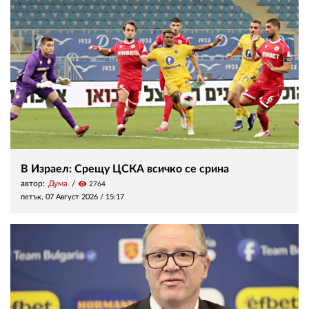
В Израел: Срещу ЦСКА всичко се срина
автор:
Дума
visibility
2764
петък, 07 Август 2026 /
15:17