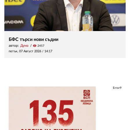
БФС търси нови съдии
автор:
Дума
visibility
2457
петък, 07 Август 2026 /
14:17
Error9