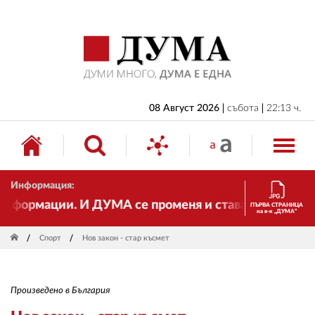
НАЧАЛО
БЪЛГАРИЯ
ИКОНОМИКА
ИЗБОРИ
08 Август 2026
събота
22:13 ч.
СВЯТ
ОБЩЕСТВО
Информация:
КУЛТУРА
формации. И ДУМА се променя и става електронно из
ПЪРВА СТРАНИЦА
на в-к „ДУМА“
ЖИВОТ
Спорт
Нов закон - стар късмет
СПОРТ
ПРИЛОЖЕНИЯ
Произведено в България
ДРУГИ