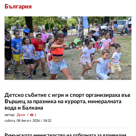
България
Детско събитие с игри и спорт организираха във
Вършец за празника на курорта, минералната
вода и Балкана
автор:
Дума
visibility
1
събота, 08 Август 2026 /
18:22
Румънското министерство на отбраната за взривилия