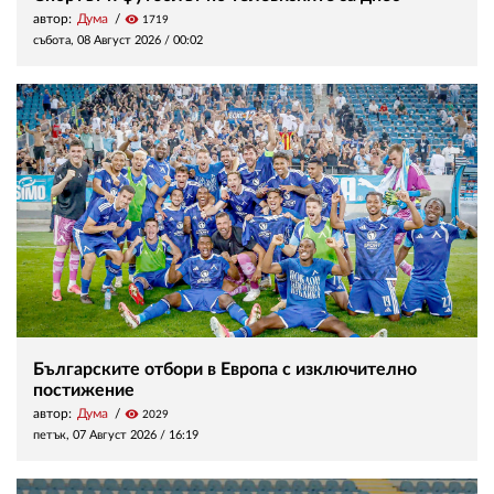
автор:
Дума
visibility
1719
събота, 08 Август 2026 /
00:02
Българските отбори в Европа с изключително
постижение
автор:
Дума
visibility
2029
петък, 07 Август 2026 /
16:19