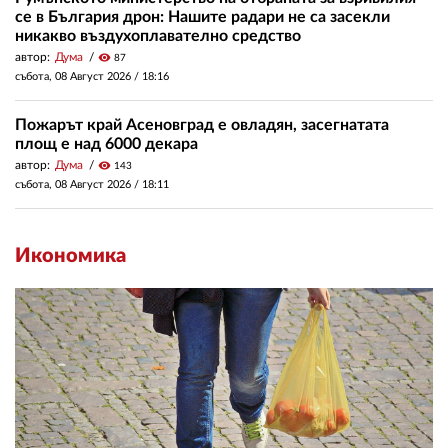
се в България дрон: Нашите радари не са засекли
никакво въздухоплавателно средство
автор:
Дума
visibility
87
събота, 08 Август 2026 /
18:16
Пожарът край Асеновград е овладян, засегнатата
площ е над 6000 декара
автор:
Дума
visibility
143
събота, 08 Август 2026 /
18:11
Икономика