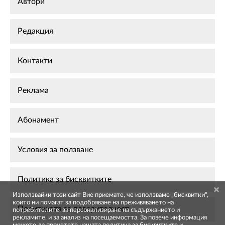
Автори
Редакция
Контакти
Реклама
Абонамент
Условия за ползване
Политика за бисквитките
Използвайки този сайт Вие приемате, че използваме „бисквитки",
които ни помагат за подобряване на преживяването на
Политиката за поверителност
потребителите, за персонализиране на съдържанието и
рекламите, и за анализ на посещаемостта. За повече информация