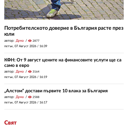
Потребителското доверие в България расте през
юли
автор:
Дума
visibility
2877
петък, 07 Август 2026 /
16:39
КФН: От 9 август цените на финансовите услуги ще са
само в евро
автор:
Дума
visibility
3164
петък, 07 Август 2026 /
16:19
„Алстом“ достави първите 10 влака за България
автор:
Дума
visibility
2588
петък, 07 Август 2026 /
16:17
Свят