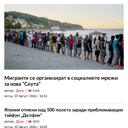
Мигранти се организират в социалните мрежи
за нова "Сеута"
автор:
Дума
visibility
4268
петък, 07 Август 2026 /
14:53
Япония отмени над 500 полета заради приближаващия
тайфун „Делфин“
автор:
Дума
visibility
3870
петък, 07 Август 2026 /
14:05