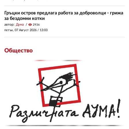
Гръцки остров предлага работа за доброволци - грижа
за бездомни котки
автор:
Дума
visibility
2936
петък, 07 Август 2026 /
13:03
Общество