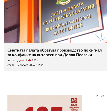
Сметната палата образува производство по сигнал
за конфликт на интереси при Делян Пеевски
автор:
Дума
visibility
2201
сряда, 05 Август 2026 /
16:23
Error9