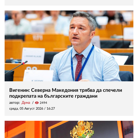
Вигенин: Северна Македония трябва да спечели
подкрепата на българските граждани
автор:
Дума
visibility
2494
сряда, 05 Август 2026 /
16:27