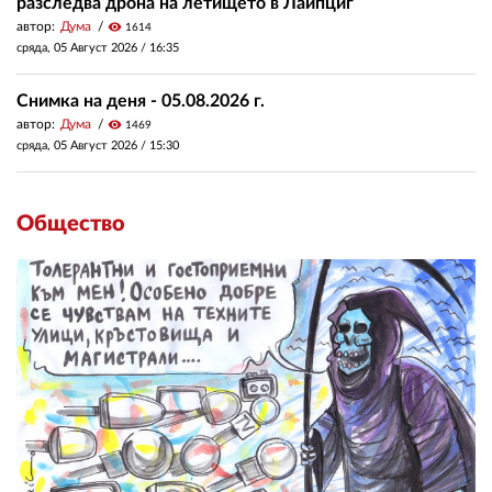
разследва дрона на летището в Лайпциг
автор:
Дума
visibility
1614
сряда, 05 Август 2026 /
16:35
Снимка на деня - 05.08.2026 г.
автор:
Дума
visibility
1469
сряда, 05 Август 2026 /
15:30
Общество