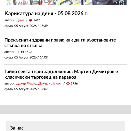
Карикатура на деня - 05.08.2026 г.
автор:
Дума
visibility
1475
сряда, 05 Август 2026 /
15:39
Прекъснати здравни права: как да ги възстановите
стъпка по стъпка
автор:
visibility
1528
сряда, 05 Август 2026 /
14:09
Тайно сектантско задължение: Мартин Димитров е
класически търговец на параноя
автор:
Дахер Фарид Дахер - Ламот
visibility
1756
сряда, 05 Август 2026 /
14:07
За нас