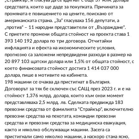
02 975 20 35
„Страйкър“, и гласува да се вдигнат с още 37 млн. долара
средствата, които ще даде за покупката. Причината за
промяната е повишението на цените, поискано от
американската страна. „За“ гласуваха 156 депутати, а
„против“ – 11 народни представители от „Възраждане“.
С приетите промени общата стойност на проекта става 1
393 140 192 долара по три договора. Отчитайки
инфлацията и ефекта на икономическите условия,
прогнозно са заложени непредвидени разходи в размер на
20 897 103 щатски долара или 1,5% от общата стойност, с
което финансовата стойност достига 1 414 037 000
долара, пише в мотивите на кабинета.
198 машини се очаква да пристигнат в България.
Договорът за тях бе сключен със САЩ през 2023 г. и е на
стойност 1,376 млрд. долара, които към онзи момент
представляваха 2,5 млрд. лв. Сделката предвижда 183
превозни средства от фамилията "Страйкър", включително
превозни средства на пехотата, командни превозни
средства и превозни средства за медицинска евакуация,
както и няколко обслужващи машини. Засега са
пристигнали само няколко машини, а наскоро стана ясно,