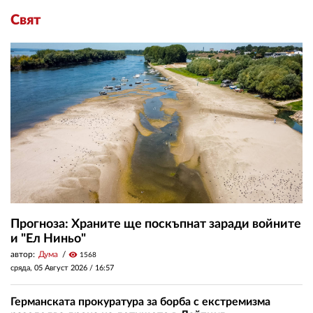
Свят
Прогноза: Храните ще поскъпнат заради войните
и "Ел Ниньо"
автор:
Дума
visibility
1568
сряда, 05 Август 2026 /
16:57
Германската прокуратура за борба с екстремизма