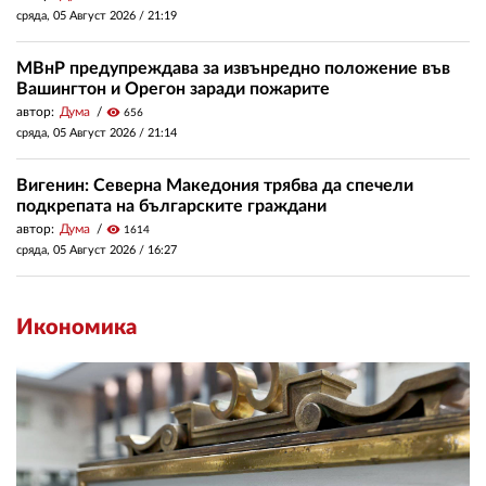
сряда, 05 Август 2026 /
21:19
МВнР предупреждава за извънредно положение във
Вашингтон и Орегон заради пожарите
автор:
Дума
visibility
656
сряда, 05 Август 2026 /
21:14
Вигенин: Северна Македония трябва да спечели
подкрепата на българските граждани
автор:
Дума
visibility
1614
сряда, 05 Август 2026 /
16:27
Икономика