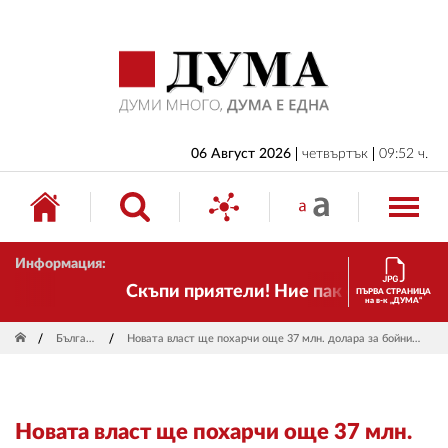
НАЧАЛО
БЪЛГАРИЯ
ИКОНОМИКА
ИЗБОРИ
06 Август 2026
четвъртък
09:52 ч.
СВЯТ
ОБЩЕСТВО
Информация:
КУЛТУРА
Скъпи приятели! Ние пак сме тук! Време
ПЪРВА СТРАНИЦА
на в-к „ДУМА“
ЖИВОТ
България
Новата власт ще похарчи още 37 млн. долара за бойни машини
СПОРТ
ПРИЛОЖЕНИЯ
Новата власт ще похарчи още 37 млн.
ДРУГИ