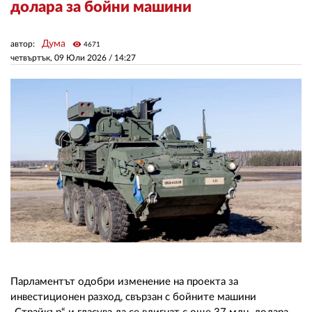
долара за бойни машини
ЗА НАС
Дума
автор:
visibility
4671
четвъртък, 09 Юли 2026 /
14:27
АВТОРИ
РЕДАКЦИЯ
КОНТАКТИ
РЕКЛАМА
АБОНАМЕНТ
УСЛОВИЯ ЗА ПОЛЗВАНЕ
ПОЛИТИКА ЗА БИСКВИТКИТЕ
ПОЛИТИКАТА ЗА
ПОВЕРИТЕЛНОСТ
Парламентът одобри изменение на проекта за
инвестиционен разход, свързан с бойните машини