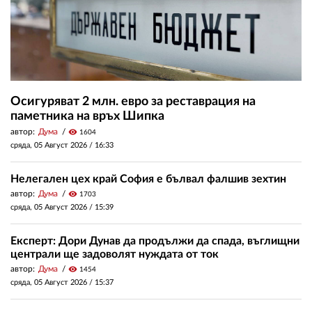
Осигуряват 2 млн. евро за реставрация на
паметника на връх Шипка
автор:
Дума
visibility
1604
сряда, 05 Август 2026 /
16:33
Нелегален цех край София е бълвал фалшив зехтин
автор:
Дума
visibility
1703
сряда, 05 Август 2026 /
15:39
Експерт: Дори Дунав да продължи да спада, въглищни
централи ще задоволят нуждата от ток
автор:
Дума
visibility
1454
сряда, 05 Август 2026 /
15:37