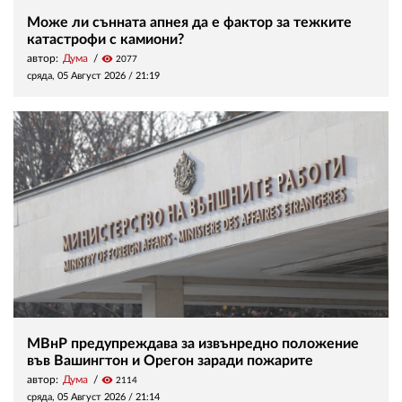
Може ли сънната апнея да е фактор за тежките
катастрофи с камиони?
автор:
Дума
visibility
2077
сряда, 05 Август 2026 /
21:19
МВнР предупреждава за извънредно положение
във Вашингтон и Орегон заради пожарите
автор:
Дума
visibility
2114
сряда, 05 Август 2026 /
21:14