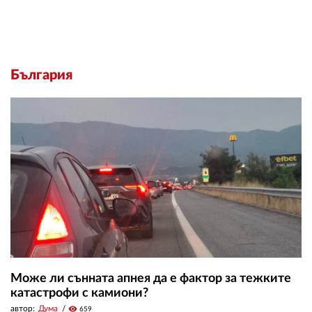
България
Може ли сънната апнея да е фактор за тежките
катастрофи с камиони?
автор:
Дума
visibility
659