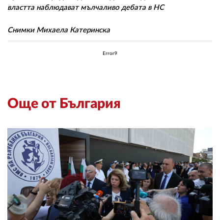
властта наблюдават мълчаливо дебата в НС
Снимки Михаела Катеринска
Error9
Още от България