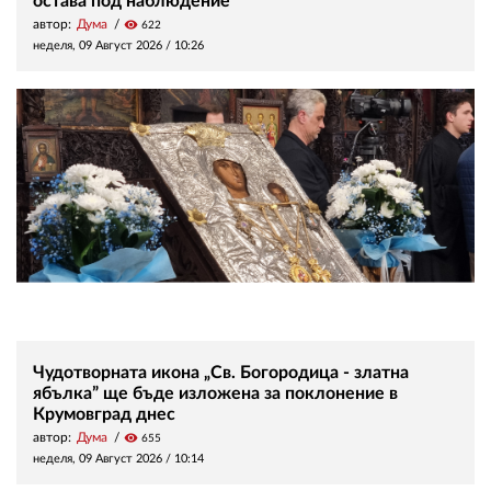
остава под наблюдение
автор:
Дума
visibility
622
неделя, 09 Август 2026 /
10:26
Чудотворната икона „Св. Богородица - златна
ябълка” ще бъде изложена за поклонение в
Крумовград днес
автор:
Дума
visibility
655
неделя, 09 Август 2026 /
10:14