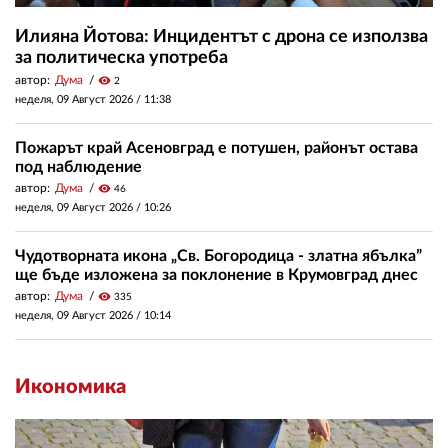
Илияна Йотова: Инцидентът с дрона се използва
за политическа употреба
автор:
Дума
visibility
2
неделя, 09 Август 2026 /
11:38
Пожарът край Асеновград е потушен, районът остава
под наблюдение
автор:
Дума
visibility
46
неделя, 09 Август 2026 /
10:26
Чудотворната икона „Св. Богородица - златна ябълка”
ще бъде изложена за поклонение в Крумовград днес
автор:
Дума
visibility
335
неделя, 09 Август 2026 /
10:14
Икономика