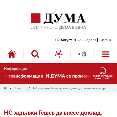
НАЧАЛО
БЪЛГАРИЯ
ИКОНОМИКА
ИЗБОРИ
09 Август 2026
неделя
14:29 ч.
СВЯТ
ОБЩЕСТВО
Информация:
КУЛТУРА
 трансформации. И ДУМА се променя и става електро
ПЪРВА СТРАНИЦА
на в-к „ДУМА“
ЖИВОТ
България
НС задължи Гешев да внесе доклад, спецпрокуратурата отказа
СПОРТ
ПРИЛОЖЕНИЯ
НС задължи Гешев да внесе доклад,
ДРУГИ