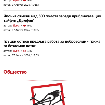
автор:
Дума
visibility
5486
петък, 07 Август 2026 /
14:53
Япония отмени над 500 полета заради приближаващия
тайфун „Делфин“
автор:
Дума
visibility
4900
петък, 07 Август 2026 /
14:05
Гръцки остров предлага работа за доброволци - грижа
за бездомни котки
автор:
Дума
visibility
3732
петък, 07 Август 2026 /
13:03
Общество