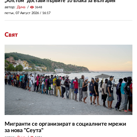
„Алстом“ достави първите 10 влака за България
автор:
Дума
visibility
3648
петък, 07 Август 2026 /
16:17
Свят
Мигранти се организират в социалните мрежи
за нова "Сеута"