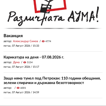
Ваканция
автор:
Александър Симов
visibility
4774
петък, 07 Август 2026 /
15:33
Карикатура на деня - 07.08.2026 г.
автор:
Дума
visibility
5154
петък, 07 Август 2026 /
15:17
Защо няма тунел под Петрохан: 110 години обещания,
зелени спирачки и държавна безотговорност
автор:
visibility
6001
петък, 07 Август 2026 /
14:59