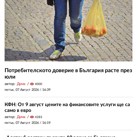
Потребителското доверие в България расте през
юли
автор:
Дума
visibility
4000
петък, 07 Август 2026 /
16:39
КФН: От 9 август цените на финансовите услуги ще са
само в евро
автор:
Дума
visibility
4283
петък, 07 Август 2026 /
16:19