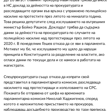
02 975 20 35
До 20 август главният прокурор Иван Гешев трябва да внесе
в НС доклад за дейността на прокуратурата и
разследващите органи във връзка с упражнено полицейско
насилие на протестите през лятото на миналата година.
Това решиха депутатите след изслушването на вътрешния
министър Бойко Рашков. Докладът трябва да съдържа
данни за дейността на прокуратурата по случаите на
полицейско насилие над протестиращи през лятото на
2020 г. В понеделник Гешев отказа да се яви в парламента.
Мотивът му бе, че изслушването му щяло да наруши
принципа в Конституцията за разделение на властите, ако
огласи данни по текущи дела и се намеси в работата на
магистрати.
Спецпрокуратурата също отказа да изпрати свой
представител в парламентарната комисия, разследваща
насилието над протестиращи и използването на СРС.
Поканата бе отправена от шефа на временната
парламентарна комисия Николай Хаджигенов, според
когото е наложително присъствието на прокурора,
наблюдаващ досъдебното производство по тази преписка.