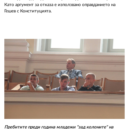
Като аргумент за отказа е използвано оправданието на
Гешев с Конституцията.
Пребитите преди година младежи "зад колоните" на