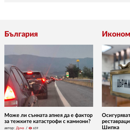
България
Иконом
Може ли сънната апнея да е фактор
Осигуряват 
за тежките катастрофи с камиони?
реставраци
Шипка
автор:
Дума
visibility
659