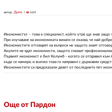
Дума
автор:
visibility
5429
Икономистът – това е специалист, който утре ще знае защо то
При изучаване на икономиката винаги се оказва, че най-добр
Икономистите отговарят на въпроси не защото знаят отговор
Акулите не ядат икономисти, защото спазват професионална
Първият икономист е бил Колумб - когато се отправил към Ам
къде се намира; и всичко това го направил с държавни средст
Икономистите са предсказали девет от последните пет икон
Още от Пардон