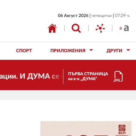
НАЧАЛО
06 Август 2026
четвъртък
07:29 ч.
БЪЛГАРИЯ
ИКОНОМИКА
ИЗБОРИ
СПОРТ
ПРИЛОЖЕНИЯ
ДРУГИ
СВЯТ
ОБЩЕСТВО
ПЪРВА СТРАНИЦА
 И ДУМА се променя и става електронно
на в-к „ДУМА“
КУЛТУРА
ЖИВОТ
СПОРТ
ПРИЛОЖЕНИЯ
ДРУГИ