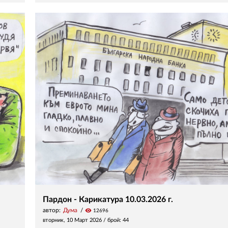
Пардон - Карикатура 10.03.2026 г.
автор:
Дума
visibility
12696
вторник, 10 Март 2026
/ брой: 44