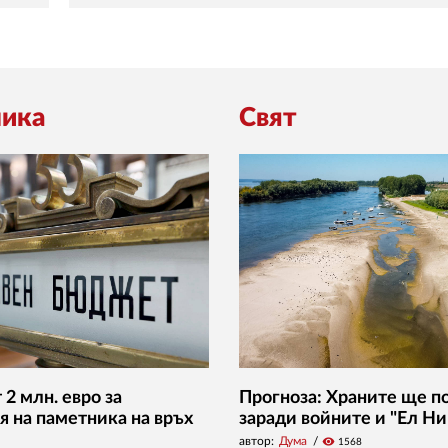
ика
Свят
2 млн. евро за
Прогноза: Храните ще п
я на паметника на връх
заради войните и "Ел Ни
автор:
Дума
visibility
1568