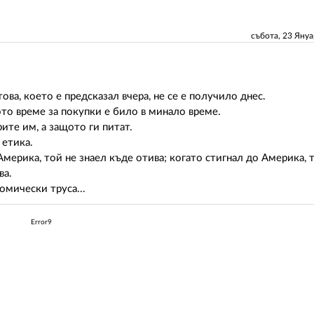
събота, 23 Яну
ва, което е предсказал вчера, не се е получило днес.
ото време за покупки е било в минало време.
ите им, а защото ги питат.
 етика.
ерика, той не знаел къде отива; когато стигнал до Америка, т
ва.
омически труса...
Error9