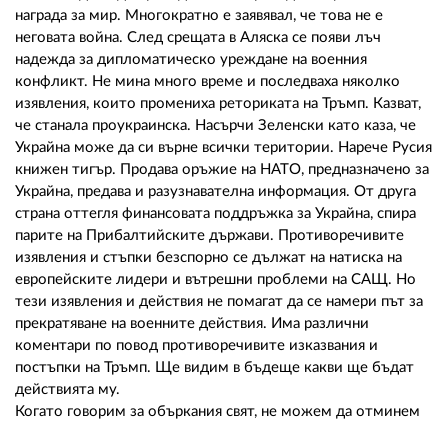
награда за мир. Многократно е заявявал, че това не е
неговата война. След срещата в Аляска се появи лъч
надежда за дипломатическо уреждане на военния
конфликт. Не мина много време и последваха няколко
изявления, които промениха реториката на Тръмп. Казват,
че станала проукраинска. Насърчи Зеленски като каза, че
Украйна може да си върне всички територии. Нарече Русия
книжен тигър. Продава оръжие на НАТО, предназначено за
Украйна, предава и разузнавателна информация. От друга
страна оттегля финансовата поддръжка за Украйна, спира
парите на Прибалтийските държави. Противоречивите
изявления и стъпки безспорно се дължат на натиска на
европейските лидери и вътрешни проблеми на САЩ. Но
тези изявления и действия не помагат да се намери път за
прекратяване на военните действия. Има различни
коментари по повод противоречивите изказвания и
постъпки на Тръмп. Ще видим в бъдеще какви ще бъдат
действията му.
Когато говорим за объркания свят, не можем да отминем