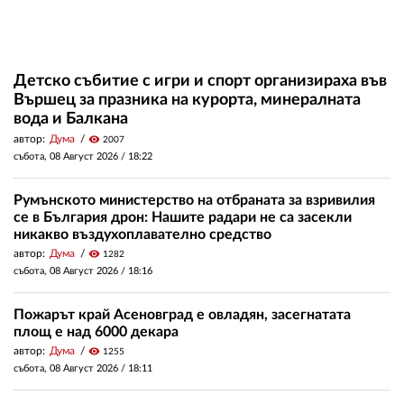
Детско събитие с игри и спорт организираха във
Вършец за празника на курорта, минералната
вода и Балкана
автор:
Дума
visibility
2007
събота, 08 Август 2026 /
18:22
Румънското министерство на отбраната за взривилия
се в България дрон: Нашите радари не са засекли
никакво въздухоплавателно средство
автор:
Дума
visibility
1282
събота, 08 Август 2026 /
18:16
Пожарът край Асеновград е овладян, засегнатата
площ е над 6000 декара
автор:
Дума
visibility
1255
събота, 08 Август 2026 /
18:11