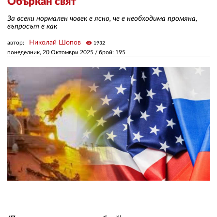
Объркан свят
За всеки нормален човек е ясно, че е необходима промяна,
ЗА НАС
въпросът е как
Николай Шопов
автор:
visibility
1932
АВТОРИ
понеделник, 20 Октомври 2025
/ брой: 195
РЕДАКЦИЯ
КОНТАКТИ
РЕКЛАМА
АБОНАМЕНТ
УСЛОВИЯ ЗА ПОЛЗВАНЕ
ПОЛИТИКА ЗА БИСКВИТКИТЕ
ПОЛИТИКАТА ЗА
ПОВЕРИТЕЛНОСТ