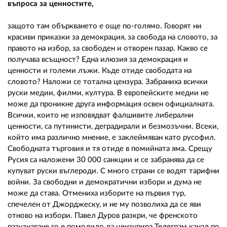
въпроса за ценностите,
защото там объркването е още по-голямо. Говорят ни
красиви приказки за демокрация, за свобода на словото, за
правото на избор, за свободен и отворен пазар. Какво се
получава всъщност? Една илюзия за демокрация и
ценности и големи лъжи. Къде отиде свободата на
словото? Наложи се тотална цензура. Забраниха всички
руски медии, филми, култура. В европейските медии не
може да проникне друга информация освен официалната.
Всички, които не изповядват фалшивите либерални
ценности, са путинисти, деградирали и безмозъчни. Всеки,
който има различно мнение, е заклеймяван като русофил.
Свободната търговия и тя отиде в помийната яма. Срещу
Русия са наложени 30 000 санкции и се забранява да се
купуват руски въглероди. С много страни се водят тарифни
войни. За свободни и демократични избори и дума не
може да става. Отмениха изборите на първия тур,
спечелен от Джорджеску, и не му позволиха да се яви
отново на избори. Павел Дуров разкри, че френското
разузнаване го е помолило да цензурира Телеграм канал по