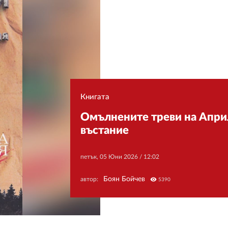
Книгата
Омълнените треви на Апри
въстание
петък, 05 Юни 2026 /
12:02
Боян Бойчев
автор:
visibility
5390