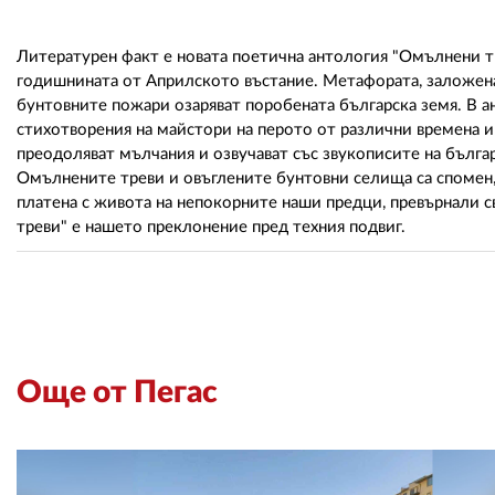
Литературен факт е новата поетична антология "Омълнени тр
годишнината от Априлското въстание. Метафората, заложена 
бунтовните пожари озаряват поробената българска земя. В ан
стихотворения на майстори на перото от различни времена и
преодоляват мълчания и озвучават със звукописите на бълга
Омълнените треви и овъглените бунтовни селища са спомен, к
платена с живота на непокорните наши предци, превърнали 
треви" е нашето преклонение пред техния подвиг.
Още от Пегас