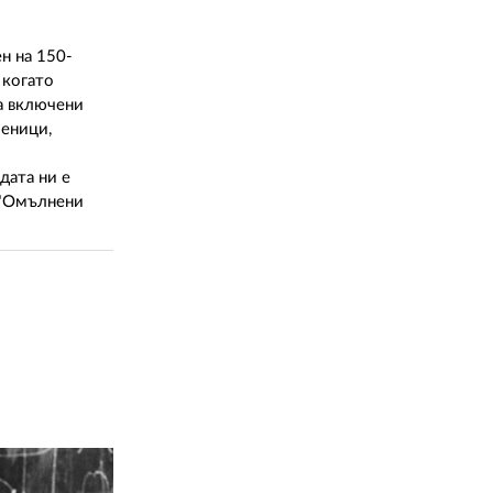
02 975 20 35
н на 150-
 когато
са включени
ченици,
дата ни е
 "Омълнени