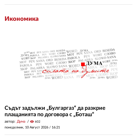
Икономика
Съдът задължи „Булгаргаз“ да разкрие
плащанията по договора с „Боташ“
автор:
Дума
visibility
602
понеделник, 10 Август 2026 /
16:21