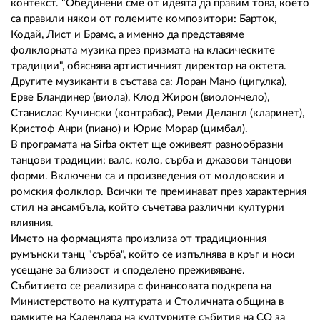
контекст. "Обединени сме от идеята да правим това, което
са правили някои от големите композитори: Барток,
Кодай, Лист и Брамс, а именно да представяме
фолклорната музика през призмата на класическите
традиции", обяснява артистичният директор на октета.
Другите музиканти в състава са: Лоран Мано (цигулка),
Ерве Бландинер (виола), Клод Жирон (виолончело),
Станислас Кучински (контрабас), Реми Делангл (кларинет),
Кристоф Анри (пиано) и Юрие Морар (цимбал).
В програмата на Sirba октет ще оживеят разнообразни
танцови традиции: валс, коло, сърба и джазови танцови
форми. Включени са и произведения от молдовския и
ромския фолклор. Всички те преминават през характерния
стил на ансамбъла, който съчетава различни културни
влияния.
Името на формацията произлиза от традиционния
румънски танц "сърба", който се изпълнява в кръг и носи
усещане за близост и споделено преживяване.
Събитието се реализира с финансовата подкрепа на
Министерството на културата и Столичната община в
рамките на Календара на културните събития на СО за