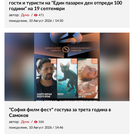
гости и туристи на "Един пазарен ден отпреди 100
години" на 19 септември
автор:
Дума
visibility
471
понеделник, 10 Август 2026 /
14:50
"София филм фест" гостува за трета година в
Самоков
автор:
Дума
visibility
500
понеделник, 10 Август 2026 /
14:46