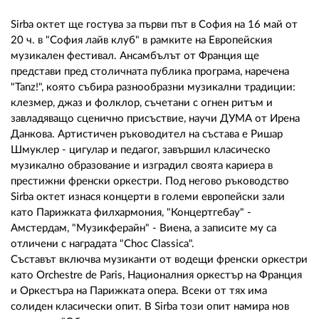
02 975 20 35
Sirba октет ще гостува за първи път в София на 16 май от
20 ч. в "София лайв клуб" в рамките на Европейския
музикален фестивал. Ансамбълът от Франция ще
представи пред столичната публика програма, наречена
"Tanz!", която събира разнообразни музикални традиции:
клезмер, джаз и фолклор, съчетани с огнен ритъм и
завладяващо сценично присъствие, научи ДУМА от Ирена
Данкова. Артистичен ръководител на състава е Ришар
Шмуклер - цигулар и педагог, завършил класическо
музикално образование и изградил своята кариера в
престижни френски оркестри. Под негово ръководство
Sirba октет изнася концерти в големи европейски зали
като Парижката филхармония, "Концертгебау" -
Амстердам, "Музикферайн" - Виена, а записите му са
отличени с наградата "Choc Classica".
Съставът включва музиканти от водещи френски оркестри
като Orchestre de Paris, Националния оркестър на Франция
и Оркестъра на Парижката опера. Всеки от тях има
солиден класически опит. В Sirba този опит намира нов