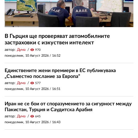
В Гърция ще проверяват автомобилните
застраховки с изкуствен интелект
автор:
Дума
visibility
970
понеделник, 10 Август 2026 /
16:52
Единствените жени премиери в ЕС публикуваха
„Съвместно послание за Европа“
автор:
Дума
visibility
577
понеделник, 10 Август 2026 /
16:51
Иран не се бои от споразумението за сигурност между
Пакистан, Турция и Саудитска Арабия
автор:
Дума
visibility
645
понеделник, 10 Август 2026 /
16:43