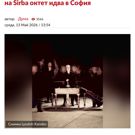
на Sirba октет идва в София
ЗА НАС
Дума
автор:
visibility
3566
сряда, 13 Май 2026 /
13:54
АВТОРИ
РЕДАКЦИЯ
КОНТАКТИ
РЕКЛАМА
АБОНАМЕНТ
УСЛОВИЯ ЗА ПОЛЗВАНЕ
ПОЛИТИКА ЗА БИСКВИТКИТЕ
ПОЛИТИКАТА ЗА
ПОВЕРИТЕЛНОСТ
Снимка Lyodoh Kaneko