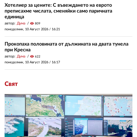
Хотелиер за цените: С въвеждането на еврото
преписахме числата, сменяйки само паричната
единица
автор:
Дума
visibility
809
понеделник, 10 Август 2026 /
16:21
Прокопаха половината от дължината на двата тунела
при Кресна
автор:
Дума
visibility
622
понеделник, 10 Август 2026 /
16:17
Свят