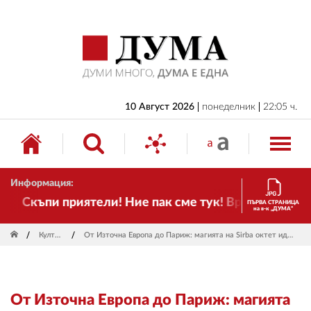
НАЧАЛО
БЪЛГАРИЯ
ИКОНОМИКА
ИЗБОРИ
10 Август 2026
понеделник
22:05 ч.
СВЯТ
ОБЩЕСТВО
Информация:
КУЛТУРА
Скъпи приятели! Ние пак сме тук! Времето се пром
ПЪРВА СТРАНИЦА
на в-к „ДУМА“
ЖИВОТ
Култура
От Източна Европа до Париж: магията на Sirba октет идва в София
СПОРТ
ПРИЛОЖЕНИЯ
От Източна Европа до Париж: магията
ДРУГИ