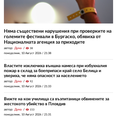
Няма съществени нарушения при проверките на
големите фестивали в Бургаско, обявиха от
Националната агенция за приходите
автор:
Дума
visibility
38
понеделник, 10 Август 2026 /
21:38
Властите изключиха външна намеса при избухналия
пожар в склад за боеприпаси край село Белица и
увериха, че няма опасност за населението
автор:
Дума
visibility
92
понеделник, 10 Август 2026 /
21:33
Вижте на кои училища са възпитаници обвинените за
жестокото убийство в Пловдив
автор:
Дума
visibility
153
понеделник, 10 Август 2026 /
21:31