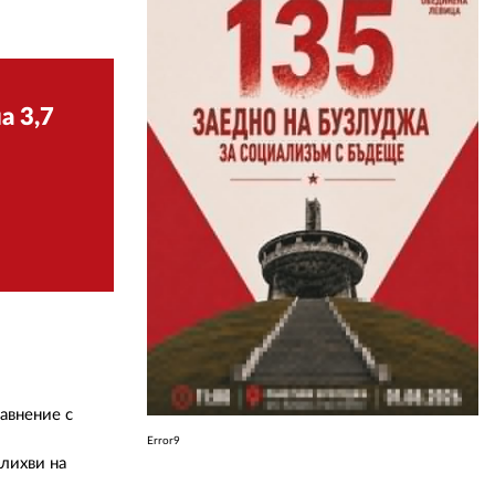
ЗА НАС
АВТОРИ
а 3,7
РЕДАКЦИЯ
КОНТАКТИ
РЕКЛАМА
АБОНАМЕНТ
УСЛОВИЯ ЗА ПОЛЗВАНЕ
ПОЛИТИКА ЗА БИСКВИТКИТЕ
ПОЛИТИКАТА ЗА
равнение с
ПОВЕРИТЕЛНОСТ
Error9
 лихви на