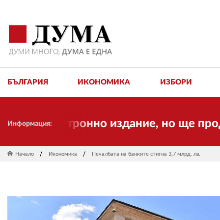
БЪЛГАРИЯ
ИКОНОМИКА
ИЗБОРИ
 електронно издание, но ще продължи д
Информация:
Начало
Икономика
Печалбата на банките стигна 3,7 млрд. лв.