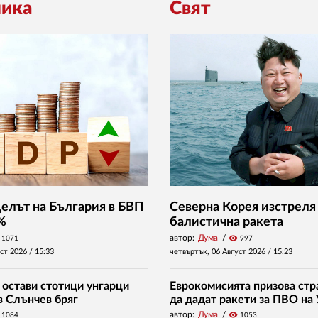
ика
Свят
Делът на България в БВП
Северна Корея изстреля
 %
балистична ракета
автор:
Дума
visibility
1071
997
уст 2026 /
15:33
четвъртък, 06 Август 2026 /
15:23
 остави стотици унгарци
Еврокомисията призова стр
в Слънчев бряг
да дадат ракети за ПВО на
автор:
Дума
visibility
1084
1053