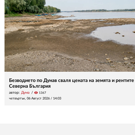
Безводието по Дунав сваля цената на земята и рентите
Северна България
автор:
Дума
visibility
1367
четвъртък, 06 Август 2026 /
14:03