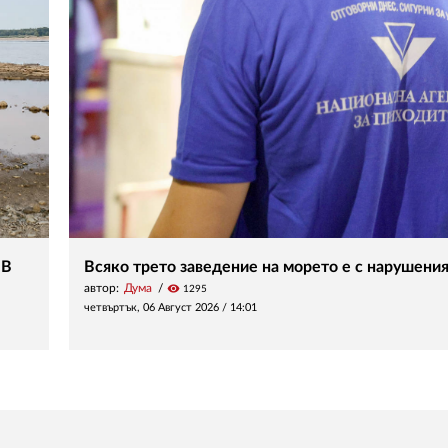
 В
Всяко трето заведение на морето е с нарушени
автор:
Дума
visibility
1295
четвъртък, 06 Август 2026 /
14:01