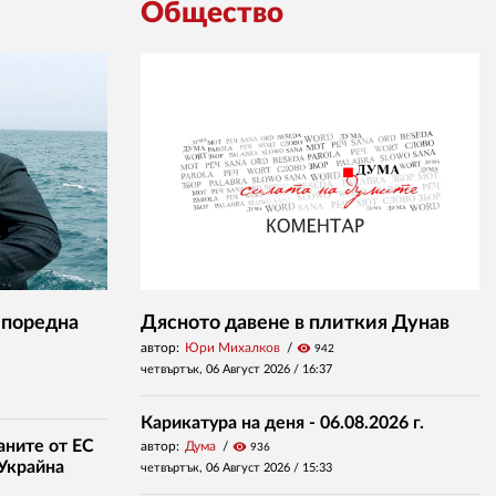
Общество
 поредна
Дясното давене в плиткия Дунав
автор:
Юри Михалков
visibility
942
четвъртък, 06 Август 2026 /
16:37
Карикатура на деня - 06.08.2026 г.
аните от ЕС
автор:
Дума
visibility
936
 Украйна
четвъртък, 06 Август 2026 /
15:33