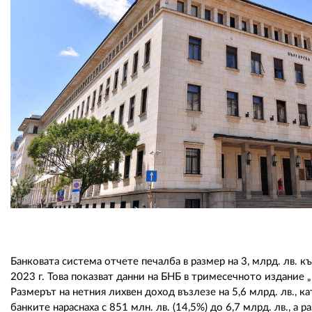
Банковата система отчете печалба в размер на 3, млрд. лв. къ
2023 г. Това показват данни на БНБ в тримесечното издание „
Размерът на нетния лихвен доход възлезе на 5,6 млрд. лв., ка
банките нараснаха с 851 млн. лв. (14,5%) до 6,7 млрд. лв., а р