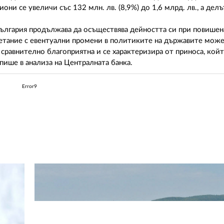
ни се увеличи със 132 млн. лв. (8,9%) до 1,6 млрд. лв., а делъ
България продължава да осъществява дейността си при повишен
четание с евентуални промени в политиките на държавите може
сравнително благоприятна и се характеризира от приноса, кой
пише в анализа на Централната банка.
Error9