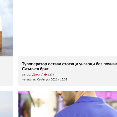
Туроператор остави стотици унгарци без почивк
Слънчев бряг
автор:
Дума
visibility
1274
четвъртък, 06 Август 2026 /
15:33