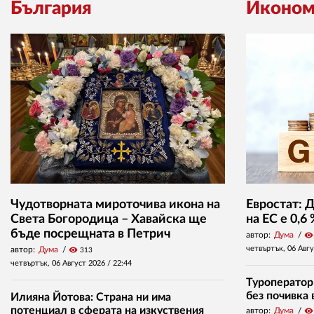
България
Иконом
Чудотворната мироточива икона на
Евростат: 
Света Богородица – Хавайска ще
на ЕС е 0,6
бъде посрещната в Петрич
автор:
Дума
visibility
четвъртък, 06 Авг
автор:
Дума
visibility
313
четвъртък, 06 Август 2026 /
22:44
Туроператор
без почивка 
Илияна Йотова: Страна ни има
потенциал в сферата на изкуствения
автор:
Дума
visibility