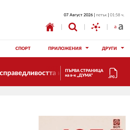
НАЧАЛО
07 Август 2026
петък
01:58 ч.
БЪЛГАРИЯ
ИКОНОМИКА
ИЗБОРИ
СПОРТ
ПРИЛОЖЕНИЯ
ДРУГИ
СВЯТ
ОБЩЕСТВО
ПЪРВА СТРАНИЦА
едливостта и солидарността. Благодар
на в-к „ДУМА“
КУЛТУРА
ЖИВОТ
СПОРТ
ПРИЛОЖЕНИЯ
ДРУГИ