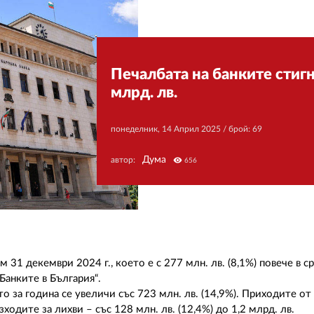
Печалбата на банките стигн
млрд. лв.
понеделник, 14 Април 2025
/ брой: 69
Дума
автор:
visibility
656
м 31 декември 2024 г., което е с 277 млн. лв. (8,1%) повече в с
Банките в България“.
то за година се увеличи със 723 млн. лв. (14,9%). Приходите от
азходите за лихви – със 128 млн. лв. (12,4%) до 1,2 млрд. лв.