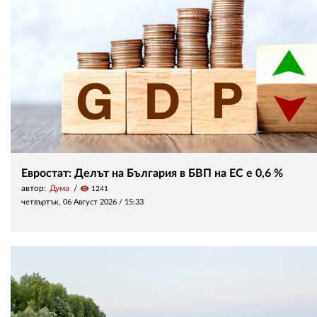
Евростат: Делът на България в БВП на ЕС е 0,6 %
автор:
Дума
visibility
1241
четвъртък, 06 Август 2026 /
15:33