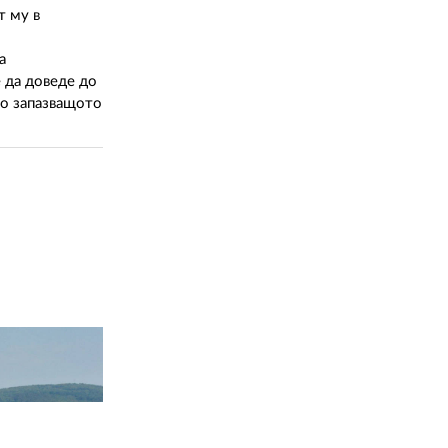
02 975 20 35
т му в
а
 да доведе до
то запазващото