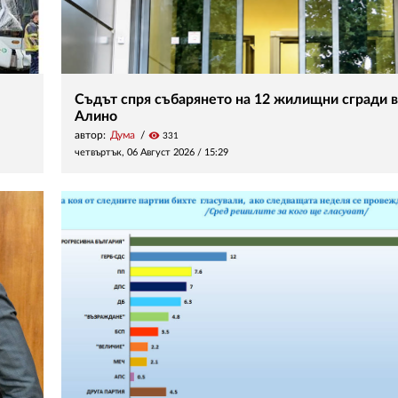
Съдът спря събарянето на 12 жилищни сгради в
Алино
автор:
Дума
visibility
331
четвъртък, 06 Август 2026 /
15:29