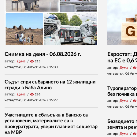
Снимка на деня - 06.08.2026 г.
Евростат: 
на ЕС е 0,6
автор:
Дума
visibility
215
четвъртък, 06 Август 2026 /
15:30
автор:
Дума
visibility
четвъртък, 06 Авг
Съдът спря събарянето на 12 жилищни
сгради в Баба Алино
Туроператор
без почивка 
автор:
Дума
visibility
286
четвъртък, 06 Август 2026 /
15:29
автор:
Дума
visibility
четвъртък, 06 Авг
Участниците в сблъсъка в Банско са
установени, материалите са в
Безводието п
прокуратурата, увери главният секретар
земята и ре
на МВР
автор:
Дума
visibility