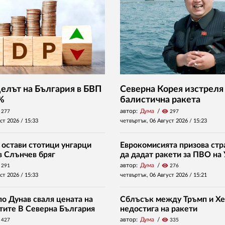
Делът на България в БВП
Северна Корея изстреля
 %
балистична ракета
автор:
Дума
visibility
277
297
уст 2026 /
15:33
четвъртък, 06 Август 2026 /
15:23
 остави стотици унгарци
Еврокомисията призова стр
в Слънчев бряг
да дадат ракети за ПВО на
автор:
Дума
visibility
291
276
уст 2026 /
15:33
четвъртък, 06 Август 2026 /
15:21
о Дунав сваля цената на
Сблъсък между Тръмп и Хе
нтите В Северна България
недостига на ракети
автор:
Дума
visibility
427
335