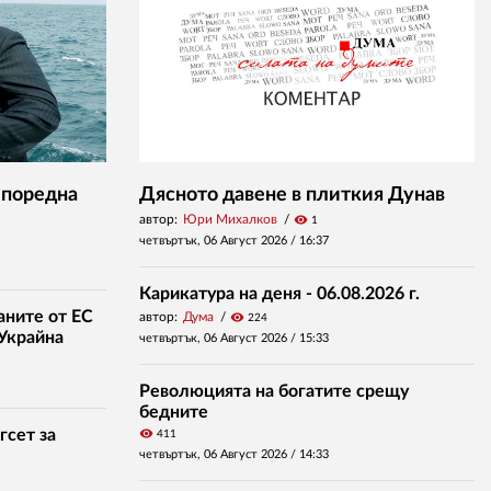
 поредна
Дясното давене в плиткия Дунав
автор:
Юри Михалков
visibility
1
четвъртък, 06 Август 2026 /
16:37
Карикатура на деня - 06.08.2026 г.
аните от ЕС
автор:
Дума
visibility
224
 Украйна
четвъртък, 06 Август 2026 /
15:33
Революцията на богатите срещу
бедните
гсет за
visibility
411
четвъртък, 06 Август 2026 /
14:33