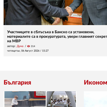
Участниците в сблъсъка в Банско са установени,
материалите са в прокуратурата, увери главният секре
на МВР
автор:
Дума
visibility
314
четвъртък, 06 Август 2026 /
15:27
България
Иконом