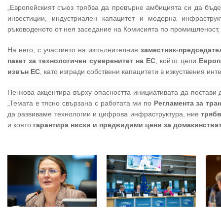
„
Европейският съюз трябва да превърне амбицията си да бъд
инвестиции, индустриален капацитет и модерна инфраструк
ръководеното от нея заседание на Комисията по промишленост, 
На него, с участието на изпълнителния
заместник-председате
пакет за технологичен суверенитет на ЕС
, който цели
Европ
извън ЕС
, като изгради собствени капацитети в изкуствения ин
Пенкова акцентира върху опасността инициативата да постави
„
Темата е тясно свързана с работата ми по
Регламента за тр
да развиваме технологии и цифрова инфраструктура, ние
трябв
и която
гарантира ниски и предвидими цени за домакинства