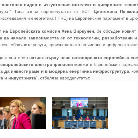
е
световен лидер в изкуствения интелект и цифровите техно
тура.
“ Това заяви евродепутатът от БСП
Цветелина Пенков
изследвания и енергетика (ITRE) на Европейския парламент в Брю
л на Европейската комисия Хена Виркунен
, бе обсъден новият
а да намали зависимостта си от технологии, разработвани и
телект, облачните услуги, производството на чипове и цифровата ин
 допълнителен
натиск върху вече натоварената европейска ен
ансевропейските електропреносни мрежи
в Европейския парламе
а да инвестираме и в модерна енергийна инфраструктура
, ко
та и индустрията
“, отбеляза евродепутатът.