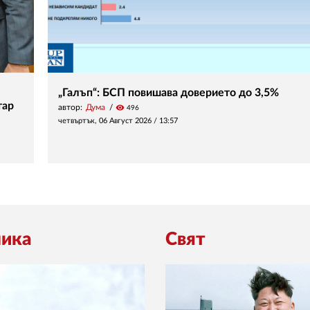
„Галъп“: БСП повишава доверието до 3,5%
тар
автор:
Дума
visibility
496
четвъртък, 06 Август 2026 /
13:57
ика
Свят