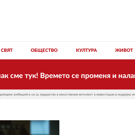
СВЯТ
ОБЩЕСТВО
КУЛТУРА
ЖИВОТ
 тук! Времето се променя и налага нео
превърне амбицията си за лидерство в изкуствения интелект в инвестиции в модерна 