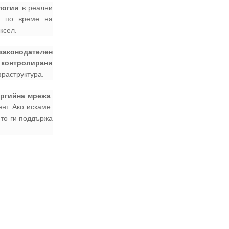
02 975 20 35
логии
в реални
а
по време на
ксел.
законодателен
 контролирани
фраструктура.
ергийна мрежа
.
нт. Ако искаме
ято ги поддържа