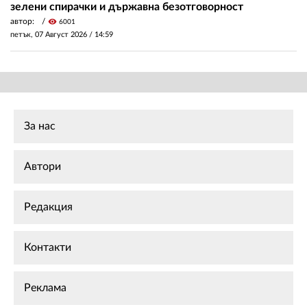
зелени спирачки и държавна безотговорност
автор:
visibility
6001
петък, 07 Август 2026 /
14:59
За нас
Автори
Редакция
Контакти
Реклама