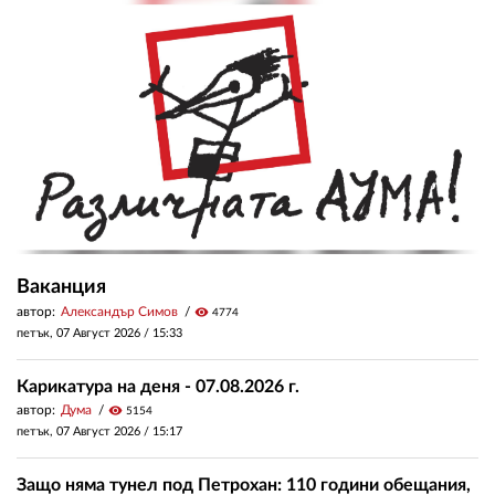
Ваканция
автор:
Александър Симов
visibility
4774
петък, 07 Август 2026 /
15:33
Карикатура на деня - 07.08.2026 г.
автор:
Дума
visibility
5154
петък, 07 Август 2026 /
15:17
Защо няма тунел под Петрохан: 110 години обещания,