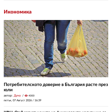
Икономика
Потребителското доверие в България расте през
юли
автор:
Дума
visibility
4000
петък, 07 Август 2026 /
16:39