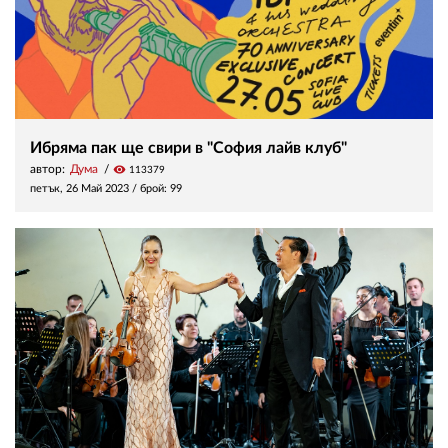
Ибряма пак ще свири в "София лайв клуб"
автор:
Дума
visibility
113379
петък, 26 Май 2023
/ брой: 99