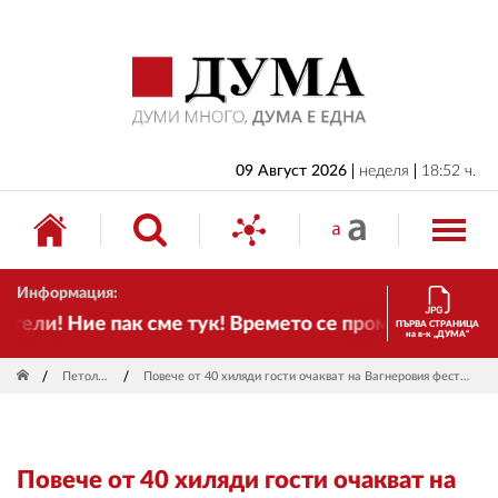
НАЧАЛО
БЪЛГАРИЯ
ИКОНОМИКА
ИЗБОРИ
09 Август 2026
неделя
18:52 ч.
СВЯТ
ОБЩЕСТВО
Информация:
КУЛТУРА
ели! Ние пак сме тук! Времето се променя и налага 
ПЪРВА СТРАНИЦА
на в-к „ДУМА“
ЖИВОТ
Петолиния
Повече от 40 хиляди гости очакват на Вагнеровия фестивал в Байройт
СПОРТ
ПРИЛОЖЕНИЯ
Повече от 40 хиляди гости очакват на
ДРУГИ