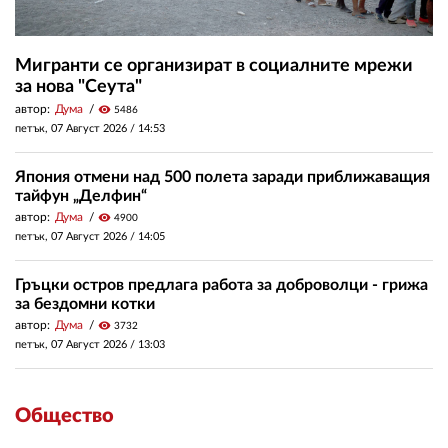
Мигранти се организират в социалните мрежи
за нова "Сеута"
автор:
Дума
visibility
5486
петък, 07 Август 2026 /
14:53
Япония отмени над 500 полета заради приближаващия
тайфун „Делфин“
автор:
Дума
visibility
4900
петък, 07 Август 2026 /
14:05
Гръцки остров предлага работа за доброволци - грижа
за бездомни котки
автор:
Дума
visibility
3732
петък, 07 Август 2026 /
13:03
Общество