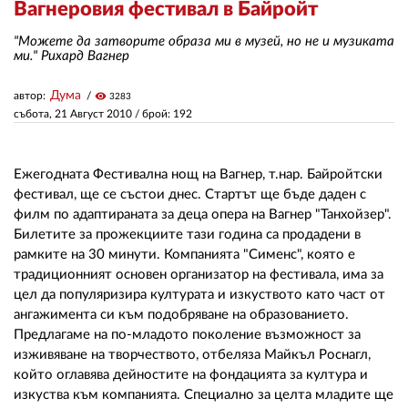
Вагнеровия фестивал в Байройт
"Можете да затворите образа ми в музей, но не и музиката
ЗА НАС
ми." Рихард Вагнер
АВТОРИ
Дума
автор:
visibility
3283
събота, 21 Август 2010
/ брой: 192
РЕДАКЦИЯ
КОНТАКТИ
Eжегодната Фестивална нощ на Вагнер, т.нар. Байройтски
РЕКЛАМА
фестивал, ще се състои днес. Стартът ще бъде даден с
филм по адаптираната за деца опера на Вагнер "Танхойзер".
АБОНАМЕНТ
Билетите за прожекциите тази година са продадени в
рамките на 30 минути. Компанията "Сименс", която е
УСЛОВИЯ ЗА ПОЛЗВАНЕ
традиционният основен организатор на фестивала, има за
цел да популяризира културата и изкуството като част от
ПОЛИТИКА ЗА БИСКВИТКИТЕ
ангажимента си към подобряване на образованието.
Предлагаме на по-младото поколение възможност за
ПОЛИТИКАТА ЗА
изживяване на творчеството, отбеляза Майкъл Роснагл,
ПОВЕРИТЕЛНОСТ
който оглавява дейностите на фондацията за култура и
изкуства към компанията. Специално за целта младите ще