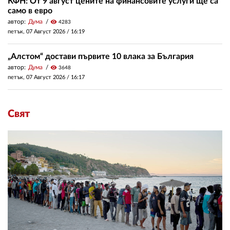
КФН: От 9 август цените на финансовите услуги ще са
само в евро
автор:
Дума
visibility
4283
петък, 07 Август 2026 /
16:19
„Алстом“ достави първите 10 влака за България
автор:
Дума
visibility
3648
петък, 07 Август 2026 /
16:17
Свят