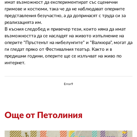
02 975 20 35
имат възможност да експериментират със сценични
гримове и костюми, така че да не наблюдават оперните
представления безучастно, а да допринасят с труда си за
реализацията им.
В късния следобед и привечер тези, които няма да имат
възможността да се насладят на живото изпълнение на
оперите "Пръстенът на нибелунгите" и "Валкюра", могат да
ги гледат пряко от Фестивалния театър. Както и в
предишни години, оперите ще се излъчват на живо по
интернет.
Error9
Още от Петолиния