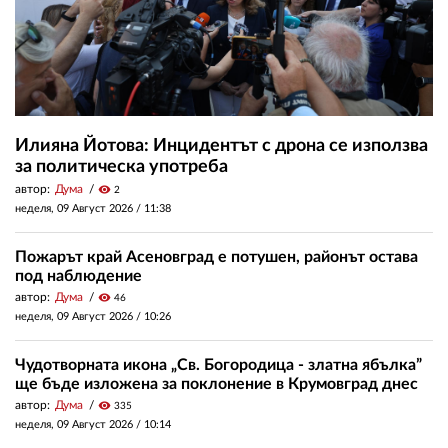
Илияна Йотова: Инцидентът с дрона се използва
за политическа употреба
автор:
Дума
visibility
2
неделя, 09 Август 2026 /
11:38
Пожарът край Асеновград е потушен, районът остава
под наблюдение
автор:
Дума
visibility
46
неделя, 09 Август 2026 /
10:26
Чудотворната икона „Св. Богородица - златна ябълка”
ще бъде изложена за поклонение в Крумовград днес
автор:
Дума
visibility
335
неделя, 09 Август 2026 /
10:14