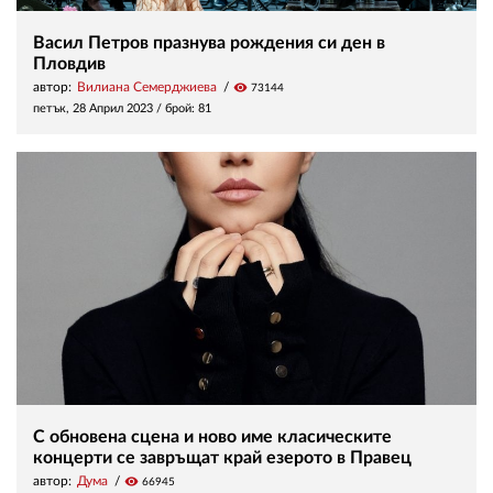
Васил Петров празнува рождения си ден в
Пловдив
автор:
Вилиана Семерджиева
visibility
73144
петък, 28 Април 2023
/ брой: 81
С обновенa сцена и ново име класическите
концерти се завръщат край езерото в Правец
автор:
Дума
visibility
66945