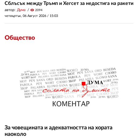
Сблъсък между Тръмп и Хегсет за недостига на ракети
автор:
Дума
visibility
2094
четвъртък, 06 Август 2026 /
15:03
Общество
За човещината и адекватността на хората
наоколо