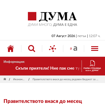
НАЧАЛО
БЪЛГАРИЯ
ИКОНОМИКА
ИЗБОРИ
07 Август 2026
петък
12:07 ч.
СВЯТ
ОБЩЕСТВО
Информация:
КУЛТУРА
Скъпи приятели! Ние пак сме тук! Времето се 
ПЪРВА СТРАНИЦА
на в-к „ДУМА“
ЖИВОТ
Икономика
Правителството внася до месец редовен бюджет за 2026 г.
СПОРТ
ПРИЛОЖЕНИЯ
Правителството внася до месец
ДРУГИ