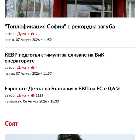
"Топлофикация София" с рекордна загуба
автор:
Дума
visibility
2
петък, 07 Август 2026 /
11:59
КЕВР подготвя стимули за сливане на ВиК
операторите
автор:
Дума
visibility
4
петък, 07 Август 2026 /
11:57
Евростат: Делът на България в БВП на ЕС е 0,6 %
автор:
Дума
visibility
2225
четвъртък, 06 Август 2026 /
15:33
Свят