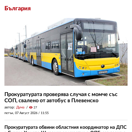
България
Прокуратурата проверява случая с момче със
СОП, свалено от автобус в Плевенско
автор:
Дума
visibility
27
петък, 07 Август 2026 /
11:55
Прокуратурата обвини областния координатор на ДПС