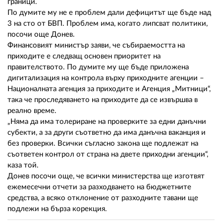
граници.
По думите му не е проблем дали дефицитът ще бъде над
3 на сто от БВП. Проблем има, когато липсват политики,
посочи още Донев.
Финансовият министър заяви, че събираемостта на
приходите е следващ основен приоритет на
правителството. По думите му ще бъде приложена
дигитализация на контрола върху приходните агенции –
Националната агенция за приходите и Агенция „Митници“,
така че проследяването на приходите да се извършва в
реално време.
„Няма да има толериране на проверките за едни данъчни
субекти, а за други съответно да има данъчна ваканция и
без проверки. Всички съгласно закона ще подлежат на
съответен контрол от страна на двете приходни агенции“,
каза той.
Донев посочи още, че всички министерства ще изготвят
ежемесечни отчети за разходването на бюджетните
средства, а всяко отклонение от разходните тавани ще
подлежи на бърза корекция.