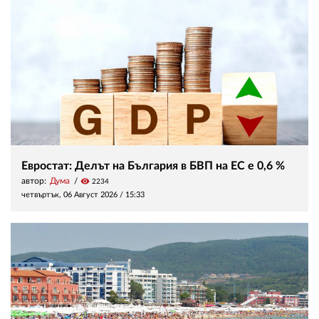
Евростат: Делът на България в БВП на ЕС е 0,6 %
автор:
Дума
visibility
2234
четвъртък, 06 Август 2026 /
15:33