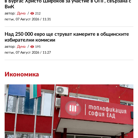
в Бургас Христо Широков за участие в ОПГ, свързана с
ВиК
автор:
Дума
visibility
212
петък, 07 Август 2026 /
11:31
Над 250 000 евро ще струват камерите в общинските
избирателни комисии
автор:
Дума
visibility
195
петък, 07 Август 2026 /
11:27
Икономика