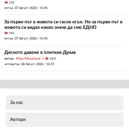
visibility
128
петък, 07 Август 2026 /
11:45
За първи път в живота си гасих огън. Но за първи път в
живота си видях какво значи да сме ЕДНО
visibility
146
петък, 07 Август 2026 /
11:45
Дясното давене в плиткия Дунав
автор:
Юри Михалков
visibility
1851
четвъртък, 06 Август 2026 /
16:37
За нас
Автори