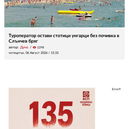
Туроператор остави стотици унгарци без почивка в
Слънчев бряг
автор:
Дума
visibility
2298
четвъртък, 06 Август 2026 /
15:33
Error9