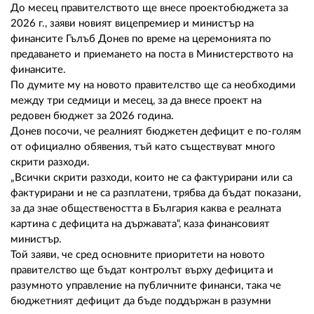
02 975 20 35
До месец правителството ще внесе проектобюджета за
2026 г., заяви новият вицепремиер и министър на
финансите Гълъб Донев по време на церемонията по
предаването и приемането на поста в Министерството на
финансите.
По думите му на новото правителство ще са необходими
между три седмици и месец, за да внесе проект на
редовен бюджет за 2026 година.
Донев посочи, че реалният бюджетен дефицит е по-голям
от официално обявения, тъй като съществуват много
скрити разходи.
„Всички скрити разходи, които не са фактурирани или са
фактурирани и не са разплатени, трябва да бъдат показани,
за да знае обществеността в България каква е реалната
картина с дефицита на държавата“, каза финансовият
министър.
Той заяви, че сред основните приоритети на новото
правителство ще бъдат контролът върху дефицита и
разумното управление на публичните финанси, така че
бюджетният дефицит да бъде поддържан в разумни