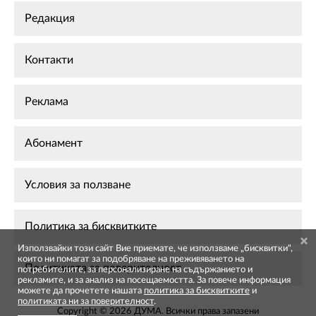
Редакция
Контакти
Реклама
Абонамент
Условия за ползване
Политика за бисквитките
Използвайки този сайт Вие приемате, че използваме „бисквитки",
които ни помагат за подобряване на преживяването на
Политиката за поверителност
потребителите, за персонализиране на съдържанието и
рекламите, и за анализ на посещаемостта. За повече информация
можете да прочетете нашата
политика за бисквитките
и
политиката ни за поверителност
.
Copyright © 2026 ДУМА. Всички права запазени