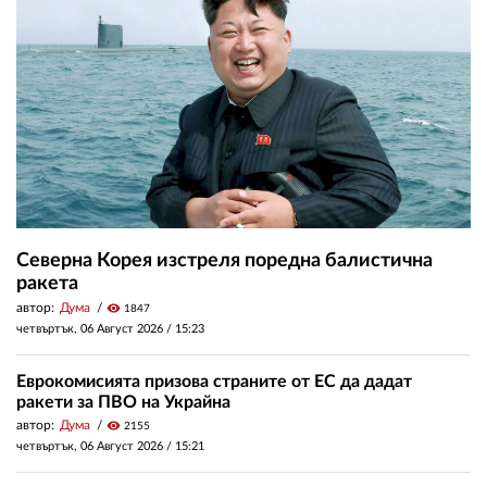
Северна Корея изстреля поредна балистична
ракета
автор:
Дума
visibility
1847
четвъртък, 06 Август 2026 /
15:23
Еврокомисията призова страните от ЕС да дадат
ракети за ПВО на Украйна
автор:
Дума
visibility
2155
четвъртък, 06 Август 2026 /
15:21