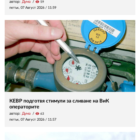
автор:
Дума
visibility
59
петък, 07 Август 2026 /
11:59
КЕВР подготвя стимули за сливане на ВиК
операторите
автор:
Дума
visibility
63
петък, 07 Август 2026 /
11:57