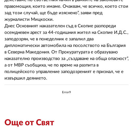
правомощия, които имаме. Очаквам, че всичко, което стои
зад този случай, ще бъде изяснено“, заяви пред
журналисти Мицкоски.
Днес Основният наказателен съд в Скопие разпореди
осемдневен арест за 44-годишния жител на Скопие И.Д.С.,
заподозрян, че в понеделник е запалил два
дипломатически автомобила на посолството на България
в Северна Македония. От Прокуратурата е образувано
наказателно производство за „създаване на обща опасност”,
а от МВР съобщиха, че по време на разпита в
полицейското управление заподозреният е признал, че е
извършил деянието.
Error9
Още от Свят