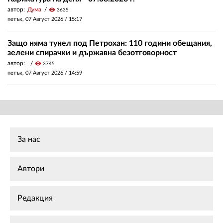
автор:
Дума
visibility
3635
петък, 07 Август 2026 /
15:17
Защо няма тунел под Петрохан: 110 години обещания,
зелени спирачки и държавна безотговорност
автор:
visibility
3745
петък, 07 Август 2026 /
14:59
За нас
Автори
Редакция