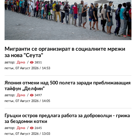
Мигранти се организират в социалните мрежи
за нова "Сеута"
автор:
Дума
visibility
3851
петък, 07 Август 2026 /
14:53
Япония отмени над 500 полета заради приближаващия
тайфун „Делфин“
автор:
Дума
visibility
3497
петък, 07 Август 2026 /
14:05
Гръцки остров предлага работа за доброволци - грижа
за бездомни котки
автор:
Дума
visibility
2645
петък, 07 Август 2026 /
13:03