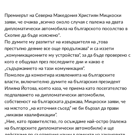
02 975 20 35
Премиерът на Северна Македония Християн Мицкоски
заяви, че очаква „всичко около случая с палежа на двата
дипломатически автомобила на българското посолство в
Скопие да бъде изяснено“.
По думите му разпитът на извършителя на „това
престъпно деяние все още продължава“ и са иззети
„комуникационните му устройства”, за да бъде проверено с
кого е общувал през последните дни и какво е
„съдържанието на тази комуникация”.
Помолен да коментира изявленията на българските
власти, включително думите на българския президент
Илияна Йотова, която каза, че приема като посегателство
подпалването на дипломатически автомобили,
собственост на българската държава, Мицкоски заяви, че
на мястото „на източния съсед” не би бързал да прави
„никакви квалификации”.
„Ние, като правителство, го осъждаме най-остро (палежа
на българските дипломатически автомобили) и ще
действаме по съответния начин в рамките на законовите