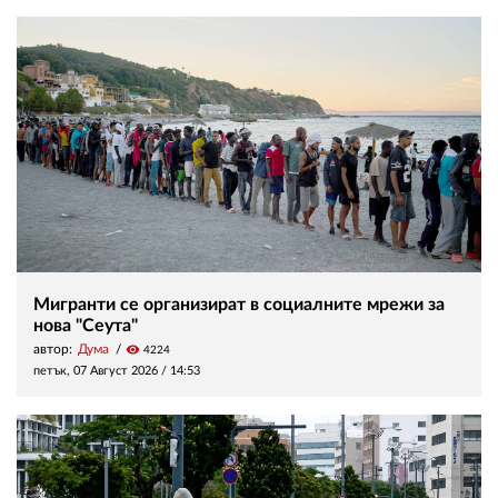
Мигранти се организират в социалните мрежи за
нова "Сеута"
автор:
Дума
visibility
4224
петък, 07 Август 2026 /
14:53