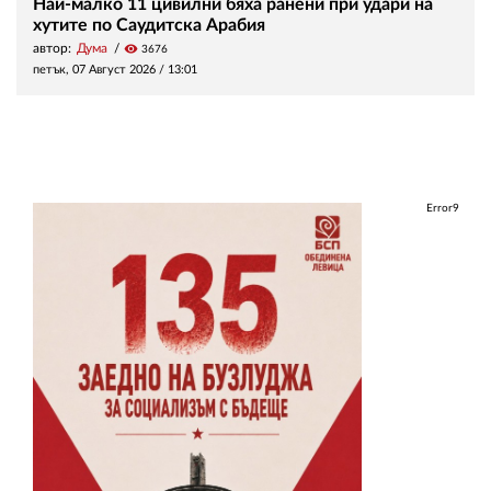
Най-малко 11 цивилни бяха ранени при удари на
хутите по Саудитска Арабия
автор:
Дума
visibility
3676
петък, 07 Август 2026 /
13:01
Error9