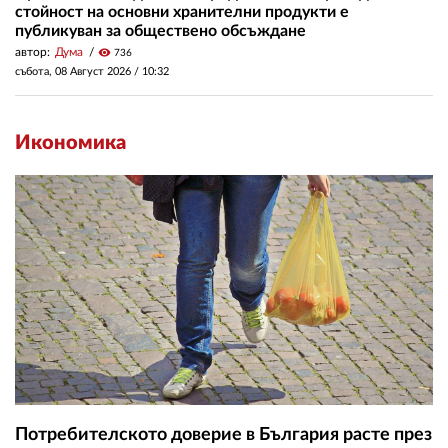
стойност на основни хранителни продукти е
публикуван за обществено обсъждане
автор:
Дума
visibility
736
събота, 08 Август 2026 /
10:32
Икономика
Потребителското доверие в България расте през