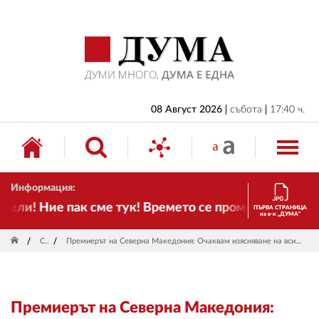
НАЧАЛО
БЪЛГАРИЯ
ИКОНОМИКА
ИЗБОРИ
08 Август 2026
събота
17:40 ч.
СВЯТ
ОБЩЕСТВО
Информация:
КУЛТУРА
ли! Ние пак сме тук! Времето се променя и налага н
ПЪРВА СТРАНИЦА
на в-к „ДУМА“
ЖИВОТ
Свят
Премиерът на Северна Македония: Очаквам изясняване на всичко около палежа на българските дипломатически автомобили
СПОРТ
ПРИЛОЖЕНИЯ
Премиерът на Северна Македония:
ДРУГИ