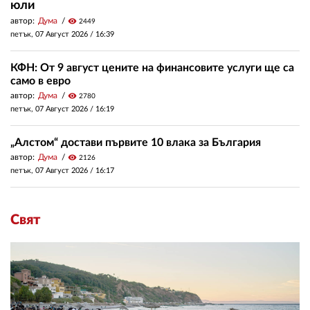
юли
автор:
Дума
visibility
2449
петък, 07 Август 2026 /
16:39
КФН: От 9 август цените на финансовите услуги ще са
само в евро
автор:
Дума
visibility
2780
петък, 07 Август 2026 /
16:19
„Алстом“ достави първите 10 влака за България
автор:
Дума
visibility
2126
петък, 07 Август 2026 /
16:17
Свят