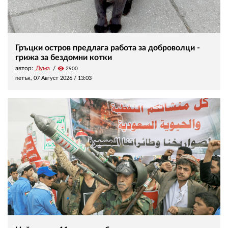
Гръцки остров предлага работа за доброволци -
грижа за бездомни котки
автор:
Дума
visibility
2900
петък, 07 Август 2026 /
13:03