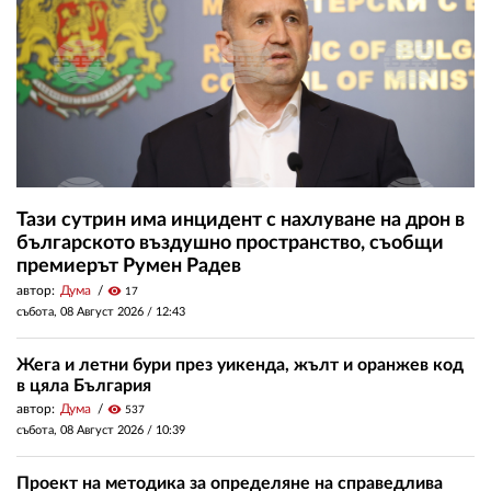
Тази сутрин има инцидент с нахлуване на дрон в
българското въздушно пространство, съобщи
премиерът Румен Радев
автор:
Дума
visibility
17
събота, 08 Август 2026 /
12:43
Жега и летни бури през уикенда, жълт и оранжев код
в цяла България
автор:
Дума
visibility
537
събота, 08 Август 2026 /
10:39
Проект на методика за определяне на справедлива