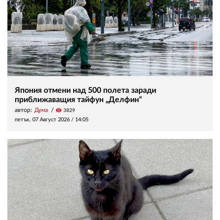
Япония отмени над 500 полета заради
приближаващия тайфун „Делфин“
автор:
Дума
visibility
3829
петък, 07 Август 2026 /
14:05