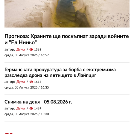
Прогноза: Храните ще поскъпнат заради войните
и "Ел Ниньо"
автор:
Дума
visibility
1568
сряда, 05 Август 2026 /
16:57
Германската прокуратура за борба с екстремизма
разследва дрона на летището в Лайпциг
автор:
Дума
visibility
1614
сряда, 05 Август 2026 /
16:35
Снимка на деня - 05.08.2026 г.
автор:
Дума
visibility
1469
сряда, 05 Август 2026 /
15:30