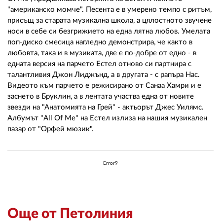
02 975 20 35
"американско момче". Песента е в умерено темпо с ритъм,
присъщ за старата музикална школа, а цялостното звучене
носи в себе си безгрижието на една лятна любов. Умелата
поп-диско смесица нагледно демонстрира, че както в
любовта, така и в музиката, две е по-добре от едно - в
едната версия на парчето Естел отново си партнира с
талантливия Джон Лиджънд, а в другата - с рапъра Нас.
Видеото към парчето е режисирано от Санаа Хамри и е
заснето в Бруклин, а в лентата участва една от новите
звезди на "Анатомията на Грей" - актьорът Джес Уилямс.
Албумът "All Of Me" на Естел излиза на нашия музикален
пазар от "Орфей мюзик".
Error9
Още от Петолиния