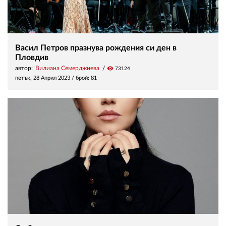
Васил Петров празнува рождения си ден в
Пловдив
автор:
Вилиана Семерджиева
visibility
73124
петък, 28 Април 2023
/ брой: 81