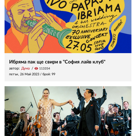
Ибряма пак ще свири в "София лайв клуб"
автор:
Дума
visibility
113354
петък, 26 Май 2023
/ брой: 99