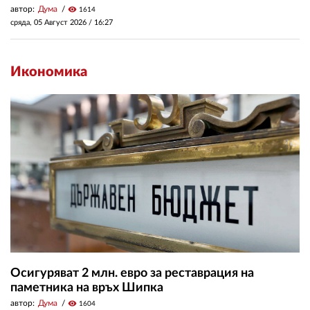
автор:
Дума
visibility
1614
сряда, 05 Август 2026 /
16:27
Икономика
Осигуряват 2 млн. евро за реставрация на
паметника на връх Шипка
автор:
Дума
visibility
1604