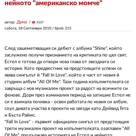
нейното "американско момче"
ЗА НАС
Дума
автор:
visibility
3107
АВТОРИ
събота, 18 Септември 2010
/ брой: 215
РЕДАКЦИЯ
След зашеметяващия си дебют с албума "Shine", който
КОНТАКТИ
заслужено получи признанието на критиката по цял свят,
Естел е готова да отвори нова глава от звездната си
РЕКЛАМА
история. Като предвестник на предстоящите успехи се
явява сингълът й "Fall In Love", който е част от новия й
АБОНАМЕНТ
студиен албум "All Of Me". Тази година изпълнителката се
завръща с нов музикален проект за радост на всичките си
УСЛОВИЯ ЗА ПОЛЗВАНЕ
фенове. Дори през изминалия период на затишие Естел не
ПОЛИТИКА ЗА БИСКВИТКИТЕ
си е взимала почивка - освен работата по новия си албум,
соул дивата участва в проекти на звезди като Дейвид Гета
ПОЛИТИКАТА ЗА
и Бъста Раймс.
ПОВЕРИТЕЛНОСТ
"Fall In Love" - първият официален сингъл от предстоящия
трети музикален проект на изпълнителката, озаглавен "All
Of Me", продължава историята на Естел и нейното