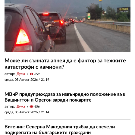
Може ли сънната апнея да е фактор за тежките
катастрофи с камиони?
автор:
Дума
visibility
659
сряда, 05 Август 2026 /
21:19
МВнР предупреждава за извънредно положение във
Вашингтон и Орегон заради пожарите
автор:
Дума
visibility
656
сряда, 05 Август 2026 /
21:14
Вигенин: Северна Македония трябва да спечели
подкрепата на българските граждани