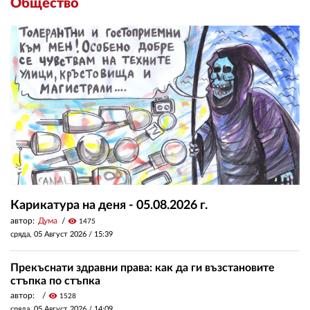
Общество
Карикатура на деня - 05.08.2026 г.
автор:
Дума
visibility
1475
сряда, 05 Август 2026 /
15:39
Прекъснати здравни права: как да ги възстановите
стъпка по стъпка
автор:
visibility
1528
сряда, 05 Август 2026 /
14:09