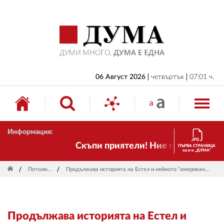
НАЧАЛО
БЪЛГАРИЯ
ИКОНОМИКА
ИЗБОРИ
06 Август 2026
четвъртък
07:01 ч.
СВЯТ
ОБЩЕСТВО
Информация:
КУЛТУРА
Скъпи приятели! Ние пак сме тук! Вр
ПЪРВА СТРАНИЦА
на в-к „ДУМА“
ЖИВОТ
Петолиния
Продължава историята на Естел и нейното "американско момче"
СПОРТ
ПРИЛОЖЕНИЯ
Продължава историята на Естел и
ДРУГИ