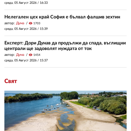
сряда, 05 Август 2026 /
16:33
Нелегален цех край София е бълвал фалшив зехтин
автор:
Дума
visibility
1703
сряда, 05 Август 2026 /
15:39
Експерт: Дори Дунав да продължи да спада, въглищни
централи ще задоволят нуждата от ток
автор:
Дума
visibility
1454
сряда, 05 Август 2026 /
15:37
Свят