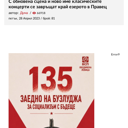
С обновенa сцена и ново име класическите
концерти се завръщат край езерото в Правец
автор:
Дума
visibility
66918
петък, 28 Април 2023
/ брой: 81
Error9