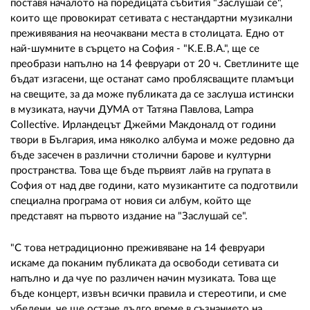
02 975 20 35
поставя началото на поредицата събития "Заслушай се",
които ще провокират сетивата с нестандартни музикални
преживявания на неочаквани места в столицата. Едно от
най-шумните в сърцето на София - "K.E.B.A.", ще се
преобрази напълно на 14 февруари от 20 ч. Светлините ще
бъдат изгасени, ще останат само проблясващите пламъци
на свещите, за да може публиката да се заслуша истински
в музиката, научи ДУМА от Татяна Павлова, Lampa
Collective. Ирландецът Джейми Макдоналд от години
твори в България, има няколко албума и може редовно да
бъде засечен в различни столични барове и културни
пространства. Това ще бъде първият лайв на групата в
София от над две години, като музикантите са подготвили
специална програма от новия си албум, който ще
представят на първото издание на "Заслушай се".
"С това нетрадиционно преживяване на 14 февруари
искаме да поканим публиката да освободи сетивата си
напълно и да чуе по различен начин музиката. Това ще
бъде концерт, извън всички правила и стереотипи, и сме
убедени, че ще остане дълго време в съзнанието на