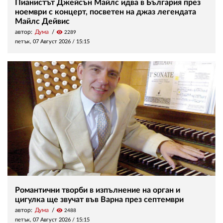
Пианистът Джейсън Майлс идва в България през
ноември с концерт, посветен на джаз легендата
Майлс Дейвис
автор:
Дума
visibility
2289
петък, 07 Август 2026 /
15:15
Романтични творби в изпълнение на орган и
цигулка ще звучат във Варна през септември
автор:
Дума
visibility
2488
петък, 07 Август 2026 /
15:15