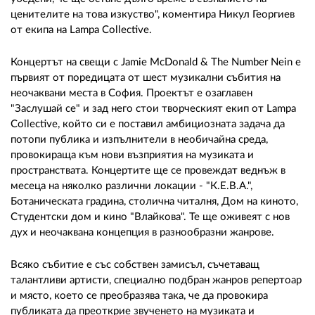
ценителите на това изкуство", коментира Никул Георгиев
от екипа на Lampa Collective.
Концертът на свещи с Jamie McDonald & The Number Nein е
първият от поредицата от шест музикални събития на
неочаквани места в София. Проектът е озаглавен
"Заслушай се" и зад него стои творческият екип от Lampa
Collective, който си е поставил амбициозната задача да
потопи публика и изпълнители в необичайна среда,
провокираща към нови възприятия на музиката и
пространствата. Концертите ще се провеждат веднъж в
месеца на няколко различни локации - "К.Е.В.А.",
Ботаническата градина, столична читалня, Дом на киното,
Студентски дом и кино "Влайкова". Те ще оживеят с нов
дух и неочаквана концепция в разнообразни жанрове.
Всяко събитие е със собствен замисъл, съчетаващ
талантливи артисти, специално подбран жанров репертоар
и място, което се преобразява така, че да провокира
публиката да преоткрие звученето на музиката и