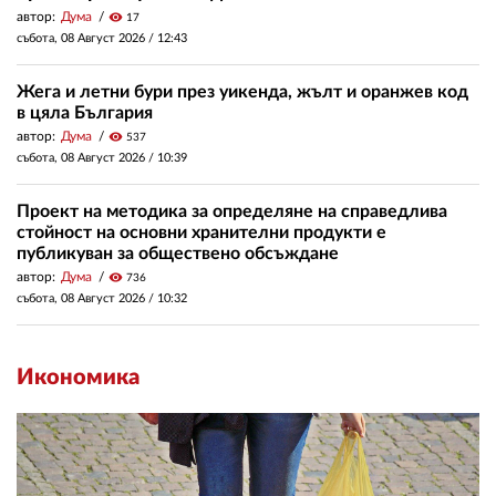
автор:
Дума
visibility
17
събота, 08 Август 2026 /
12:43
Жега и летни бури през уикенда, жълт и оранжев код
в цяла България
автор:
Дума
visibility
537
събота, 08 Август 2026 /
10:39
Проект на методика за определяне на справедлива
стойност на основни хранителни продукти е
публикуван за обществено обсъждане
автор:
Дума
visibility
736
събота, 08 Август 2026 /
10:32
Икономика