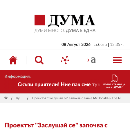
НАЧАЛО
БЪЛГАРИЯ
ИКОНОМИКА
ИЗБОРИ
08 Август 2026
събота
13:35 ч.
СВЯТ
ОБЩЕСТВО
Информация:
КУЛТУРА
Скъпи приятели! Ние пак сме тук! Времето се п
ПЪРВА СТРАНИЦА
на в-к „ДУМА“
ЖИВОТ
Култура
Проектът "Заслушай се" започва с Jamie McDonald & The Number Nein в "K.E.B.A." в София
СПОРТ
ПРИЛОЖЕНИЯ
Проектът "Заслушай се" започва с
ДРУГИ