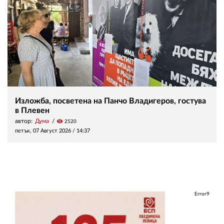
Изложба, посветена на Панчо Владигеров, гостува
в Плевен
автор:
Дума
visibility
2520
петък, 07 Август 2026 /
14:37
Error9