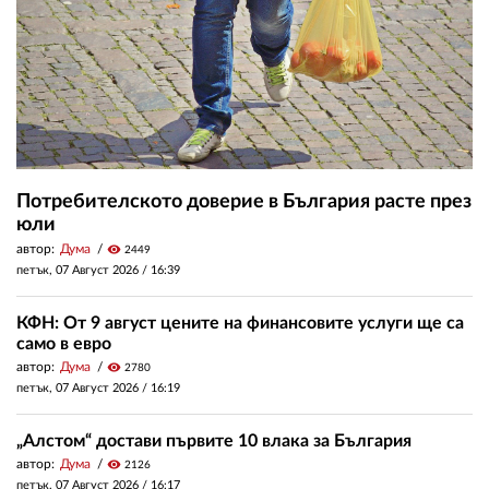
Потребителското доверие в България расте през
юли
автор:
Дума
visibility
2449
петък, 07 Август 2026 /
16:39
КФН: От 9 август цените на финансовите услуги ще са
само в евро
автор:
Дума
visibility
2780
петък, 07 Август 2026 /
16:19
„Алстом“ достави първите 10 влака за България
автор:
Дума
visibility
2126
петък, 07 Август 2026 /
16:17