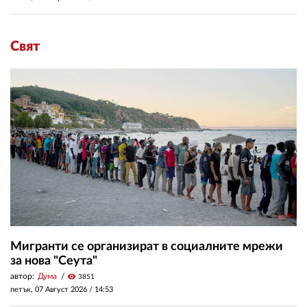
Свят
Мигранти се организират в социалните мрежи
за нова "Сеута"
автор:
Дума
visibility
3851
петък, 07 Август 2026 /
14:53