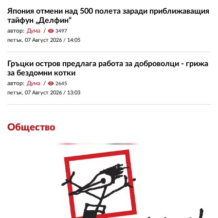
Япония отмени над 500 полета заради приближаващия
тайфун „Делфин“
автор:
Дума
visibility
3497
петък, 07 Август 2026 /
14:05
Гръцки остров предлага работа за доброволци - грижа
за бездомни котки
автор:
Дума
visibility
2645
петък, 07 Август 2026 /
13:03
Общество