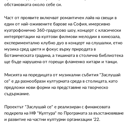
обстановката около себе си.
Част от проявите включват романтичен лайв на свещи в
един от най-оживените барове на София, имерсивно
куатрофонично 360-градусово шоу, концерт с класически
интерпретации на култови филмови мелодии в кинозала,
експериментално клубно дуо в концерт на слушалки, етно
музика сред цветя и фокус върху природата в
Ботаническата градина, а тишината в столична библиотека
ще бъде нарушена от горещи фламенко китари и танци.
Мисията на поредицата от музикални събития "Заслушай
се" е да разнообрази културната среда в столицата, като
предложи нови форми на представяне на творческо
съдържание.
Проектът "Заслушай се" е реализиран с финансовата
подкрепа на НФ "Култура" по Програмата за възстановяване
и развитие на частни културни организации '22.