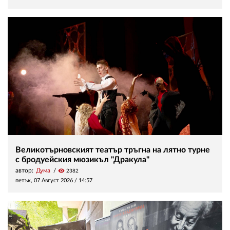
Великотърновският театър тръгна на лятно турне
с бродуейския мюзикъл "Дракула"
автор:
Дума
visibility
2382
петък, 07 Август 2026 /
14:57