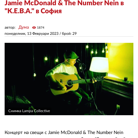
Jamie McDonald & The Number Nein в
"K.E.B.A." в София
ЗА НАС
Дума
автор:
visibility
АВТОРИ
1874
понеделник, 13 Февруари 2023
/ брой: 29
РЕДАКЦИЯ
КОНТАКТИ
РЕКЛАМА
АБОНАМЕНТ
УСЛОВИЯ ЗА ПОЛЗВАНЕ
ПОЛИТИКА ЗА БИСКВИТКИТЕ
Снимка Lampa Collective
ПОЛИТИКАТА ЗА
ПОВЕРИТЕЛНОСТ
Концерт на свещи с Jamie McDonald & The Number Nein