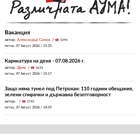
Ваканция
автор:
Александър Симов
visibility
3394
петък, 07 Август 2026 /
15:33
Карикатура на деня - 07.08.2026 г.
автор:
Дума
visibility
3635
петък, 07 Август 2026 /
15:17
Защо няма тунел под Петрохан: 110 години обещания,
зелени спирачки и държавна безотговорност
автор:
visibility
3745
петък, 07 Август 2026 /
14:59