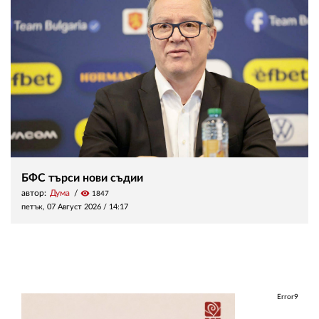
БФС търси нови съдии
автор:
Дума
visibility
1847
петък, 07 Август 2026 /
14:17
Error9