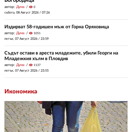
Богородица
автор:
Дума
visibility
0
събота, 08 Август 2026 /
07:26
Издирват 58-годишен мъж от Горна Оряховица
автор:
Дума
visibility
1051
петък, 07 Август 2026 /
23:59
Съдът остави в ареста младежите, убили Георги на
Младежкия хълм в Пловдив
автор:
Дума
visibility
1137
петък, 07 Август 2026 /
23:55
Икономика