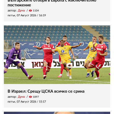
Българските отбори в Европа с изключително
постижение
автор:
Дума
visibility
1104
петък, 07 Август 2026 /
16:19
В Израел: Срещу ЦСКА всичко се срина
автор:
Дума
visibility
1897
петък, 07 Август 2026 /
15:17