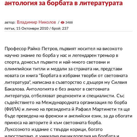
антология за борбата в литературата
ЗА НАС
Владимир Николов
автор:
visibility
3488
АВТОРИ
петък, 15 Октомври 2010
/ брой: 237
РЕДАКЦИЯ
Професор Райко Петров, първият носител на високото
КОНТАКТИ
научно знание по борба у нас и легендарен треньор в
спорта, донесъл първите и най-много световни и
РЕКЛАМА
олимпийски титли и медали за страната ни, представи
новата си книга "Борбата в избрани творби от световната
АБОНАМЕНТ
литература", написана в съавторство с дъщеря му Силвия
Бакалова. Антологията е без аналог в световната
УСЛОВИЯ ЗА ПОЛЗВАНЕ
литература, отбелязват рецензенти и специалисти. Със
ПОЛИТИКА ЗА БИСКВИТКИТЕ
съдействието на Международната организация по борба
(ФИЛА) и лично на президента й Рафаел Мартинети тя ще
ПОЛИТИКАТА ЗА
бъде преведена на френски и английски език, за да обогати
ПОВЕРИТЕЛНОСТ
приноса на авторите й към световната борба.
Луксозното издание с твърди корици, богато
илюстрирано, е уникална енциклопедия на борбата и