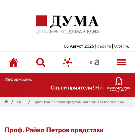
НАЧАЛО
БЪЛГАРИЯ
ИКОНОМИКА
ИЗБОРИ
08 Август 2026
събота
07:49 ч.
СВЯТ
ОБЩЕСТВО
Информация:
КУЛТУРА
Скъпи приятели! Ние пак сме тук!
ПЪРВА СТРАНИЦА
на в-к „ДУМА“
ЖИВОТ
Спорт
Проф. Райко Петров представи антология за борбата в литературата
СПОРТ
ПРИЛОЖЕНИЯ
Проф. Райко Петров представи
ДРУГИ