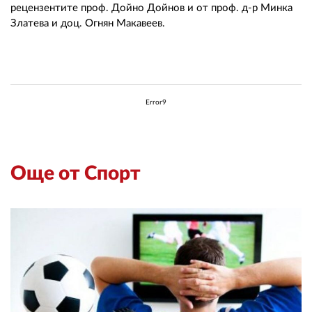
рецензентите проф. Дойно Дойнов и от проф. д-р Минка
Златева и доц. Огнян Макавеев.
Error9
Още от Спорт