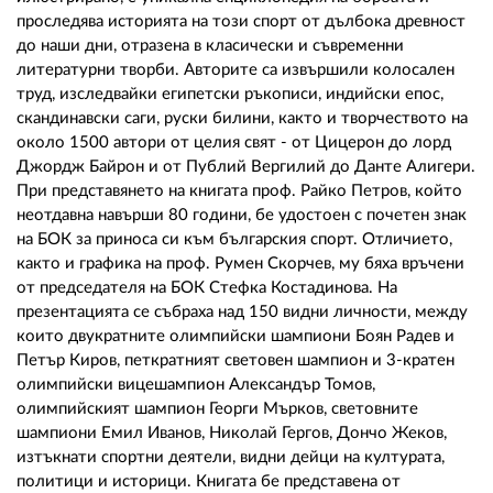
02 975 20 35
проследява историята на този спорт от дълбока древност
до наши дни, отразена в класически и съвременни
литературни творби. Авторите са извършили колосален
труд, изследвайки египетски ръкописи, индийски епос,
скандинавски саги, руски билини, както и творчеството на
около 1500 автори от целия свят - от Цицерон до лорд
Джордж Байрон и от Публий Вергилий до Данте Алигери.
При представянето на книгата проф. Райко Петров, който
неотдавна навърши 80 години, бе удостоен с почетен знак
на БОК за приноса си към българския спорт. Отличието,
както и графика на проф. Румен Скорчев, му бяха връчени
от председателя на БОК Стефка Костадинова. На
презентацията се събраха над 150 видни личности, между
които двукратните олимпийски шампиони Боян Радев и
Петър Киров, петкратният световен шампион и 3-кратен
олимпийски вицешампион Александър Томов,
олимпийският шампион Георги Мърков, световните
шампиони Емил Иванов, Николай Гергов, Дончо Жеков,
изтъкнати спортни деятели, видни дейци на културата,
политици и историци. Книгата бе представена от