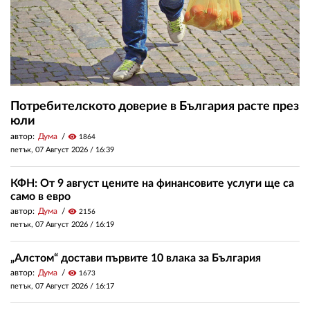
Потребителското доверие в България расте през
юли
автор:
Дума
visibility
1864
петък, 07 Август 2026 /
16:39
КФН: От 9 август цените на финансовите услуги ще са
само в евро
автор:
Дума
visibility
2156
петък, 07 Август 2026 /
16:19
„Алстом“ достави първите 10 влака за България
автор:
Дума
visibility
1673
петък, 07 Август 2026 /
16:17