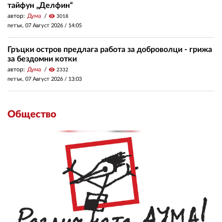
тайфун „Делфин“
автор:
Дума
visibility
3018
петък, 07 Август 2026 /
14:05
Гръцки остров предлага работа за доброволци - грижа
за бездомни котки
автор:
Дума
visibility
2332
петък, 07 Август 2026 /
13:03
Общество