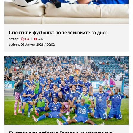
Спортът и футболът по телевизиите за днес
автор:
Дума
visibility
642
събота, 08 Август 2026 /
00:02