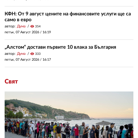
КФН: От 9 август цените на финансовите услуги ще са
само в евро
автор:
Дума
visibility
354
петък, 07 Август 2026 /
16:19
„Алстом“ достави първите 10 влака за България
автор:
Дума
visibility
333
петък, 07 Август 2026 /
16:17
Свят