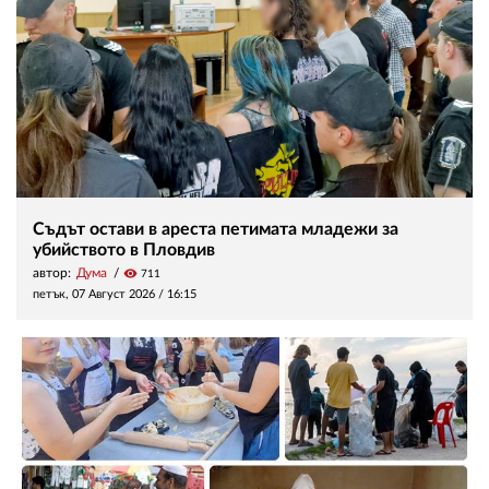
Съдът остави в ареста петимата младежи за
убийството в Пловдив
автор:
Дума
visibility
711
петък, 07 Август 2026 /
16:15