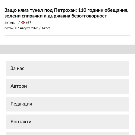
Защо няма тунел под Петрохан: 110 години обещания,
зелени спирачки и държавна безотговорност
автор:
visibility
687
петък, 07 Август 2026 /
14:59
За нас
Автори
Редакция
Контакти