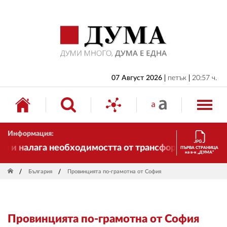
НАЧАЛО
БЪЛГАРИЯ
ИКОНОМИКА
ИЗБОРИ
07 Август 2026
петък
20:57 ч.
СВЯТ
ОБЩЕСТВО
Информация:
КУЛТУРА
 и налага необходимостта от трансформации. И ДУМА
ПЪРВА СТРАНИЦА
на в-к „ДУМА“
ЖИВОТ
България
Провинцията по-грамотна от София
СПОРТ
ПРИЛОЖЕНИЯ
Провинцията по-грамотна от София
ДРУГИ