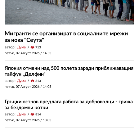
Мигранти се организират в социалните мрежи
за нова "Сеута"
автор:
Дума
visibility
713
петък, 07 Август 2026 /
14:53
Япония отмени над 500 полета заради приближаващия
тайфун „Делфин“
автор:
Дума
visibility
613
петък, 07 Август 2026 /
14:05
Гръцки остров предлага работа за доброволци - грижа
за бездомни котки
автор:
Дума
visibility
814
петък, 07 Август 2026 /
13:03