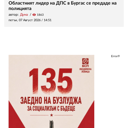
Областният лидер на ДПС в Бургас се предаде на
полицията
автор:
Дума
visibility
1863
петък, 07 Август 2026 /
14:51
Error9