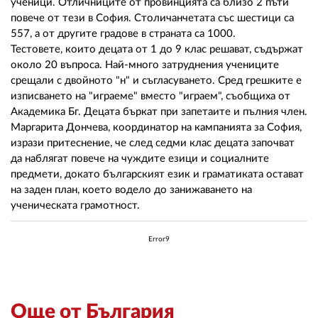
02 975 20 35
ученици. Отличниците от провинцията са близо 2 пъти
повече от тези в София. Столичанчетата със шестици са
557, а от другите градове в страната са 1000.
Тестовете, които децата от 1 до 9 клас решават, съдържат
около 20 въпроса. Най-много затруднения учениците
срещали с двойното "н" и съгласуването. Сред грешките е
изписването на "играеме" вместо "играем", съобщиха от
Академика Бг. Децата бъркат при запетаите и пълния член.
Маргарита Дончева, координатор на кампанията за София,
изрази притеснение, че след седми клас децата започват
да наблягат повече на чуждите езици и социалните
предмети, докато българският език и граматиката остават
на заден план, коeто водeло до занижаването на
ученическата грамотност.
Error9
Още от България