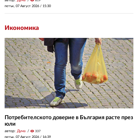
visibility
619
петък, 07 Август 2026 /
15:30
Икономика
Потребителското доверие в България расте през
юли
автор:
Дума
visibility
337
петък, 07 Август 2026 /
16:39