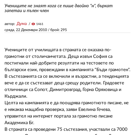
Учениците не знаят кога се пише двойно "н", бъркат
запетаи и пълен член
ЗА НАС
Дума
автор:
visibility
1461
АВТОРИ
сряда, 22 Декември 2010
/ брой: 295
РЕДАКЦИЯ
Учениците от училищата в страната се оказаха по-
КОНТАКТИ
грамотни от столичанчетата. Деца извън София са
постигнали най-добрите резултати на тестовете по
РЕКЛАМА
български език, провеждани в кампанията "Бъди грамотен".
АБОНАМЕНТ
В състезанията са се включили и възрастни, а тенденцията
вече е да се състезават деца срещу родители. Градовете
УСЛОВИЯ ЗА ПОЛЗВАНЕ
отличници са Сопот, Димитровград, Горна Оряховица и
Кърджали.
ПОЛИТИКА ЗА БИСКВИТКИТЕ
Целта на кампанията е да поощрява грамотното писане, не
е някаква мащабна проверка, заяви Евелина Гечева,
ПОЛИТИКАТА ЗА
управител на интернет портала за грамотно писане
ПОВЕРИТЕЛНОСТ
Академика Бг.
В страната са проведени 75 състезания, участвали са 7000