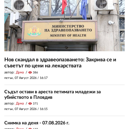
Нов скандал в здравеопазването: Закрива се и
съветът по цени на лекарствата
автор:
Дума
visibility
386
петък, 07 Август 2026 /
16:17
Съдът остави в ареста петимата младежи за
убийството в Пловдив
автор:
Дума
visibility
371
петък, 07 Август 2026 /
16:15
Снимка на деня - 07.08.2026 г.
автор:
Дума