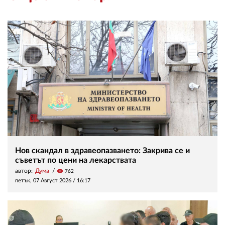
Нов скандал в здравеопазването: Закрива се и
съветът по цени на лекарствата
автор:
Дума
visibility
762
петък, 07 Август 2026 /
16:17