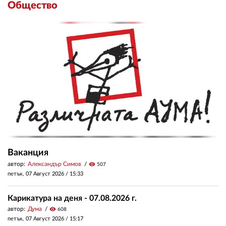
Общество
Ваканция
автор:
Александър Симов
visibility
507
петък, 07 Август 2026 /
15:33
Карикатура на деня - 07.08.2026 г.
автор:
Дума
visibility
608
петък, 07 Август 2026 /
15:17