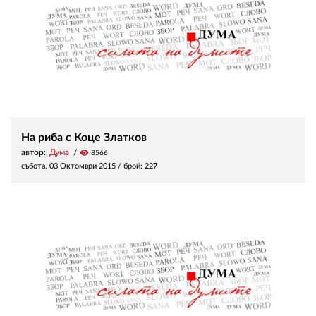
На риба с Коце Златков
автор:
Дума
visibility
8566
събота, 03 Октомври 2015
/ брой: 227