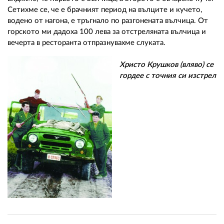
02 975 20 35
Сетихме се, че е брачният период на вълците и кучето,
водено от нагона, е тръгнало по разгонената вълчица. От
горското ми дадоха 100 лева за отстреляната вълчица и
вечерта в ресторанта отпразнувахме слуката.
Христо Крушков (вляво) се
гордее с точния си изстрел