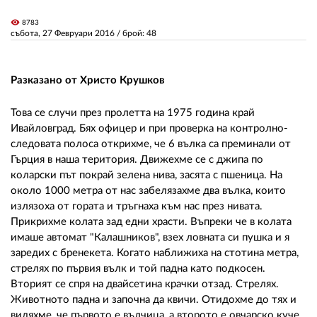
visibility
8783
събота, 27 Февруари 2016
/ брой: 48
ЗА НАС
АВТОРИ
Разказано от Христо Крушков
РЕДАКЦИЯ
Това се случи през пролетта на 1975 година край
КОНТАКТИ
Ивайловград. Бях офицер и при проверка на контролно-
следовата полоса открихме, че 6 вълка са преминали от
РЕКЛАМА
Гърция в наша територия. Движехме се с джипа по
коларски път покрай зелена нива, засята с пшеница. На
АБОНАМЕНТ
около 1000 метра от нас забелязахме два вълка, които
излязоха от гората и тръгнаха към нас през нивата.
УСЛОВИЯ ЗА ПОЛЗВАНЕ
Прикрихме колата зад едни храсти. Въпреки че в колата
ПОЛИТИКА ЗА БИСКВИТКИТЕ
имаше автомат "Калашников", взех ловната си пушка и я
заредих с бренекета. Когато наближиха на стотина метра,
ПОЛИТИКАТА ЗА
стрелях по първия вълк и той падна като подкосен.
ПОВЕРИТЕЛНОСТ
Вторият се спря на двайсетина крачки отзад. Стрелях.
Животното падна и започна да квичи. Отидохме до тях и
видяхме, че първото е вълчица, а второто е овчарско куче.