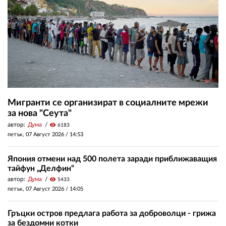
Мигранти се организират в социалните мрежи
за нова "Сеута"
автор:
Дума
visibility
6183
петък, 07 Август 2026 /
14:53
Япония отмени над 500 полета заради приближаващия
тайфун „Делфин“
автор:
Дума
visibility
5433
петък, 07 Август 2026 /
14:05
Гръцки остров предлага работа за доброволци - грижа
за бездомни котки