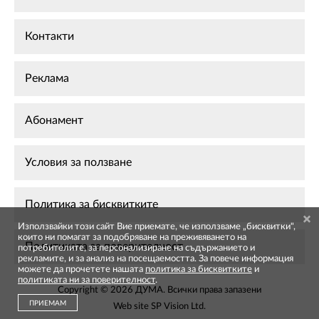
Контакти
Реклама
Абонамент
Условия за ползване
Политика за бисквитките
Използвайки този сайт Вие приемате, че използваме „бисквитки",
които ни помагат за подобряване на преживяването на
Политиката за поверителност
потребителите, за персонализиране на съдържанието и
рекламите, и за анализ на посещаемостта. За повече информация
можете да прочетете нашата
политика за бисквитките
и
политиката ни за поверителност
.
Copyright © 2026 ДУМА. Всички права запазени
ПРИЕМАМ
Web site
SP Vision Ltd
.