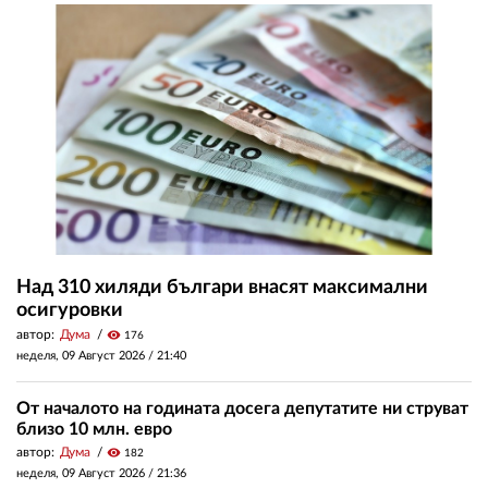
Над 310 хиляди българи внасят максимални
осигуровки
автор:
Дума
visibility
176
неделя, 09 Август 2026 /
21:40
От началото на годината досега депутатите ни струват
близо 10 млн. евро
автор:
Дума
visibility
182
неделя, 09 Август 2026 /
21:36