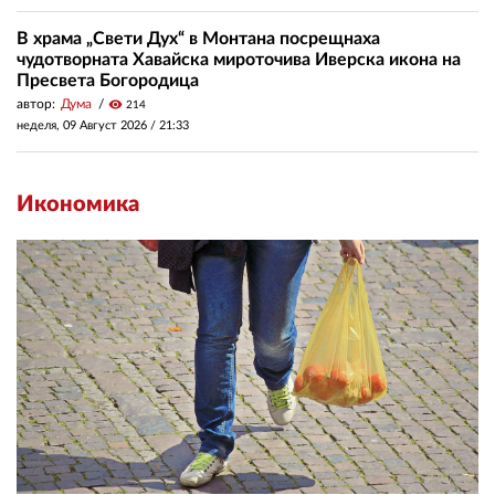
В храма „Свети Дух“ в Монтана посрещнаха
чудотворната Хавайска мироточива Иверска икона на
Пресвета Богородица
автор:
Дума
visibility
214
неделя, 09 Август 2026 /
21:33
Икономика