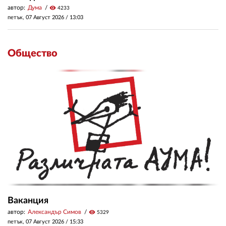
автор:
Дума
visibility
4233
петък, 07 Август 2026 /
13:03
Общество
Ваканция
автор:
Александър Симов
visibility
5329
петък, 07 Август 2026 /
15:33