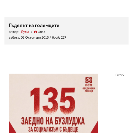
Гъделът на големците
автор:
Дума
visibility
6844
събота, 03 Октомври 2015
/ брой: 227
Error9