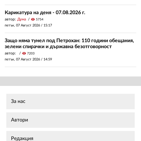
Карикатура на деня - 07.08.2026 г.
автор:
Дума
visibility
5754
петък, 07 Август 2026 /
15:17
Защо няма тунел под Петрохан: 110 години обещания,
зелени спирачки и държавна безотговорност
автор:
visibility
7203
петък, 07 Август 2026 /
14:59
За нас
Автори
Редакция