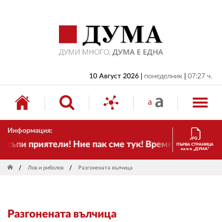
НАЧАЛО
БЪЛГАРИЯ
ИКОНОМИКА
ИЗБОРИ
10 Август 2026
понеделник
07:27 ч.
СВЯТ
ОБЩЕСТВО
Информация:
КУЛТУРА
къпи приятели! Ние пак сме тук! Времето се променя
ПЪРВА СТРАНИЦА
на в-к „ДУМА“
ЖИВОТ
Лов и риболов
Разгонената вълчица
СПОРТ
ПРИЛОЖЕНИЯ
Разгонената вълчица
ДРУГИ