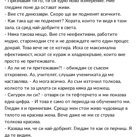
- Признавам ти го, ти си едно ново измерение. Ние
гледаме поне да остават живи.
- Вие сте динозаври. Скоро ще ви подменят всичките.
- Как така ще ни подменят? Хората, които ти видя в тази
зала, са сред най-добрите в света.
- Няма такова нещо. Вие сте неефективни, работите
мудно, старомодни сте и не довеждате нито един процес
докрай. Това вече не се котира. Иска се максимална
ефективност, искат се кураж и хладнокръвие, които вие
просто не притежавате.
- Аз ли не ги притежавам?! - обиждам се съвсем
откровено. Аз, учителят, слушам ученичката да ме
наставлява. - Аз мога всичко. Аз съм източил толкова,
колкото ти за цялата си кариера няма да можеш.
- Сигурен ли си? - отваря си тя тефтерчето и ми показва
една цифра. - И това е само от периода на обучението ми.
Гледам я и примигвам. Срещу мен стои живо чудовище в
тялото на красива жена. Вече даже не ми се струва
толкова красива.
- Казваш ми, че си най-добрият. Гледам те как се перчиш. Я
да те видим.