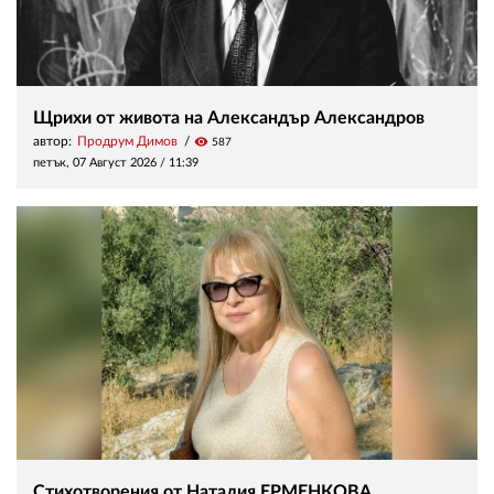
Щрихи от живота на Александър Александров
автор:
Продрум Димов
visibility
587
петък, 07 Август 2026 /
11:39
Стихотворения от Наталия ЕРМЕНКОВА