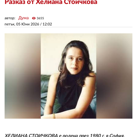
Разказ от Хелиана Стоичкова
ЗА НАС
Дума
автор:
visibility
3655
петък, 05 Юни 2026 /
12:02
АВТОРИ
РЕДАКЦИЯ
КОНТАКТИ
РЕКЛАМА
АБОНАМЕНТ
УСЛОВИЯ ЗА ПОЛЗВАНЕ
ПОЛИТИКА ЗА БИСКВИТКИТЕ
ПОЛИТИКАТА ЗА
ПОВЕРИТЕЛНОСТ
ХЕЛИАНА СТОИЧКОВА е родена през 1980 г. в София.