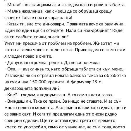
- Моля? - възклицавам аз и я гледам как си рови в таблета.
- Малка нахалница, как смееш да се обръщаш срещу
своите? Това е против правилата!
- Казах ти, вие сте динозаври. Правилата вече са различни.
Един по един ще си отидете. Нали си най-добрият? Къде
са ти слабите точки, знаеш ли?
Умът ми прескача от проблем на проблем. Животът ми
като на всеки човек е пълен с тях. Привеждам се към нея и
я гледам право в очите.
- Допускаш огромна грешка. Да не си посмяла.
- Опа... - възкликва тя, като обръща таблета си към мене. -
Изглежда не си отразил новата банкова такса за обработка
на суми над 150 000 кредита. А формуляр 19 с
декларацията попълни ли?
- Кое? - гледам я недоумяващ. А тя само клати глава.
- Виждаш ли. Така се прави. За нищо не ставате. И аз съм
много нежна в момента. Ако знаеш какви хора идват, ще ти
се завие свят. И сега ти предлагам една от онези рядко
срещани сделки. Ще ти оставя една трета от времето,
което си употребил, само от уважение, че съм това, което