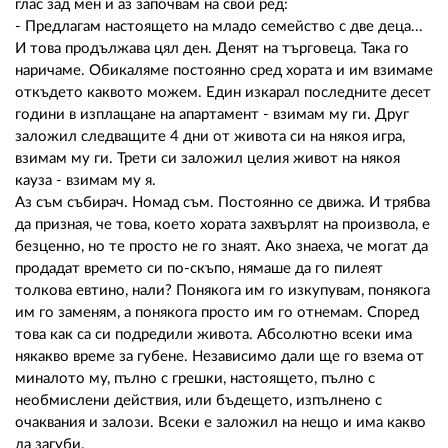
глас зад мен и аз започвам на свой ред:
- Предлагам настоящето на младо семейство с две деца...
И това продължава цял ден. Денят на търговеца. Така го
наричаме. Обикаляме постоянно сред хората и им взимаме
откъдето каквото можем. Един изкарал последните десет
години в изплащане на апартамент - взимам му ги. Друг
заложил следващите 4 дни от живота си на някоя игра,
взимам му ги. Трети си заложил целия живот на някоя
кауза - взимам му я.
Аз съм събирач. Номад съм. Постоянно се движа. И трябва
да призная, че това, което хората захвърлят на произвола, е
безценно, но те просто не го знаят. Ако знаеха, че могат да
продадат времето си по-скъпо, нямаше да го пилеят
толкова евтино, нали? Понякога им го изкупувам, понякога
им го заменям, а понякога просто им го отнемам. Според
това как са си подредили живота. Абсолютно всеки има
някакво време за губене. Независимо дали ще го взема от
миналото му, пълно с грешки, настоящето, пълно с
необмислени действия, или бъдещето, изпълнено с
очаквания и залози. Всеки е заложил на нещо и има какво
да загуби.