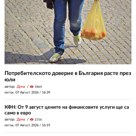
Потребителското доверие в България расте през
юли
автор:
Дума
visibility
1864
петък, 07 Август 2026 /
16:39
КФН: От 9 август цените на финансовите услуги ще са
само в евро
автор:
Дума
visibility
2156
петък, 07 Август 2026 /
16:19