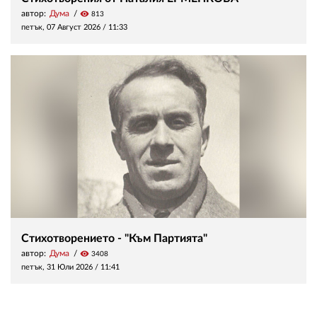
автор:
Дума
visibility
813
петък, 07 Август 2026 /
11:33
Стихотворението - "Към Партията"
автор:
Дума
visibility
3408
петък, 31 Юли 2026 /
11:41