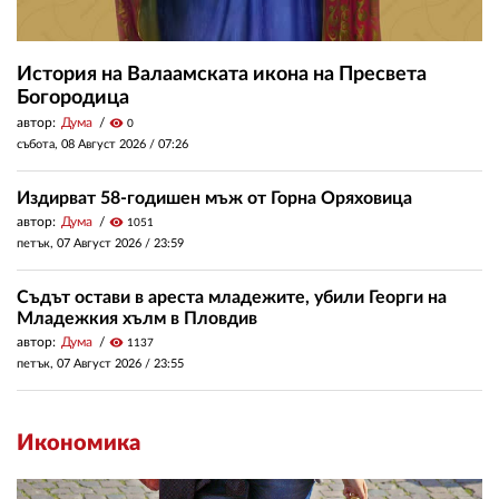
История на Валаамската икона на Пресвета
Богородица
автор:
Дума
visibility
0
събота, 08 Август 2026 /
07:26
Издирват 58-годишен мъж от Горна Оряховица
автор:
Дума
visibility
1051
петък, 07 Август 2026 /
23:59
Съдът остави в ареста младежите, убили Георги на
Младежкия хълм в Пловдив
автор:
Дума
visibility
1137
петък, 07 Август 2026 /
23:55
Икономика