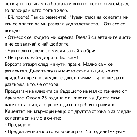
четвъртък отивам на борсата и всичко, което съм събрал,
го пласирам като топъл хляб.
- Ей, поете! Пак се размечта! - Чувам гласа на колегата ми
как се опитва да ми развали удоволствието. - Отнесе се
някъде!
- Отнесох се, където ми харесва. Гледай си евтините листи
и не се закачай с най-добрите.
- Чухте ли го, вече се мисли за най-добрия.
- Не просто най-добрият. Бог съм!
Борсата отваря след минути, прав е. Малко съм се
размечтал. Днес търгувам много скъпи акции, които
придобих през последните дни, и нямам търпение да ги
развържа. Ето, че отвори.
Предлагам на клиента си бъдещето на малко генийче от
Арканзас. Около 25 години от живота му. Доста скъп
пакет от акции, ако успеят да го осребрят правилно.
Клиентът ми мърмори нещо от другата страна, а аз гледам
колегата си нагло в очите:
- Продадено!
- Предлагам миналото на вдовица от 15 години! - чувам