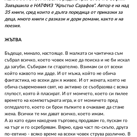
02 975 20 35
Завършила е НАТФИЗ "Кръстьо Сарафов". Автор е на над
35 книги, сред които е дълга поредица от приказки за
деца, много книги с разкази и дори романи, както и на
поезия.
ЖЪТВА
Бъдеще, минало, настояще. В малката си чантичка съм
събрал всичко, което човек може да поиска и не би искал
да загуби. Събирам ги старателно. Взимам си от всеки
който каквото ми даде. И от мъжа, който не обича
фантастика, но всеки ден я живее. И от жената, която не
обича съвременния свят, но активно се съобразява с всяка
глупост, която й пласират. И от момчето, което си пилее
времето на компютърната игра, и от момичето пред
огледалото, което си брои пъпките в очакване да стане
жена. Всички те ми дават всичко, което имам.
А аз като един находчив търговец продавам го, пускам го
на търг и го осребрявам. Вярно, една част по-скъпо, друга
по-евтино - всяко време на всеки човек струва различно. В