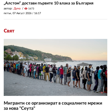
„Алстом“ достави първите 10 влака за България
автор:
Дума
visibility
1673
петък, 07 Август 2026 /
16:17
Свят
Мигранти се организират в социалните мрежи
за нова "Сеута"