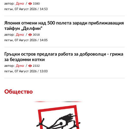
автор:
Дума
visibility
3380
петък, 07 Август 2026 /
14:53
Япония отмени над 500 полета заради приближаващия
тайфун „Делфин“
автор:
Дума
visibility
3018
петък, 07 Август 2026 /
14:05
Гръцки остров предлага работа за доброволци - грижа
за бездомни котки
автор:
Дума
visibility
2332
петък, 07 Август 2026 /
13:03
Общество