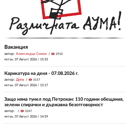
Ваканция
автор:
Александър Симов
visibility
2910
петък, 07 Август 2026 /
15:33
Карикатура на деня - 07.08.2026 г.
автор:
Дума
visibility
3157
петък, 07 Август 2026 /
15:17
Защо няма тунел под Петрохан: 110 години обещания,
зелени спирачки и държавна безотговорност
автор:
visibility
3247
петък, 07 Август 2026 /
14:59