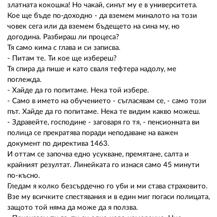
златната кокошка! Но чакай, синът му е в университета.
Кое ще бъде по-доходно - да вземем миналото на този
човек сега или да вземем бъдещето на сина му, но
догодина. Разбираш ли процеса?
Тя само кима с глава и си записва.
- Питам те. Ти кое ще избереш?
Тя спира да пише и като сваля тефтера надолу, ме
поглежда.
- Хайде да го попитаме. Нека той избере.
- Само в името на обучението - съгласявам се, - само този
път. Хайде да го попитаме. Нека те видим какво можеш.
- Здравейте, господине - заговаря го тя, - пенсионната ви
полица се прекратява поради неподаване на важен
документ по директива 1463.
И оттам се започва едно усукване, премятане, салта и
крайният резултат. Линейката го изнася само 45 минути
по-късно.
Гледам я колко безсърдечно го уби и ми става страховито.
Взе му всичките спестявания и в един миг погаси полицата,
защото той няма да може да я ползва.