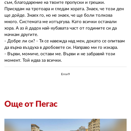
съм, благодарение на твоите пропуски и грешки.
Присядам на тротоара и гледам хората. Знаех, че този ден
ще дойде. Знаех го, но не знаех, че ще боли толкова
много. Системата ме изтъргува. Като всички останали
хора. А аз й дадох най-хубавата част от годините си да
мачкам другите.
- Добре ли си? - Тя се навежда над мен, докато се опитвам
да върна въздуха в дробовете си. Направо ми го изкара.
- Върви, момиче, остави ме. Върви и не забравяй този
момент. Той идва за всички.
Error9
Още от Пегас