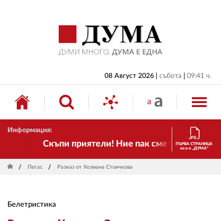
НАЧАЛО
БЪЛГАРИЯ
ИКОНОМИКА
ИЗБОРИ
08 Август 2026
събота
09:41 ч.
СВЯТ
ОБЩЕСТВО
Информация:
КУЛТУРА
Скъпи приятели! Ние пак сме тук! Времето с
ПЪРВА СТРАНИЦА
на в-к „ДУМА“
ЖИВОТ
Пегас
Разказ от Хелиана Стоичкова
СПОРТ
ПРИЛОЖЕНИЯ
Белетристика
ДРУГИ