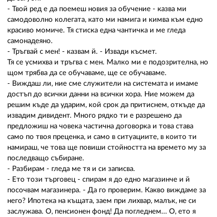
- Твой ред е да поемеш новия за обучение - казва ми
самодоволно колегата, като ми намига и кимва към едно
красиво момиче. Тя стиска една чантичка и ме гледа
самонадеяно.
- Тръгвай с мен! - казвам й. - Извади късмет.
Тя се усмихва и тръгва с мен. Малко ми е подозрителна, но
щом трябва да се обучаваме, ще се обучаваме.
- Виждаш ли, ние сме служители на системата и имаме
достъп до всички данни на всички хора. Ние можем да
решим къде да ударим, кой срок да притиснем, откъде да
извадим дивидент. Много рядко ти е разрешено да
предложиш на човека частична договорка и това става
само по твоя преценка, и само в ситуациите, в които ти
намираш, че това ще повиши стойността на времето му за
последващо събиране.
- Разбирам - гледа ме тя и си записва.
- Ето този търговец - спирам я до едно магазинче и й
посочвам магазинера. - Да го проверим. Какво виждаме за
него? Ипотека на къщата, заем при лихвар, малък, не си
заслужава. О, пенсионен фонд! Да погледнем... О, ето я