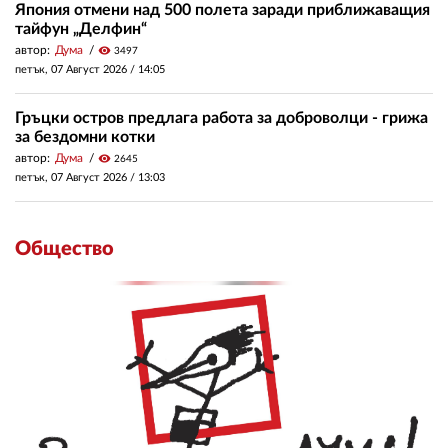
Япония отмени над 500 полета заради приближаващия
тайфун „Делфин“
автор:
Дума
visibility
3497
петък, 07 Август 2026 /
14:05
Гръцки остров предлага работа за доброволци - грижа
за бездомни котки
автор:
Дума
visibility
2645
петък, 07 Август 2026 /
13:03
Общество