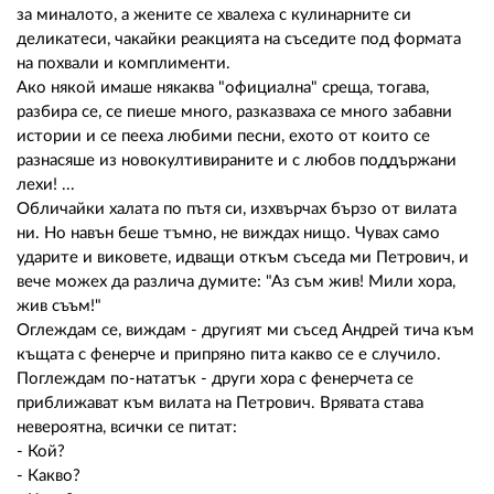
за миналото, а жените се хвалеха с кулинарните си
деликатеси, чакайки реакцията на съседите под формата
на похвали и комплименти.
Ако някой имаше някаква "официална" среща, тогава,
разбира се, се пиеше много, разказваха се много забавни
истории и се пееха любими песни, ехото от които се
разнасяше из новокултивираните и с любов поддържани
лехи! ...
Обличайки халата по пътя си, изхвърчах бързо от вилата
ни. Но навън беше тъмно, не виждах нищо. Чувах само
ударите и виковете, идващи откъм съседа ми Петрович, и
вече можех да различа думите: "Аз съм жив! Мили хора,
жив съъм!"
Оглеждам се, виждам - другият ми съсед Андрей тича към
къщата с фенерче и припряно пита какво се е случило.
Поглеждам по-нататък - други хора с фенерчета се
приближават към вилата на Петрович. Врявата става
невероятна, всички се питат:
- Кой?
- Какво?