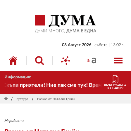
НАЧАЛО
БЪЛГАРИЯ
ИКОНОМИКА
ИЗБОРИ
08 Август 2026
събота
13:02 ч.
СВЯТ
ОБЩЕСТВО
Информация:
КУЛТУРА
къпи приятели! Ние пак сме тук! Времето се променя
ПЪРВА СТРАНИЦА
на в-к „ДУМА“
ЖИВОТ
Култура
Разказ от Наталия Грийн
СПОРТ
ПРИЛОЖЕНИЯ
Меридиани
ДРУГИ