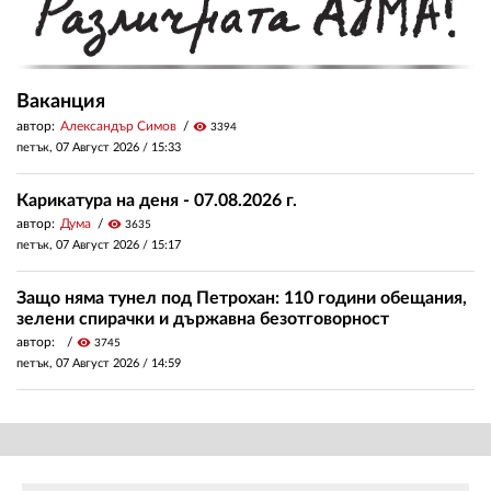
Ваканция
автор:
Александър Симов
visibility
3394
петък, 07 Август 2026 /
15:33
Карикатура на деня - 07.08.2026 г.
автор:
Дума
visibility
3635
петък, 07 Август 2026 /
15:17
Защо няма тунел под Петрохан: 110 години обещания,
зелени спирачки и държавна безотговорност
автор:
visibility
3745
петък, 07 Август 2026 /
14:59