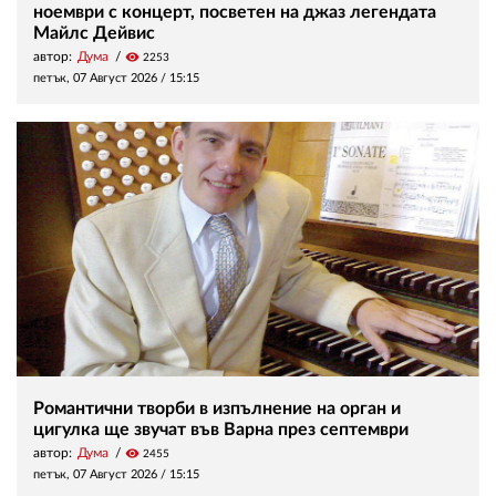
ноември с концерт, посветен на джаз легендата
Майлс Дейвис
автор:
Дума
visibility
2253
петък, 07 Август 2026 /
15:15
Романтични творби в изпълнение на орган и
цигулка ще звучат във Варна през септември
автор:
Дума
visibility
2455
петък, 07 Август 2026 /
15:15