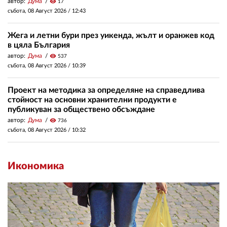
автор:
Дума
visibility
17
събота, 08 Август 2026 /
12:43
Жега и летни бури през уикенда, жълт и оранжев код
в цяла България
автор:
Дума
visibility
537
събота, 08 Август 2026 /
10:39
Проект на методика за определяне на справедлива
стойност на основни хранителни продукти е
публикуван за обществено обсъждане
автор:
Дума
visibility
736
събота, 08 Август 2026 /
10:32
Икономика