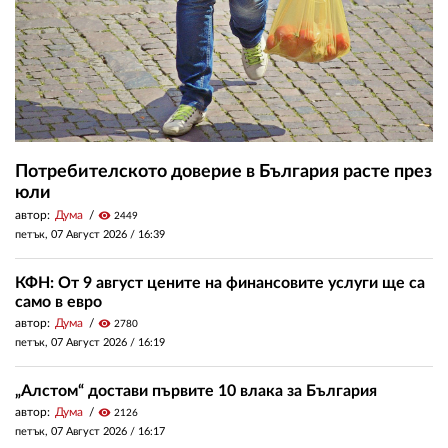
Потребителското доверие в България расте през
юли
автор:
Дума
visibility
2449
петък, 07 Август 2026 /
16:39
КФН: От 9 август цените на финансовите услуги ще са
само в евро
автор:
Дума
visibility
2780
петък, 07 Август 2026 /
16:19
„Алстом“ достави първите 10 влака за България
автор:
Дума
visibility
2126
петък, 07 Август 2026 /
16:17