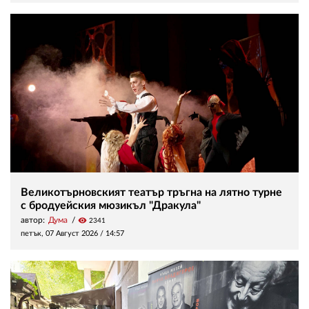
Великотърновският театър тръгна на лятно турне
с бродуейския мюзикъл "Дракула"
автор:
Дума
visibility
2341
петък, 07 Август 2026 /
14:57