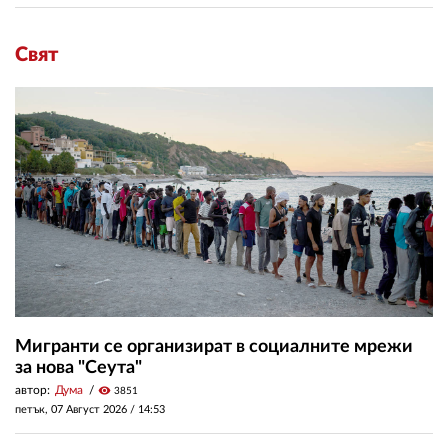
Свят
Мигранти се организират в социалните мрежи
за нова "Сеута"
автор:
Дума
visibility
3851
петък, 07 Август 2026 /
14:53