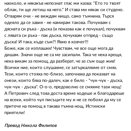
наоколо, и някакъв непознат глас ми казва: "Ето го твоят
облак, ти ще летиш на него." И става ми някак си студено.
Отварям очи - не виждам нищо, само тъмнина. Търся
одеяло да се завия - не намирам такова. Почуквам с
дясната си ръка - дъска (и показва как е почукал), почуквам
с лявата си ръка - пак дъска, почуквам отпред - също
дъска! И така, къде съм?! Явно в ковчег!!!
Боже, как се изплаших! Чувствам, че все още мога да
дишам. Значи още не са ме засипали. Така че нека крещя,
нека викам за помощ, да разберат, че аз съм още жив!
Всички ние, които слушахме, се затъркаляхме от смях.
Тези, които стояха по-близо, започнаха да показват на
онези, които бяха по-далеч, как е било - "чук-чук - дъска,
чук-чук - дъска". О-о-о, предоволно се смяхме тази нощ!
А Петрович след това доста време ходеше и благодареше
на всеки, който чул писъците му и не се побоял да му се
притече на помощ в такава тъмна нощ. Истински
приятели!
Превод Никола Филипов