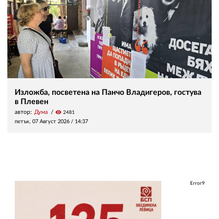
Изложба, посветена на Панчо Владигеров, гостува
в Плевен
автор:
Дума
visibility
2481
петък, 07 Август 2026 /
14:37
Error9