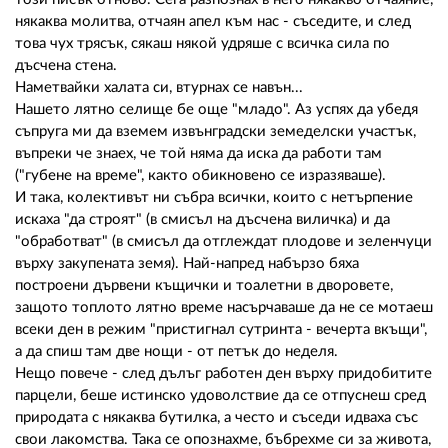
някаква молитва, отчаян апел към нас - съседите, и след
това чух трясък, сякаш някой удряше с всичка сила по
дъсчена стена.
Наметвайки халата си, втурнах се навън...
Нашето лятно селище бе още "младо". Аз успях да убедя
съпруга ми да вземем извънградски земеделски участък,
въпреки че знаех, че той няма да иска да работи там
("губене на време", както обикновено се изразяваше).
И така, колективът ни събра всички, които с нетърпение
искаха "да строят" (в смисъл на дъсчена виличка) и да
"обработват" (в смисъл да отглеждат плодове и зеленчуци
върху закупената земя). Най-напред набързо бяха
построени дървени къщички и тоалетни в дворовете,
защото топлото лятно време насърчаваше да не се мотаеш
всеки ден в режим "пристигнал сутринта - вечерта вкъщи",
а да спиш там две нощи - от петък до неделя.
Нещо повече - след дълъг работен ден върху придобитите
парцели, беше истинско удоволствие да се отпуснеш сред
природата с някаква бутилка, а често и съседи идваха със
свои лакомства. Така се опознахме, бъбрехме си за живота,