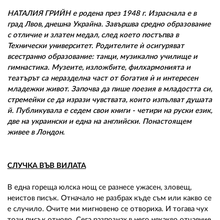
02 975 20 35
НАТАЛИЯ ГРИЙН е родена през 1948 г. Израснала е в
град Лвов, днешна Украйна. Завършва средно образование
с отличие и златен медал, след което постъпва в
Технически университет. Родителите ѝ осигуряват
всестранно образование: танци, музикално училище и
гимнастика. Музеите, изложбите, филхармонията и
театърът са неразделна част от богатия ѝ и интересен
младежки живот. Започва да пише поезия в младостта си,
стремейки се да изрази чувствата, които изпълват душата
й. Публикувала е седем свои книги - четири на руски език,
две на украински и една на английски. Понастоящем
живее в Лондон.
СЛУЧКА ВЪВ ВИЛАТА
В една гореща юлска нощ се разнесе ужасен, зловещ,
неистов писък. Отначало не разбрах къде съм или какво се
е случило. Очите ми мигновено се отвориха. И тогава чух
този писък отново. Сега разпознах в него някакво отчаяние,