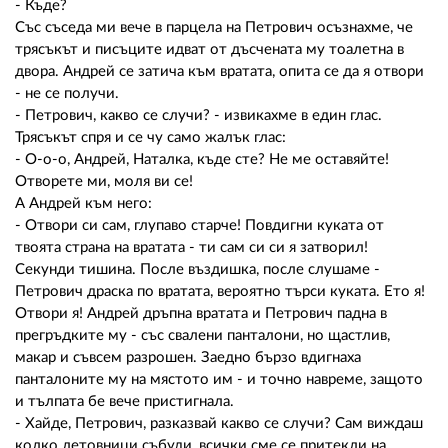
- Къде?
Със съседа ми вече в парцела на Петрович осъзнахме, че
трясъкът и писъците идват от дъсчената му тоалетна в
двора. Андрей се затича към вратата, опита се да я отвори
- не се получи.
- Петрович, какво се случи? - извикахме в един глас.
Трясъкът спря и се чу само жалък глас:
- О-о-о, Андрей, Наталка, къде сте? Не ме оставяйте!
Отворете ми, моля ви се!
А Андрей към него:
- Отвори си сам, глупаво старче! Повдигни куката от
твоята страна на вратата - ти сам си си я затворил!
Секунди тишина. После въздишка, после слушаме -
Петрович драска по вратата, вероятно търси куката. Ето я!
Отвори я! Андрей дръпна вратата и Петрович падна в
прегръдките му - със свалени панталони, но щастлив,
макар и съвсем разрошен. Заедно бързо вдигнаха
панталоните му на мястото им - и точно навреме, защото
и тълпата бе вече пристигнала.
- Хайде, Петрович, разказвай какво се случи? Сам виждаш
колко летовници събуди, всички сме се притекли на