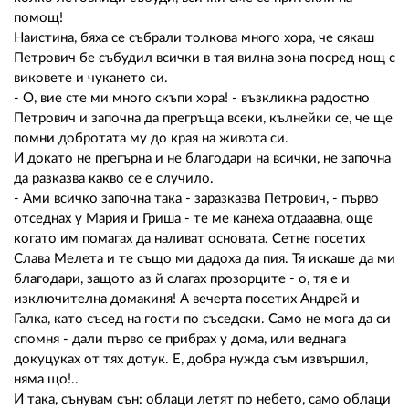
помощ!
Наистина, бяха се събрали толкова много хора, че сякаш
Петрович бе събудил всички в тая вилна зона посред нощ с
виковете и чукането си.
- О, вие сте ми много скъпи хора! - възкликна радостно
Петрович и започна да прегръща всеки, кълнейки се, че ще
помни добротата му до края на живота си.
И докато не прегърна и не благодари на всички, не започна
да разказва какво се е случило.
- Ами всичко започна така - заразказва Петрович, - първо
отседнах у Мария и Гриша - те ме канеха отдааавна, още
когато им помагах да наливат основата. Сетне посетих
Слава Мелета и те също ми дадоха да пия. Тя искаше да ми
благодари, защото аз й слагах прозорците - о, тя е и
изключителна домакиня! А вечерта посетих Андрей и
Галка, като съсед на гости по съседски. Само не мога да си
спомня - дали първо се прибрах у дома, или веднага
докуцуках от тях дотук. Е, добра нужда съм извършил,
няма що!..
И така, сънувам сън: облаци летят по небето, само облаци