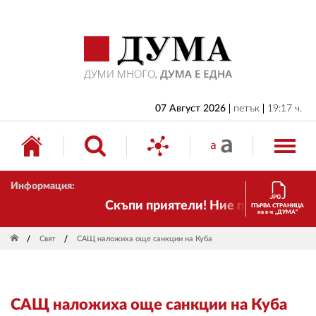
НАЧАЛО
БЪЛГАРИЯ
ИКОНОМИКА
ИЗБОРИ
07 Август 2026
петък
19:17 ч.
СВЯТ
ОБЩЕСТВО
Информация:
КУЛТУРА
Скъпи приятели! Ние пак сме тук! Вр
ПЪРВА СТРАНИЦА
на в-к „ДУМА“
ЖИВОТ
Свят
САЩ наложиха още санкции на Куба
СПОРТ
ПРИЛОЖЕНИЯ
САЩ наложиха още санкции на Куба
ДРУГИ