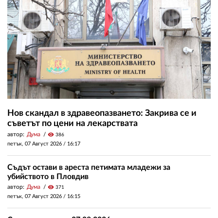
Нов скандал в здравеопазването: Закрива се и
съветът по цени на лекарствата
автор:
Дума
visibility
386
петък, 07 Август 2026 /
16:17
Съдът остави в ареста петимата младежи за
убийството в Пловдив
автор:
Дума
visibility
371
петък, 07 Август 2026 /
16:15