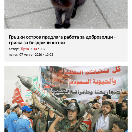
Гръцки остров предлага работа за доброволци -
грижа за бездомни котки
автор:
Дума
visibility
1035
петък, 07 Август 2026 /
13:03