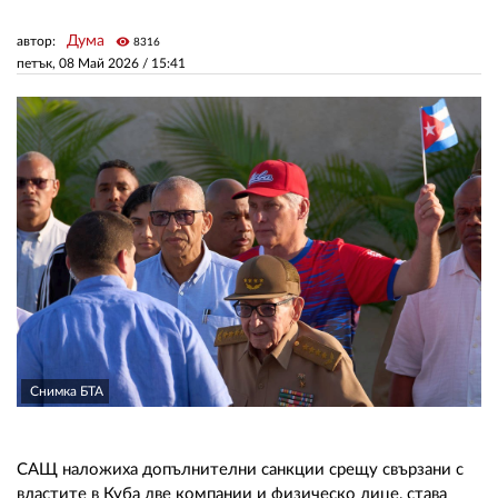
Дума
автор:
visibility
8316
ЗА НАС
петък, 08 Май 2026 /
15:41
АВТОРИ
РЕДАКЦИЯ
КОНТАКТИ
РЕКЛАМА
АБОНАМЕНТ
УСЛОВИЯ ЗА ПОЛЗВАНЕ
ПОЛИТИКА ЗА БИСКВИТКИТЕ
Снимка БТА
ПОЛИТИКАТА ЗА
ПОВЕРИТЕЛНОСТ
САЩ наложиха допълнителни санкции срещу свързани с
властите в Куба две компании и физическо лице, става