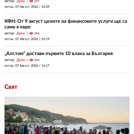
автор:
Дума
visibility
337
петък, 07 Август 2026 /
16:39
КФН: От 9 август цените на финансовите услуги ще са
само в евро
автор:
Дума
visibility
354
петък, 07 Август 2026 /
16:19
„Алстом“ достави първите 10 влака за България
автор:
Дума
visibility
333
петък, 07 Август 2026 /
16:17
Свят