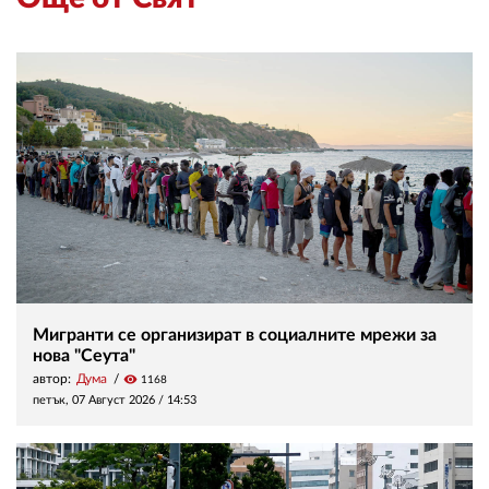
Мигранти се организират в социалните мрежи за
нова "Сеута"
автор:
Дума
visibility
1168
петък, 07 Август 2026 /
14:53