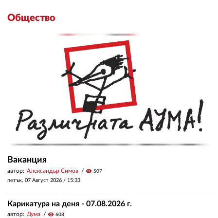
Общество
Ваканция
автор:
Александър Симов
visibility
507
петък, 07 Август 2026 /
15:33
Карикатура на деня - 07.08.2026 г.
автор:
Дума
visibility
608