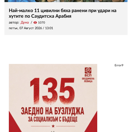
Най-малко 11 цивилни бяха ранени при удари на
хутите по Саудитска Арабия
автор:
Дума
visibility
1070
петък, 07 Август 2026 /
13:01
Error9