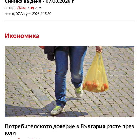
Снимка на деня - 07.08.2026 г.
автор:
Дума
visibility
619
петък, 07 Август 2026 /
15:30
Икономика
Потребителското доверие в България расте през
юли