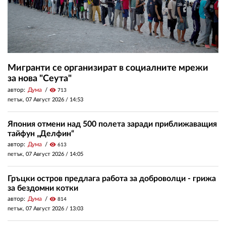
Мигранти се организират в социалните мрежи
за нова "Сеута"
автор:
Дума
visibility
713
петък, 07 Август 2026 /
14:53
Япония отмени над 500 полета заради приближаващия
тайфун „Делфин“
автор:
Дума
visibility
613
петък, 07 Август 2026 /
14:05
Гръцки остров предлага работа за доброволци - грижа
за бездомни котки
автор:
Дума
visibility
814
петък, 07 Август 2026 /
13:03