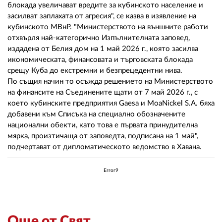
блокада увеличават вредите за кубинското население и
засилват заплахата от агресия", се казва в изявление на
кубинското МВнР. "Министерството на външните работи
отхвърля най-категорично Изпълнителната заповед,
издадена от Белия дом на 1 май 2026 г., която засилва
икономическата, финансовата и търговската блокада
срещу Куба до екстремни и безпрецедентни нива.
По същия начин то осъжда решението на Министерството
на финансите на Съединените щати от 7 май 2026 г., с
което кубинските предприятия Gaesa и MoaNickel S.A. бяха
добавени към Списъка на специално обозначените
национални обекти, като това е първата принудителна
мярка, произтичаща от заповедта, подписана на 1 май",
подчертават от дипломатическото ведомство в Хавана.
Error9
Още от Свят