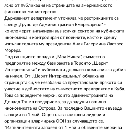
02 975 20 35
ясно от публикация на страницата на американското
финансово министерство.
Държавният департамент уточнява, че рестрикциите са
срещу „Групо де Администрасион Емпресариал“ -
конгломерат, ангажиран във всички сектори на кубинската
икономика и контролиран от военните, както и срещу
изпълнителната му президентка Ания Гилермина Ластрес
Морера.
Под санкциите попада и „Моа Никел“, съвместно
предприятие между базираната в Торонто „Шерит
Интернешънъл“ и кубинската държавна компания за добив
на никел. От „Шерит Интернешънъл“ обявиха на
страницата си, че незабавно са преустановили прякото си
участие в дейностите на съвместното предприятие в Куба.
Това са поредните мерки, които администрацията на
Доналд Тръмп предприема, за да задуши напълно
икономиката на Острова. За последно Вашингтон въведе
санкции на 1 май. Още тогава световни лидери и
организации алармираха ООН за случващото се.
"Изпълнителната заповед от 1 май и обявените мерки за