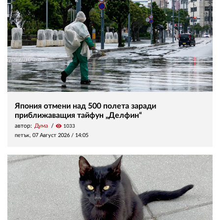
Япония отмени над 500 полета заради
приближаващия тайфун „Делфин“
автор:
Дума
visibility
1033
петък, 07 Август 2026 /
14:05