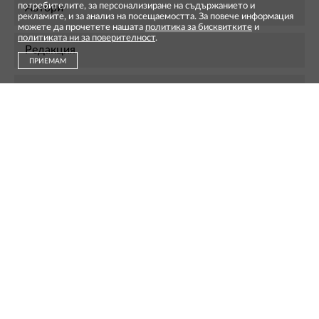
потребителите, за персонализиране на съдържанието и
Автори
рекламите, и за анализ на посещаемостта. За повече информация
можете да прочетете нашата
политика за бисквитките
и
политиката ни за поверителност
.
Редакция
ПРИЕМАМ
Контакти
Реклама
Абонамент
Условия за ползване
Политика за бисквитките
Политиката за поверителност