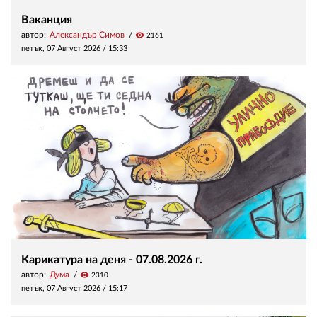
Ваканция
автор:
Александър Симов
visibility
2161
петък, 07 Август 2026 /
15:33
Карикатура на деня - 07.08.2026 г.
автор:
Дума
visibility
2310
петък, 07 Август 2026 /
15:17