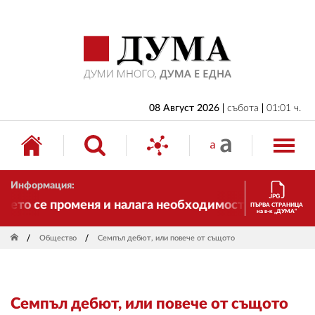
НАЧАЛО
БЪЛГАРИЯ
ИКОНОМИКА
ИЗБОРИ
08 Август 2026
събота
01:01 ч.
СВЯТ
ОБЩЕСТВО
Информация:
КУЛТУРА
ето се променя и налага необходимостта от трансфо
ПЪРВА СТРАНИЦА
на в-к „ДУМА“
ЖИВОТ
Общество
Семпъл дебют, или повече от същото
СПОРТ
ПРИЛОЖЕНИЯ
Семпъл дебют, или повече от същото
ДРУГИ