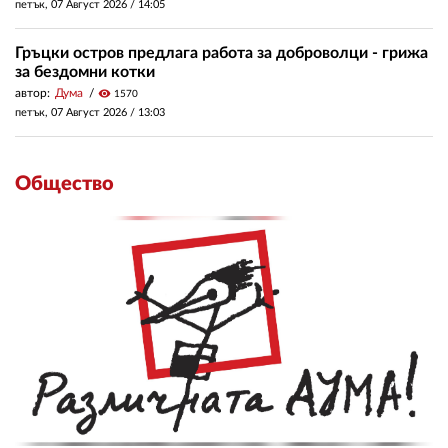
петък, 07 Август 2026 /
14:05
Гръцки остров предлага работа за доброволци - грижа
за бездомни котки
автор:
Дума
visibility
1570
петък, 07 Август 2026 /
13:03
Общество