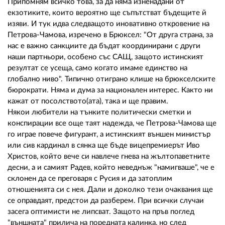
Припомням всичко това, за да няма изненадани от
екзотиките, които вероятно ще съпътстват бъдещите й
изяви. И тук идва следващото иновативно откровение на
Петрова-Чамова, изречено в Брюксел: "От друга страна, за
нас е важно санкциите да бъдат координирани с други
наши партньори, особено със САЩ, защото истинският
резултат се усеща, само когато имаме единство на
глобално ниво". Типично отиграно клише на брюкселските
бюрократи. Няма и дума за национален интерес. Както ни
кажат от посолството(ата), така и ще правим.
Някои любители на тънките политически сметки и
конспирации все още таят надежда, че Петрова-Чамова ще
го играе повече фигурант, а истинският външен министър
или сив кардинал в сянка ще бъде вицепремиерът Иво
Христов, който вече си навлече гнева на жълтопаветните
десни, а и самият Радев, който неведнъж "намигваше", че е
склонен да се преговаря с Русия и да затоплим
отношенията си с нея. Дали и доколко тези очаквания ще
се оправдаят, предстои да разберем. При всички случаи
засега оптимисти не липсват. Защото на пръв поглед
"външната" прилича на поредната калинка, но след