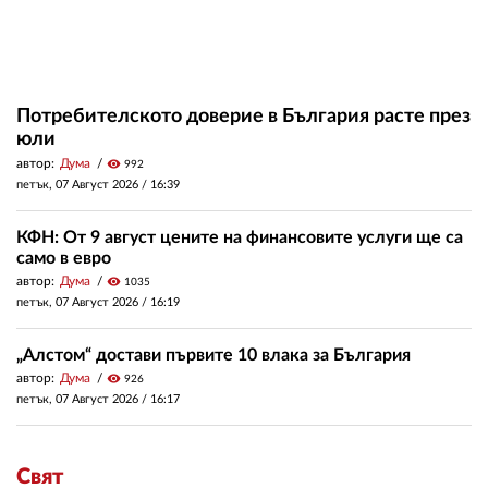
Потребителското доверие в България расте през
юли
автор:
Дума
visibility
992
петък, 07 Август 2026 /
16:39
КФН: От 9 август цените на финансовите услуги ще са
само в евро
автор:
Дума
visibility
1035
петък, 07 Август 2026 /
16:19
„Алстом“ достави първите 10 влака за България
автор:
Дума
visibility
926
петък, 07 Август 2026 /
16:17
Свят