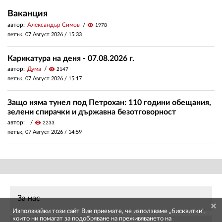
Ваканция
автор:
Александър Симов
visibility
1978
петък, 07 Август 2026 /
15:33
Карикатура на деня - 07.08.2026 г.
автор:
Дума
visibility
2147
петък, 07 Август 2026 /
15:17
Защо няма тунел под Петрохан: 110 години обещания,
зелени спирачки и държавна безотговорност
автор:
visibility
2233
петък, 07 Август 2026 /
14:59
За нас
Използвайки този сайт Вие приемате, че използваме „бисквитки",
които ни помагат за подобряване на преживяването на