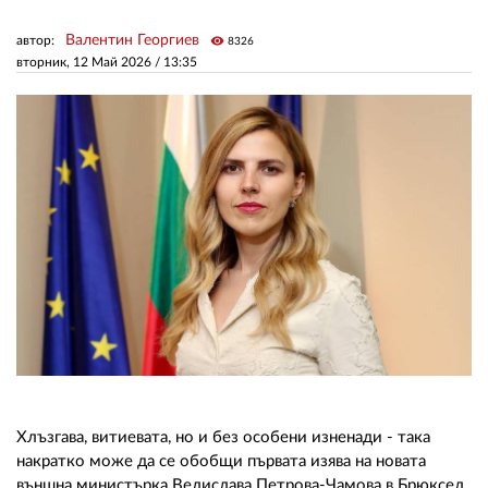
Валентин Георгиев
автор:
visibility
8326
ЗА НАС
вторник, 12 Май 2026 /
13:35
АВТОРИ
РЕДАКЦИЯ
КОНТАКТИ
РЕКЛАМА
АБОНАМЕНТ
УСЛОВИЯ ЗА ПОЛЗВАНЕ
ПОЛИТИКА ЗА БИСКВИТКИТЕ
ПОЛИТИКАТА ЗА
ПОВЕРИТЕЛНОСТ
Хлъзгава, витиевата, но и без особени изненади - така
накратко може да се обобщи първата изява на новата
външна министърка Велислава Петрова-Чамова в Брюксел.