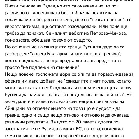
02 975 20 35
Онези фенове на Радев, които са очаквали нещо по-
различно от досегашната безгръбначна политика на
послушание и безропотно следване на "правата линия" на
евроатлантизма, ще останат разочаровани. Или поне ще
трябва да почакат. Семплият дебют на Петрова-Чамова,
поне засега, обещава повече от същото.
По отношение на санкциите срещу Русия тя даде да се
разбере, че "досега България винаги ги е подкрепяла",
което предполага, че ще продължи и занапред - това
просто "не подлежи на съмнение".
Нещо повече, госпожата дори се опита да поразсъждава за
ефекта им като добави, че "санкциите имат полза, когато
могат да окажат необходимата икономическа щета върху
Русия и да намалят шанса за продължаване на войната". Не
знам дали й е известна онази сентенция, приписвана на
Айнщайн, за определението на това що е лудост - да
правиш едно и също нещо отново и отново и да очакваш
различни резултати. Защото от 20 пакета досега по-
засегнатият е не Русия, а самият ЕС, но това, изглежда,
няма никакво значение за европейските лидери, които