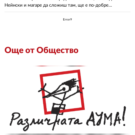
Нейнски и магаре да сложиш там, ще е по-добре...
Error9
Още от Общество