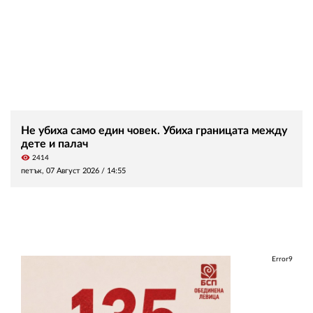
Не убиха само един човек. Убиха границата между
дете и палач
visibility
2414
петък, 07 Август 2026 /
14:55
Error9