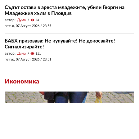
Съдът остави в ареста младежите, убили Георги на
Младежкия хълм в Пловдив
автор:
Дума
visibility
54
петък, 07 Август 2026 /
23:55
БАБХ призовава: Не купувайте! Не докосвайте!
Сигнализирайте!
автор:
Дума
visibility
111
петък, 07 Август 2026 /
23:51
Икономика