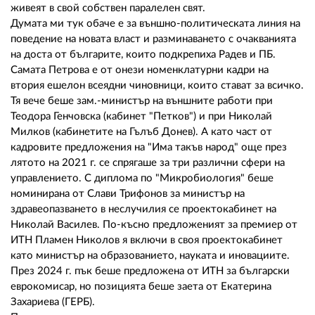
живеят в свой собствен паралелен свят.
Думата ми тук обаче е за външно-политическата линия на
поведение на новата власт и разминаването с очакванията
на доста от българите, които подкрепиха Радев и ПБ.
Самата Петрова е от онези номенклатурни кадри на
втория ешелон всеядни чиновници, които стават за всичко.
Тя вече беше зам.-министър на външните работи при
Теодора Генчовска (кабинет "Петков") и при Николай
Милков (кабинетите на Гълъб Донев). А като част от
кадровите предложения на "Има такъв народ" още през
лятото на 2021 г. се спрягаше за три различни сфери на
управлението. С диплома по "Микробиология" беше
номинирана от Слави Трифонов за министър на
здравеопазването в неслучилия се проектокабинет на
Николай Василев. По-късно предложеният за премиер от
ИТН Пламен Николов я включи в своя проектокабинет
като министър на образованието, науката и иновациите.
През 2024 г. пък беше предложена от ИТН за български
еврокомисар, но позицията беше заета от Екатерина
Захариева (ГЕРБ).