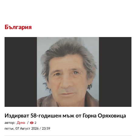
България
Издирват 58-годишен мъж от Горна Оряховица
автор:
Дума
visibility
2
петък, 07 Август 2026 /
23:59